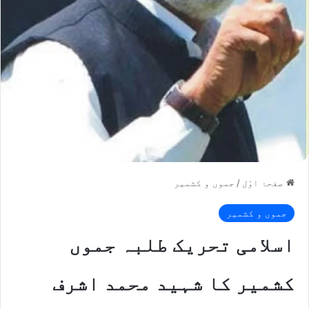
صفحۂ اوّل
/
جموں و کشمیر
جموں و کشمیر
اسلامی تحریک طلبہ جموں
کشمیر کا شہید محمد اشرف