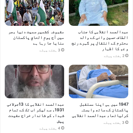
عبدالصمد انقلابی کا جناب
مقبوضہ کشمیر سمیت دنیا بھر
الطاف حسین وانی کے والد
میں آج یومِ الحاقِ پاکستان
محترم کے انتقال پر گہرے رنج
منایا جا رہا ہے
و غم کا اظہار
3 ہفتے پہلے
2 ہفتے پہلے
1947 میں ہی اپنا مستقبل
عبدالصمد انقلابی کا 13جولائی
پاکستان کے ساتھ وابستہ
1931ء سے لیکر اب تک کے تمام
کرلیاتھا، عبدالصمد انقلابی
شہداء کو شاندار خراج عقیدت
پیش
3 ہفتے پہلے
4 ہفتے پہلے