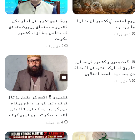
ر
ک
ک
ی
ی
ل
یومِ استحصالِ کشمیر آج منایا
برطانوی نشریاتی ادارے کی
س
ئ
جا رہا ہے
کشمیر سے متعلق رپورٹ حقائق
ی
کے منافی ہے: آزاد کشمیر
ے
1 دن پہلے
حکومت
ا
ا
س
ی
2 دن پہلے
ی
ر
ج
ا
5 اگست جموں و کشمیر کی حالیہ
م
ن
تاریخ کا ایک انتہائی المناک
ا
ن
دن ہے، عبدالصمد انقلابی
ع
ے
3 دن پہلے
ت
ث
و
ا
کشمیری 5 اگست کو مکمل ہڑتال
ں
ل
کرکے دنیا کو یہ واضح پیغام
ک
ث
دیں کہ بھارت کے غیر قانونی
و
ی
اقدامات کو تسلیم نہیں کرتے
ا
ک
4 دن پہلے
ن
ی
ک
ک
ی
و