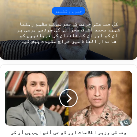
جموں و کشمیر
کل جماعتی حریت کانفرنس کے عظیم رہنما
شہید محمد اشرف صحرائی کی چوتھی برسی پر
ان کو اور ان کے خاندان کی قربانیوں کو
شاندار الفاظ میں خراج عقیدت پیش کیا
و
ف
ا
ق
ی
و
ز
ی
ر
ا
وفاقی وزیر اطلاعات اور ڈی جی آئی ایس پی آر کی