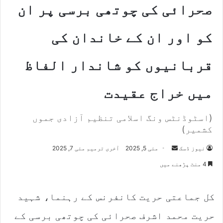
صحرائی کی چوتھی برسی پر ان
کو اور ان کے خاندان کی
قربانیوں کو شاندار الفاظ
میں خراج عقیدت
(اسٹوڈنٹس ونگ اسلامی تنظیم آزادی جموں
کشمیر)
نیوز ڈسک
S
مئی 5, 2025
آخری ترمیم مئی 7, 2025
e
4 منٹ پڑھنے میں
n
d
کل جماعتی حریت کانفرنس کے رہنما، شہید
a
n
حریت محمد اشرف صحرائی کی چوتھی برسی کے
e