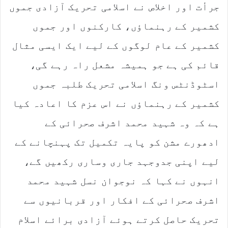
جرأت اور اخلاص نے اسلامی تحریک آزادی جموں
کشمیر کے رہنماؤں، کارکنوں اور جموں
کشمیر کے عام لوگوں کے لیے ایک ایسی مثال
قائم کی ہے جو ہمیشہ مشعل راہ رہے گی،
اسٹوڈنٹس ونگ اسلامی تحریک طلبہ جموں
کشمیر کے رہنماؤں نے اس عزم کا اعادہ کیا
ہے کہ وہ شہید محمد اشرف صحرائی کے
ادھورے مشن کو پایہ تکمیل تک پہنچانے کے
لیے اپنی جدوجہد جاری وساری رکھیں گے،
انہوں نے کہا کہ نوجوان نسل شہید محمد
اشرف صحرائی کے افکار اور قربانیوں سے
تحریک حاصل کرتے ہوئے آزادی برائے اسلام