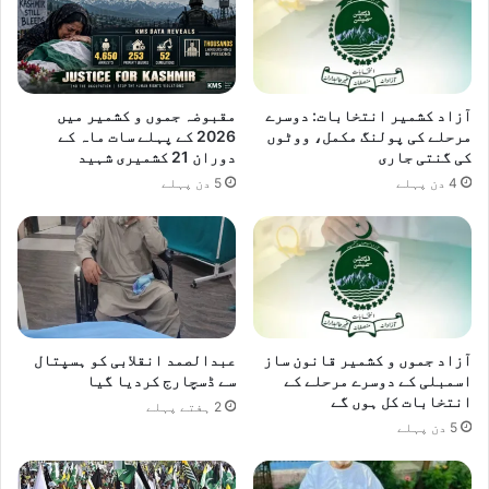
م
ش
ر
ش
ہ
ی
ب
ں
ر
ش
آزاد کشمیر انتخابات: دوسرے
مقبوضہ جموں و کشمیر میں
ی
ر
مرحلے کی پولنگ مکمل، ووٹوں
2026 کے پہلے سات ماہ کے
ف
و
کی گنتی جاری
دوران 21 کشمیری شہید
ن
ع
4 دن پہلے
5 دن پہلے
گ
ک
ک
ر
ے
د
ا
ی
ہ
ں
م
ن
ک
آزاد جموں و کشمیر قانون ساز
عبدالصمد انقلابی کو ہسپتال
ا
اسمبلی کے دوسرے مرحلے کے
سے ڈسچارج کردیا گیا
ت
انتخابات کل ہوں گے
2 ہفتے پہلے
5 دن پہلے