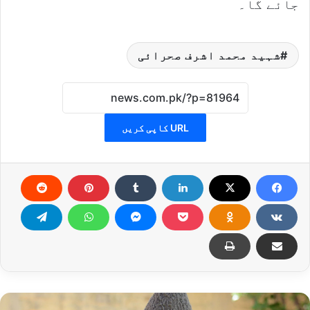
جائے گا۔
شہید محمد اشرف صحرائی
URL کاپی کریں