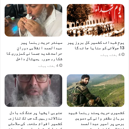
یومِ شہدائے کشمیر کل بروز پیر
سینئر حریت رہنما پیر
13 جولائی کو منایا جائے گا
عبدالصمد انقلابی دورانِ
حراست شدید جسمانی کمزوری کا
4 ہفتے پہلے
شکار، صورہ ہسپتال داخل
4 ہفتے پہلے
کشمیری حریت پسند رہنما شہید
جنوبی ایشیا پر جنگ کے بادل
برہان مظفر وانی کی دسویں
منڈلاتے رہیں گے جب تک تنازعہ
برسی پر اسیر عبدالصمد
کشمیر اقوام متحدہ کی سلامتی
انقلابی کا خراج عقیدت
کونسل کی قراردادوں کی روشنی