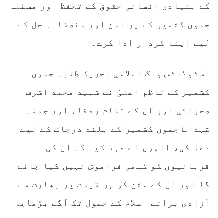
کے بنیادی انسانی حقوق کے تحفظ اور مسئلہ
جموں کشمیر کے پر امن اور منصفانہ حل کے
لیے اپنا کردار ادا کرے۔
اسٹوڈنٹس ونگ اسلامی تحریک طلبہ جموں
کشمیر کے ناظم اعلیٰ نے شہید محمد اشرف
صحرائی اور ان کے تمام رفقاء اور جملہ
شہداۓ جموں کشمیر کے بلند درجات کے لیے
دعا کی، انہوں نے عہد کیا کہ ان کی
قربانیوں کو کبھی فراموش نہیں کیا جائے
گا اور ان کے مشن کو ہر قیمت پر بھارت سے
آزادی برائے اسلام کے حصول تک آگے بڑھایا