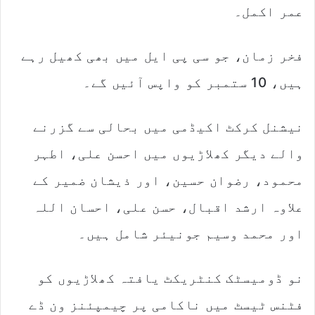
عمر اکمل۔
فخر زمان، جو سی پی ایل میں بھی کھیل رہے
ہیں، 10 ستمبر کو واپس آئیں گے۔
نیشنل کرکٹ اکیڈمی میں بحالی سے گزرنے
والے دیگر کھلاڑیوں میں احسن علی، اطہر
محمود، رضوان حسین، اور ذیشان ضمیر کے
علاوہ ارشد اقبال، حسن علی، احسان اللہ
اور محمد وسیم جونیئر شامل ہیں۔
نو ڈومیسٹک کنٹریکٹ یافتہ کھلاڑیوں کو
فٹنس ٹیسٹ میں ناکامی پر چیمپئنز ون ڈے