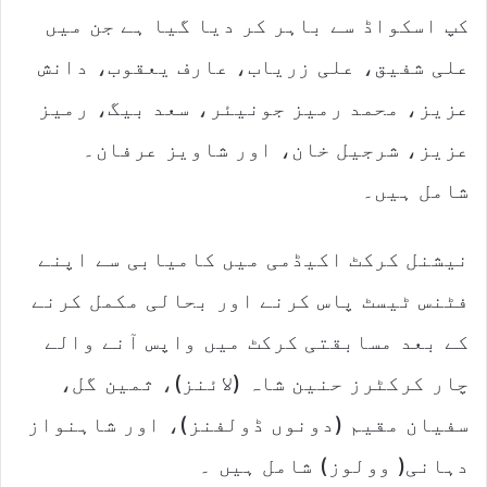
کپ اسکواڈ سے باہر کر دیا گیا ہے جن میں
علی شفیق، علی زریاب، عارف یعقوب، دانش
عزیز، محمد رمیز جونیئر، سعد بیگ، رمیز
عزیز، شرجیل خان، اور شاویز عرفان۔
شامل ہیں۔
نیشنل کرکٹ اکیڈمی میں کامیابی سے اپنے
فٹنس ٹیسٹ پاس کرنے اور بحالی مکمل کرنے
کے بعد مسابقتی کرکٹ میں واپس آنے والے
چار کرکٹرز حنین شاہ (لائنز)، ثمین گل،
سفیان مقیم (دونوں ڈولفنز)، اور شاہنواز
دہانی( وولوز) شامل ہیں ۔