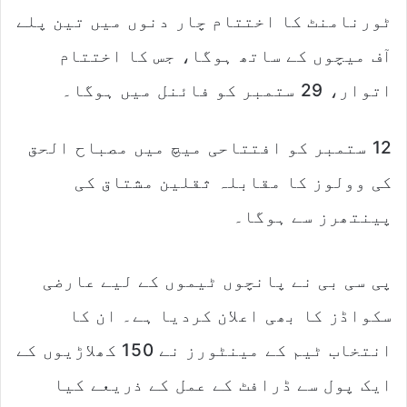
ٹورنامنٹ کا اختتام چار دنوں میں تین پلے
آف میچوں کے ساتھ ہوگا، جس کا اختتام
اتوار، 29 ستمبر کو فائنل میں ہوگا۔
12 ستمبر کو افتتاحی میچ میں مصباح الحق
کی وولوز کا مقابلہ ثقلین مشتاق کی
پینتھرز سے ہوگا۔
پی سی بی نے پانچوں ٹیموں کے لیے عارضی
سکواڈز کا بھی اعلان کردیا ہے۔ ان کا
انتخاب ٹیم کے مینٹورز نے 150 کھلاڑیوں کے
ایک پول سے ڈرافٹ کے عمل کے ذریعے کیا