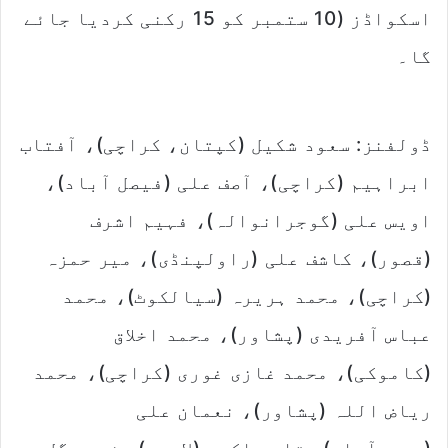
اسکواڈز (10 ستمبر کو 15 رکنی کردیا جائے
گا۔
ڈولفنز: سعود شکیل (کپتان، کراچی)، آفتاب
ابراہیم (کراچی)، آصف علی (فیصل آباد)،
اویس علی (گوجرانوالہ)، فہیم اشرف
(قصور)، کاشف علی (راولپنڈی)، میر حمزہ
(کراچی)، محمد ہریرہ (سیالکوٹ)، محمد
عباس آفریدی (پشاور)، محمد اخلاق
(کاموکی)، محمد غازی غوری (کراچی)، محمد
ریاض اللہ (پشاور)، نعمان علی