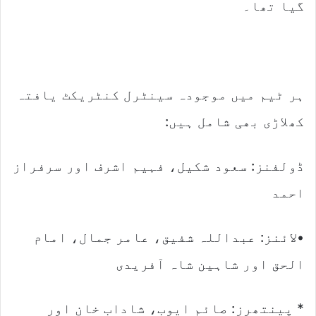
گیا تھا۔
ہر ٹیم میں موجودہ سینٹرل کنٹریکٹ یافتہ
کھلاڑی بھی شامل ہیں:
ڈولفنز: سعود شکیل، فہیم اشرف اور سرفراز
احمد
•لائنز: عبداللہ شفیق، عامر جمال، امام
الحق اور شاہین شاہ آفریدی
* پینتھرز: صائم ایوب، شاداب خان اور