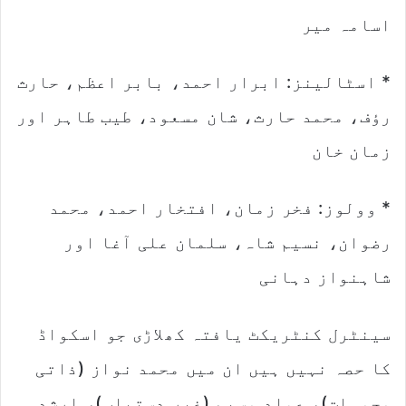
اسامہ میر
* اسٹالینز: ابرار احمد، بابر اعظم، حارث
رؤف، محمد حارث، شان مسعود، طیب طاہر اور
زمان خان
* وولوز: فخر زمان، افتخار احمد، محمد
رضوان، نسیم شاہ، سلمان علی آغا اور
شاہنواز دہانی
سینٹرل کنٹریکٹ یافتہ کھلاڑی جو اسکواڈ
کا حصہ نہیں ہیں ان میں محمد نواز (ذاتی
وجوہات)، عماد وسیم (غیر دستیاب)، ارشد