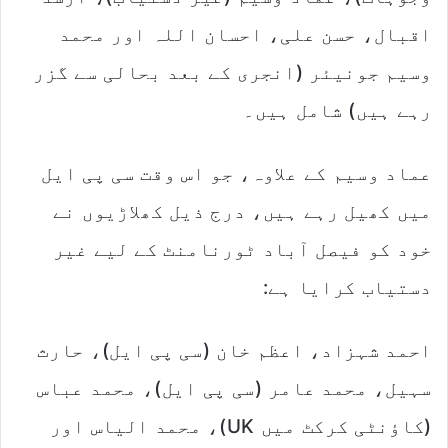
اقبال، حسن علی، احسان اللہ اور محمد
وسیم جونیئر (انجری کے بعد بحالی سے گزر
رہے ہیں) شامل ہیں۔
عماد وسیم کے علاوہ، جو اس وقت سی پی ایل
میں کھیل رہے ہیں، درج ذیل کھلاڑیوں نے
خود کو فیصل آباد ٹورنامنٹ کے لیے غیر
دستیاب کرایا ہے:
احمد شہزاد، اعظم خان (سی پی ایل)، حارث
سہیل، محمد عامر (سی پی ایل)، محمد عباس
(کاؤنٹی کرکٹ میں UK)، محمد الیاس اور