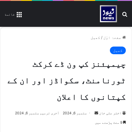
تلاش کیجیے
قائمة
صفحۂ اوّل
/
کھیل
کھیل
چیمپئنز کپ ون ڈے کرکٹ
ٹورنامنٹ، سکواڈز اور ان کے
کپتانوں کا اعلان
اختر علی خان
S
ستمبر 6, 2024
آخری ترمیم ستمبر 6, 2024
e
9 منٹ پڑھنے میں
n