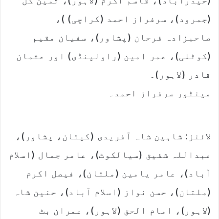
(حیدرآباد)، قاسم اکرم (لاہور)، ثمین گل
(جمرود)، سرفراز احمد (کراچی) )،
صاحبزادہ فرحان (پشاور)، سفیان مقیم
(کوٹلی)، عمر امین (راولپنڈی) اور عثمان
قادر (لاہور)۔
مینٹور سرفراز احمد۔
لائنز: شاہین شاہ آفریدی (کپتان، پشاور)،
عبداللہ شفیق (سیالکوٹ)، عامر جمال (اسلام
آباد)، عامر یامین (ملتان)، فیصل اکرم
(ملتان)، حسن نواز (اسلام آباد)، حنین شاہ
(لاہور)، امام الحق (لاہور)، عمران بٹ