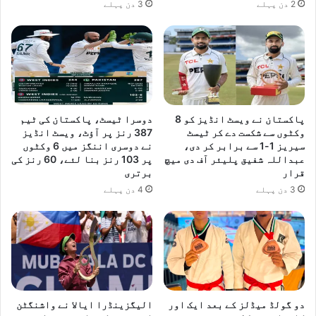
2 دن پہلے
3 دن پہلے
م
ا
م
خ
ص
و
ص
ی
پاکستان نے ویسٹ انڈیز کو 8
دوسرا ٹیسٹ، پاکستان کی ٹیم
ت
وکٹوں سے شکست دے کر ٹیسٹ
387 رنز پر آؤٹ، ویسٹ انڈیز
ر
سیریز 1-1 سے برابر کر دی،
نے دوسری اننگز میں 6 وکٹوں
ب
عبداللہ شفیق پلیئر آف دی میچ
پر 103 رنز بنا لئے، 60 رنز کی
ی
قرار
برتری
ت
3 دن پہلے
4 دن پہلے
ی
ک
ی
م
پ
ش
ر
و
دو گولڈ میڈلز کے بعد ایک اور
الیگزینڈرا ایالا نے واشنگٹن