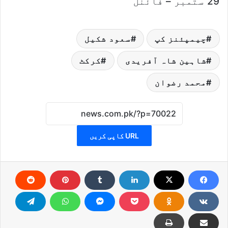
29 ستمبر – فائنل
چیمپئنز کپ
سعود شکیل
شاہین شاہ آفریدی
کرکٹ
محمد رضوان
URL کاپی کریں