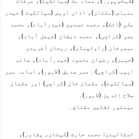
(شیخوپورہ)، عماد بٹ (سیالکوٹ)، عرفات
منہاس (ملتان)، اذان اویس (سیالکوٹ ) حیدر
علی (اٹک)، محمد حسنین (حیدرآباد)، محمد
عمر (کراچی)، محمد ذیشان (فیصل آباد)،
مبصرخان (راولپنڈی)، ریحان آفریدی
(خیبر)، رضوان محمود (حیدرآباد)، صائم
ایوب (کراچی)۔ عمر صدیق (لاہور)، اسامہ میر
(سیالکوٹ)، عثمان خان (کراچی) اور عثمان
صلاح الدین (لاہور)۔
مینٹور ثقلین مشتاق۔
اسٹالینز: محمد حارث (کپتان، پشاور)،