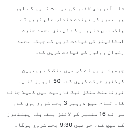
شاہ آفریدی لائنز کی قیادت کریں گے اور
پینتھرز کی قیادت شاداب خان کریں گے۔
پاکستان شاہینز کے کپتان محمد حارث
اسٹالینز کی قیادت کریں گے جبکہ محمد
رضوان وولوز کی قیادت کریں گے۔
چیمپئنز ون ڈے کپ میں ملک کے بہترین
کرکٹرز شرکت کریں گے۔ 50 اوورز کا یہ
ٹورنامنٹ سنگل لیگ فارمیٹ میں کھیلا جائے
گا۔ تمام میچ دوپہر 3 بجے شروع ہوں گے،
سوائے 16 ستمبر کو لائنز بمقابلہ پینتھرز
کے میچ کے، جو صبح 9:30 بجے شروع ہوگا۔