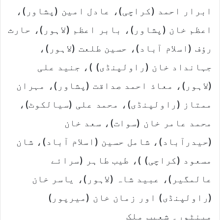
ابرار احمد (کراچی)، عادل امین (پشاور)،
اعظم خان (پشاور)، بابر اعظم (لاہور)، حارث
رؤف (اسلام آباد)، حسین طلعت (لاہور)،
جہانداد خان (راولپنڈی) )، جنید علی
(لاہور)، معاذ احمد صداقت (پشاور)، مہران
ممتاز (راولپنڈی)، محمد علی (سیالکوٹ)،
محمد عامر خان (سوات)، سعد خان
(حیدرآباد)، شامل حسین (اسلام آباد)، شان
مسعود (کراچی) )، طیب طاہر (سرائے
عالمگیر)، عبید شاہ (لاہور)، یاسر خان
(راولپنڈی) اور زمان خان (میرپور)
مینٹور۔ شعیب ملک