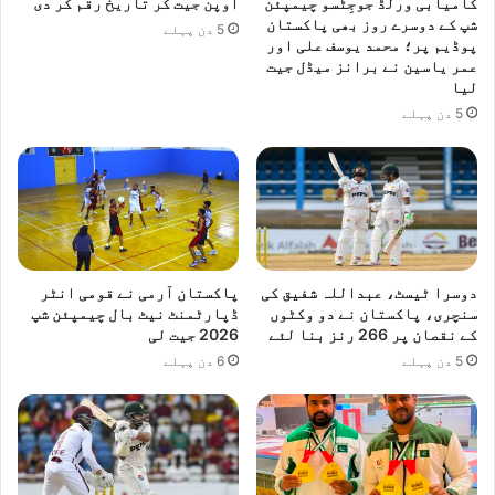
کامیابی ورلڈ جوجِٹسو چیمپئن
اوپن جیت کر تاریخ رقم کر دی
ع
شپ کے دوسرے روز بھی پاکستان
5 دن پہلے
پوڈیم پر؛ محمد یوسف علی اور
عمر یاسین نے برانز میڈل جیت
لیا
5 دن پہلے
دوسرا ٹیسٹ، عبداللہ شفیق کی
پاکستان آرمی نے قومی انٹر
سنچری، پاکستان نے دو وکٹوں
ڈپارٹمنٹ نیٹ بال چیمپئن شپ
کے نقصان پر 266 رنز بنا لئے
2026 جیت لی
5 دن پہلے
6 دن پہلے