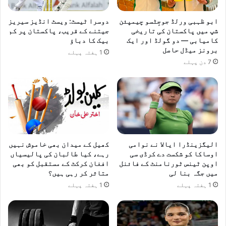
ابو ظہبی ورلڈ جوجِٹسو چیمپئن
دوسرا ٹیسٹ: ویسٹ انڈیز سیریز
شپ میں پاکستان کی تاریخی
جیتنے کے قریب، پاکستان پر کم
کامیابی — دو گولڈ اور ایک
بیک کا دباؤ
برونز میڈل حاصل
1 ہفتہ پہلے
7 دن پہلے
الیگزینڈرا ایالا نے نوامی
کھیل کے میدان بھی خاموش نہیں
اوساکا کو شکست دے کرڈی سی
رہے، کیا طالبان کی پالیسیاں
اوپن ٹینس ٹورنامنٹ کے فائنل
افغان کرکٹ کے مستقبل کو بھی
میں جگہ بنا لی
متاثر کر رہی ہیں؟
1 ہفتہ پہلے
1 ہفتہ پہلے