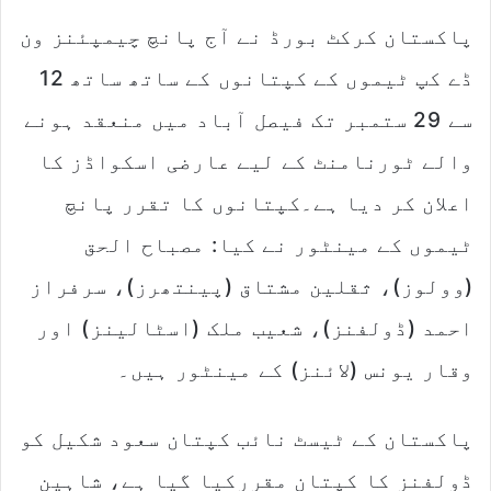
d
پاکستان کرکٹ بورڈ نے آج پانچ چیمپئنز ون
a
n
ڈے کپ ٹیموں کے کپتانوں کے ساتھ ساتھ 12
e
m
سے 29 ستمبر تک فیصل آباد میں منعقد ہونے
a
والے ٹورنامنٹ کے لیے عارضی اسکواڈز کا
i
l
اعلان کر دیا ہے۔کپتانوں کا تقرر پانچ
ٹیموں کے مینٹور نے کیا: مصباح الحق
(وولوز)، ثقلین مشتاق (پینتھرز)، سرفراز
احمد (ڈولفنز)، شعیب ملک (اسٹالینز) اور
وقار یونس (لائنز) کے مینٹور ہیں۔
پاکستان کے ٹیسٹ نائب کپتان سعود شکیل کو
ڈولفنز کا کپتان مقررکیا گیا ہے، شاہین