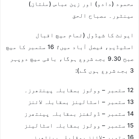
محمود (دادو) اور زین عباس (ملتان)
مینٹور۔ مصباح الحق
ایونٹ کا شیڈول (تمام میچ اقبال
اسٹیڈیم، فیصل آباد میں؛ 16 ستمبر کا میچ
صبح 9.30 بجے شروع ہوگا، باقی میچ دوپہر
3 بجے شروع ہوں گے):
12 ستمبر – وولوز بمقابلہ پینتھرز۔
13 ستمبر – اسٹالینز بمقابلہ لائنز
14 ستمبر – ڈولفنز بمقابلہ پینتھرز
15 ستمبر – وولوز بمقابلہ اسٹالینز
16 ستمبر -لائنز بمقابلہ پینتھرز۔