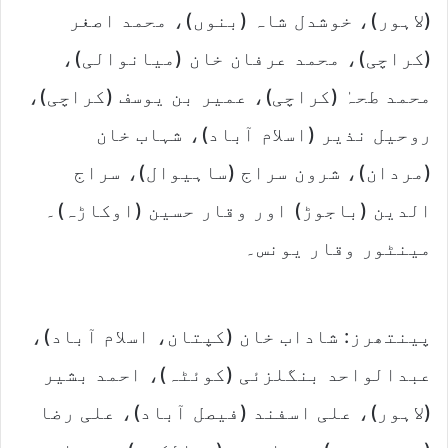
(لاہور)، خوشدل شاہ (بنوں)، محمد اصغر
(کراچی)، محمد عرفان خان (میانوالی)،
محمد طحہٰ (کراچی)، عمیر بن یوسف (کراچی)،
روحیل نذیر (اسلام آباد)، شہاب خان
(مردان)، شرون سراج (ساہیوال)، سراج
الدین (باجوڑ) اور وقار حسین (اوکاڑہ)۔
مینٹور وقار یونس۔
پینتھرز: شاداب خان (کپتان، اسلام آباد)،
عبدالواحد بنگلزئی (کوئٹہ)، احمد بشیر
(لاہور)، علی اسفند (فیصل آباد)، علی رضا