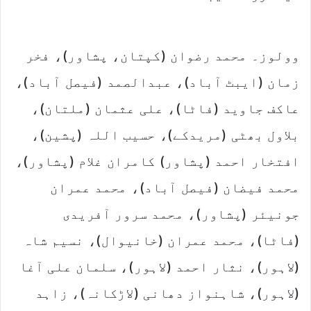
وولوز۔ محمد رضوان (کپتان، پشاور)، فخر
زمان (ایبٹ آباد)، عبدالصمد (فیصل آباد)،
عاکف جاوید (فاٹا)، علی عثمان (ملتان)،
بلاول بھٹی (مریدکے)، حسیب اللہ (پشین)،
افتخار احمد (پشاور) کامران غلام (پشاور)،
محمد فیضان (فیصل آباد)، محمد عمران
جونیئر (پشاور)، محمد سرور آفریدی
(فاٹا)، محمد عمران (خانیوال)، نسیم شاہ
(لاہور)، نثار احمد (لاہور)، سلمان علی آغا
(لاہور)، شاہنواز دھانی (لاڑکانہ)، زاہد