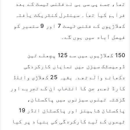
تھا، جسے پی سی بی نے فٹنس ٹیسٹ کے بعد
فراہم کیا تھا۔ سینٹرل کنٹریکٹ یافتہ
کھلاڑیوں کے فٹنس ٹیسٹ 7 اور 9 ستمبر کو
فیصل آباد میں ہوں گے۔
150 کھلاڑیوں میں سے 125 پچھلے تین
ڈومیسٹک سیزن میں نمایاں کارکردگی
دکھانے والے تھے۔ بقیہ 25 کھلاڑی وائلڈ
کارڈ تھے، جن کا انتخاب ان کے تجربے اور
گزشتہ تینوں سیزنوں میں پاکستان،
پاکستان شاہینز اور پاکستان انڈر 19
ٹیموں کے لیے کارکردگی کی بنیاد پر کیا