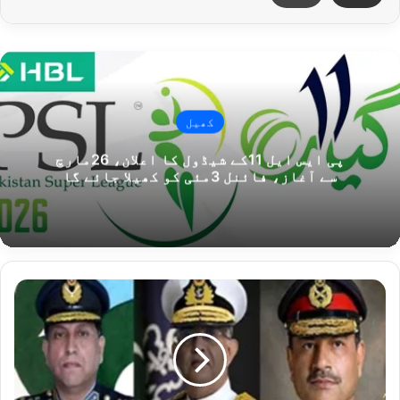
کھیل
پی ایس ایل 11کے شیڈول کا اعلان، 26مارچ
سے آغاز، فائنل 3مئی کو کھیلا جائے گا
6
س
ت
م
ب
ر