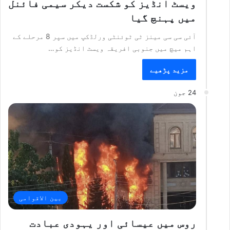
ویسٹ انڈیز کو شکست دیکر سیمی فائنل
میں پہنچ گیا
آئی سی سی مینز ٹی ٹوئنٹی ورلڈکپ میں سپر 8 مرحلے کے
اہم میچ میں جنوبی افریقہ ویسٹ انڈیز کو…
مزید پڑھیے
24 جون
بین الاقوامی
روس میں عیسائی اور یہودی عبادت