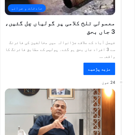
حادثات و جرائم
معمولی تلخ کلامی پر گولیاں چل گئیں،
3 جاں بحق
فیصل آباد کے علاقے جڑانوالہ میں مخالفین کی فائرنگ
سے 3 افراد جاں بحق ہو گئے۔ پولیس کے مطابق فائرنگ کا
واقعہ…
مزید پڑھیے
24 جون