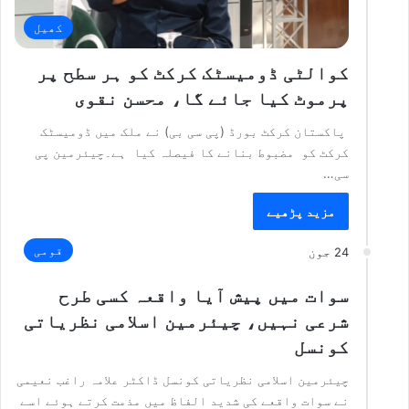
کھیل
کوالٹی ڈومیسٹک کرکٹ کو ہر سطح پر
پرموٹ کیا جائے گا، محسن نقوی
پاکستان کرکٹ بورڈ (پی سی بی) نے ملک میں ڈومیسٹک
کرکٹ کو مضبوط بنانے کا فیصلہ کیا ہے۔چیئرمین پی
سی…
مزید پڑھیے
قومی
24 جون
سوات میں پیش آیا واقعہ کسی طرح
شرعی نہیں، چیئرمین اسلامی نظریاتی
کونسل
چیئرمین اسلامی نظریاتی کونسل ڈاکٹر علامہ راغب نعیمی
نے سوات واقعے کی شدید الفاظ میں مذمت کرتے ہوئے اسے