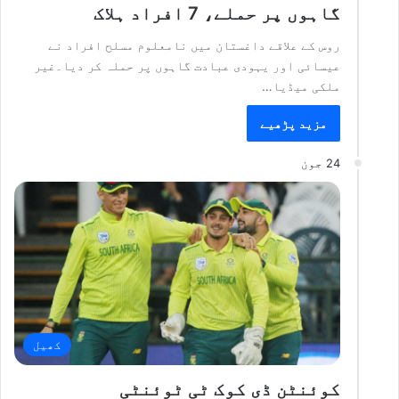
گاہوں پر حملے، 7 افراد ہلاک
روس کے علاقے داغستان میں نامعلوم مسلح افراد نے
عیسائی اور یہودی عبادت گاہوں پر حملہ کر دیا۔غیر
ملکی میڈیا…
مزید پڑھیے
24 جون
کھیل
کوئنٹن ڈی کوک ٹی ٹوئنٹی