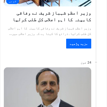
قومی
وزیر اعظم شہباز شریف نے وفاقی
کابینہ کا اہم اجلاس کل طلب کرلیا
وزیر اعظم شہباز شریف نے وفاقی کابینہ کا اہم اجلاس
کل طلب کرلیا۔ذرائع کا کہنا ہے کہ وزیر اجلاس میں…
مزید پڑھیے
24 جون