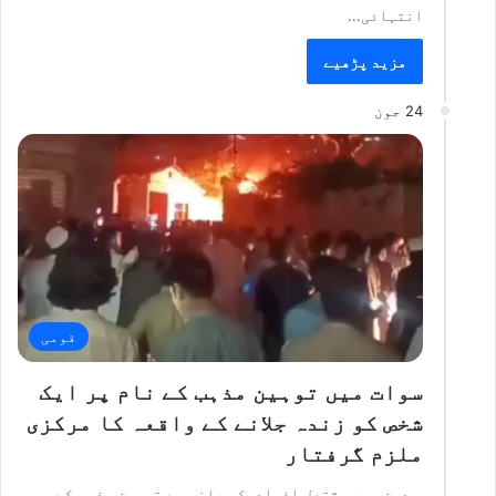
انتہائی…
مزید پڑھیے
24 جون
قومی
سوات میں توہین مذہب کے نام پر ایک
شخص کو زندہ جلانے کے واقعہ کا مرکزی
ملزم گرفتار
مدین میں مشتعل افراد کی جانب سے توہین مذہب کے