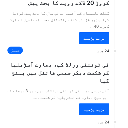
کروڑ 20 لاکھ روپے کا بجٹ پیش
گلگت بلتستان کے آئندہ مالی سال کا بجٹ پیش کردیا
گیا۔وزیر خزانہ گلگت بلتستان محمد اسماعیل نے ایک
کھرب 40…
مزید پڑھیے
کھیل
24 جون
ٹی ٹوئنٹی ورلڈ کپ، بھارت آسڑیلیا
کو شکست دیکر سیمی فائنل میں پہنچ
گیا
آئی سی سی مینز ٹی ٹوئنٹی ورلڈکپ میں سپر 8 مرحلے کے
اہم میچ بھارت نے آسٹریلیا کو شکست دے…
مزید پڑھیے
24 جون