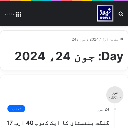
تلاش کیجیے
قائمة
صفحۂ اوّل
/
2024
/
جون
/
24
Day:
جون 24، 2024
جون
- 2024 -
تجارت
24 جون
گلگت بلتستان کا ایک کھرب 40 ارب 17