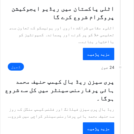
اٹلی پاکستان میں ریڈیو ایجوکیشن
پروگرام شروع کرے گا
اٹلی، مقامی شراکت داروں اور یونیسکو کے تعاون سے،
تعلیمی خلا کو پر کرنے اور پسماندہ کمیونٹیز کو
بااختیار بنانے…
مزید پڑھیے
کھیل
24 جون
پری سیزن ریڈ بال کیمپ حنیف محمد
ہائی پرفارمنس سینٹر میں کل سے شروع
ہوگا۔
ریڈ بال پری سیزن فیلڈنگ اور فٹنس کیمپ منگل کے روز
سے حنیف محمد ہائی پرفارمنس سینٹر کراچی میں شروع…
مزید پڑھیے