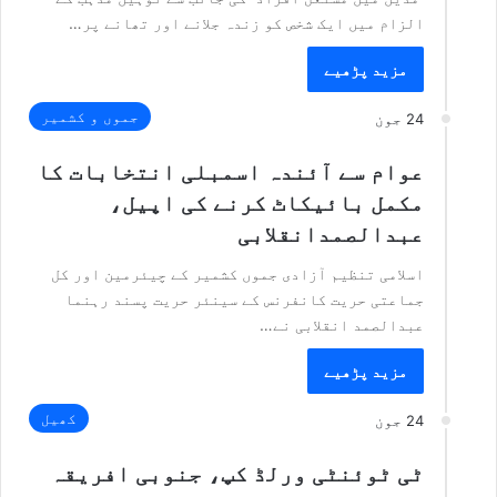
الزام میں ایک شخص کو زندہ جلانے اور تھانے پر…
مزید پڑھیے
جموں و کشمیر
24 جون
عوام سے آئندہ اسمبلی انتخابات کا
مکمل بائیکاٹ کرنے کی اپیل،
عبدالصمدانقلابی
اسلامی تنظیم آزادی جموں کشمیر کے چیئرمین اور کل
جماعتی حریت کانفرنس کے سینئر حریت پسند رہنما
عبدالصمد انقلابی نے…
مزید پڑھیے
کھیل
24 جون
ٹی ٹوئنٹی ورلڈ کپ، جنوبی افریقہ