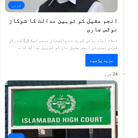
قومی
انجم عقیل کو توہین عدالت کا شوکاز
نوٹس جاری
اسلام آباد ہائی کورٹ نے پاکستان مسلم لیگ (ن) کے رکن
قومی اسمبلی انجم عقیل خان کو توہین عدالت کا…
مزید پڑھیے
24 جون
قومی