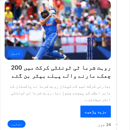
کھیل
روہت شرما ٹی ٹونئٹی کرکٹ میں 200
چھکے مارنے والے پہلے بیٹر بن گئے
بھارتی کرکٹ ٹیم کے کپتان روہت شرما نے پاکستان کے
بابر اعظم کو پیچھے چھوڑ دیا۔روہت شرما ٹی ٹوئنٹی
انٹرنیشنلز…
مزید پڑھیے
تعلیم
24 جون