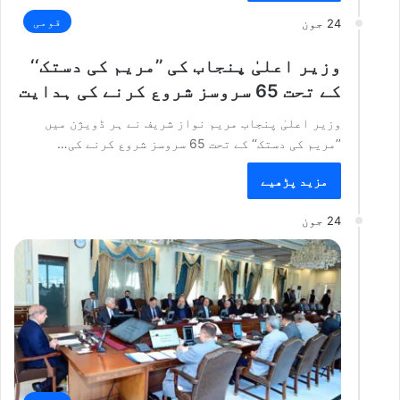
قومی
24 جون
وزیر اعلیٰ پنجاب کی ’’مریم کی دستک‘‘
کے تحت 65 سروسز شروع کرنے کی ہدایت
وزیر اعلیٰ پنجاب مریم نواز شریف نے ہر ڈویژن میں
’’مریم کی دستک‘‘ کے تحت 65 سروسز شروع کرنے کی…
مزید پڑھیے
24 جون