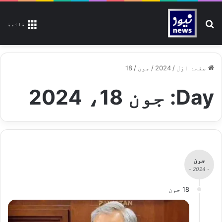
تلاش کیجیے
قائمة
صفحۂ اوّل
/
2024
/
جون
/
18
Day:
جون 18، 2024
جون
- 2024 -
18 جون