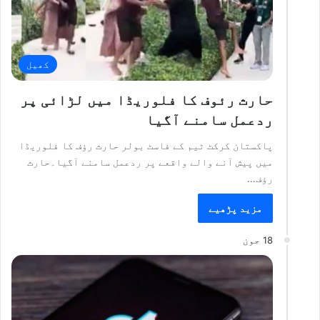
کھیل
حارث رئوف کا فلوریڈا میں لڑائی پر
ردعمل سامنے آگیا
پاکستان کرکٹ ٹیم کے فاسٹ بولر حارث رؤف کا فلوریڈا
میں پیش آنے والے واقعے پر ردعمل سامنے آگیا۔حارث
رؤف…
مزید پڑھیے
18 جون