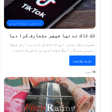
سائنس و ٹیکنالوجی
ٹک ٹاک نے نیا فیچر متعارف کرا دیا
مقبول سوشل میڈیا ایپ ٹک ٹاک کی جانب سے آرٹی فیشل
انٹیلی جنس (اے آئی) ٹیکنالوجی پر کافی کام کیا…
مزید پڑھیے
18 جون