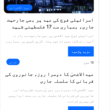
بین الاقوامی
اسرائیلی فوج کی عید پر بھی جارحیت
جاری، بمباری سے 17 فلسطینی شہید
اسرائیلی فوج عید الاضحیٰ پر بھی جارحیت سے باز نہ
آئی، رات گئے نصیرات میں پناہ گزین کیمپ پر بمباری…
مزید پڑھیے
قومی
18 جون
عیدالاضحیٰ کا دوسرا روز، جانوروں کی
قربانی کا سلسلہ جاری
عید الاضحی کے دوسرے روز بھی پُرمسرت تقریبات اور
جانوروں کی قربانی کا سلسلہ جاری ہے۔سنت ابراہیمی
کی پیروی کرتے…