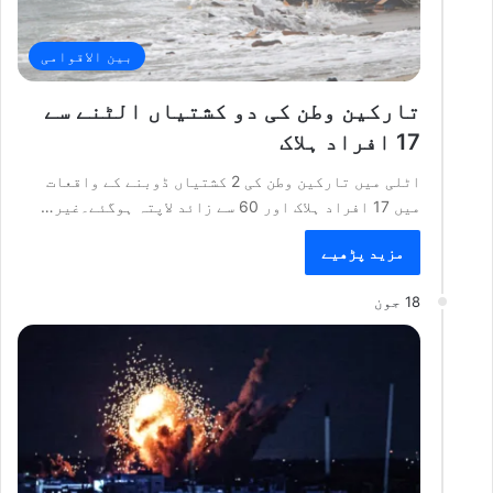
بین الاقوامی
تارکین وطن کی دو کشتیاں الٹنے سے
17 افراد ہلاک
اٹلی میں تارکین وطن کی 2 کشتیاں ڈوبنے کے واقعات
میں 17 افراد ہلاک اور 60 سے زائد لاپتہ ہوگئے۔غیر…
مزید پڑھیے
18 جون