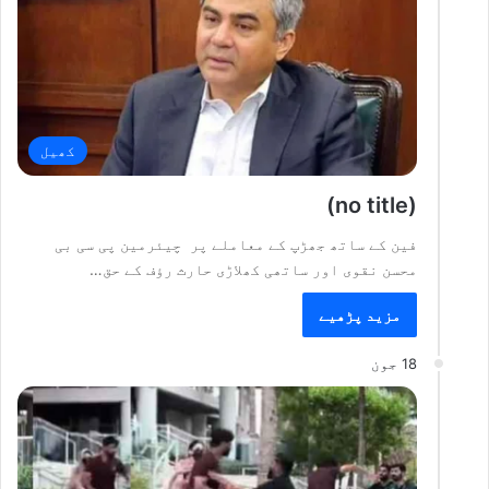
کھیل
(no title)
فین کے ساتھ جھڑپ کے معاملے پر چیئرمین پی سی بی
محسن نقوی اور ساتھی کھلاڑی حارث رؤف کے حق…
مزید پڑھیے
18 جون