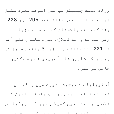
ورلڈ ٹیسٹ چیمپئن شپ میں اسوقت سعود شکیل
اور عبداللہ شفیق بالترتیب 295 اور 228
رنز کے ساتھ پاکستان کے دو سب سے زیادہ
رنز بنانے والے کھلاڑی ہیں۔ سلمان علی آغا
نے 221 رنز بنائے ہیں اور 3 وکٹیں حاصل کی
ہیں جبکہ شاہین شاہ آفریدی نے چھ وکٹیں
حاصل کی ہیں۔
آسٹریلیا کے موجودہ دورے میں پاکستان
ٹیم نے کینبرا میں پرائم منسٹر الیون کے
خلاف چار روزہ میچ کھیلا ہے جو ڈرا ہوگیا اس
میچ میں کپتان شان مسعود نے ڈبل سنچری