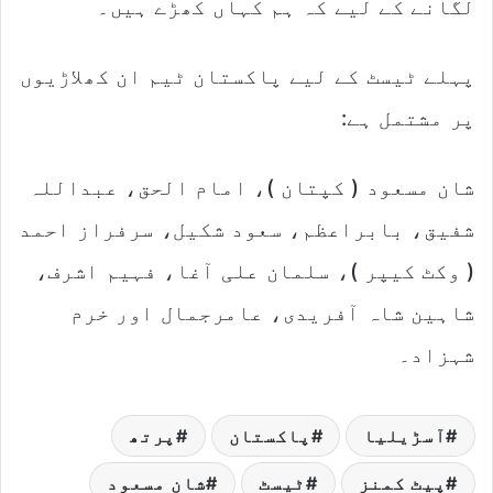
لگانے کے لیے کہ ہم کہاں کھڑے ہیں۔
پہلے ٹیسٹ کے لیے پاکستان ٹیم ان کھلاڑیوں
پر مشتمل ہے:
شان مسعود ( کپتان )، امام الحق، عبداللہ
شفیق، بابراعظم، سعود شکیل، سرفراز احمد
( وکٹ کیپر )، سلمان علی آغا، فہیم اشرف،
شاہین شاہ آفریدی، عامرجمال اور خرم
شہزاد۔
آسڑیلیا
پاکستان
پرتھ
پیٹ کمنز
ٹیسٹ
شان مسعود