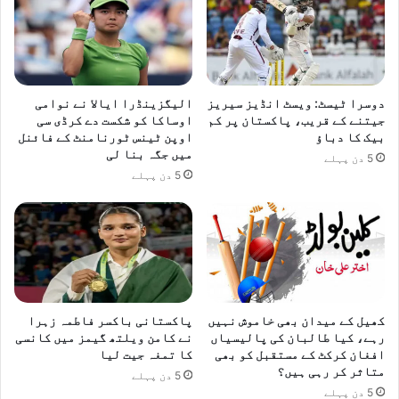
دوسرا ٹیسٹ: ویسٹ انڈیز سیریز
الیگزینڈرا ایالا نے نوامی
جیتنے کے قریب، پاکستان پر کم
اوساکا کو شکست دے کرڈی سی
بیک کا دباؤ
اوپن ٹینس ٹورنامنٹ کے فائنل
میں جگہ بنا لی
5 دن پہلے
5 دن پہلے
کھیل کے میدان بھی خاموش نہیں
پاکستانی باکسر فاطمہ زہرا
رہے، کیا طالبان کی پالیسیاں
نے کامن ویلتھ گیمز میں کانسی
افغان کرکٹ کے مستقبل کو بھی
کا تمغہ جیت لیا
متاثر کر رہی ہیں؟
5 دن پہلے
5 دن پہلے