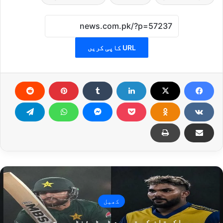
URL کاپی کریں
کھیل
پاکستان کو تیسرے ٹی ٹوئنٹی میچ میں