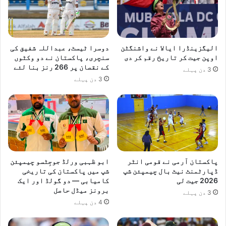
3
م
6
ل
ا
ک
الیگزینڈرا ایالا نے واشنگٹن
دوسرا ٹیسٹ، عبداللہ شفیق کی
ھ
اوپن جیت کر تاریخ رقم کر دی
سنچری، پاکستان نے دو وکٹوں
ر
کے نقصان پر 266 رنز بنا لئے
3 دن پہلے
و
3 دن پہلے
پ
ے
ا
ن
ع
ا
م
پاکستان آرمی نے قومی انٹر
ابو ظہبی ورلڈ جوجِٹسو چیمپئن
ڈپارٹمنٹ نیٹ بال چیمپئن شپ
شپ میں پاکستان کی تاریخی
2026 جیت لی
کامیابی — دو گولڈ اور ایک
برونز میڈل حاصل
3 دن پہلے
4 دن پہلے