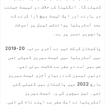
کھیلے گا۔ انگلینڈ کے خلاف دو ٹییسٹ جیتنے
دو ہارنے اور ایک ٹیسٹ میچ ڈرا کرنے کے
بعد آسٹریلیا پوائنٹس ٹیبل پر اسوقت
پانچویں نمبر پر ہے۔
پاکستان کرکٹ ٹیم نے آخری مرتبہ 20-2019
میں آسٹریلیا میں ٹیسٹ سیریز کھیلی تھی
جس میں اسے دو صفر سے شکست ہوئی تھی۔
دونوں ٹیموں کے درمیان آخری ٹیسٹ سیریز
مارچ 2022 میں پاکستان میں کھیلی گئی
تھی۔ تین میچوں کی وہ ٹیسٹ سیریز
آسٹریلیا نے ایک صفر سے اپنے نام کی تھی۔