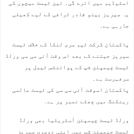
m
اسٹیڈیم میں اترے گی۔ تین ٹیسٹ میچوں کی
a
یہ سیریز بینو قادر ٹرافی کے لیے کھیلی
i
l
جارہی ہے۔
پاکستان کرکٹ ٹیم سری لنکا کے خلاف ٹیسٹ
سیریز جیتنے کے بعد اس وقت آئی سی سی ورلڈ
ٹیسٹ چیمپئن شپ کے پوائنٹس ٹیبل پر
سرفہرست ہے۔
پاکستان اسوقت آئی سی سی کی ٹیسٹ عالمی
رینکنگ میں چھٹے نمبر پر ہے۔
ورلڈ ٹیسٹ چیمپئن آسٹریلیا بھی ورلڈ
ٹیسٹ چیمپئن شپ میں اپنی دوسری سیریز