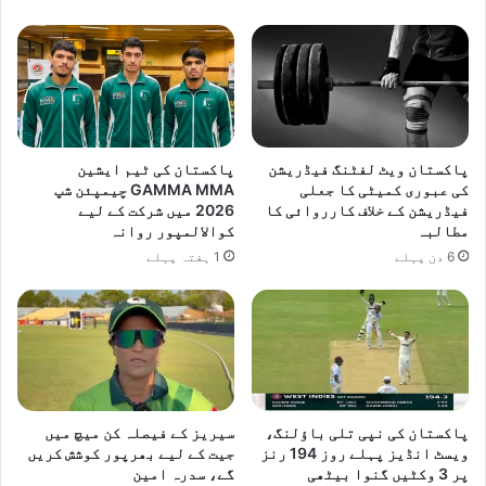
پاکستان ویٹ لفٹنگ فیڈریشن
پاکستان کی ٹیم ایشین
کی عبوری کمیٹی کا جعلی
GAMMA MMA چیمپئن شپ
فیڈریشن کے خلاف کارروائی کا
2026 میں شرکت کے لیے
مطالبہ
کوالالمپور روانہ
6 دن پہلے
1 ہفتہ پہلے
پاکستان کی نپی تلی باؤلنگ،
سیریز کے فیصلہ کن میچ میں
ویسٹ انڈیز پہلے روز 194 رنز
جیت کے لیے بھرپور کوشش کریں
پر 3 وکٹیں گنوا بیٹھی
گے، سدرہ امین