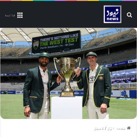
تلاش کیجیے
قائمة
صفحۂ اوّل
/
کھیل