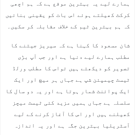
ہمارے لیے یہ بہترین موقع ہے کہ ہم اچھی
کرکٹ کھیلتے ہوئے اس بات کو یقینی بنائیں
کہ ہم بہترین ٹیم کے خلاف مقابلہ کر سکیں۔
شان مسعود کا کہنا ہے کہ سیریز جیتنے کا
مطلب ہمارے لیے دنیا ہے اور جب آپ بڑی
تصویر کو دیکھتے ہیں تواس کا مطلب ورلڈ
ٹیسٹ چیمپئن شپ ہے جہاں ہر میچ اور ایک
ایک پوائنٹ شمار ہوتا ہے اور یہ دو سال کا
سلسلہ ہے جہاں ہمیں مزید کئی ٹیسٹ میچز
کھیلنے ہیں اور اس کا آغاز کرنے کے لیے
آسٹریلیا بہترین جگہ ہے اور یہ اندازہ