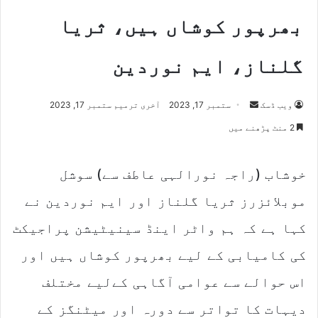
بھرپور کوشاں ہیں، ثریا
گلناز، ایم نوردین
ویب ڈسک
S
ستمبر 17, 2023
آخری ترمیم ستمبر 17, 2023
e
2 منٹ پڑھنے میں
n
d
خوشاب (راجہ نورالہی عاطف سے) سوشل
a
n
موبلائزرز ثریا گلناز اور ایم نوردین نے
e
m
کہا ہے کہ ہم واٹر اینڈ سینیٹیشن پراجیکٹ
a
کی کامیابی کے لیے بھرپور کوشاں ہیں اور
i
l
اس حوالے سے عوامی آگاہی کےلیے مختلف
دیہات کا تواتر سے دورہ اور میٹنگز کے