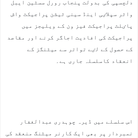
دلچسپی کی بدولت پنجاب رورل سسٹین ایبل
واٹر سپلاٸی اینڈ سینی ٹیشن پراجیکٹ واش
پاٸلٹ پراجیکٹ فیز ون کے ویلیجز میں
پراجیکٹ کی افادیت اجاگر کرنے اور مقاصد
کے حصول کے لٸے تواتر سے میٹنگز کے
انعقاد کاسلسلہ جاری ہے۔
اس سلسلے میں ڈیرہ چوہدری عبدالغفار
نمبردار پر بھی ایک کارنر میٹنگ منعقد کی