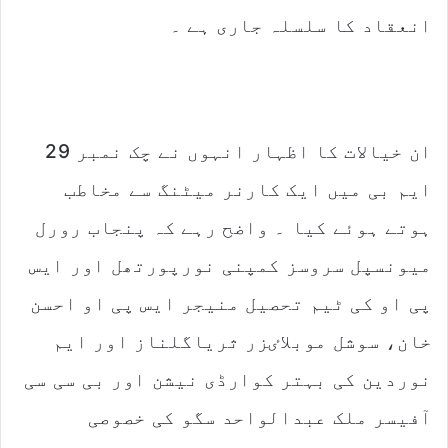
انعقاد کا سلسلہ جاری ہے ۔
ان خیالات کا اظہار انہوں نے چک نمبر 29
ایم بی میں ایک کارنر میٹنگ سے مخاطب
ہوتے ہوئے کیا ۔ واضح رہے کہ پنجاب رورل
میونسپل سروسز کمپنی نورپورتھل اور ایس
پی او کی ٹیم تحصیل منیجر ایس پی او احسن
خان، سوشل موبلاٸزر ثریاگلناز اور ایم
نوردین کی بہتر کوارڈی نیشن اور بی سی سی
آفیسر ملک عبدالواحد سگو کی خصوصی