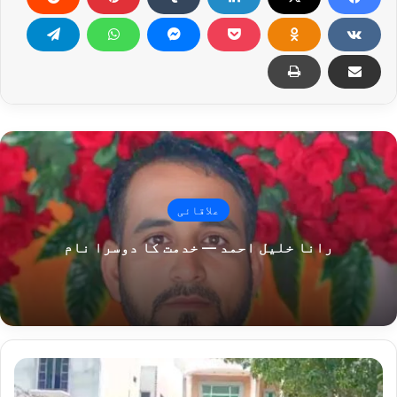
علاقائی
رانا خلیل احمد — خدمت کا دوسرا نام
خ
و