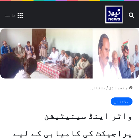
تلاش کیجیے
قائمة
صفحۂ اوّل
/
علاقائی
علاقائی
واٹر اینڈ سینیٹیشن
پراجیکٹ کی کامیابی کے لیے