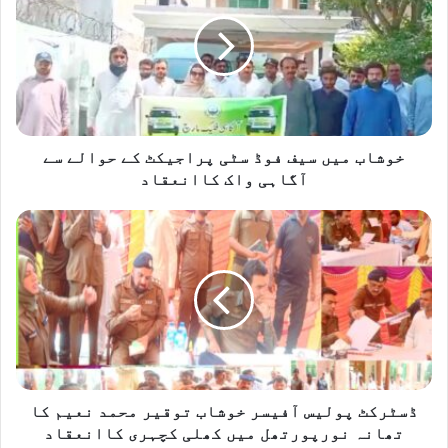
ش
ا
ب
م
ی
ں
س
ی
خوشاب میں سیف فوڈ سٹی پراجیکٹ کے حوالے سے
ف
آگاہی واک کاانعقاد
ف
و
ڈ
ڈ
س
س
ٹ
ٹ
ر
ی
ک
پ
ٹ
ر
پ
ا
و
ج
ل
ی
ی
ڈسٹرکٹ پولیس آفیسر خوشاب توقیر محمد نعیم کا
ک
س
تھانہ نورپورتھل میں کھلی کچہری کاانعقاد