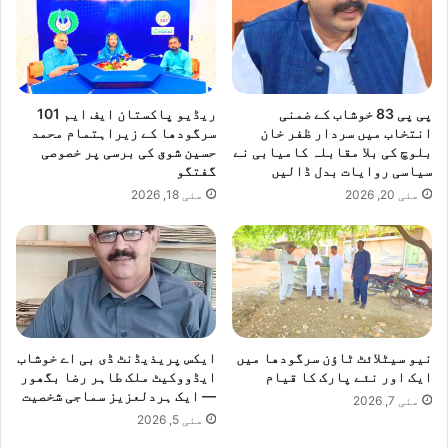
پی پی 83 خوشاب کے ضمنی
ریڈیو پاکستان ایف ایم 101
انتخاب میں سردار ظفر خان
سرگودھا کے زیراہتمام محمد
بلوچ کی بلا مقابلہ کامیابی نے
حسین شوق کی برسی پر خصوصی
سیاسی روایات بدل ڈالیں
گفتگو
مئی 20, 2026
مئی 18, 2026
نیو سیٹلائٹ ٹاؤن سرگودھا میں
ایکس پریذیڈنٹ ڈی بی اے خوشاب
ایک اور نئے پارک کا قیام
ایڈووکیٹ ملک طاہر رضا بگھور
— ایک ہردلعزیز سماجی شخصیت
مئی 7, 2026
مئی 5, 2026