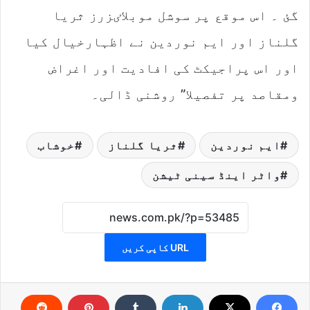
گئ ۔ اس موقع پر سوشل موبلاٸزرز ثریا
گلناز اور ایم نوردین نے اظہارخیال کیا
اور اس پراجیکٹ کی افادیت اور اغراض
ومقاصد پر تفصیلا” روشنی ڈالی۔
ایم نوردین
ثریا گلناز
خوشاب
واٹر اینڈ سینی ٹیشن
URL کاپی کریں