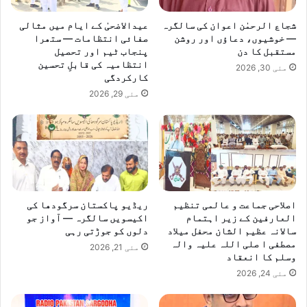
ھ
ل
شجاع الرحمٰن اعوان کی سالگرہ
عیدالاضحیٰ کے ایام میں مثالی
ی
— خوشیوں، دعاؤں اور روشن
صفائی انتظامات — ستھرا
ک
مستقبل کا دن
پنجاب ٹیم اور تحصیل
انتظامیہ کی قابلِ تحسین
چ
مئی 30, 2026
کارکردگی
ہ
ر
مئی 29, 2026
ی
ک
ا
ا
ن
ع
ق
اصلاحی جماعت و عالمی تنظیم
ریڈیو پاکستان سرگودھا کی
ا
العارفین کے زیر اہتمام
اکیسویں سالگرہ — آواز جو
د
سالانہ عظیم الشان محفل میلاد
دلوں کو جوڑتی رہی
مصطفی ا صلی اللہ علیہ والہ
مئی 21, 2026
وسلم کا انعقاد
مئی 24, 2026