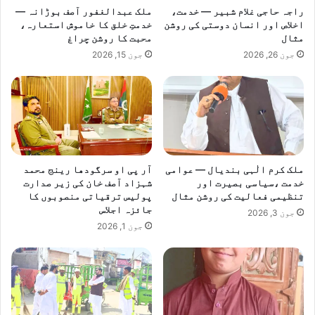
راجہ حاجی غلام شبیر — خدمت،
ملک عبدالغفور آصف بوڑانہ —
ع
م
اخلاص اور انسان دوستی کی روشن
خدمتِ خلق کا خاموش استعارہ،
ق
ک
مثال
محبت کا روشن چراغ
ا
ا
جون 26, 2026
جون 15, 2026
د
ت
ھ
ا
ن
ہ
ن
و
ر
ملک کرم الٰہی بندیال — عوامی
آر پی او سرگودھا رینج محمد
پ
خدمت ،سیاسی بصیرت اور
شہزاد آصف خان کی زیر صدارت
و
تنظیمی فعالیت کی روشن مثال
پولیس ترقیاتی منصوبوں کا
ر
جائزہ اجلاس
جون 3, 2026
ت
جون 1, 2026
ھ
ل
م
ی
ں
ک