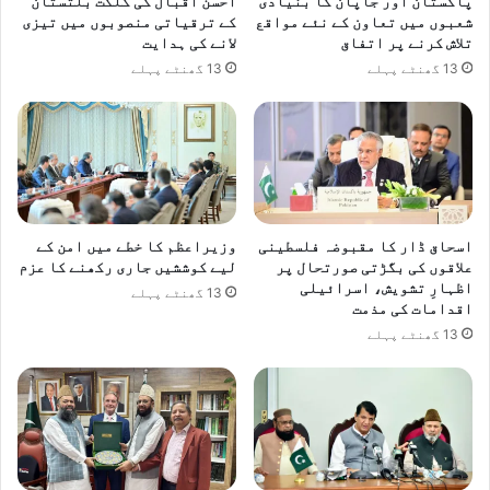
پاکستان اور جاپان کا بنیادی
احسن اقبال کی گلگت بلتستان
شعبوں میں تعاون کے نئے مواقع
کے ترقیاتی منصوبوں میں تیزی
تلاش کرنے پر اتفاق
لانے کی ہدایت
13 گھنٹے پہلے
13 گھنٹے پہلے
اسحاق ڈار کا مقبوضہ فلسطینی
وزیراعظم کا خطے میں امن کے
علاقوں کی بگڑتی صورتحال پر
لیے کوششیں جاری رکھنے کا عزم
اظہارِ تشویش، اسرائیلی
13 گھنٹے پہلے
اقدامات کی مذمت
13 گھنٹے پہلے