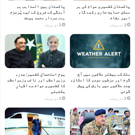
پاکستان کشمیری عوام کی ہر
پاکستان بین المذاہب ہم
ممکن حمایت جاری رکھے گا،
آہنگی کے فروغ کے لیے پُرعزم
امیر مقام
ہے، سردار محمد یوسف
2 دن پہلے
2 دن پہلے
ملک کے بیشتر علاقوں میں آج
یومِ استحصالِ کشمیر: صدر،
گرم اور مرطوب موسم کا امکان،
وزیراعظم اور نائب وزیراعظم
چند علاقوں میں بارش کی پیش
کا کشمیری عوام سے اظہارِ
گوئی
یکجہتی
2 دن پہلے
2 دن پہلے