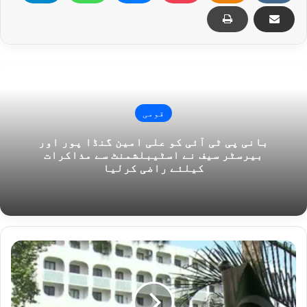
قومی
بانی پی ٹی آئی کو علی امین گنڈا پور اور
بیرسٹر سیف نے اسٹیبلشمنٹ سے مذاکرات
کیلئے راضی کرلیا
بھارتی
وزیر
دفاع
کے
بے