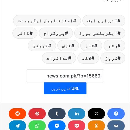
آئی ایم ایف
اسٹاف لیول ایگریمنٹ
ایگزیکٹو بورڈ
پروگرام
ڈالر
رقم
قدر
قرض
کرپشن
کروڑ
لاکھ
مذاکرات
URL کاپی کریں