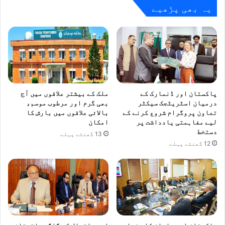
یہ بھی پڑھیے
پاکستان اور ڈنمارک کے
ملک کے بیشتر علاقوں میں آج
درمیان اسٹریٹجک سیکٹر
بھی گرم اور مرطوب موسم،
تعاون پروگرام شروع کرنے کے
بالائی علاقوں میں بارش کا
لیے مفاہمتی یادداشت پر
امکان
دستخط
13 گھنٹے پہلے
12 گھنٹے پہلے