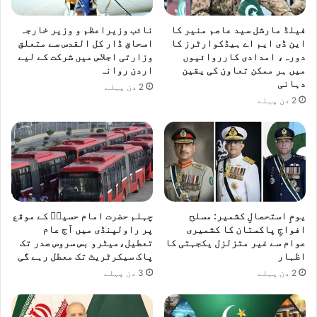
فیلڈ مارشل سید عاصم منیر کا
نائب وزیراعظم و وزیر خارجہ
این ڈی ایم اے ہیڈکوارٹرز کا
اسحاق ڈار کل القدس سے متعلق
دورہ، امدادی کارروائیوں
وزارتی اجلاس میں شرکت کے لیے
میں ہر ممکن تعاون کی یقین
اردن روانہ
دہانی
2 دن پہلے
2 دن پہلے
یومِ استحصالِ کشمیر: مسلح
چہلم حضرت امام حسینؓ کے موقع
افواجِ پاکستان کا کشمیری
پر راولپنڈی میں آج عام
عوام سے غیر متزلزل یکجہتی کا
تعطیل،میٹرو بس سروس صدر تک
اظہار
پاک سیکرٹریٹ تک معطل رہے گی
2 دن پہلے
3 دن پہلے