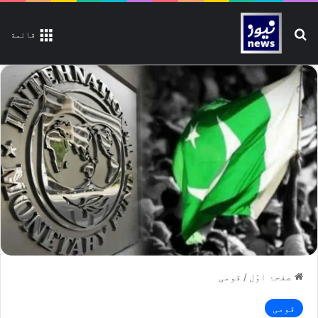
تلاش کیجیے
قائمة
صفحۂ اوّل
/
قومی
قومی