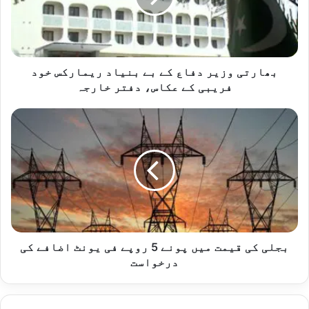
بنیاد
ریمارکس
خود
فریبی
کے
بھارتی وزیر دفاع کے بے بنیاد ریمارکس خود
عکاس،
فریبی کے عکاس، دفتر خارجہ
دفتر
خارجہ
بجلی
کی
قیمت
میں
پونے
5
روپے
فی
یونٹ
اضافے
بجلی کی قیمت میں پونے 5 روپے فی یونٹ اضافے کی
کی
درخواست
درخواست