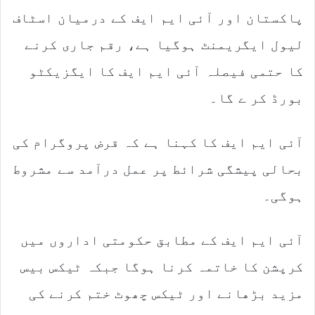
پاکستان اور آئی ایم ایف کے درمیان اسٹاف
لیول ایگریمنٹ ہوگیا ہے، رقم جاری کرنے
کا حتمی فیصلہ آئی ایم ایف کا ایگزیکٹو
بورڈ کر ے گا۔
آئی ایم ایف کا کہنا ہے کہ قرض پروگرام کی
بحالی پیشگی شرائط پر عمل درآمد سے مشروط
ہوگی۔
آئی ایم ایف کے مطابق حکومتی اداروں میں
کرپشن کا خاتمہ کرنا ہوگا جبکہ ٹیکس بیس
مزید بڑھانے اور ٹیکس چھوٹ ختم کرنے کی