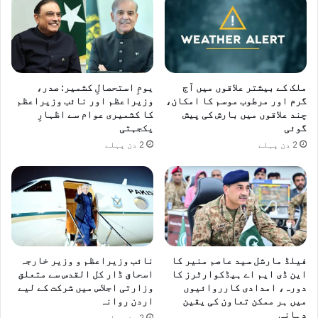
ملک کے بیشتر علاقوں میں آج
یومِ استحصالِ کشمیر: صدر،
گرم اور مرطوب موسم کا امکان،
وزیراعظم اور نائب وزیراعظم
چند علاقوں میں بارش کی پیش
کا کشمیری عوام سے اظہارِ
گوئی
یکجہتی
2 دن پہلے
2 دن پہلے
فیلڈ مارشل سید عاصم منیر کا
نائب وزیراعظم و وزیر خارجہ
این ڈی ایم اے ہیڈکوارٹرز کا
اسحاق ڈار کل القدس سے متعلق
دورہ، امدادی کارروائیوں
وزارتی اجلاس میں شرکت کے لیے
میں ہر ممکن تعاون کی یقین
اردن روانہ
دہانی
2 دن پہلے