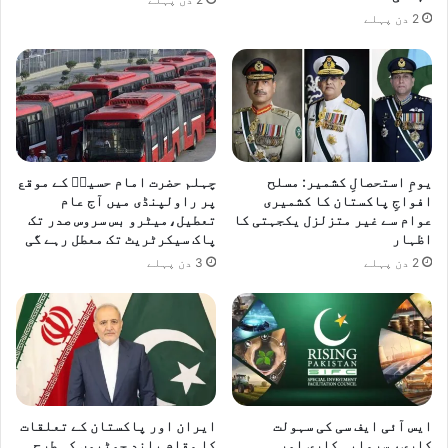
2 دن پہلے
یومِ استحصالِ کشمیر: مسلح
چہلم حضرت امام حسینؓ کے موقع
افواجِ پاکستان کا کشمیری
پر راولپنڈی میں آج عام
عوام سے غیر متزلزل یکجہتی کا
تعطیل،میٹرو بس سروس صدر تک
اظہار
پاک سیکرٹریٹ تک معطل رہے گی
2 دن پہلے
3 دن پہلے
ایس آئی ایف سی کی سہولت
ایران اور پاکستان کے تعلقات
کاری، سرمایہ کاری اور
کا مقام بلند چوٹیوں کی طرح