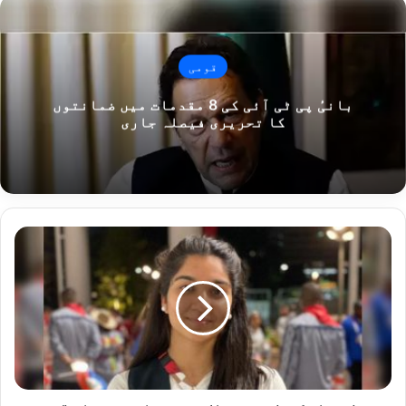
قومی
بانیٔ پی ٹی آئی کی 8 مقدمات میں ضمانتوں
کا تحریری فیصلہ جاری
ٹوکیو
اولمپکس،
تیراک
بسمہ
خان
بھی
ہار
گئیں