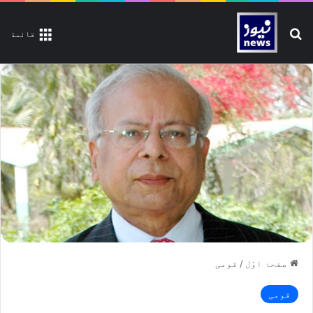
تلاش کیجیے
قائمة
صفحۂ اوّل
/
قومی
قومی