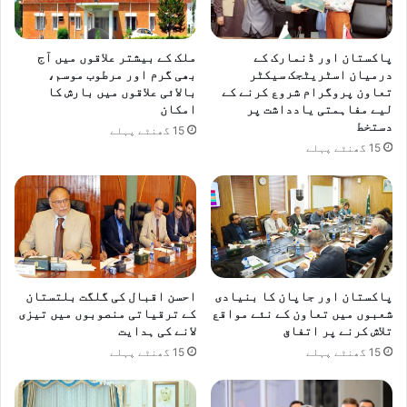
پاکستان اور ڈنمارک کے
ملک کے بیشتر علاقوں میں آج
درمیان اسٹریٹجک سیکٹر
بھی گرم اور مرطوب موسم،
تعاون پروگرام شروع کرنے کے
بالائی علاقوں میں بارش کا
لیے مفاہمتی یادداشت پر
امکان
دستخط
15 گھنٹے پہلے
15 گھنٹے پہلے
پاکستان اور جاپان کا بنیادی
احسن اقبال کی گلگت بلتستان
شعبوں میں تعاون کے نئے مواقع
کے ترقیاتی منصوبوں میں تیزی
تلاش کرنے پر اتفاق
لانے کی ہدایت
15 گھنٹے پہلے
15 گھنٹے پہلے