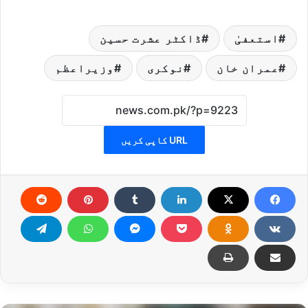
استعفیٰ
ڈاکٹر عشرت حسین
عمران خان
نوکری
وزیراعظم
URL کاپی کریں