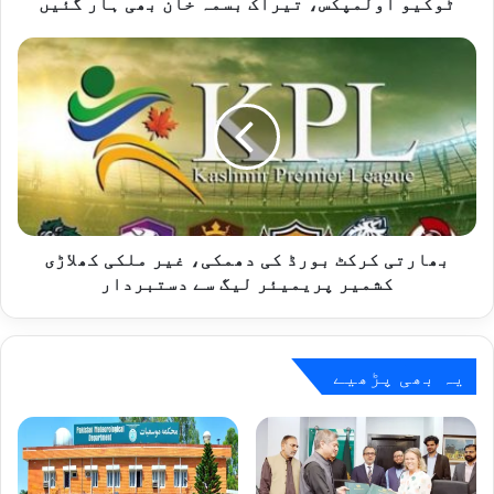
ٹوکیو اولمپکس، تیراک بسمہ خان بھی ہار گئیں
بھارتی
کرکٹ
بورڈ
کی
دھمکی،
غیر
ملکی
کھلاڑی
کشمیر
پریمیئر
بھارتی کرکٹ بورڈ کی دھمکی، غیر ملکی کھلاڑی
لیگ
کشمیر پریمیئر لیگ سے دستبردار
سے
دستبردار
یہ بھی پڑھیے