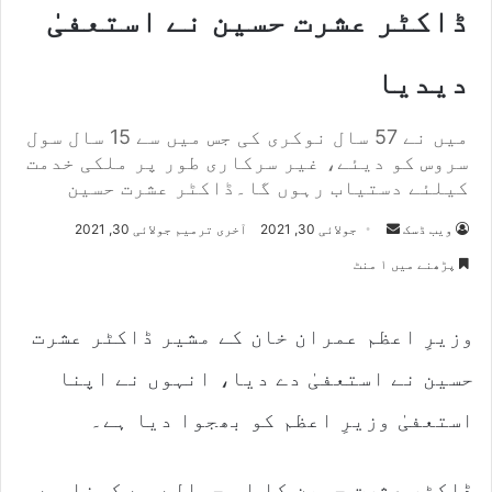
ڈاکٹر عشرت حسین نے استعفیٰ
دیدیا
میں نے 57 سال نوکری کی جس میں سے 15 سال سول
سروس کو دیئے، غیر سرکاری طور پر ملکی خدمت
کیلئے دستیاب رہوں گا۔ڈاکٹر عشرت حسین
Send
ویب ڈسک
جولائی 30, 2021
آخری ترمیم جولائی 30, 2021
an
پڑھنے میں ۱ منٹ
email
وزیرِ اعظم عمران خان کے مشیر ڈاکٹر عشرت
حسین نے استعفیٰ دے دیا، انہوں نے اپنا
استعفیٰ وزیرِ اعظم کو بھجوا دیا ہے۔
ڈاکٹر عشرت حسین کا اس حوالے سے کہنا ہے