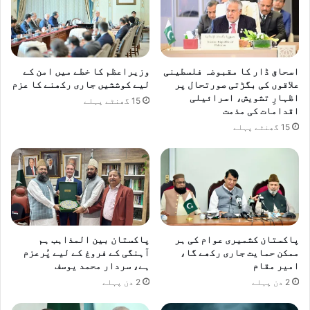
اسحاق ڈار کا مقبوضہ فلسطینی
وزیراعظم کا خطے میں امن کے
علاقوں کی بگڑتی صورتحال پر
لیے کوششیں جاری رکھنے کا عزم
اظہارِ تشویش، اسرائیلی
15 گھنٹے پہلے
اقدامات کی مذمت
15 گھنٹے پہلے
پاکستان کشمیری عوام کی ہر
پاکستان بین المذاہب ہم
ممکن حمایت جاری رکھے گا،
آہنگی کے فروغ کے لیے پُرعزم
امیر مقام
ہے، سردار محمد یوسف
2 دن پہلے
2 دن پہلے