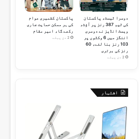
دوسرا ٹیسٹ، پاکستان
پاکستان کشمیری عوام
کی ٹیم 387 رنز پر آؤٹ،
کی ہر ممکن حمایت جاری
ویسٹ انڈیز نے دوسری
رکھے گا، امیر مقام
اننگز میں 6 وکٹوں پر
2 دن پہلے
103 رنز بنا لئے، 60
رنز کی برتری
2 دن پہلے
اشتہار