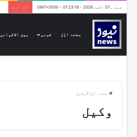
جمعہ, 07 اگست 2026 - GMT+0500 - 07:23:18
تازہ ترین
صفحۂ اوّل
قومی
بین الاقوامی
صفحۂ اوّل
/
وکیل
وکیل