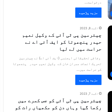
درخواست…
مزید پڑھیے
اگست 8, 2023
چیئرمین پی ٹی آئی کے وکیل نعیم
حیدر پنچھوتا کو ایف آئی اے نے
حراست میں لے لیا
وفاقی تحقیقاتی ایجنسی (ایف آئی اے) نے چیئرمین
تحریک انصاف عمران خان کے وکیل نعیم حیدر پنجھوتا
کو حراست میں…
مزید پڑھیے
اگست 7, 2023
چیئرمین پی ٹی آئی کو جس کمرے میں
رکھا گیا وہاں دن کو مکھیاں رات کو