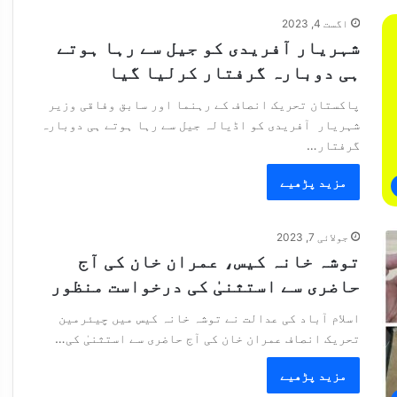
اگست 4, 2023
شہریار آفریدی کو جیل سے رہا ہوتے
ہی دوبارہ گرفتار کرلیا گیا
پاکستان تحریک انصاف کے رہنما اور سابق وفاقی وزیر
شہریار آفریدی کو اڈیالہ جیل سے رہا ہوتے ہی دوبارہ
گرفتار…
مزید پڑھیے
جولائی 7, 2023
توشہ خانہ کیس، عمران خان کی آج
حاضری سے استثنیٰ کی درخواست منظور
اسلام آباد کی عدالت نے توشہ خانہ کیس میں چیئرمین
تحریک انصاف عمران خان کی آج حاضری سے استثنیٰ کی…
مزید پڑھیے