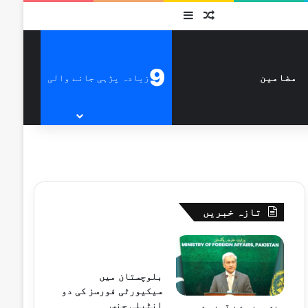
متفرق
Sidebar
9
زیادہ پڑہی جانے والی
مضامین
تازہ خبریں
بلوچستان میں
سیکیورٹی فورسز کی دو
انٹیلی جنس