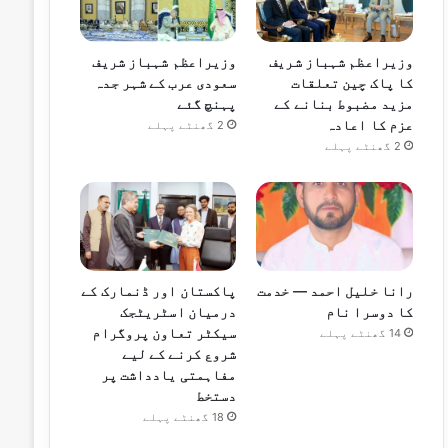
وزیراعظم شہباز شریف
وزیراعظم شہباز شریف
کا پاک چین تعلقات
سعودی عرب کے شہر جدہ
مزید مضبوط بنانے کے
پہنچ گئے
عزم کا اعادہ
2 گھنٹے پہلے
2 گھنٹے پہلے
رانا خلیل احمد — خدمت
پاکستان اور ڈنمارک کے
کا دوسرا نام
درمیان اسٹریٹجک
سیکٹر تعاون پروگرام
14 گھنٹے پہلے
شروع کرنے کے لیے
مفاہمتی یادداشت پر
دستخط
18 گھنٹے پہلے