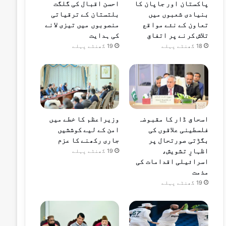
پاکستان اور جاپان کا
احسن اقبال کی گلگت
بنیادی شعبوں میں
بلتستان کے ترقیاتی
تعاون کے نئے مواقع
منصوبوں میں تیزی لانے
تلاش کرنے پر اتفاق
کی ہدایت
18 گھنٹے پہلے
19 گھنٹے پہلے
اسحاق ڈار کا مقبوضہ
وزیراعظم کا خطے میں
فلسطینی علاقوں کی
امن کے لیے کوششیں
بگڑتی صورتحال پر
جاری رکھنے کا عزم
اظہارِ تشویش،
19 گھنٹے پہلے
اسرائیلی اقدامات کی
مذمت
19 گھنٹے پہلے