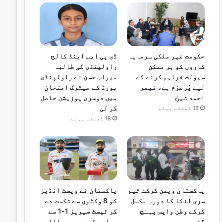
حکومت غیر ملکی سرمایہ
ڈی پی ایس اینڈ کالج
کاروں کو ہر ممکن
راولپنڈی کی طالبہ
سہولت فراہم کرنے کے
میراب حسن نے راولپنڈی
لیے پُرعزم ہے، قیصر
بورڈ کے میٹرک امتحان
احمد شیخ
میں دوسری پوزیشن حاصل
کر لی
18 گھنٹے پہلے
18 گھنٹے پہلے
پاکستان ویمن کرکٹ ٹیم
پاکستان نے ویسٹ انڈیز
سری لنکا کا دورہ مکمل
کو 8 وکٹوں سے شکست دے
کرکے وطن واپس پہنچ
کر ٹیسٹ سیریز 1-1 سے
گئی
برابر کر دی، عبداللہ