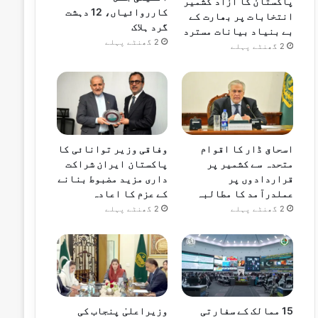
پاکستان کا آزاد کشمیر
کارروائیاں، 12 دہشت
انتخابات پر بھارت کے
گرد ہلاک
بے بنیاد بیانات مسترد
2 گھنٹے پہلے
2 گھنٹے پہلے
اسحاق ڈار کا اقوام
وفاقی وزیر توانائی کا
متحدہ سے کشمیر پر
پاکستان ایران شراکت
قراردادوں پر
داری مزید مضبوط بنانے
عملدرآمد کا مطالبہ
کے عزم کا اعادہ
2 گھنٹے پہلے
2 گھنٹے پہلے
15 ممالک کے سفارتی
وزیراعلیٰ پنجاب کی