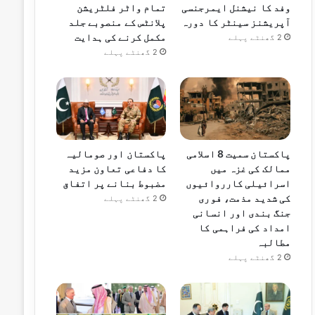
وفد کا نیشنل ایمرجنسی
تمام واٹر فلٹریشن
آپریشنز سینٹر کا دورہ
پلانٹس کے منصوبے جلد
مکمل کرنے کی ہدایت
2 گھنٹے پہلے
2 گھنٹے پہلے
پاکستان سمیت 8 اسلامی
پاکستان اور صومالیہ
ممالک کی غزہ میں
کا دفاعی تعاون مزید
اسرائیلی کارروائیوں
مضبوط بنانے پر اتفاق
کی شدید مذمت، فوری
2 گھنٹے پہلے
جنگ بندی اور انسانی
امداد کی فراہمی کا
مطالبہ
2 گھنٹے پہلے