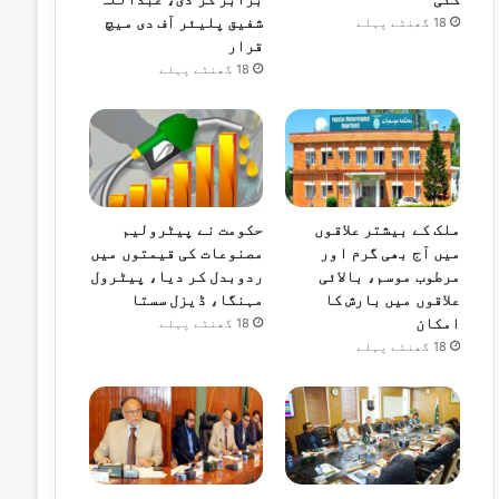
شفیق پلیئر آف دی میچ
18 گھنٹے پہلے
قرار
18 گھنٹے پہلے
ملک کے بیشتر علاقوں
حکومت نے پیٹرولیم
میں آج بھی گرم اور
مصنوعات کی قیمتوں میں
مرطوب موسم، بالائی
ردوبدل کر دیا، پیٹرول
علاقوں میں بارش کا
مہنگا، ڈیزل سستا
امکان
18 گھنٹے پہلے
18 گھنٹے پہلے