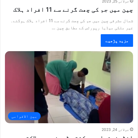
جولائی 25, 2023
چین میں جم کی چھت گرنے سے 11 افراد ہلاک
شمال مشرقی چین میں جم کی چھت گرنے سے 11 افراد ہلاک ہوگئے۔
غیر ملکی میڈیا رپورٹس کے مطابق چین …
مزید پڑھیے
بین الاقوامی
جولائی 24, 2023