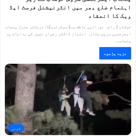
اہتمام ضلع بھر میں انٹرنیشنل فرسٹ ایڈ
ویک کا انعقاد
خوشاب ( راجہ نورالہی عاطف سے) سیکرٹری/ڈائریکٹر جنرل پنجاب
ایمرجنسی سروس ستارہ امتیاز ڈاکٹر رضوان نصیر کی ہدایات پر
پنجاب…
مزید پڑھیے
قومی