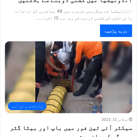
انڈونیشیا میں کشتی ڈوبنے سے ہلاکتیں
انڈونیشیا کے سولاویسی جزیرے میں 48 مسافروں کو لے جانے
والی لکڑی کی کشتی ڈوبنے کی وجہ سے 15 افراد…
مزید پڑھیے
حادثات و جرائم
جولائی 12, 2023
سیکٹر آئی ٹین فور میں باپ اور بیٹا گٹر
میں گر کر جان بحق