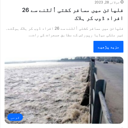
جولائی 28, 2023
فلپائن میں مسافر کشتی اُلٹنے سے 26
افراد ڈوب کر ہلاک
فلپائن میں مسافر کشتی اُلٹنے سے 26 افراد ڈوب کر ہلاک ہوگئے۔
غیر ملکی میڈیا رپورٹس کے مطابق جمعرات کی رات…
مزید پڑھیے
قومی