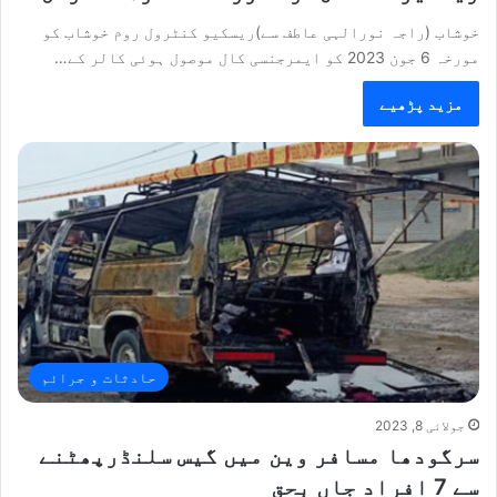
خوشاب (راجہ نورالہی عاطف سے)ریسکیو کنٹرول روم خوشاب کو
مورخہ 6 جون 2023 کو ایمرجنسی کال موصول ہوئی کالر کے…
مزید پڑھیے
حادثات و جرائم
جولائی 8, 2023
سرگودھا مسافر وین میں گیس سلنڈرپھٹنے
سے 7 افراد جاں بحق