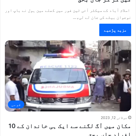
اسلام آباد کے سیکٹر آئی ٹین فور میں کھلے مین ہول نے باپ اور
نوجوان بیٹے کی جان لے لی،…
مزید پڑھیے
قومی
جولائی 12, 2023
مکان میں آگ لگنے سے ایک ہی خاندان کے 10
افراد جاں بحق