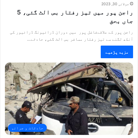
جولائی 30, 2023
راجن پور میں تیز رفتار بس الٹ گئی، 5
جاں بحق
راجن پور کے علاقےفاضل پور میں دوران ڈرائیونگ ڈرائیور کی
آنکھ لگنے سے تیز رفتار مسافر بس الٹ گئی، حادثے…
مزید پڑھیے
حادثات و جرائم