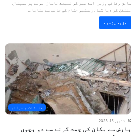
سابق وفاقی وزیر اسد عمر کو طبیعت ناساز ہونے پر ہسپتال
منتقل کر دیا گیا۔ریسکیو حکام کی جانب سے بتایا…
مزید پڑھیے
حادثات و جرائم
اکتوبر 15, 2023
بارش سے مکان کی چھت گرنے سے دو بچوں