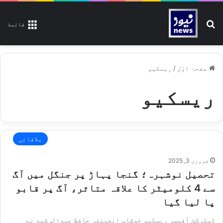
تلاش کیجیے
قائمة
صفحۂ اوّل
/
ریسکیو
ریسکیو
علاقائی
فروری 3, 2025
تحصیل نوشہرہ؛ گنجا پہاڑ پر جنگل میں آگ
سے 4 کلومیٹر کا علاقہ متاثر، آگ پر قابو
پا لیا گیا
ڈسٹرکٹ آفیسر ریسکیو خوشاب انجینئر حافظ عبدالرشید نے