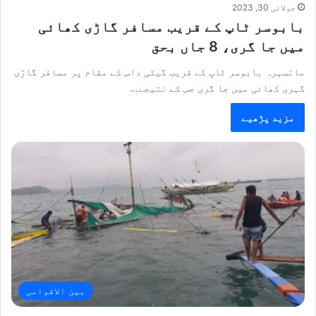
جولائی 30, 2023
بابوسر ٹاپ کے قریب مسافر گاڑی کھائی
میں جا گری، 8 جاں بحق
مانسہرہ بابوسر ٹاپ کے قریب گیٹی داس کے مقام پر مسافر گاڑی
گہری کھائی میں جا گری جس کے نتیجے…
مزید پڑھیے
بین الاقوامی