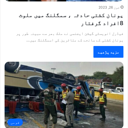
جون 26, 2023
یونان کشتی حادثہ ، سمگلنگ میں ملوث
8افراد گرفتار
فیڈرل انویسٹی گیشن ایجنسی نے ملک بھر سے مبینہ طور پر
یونان کشتی کے سانحے کے متاثرین کی اسمگلنگ میں…
مزید پڑھیے
قومی