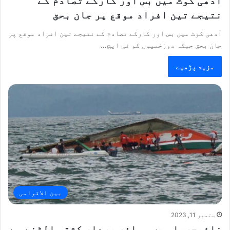
آدھی کوٹ میں بس اور کارکے تصادم کے
نتیجے تین افراد موقع پر جان بحق
آدھی کوٹ میں بس اور کارکے تصادم کے نتیجے تین افراد موقع پر
جان بحق جبکہ دوزخمیوں کو ٹی ایچ…
مزید پڑھیے
بین الاقوامی
ستمبر 11, 2023
نائیجریا میں مسافر بردار کشتی الٹنے سے