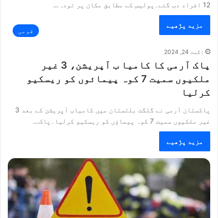
12 افراد دب گئے۔پولیس کے مطابق مکان پر تودہ…
مزید پڑھیے
قومی
اگست 24, 2024
پاک آرمی کا کامیا ب آپریشن، 3 غیر
ملکیوں سمیت 7 کوہ پیمائوں کو ریسکیو
کرلیا
پاکستان آرمی نے گلگت بلتستان میں کامیاب آپریشن کے بعد 3
غیر ملکیوں سمیت 7 کوہ پیماؤں کو ریسکیو کرلیا۔پاک…
مزید پڑھیے