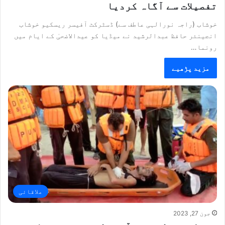
تفصیلات سے آگاہ کردیا
خوشاب (راجہ نورالہی عاطف سے) ڈسٹرکٹ آفیسر ریسکیو خوشاب
انجینئر حافظ عبدالرشید نے میڈیا کو عیدالاضحیٰ کے ایام میں
رونما…
مزید پڑھیے
علاقائی
جون 27, 2023