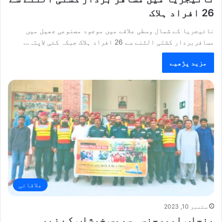
26 افراد ہلاک
نائیجریا کے شمال وسطی علاقے میں موجود مصنوعی جھیل میں
مسافربردار کشتی الٹنے سے 26 افراد ہلاک جبکہ کئی لاپتہ…
مزید پڑھیے
علاقائی
ستمبر 10, 2023
پنجاب ایمرجنسی سروس خوشاب کے زیر