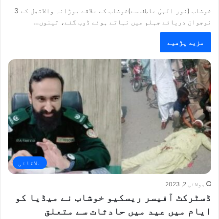
خوشاب (نور الہیٰ عاطف سے)خوشاب کے علاقے بوڑانہ والاتھل کے 3
نوجوان دریائے جہلم میں نہاتے ہوئے ڈوب گئے، تینوں…
مزید پڑھیے
علاقائی
جولائی 2, 2023
ڈسٹرکٹ آفیسر ریسکیو خوشاب نے میڈیا کو
ایام میں عید میں حادثات سے متعلق