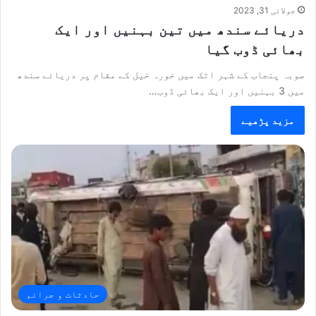
جولائی 31, 2023
دریائے سندھ میں تین بہنیں اور ایک
بھائی ڈوب گیا
صوبہ پنجاب کے شہر اٹک میں خورہ خیل کے مقام پر دریائے سندھ
میں 3 بہنیں اور ایک بھائی ڈوب…
مزید پڑھیے
حادثات و جرائم