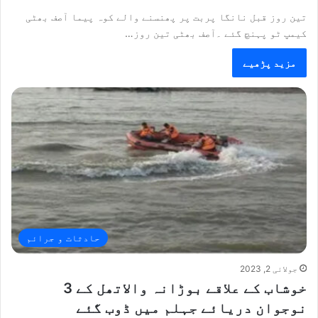
تین روز قبل نانگا پربت پر پھنسنے والے کوہ پیما آصف بھٹی
کیمپ ٹو پہنچ گئے ۔آصف بھٹی تین روز…
مزید پڑھیے
حادثات و جرائم
جولائی 2, 2023
خوشاب کے علاقے بوڑانہ والاتھل کے 3
نوجوان دریائے جہلم میں ڈوب گئے