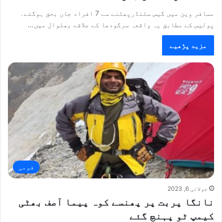
مسافر وین میں گیس سلنڈرپھٹنے سے 7 افراد جاں بحق ہوگئے۔
پولیس کے مطابق یہ واقعہ سرگودھا کے علاقے بھلوال میں…
مزید پڑھیے
قومی
جولائی 6, 2023
نانگا پربت پر پھنسے کوہ پیما آصف بھٹی
کیمپ ٹو پہنچ گئے