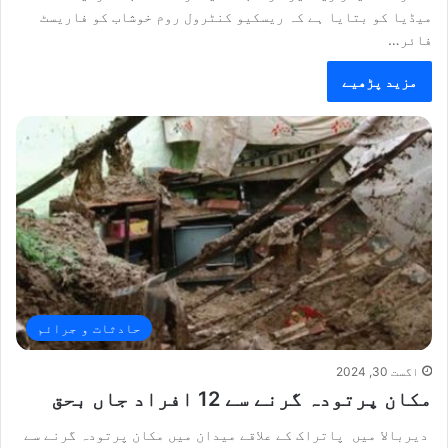
میڈیا کو بتایا ہے کہ ریسکیو کنٹرول روم خوشاب کو فاریسٹ
فائر…
مزید پڑھیے
حادثات و جرائم
اگست 30, 2024
مکان پرتودہ گرنے سے 12 افراد جاں بحق
دیربالا میں پاتراک کے علاقے میدان میں مکان پرتودہ گرنے سے