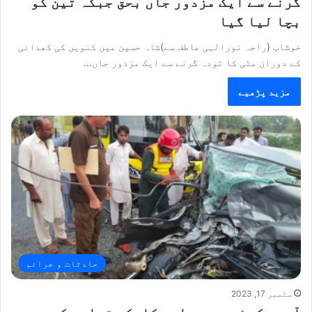
گرنے سے ایک مزدور جاں بحق جبکہ تین کو
بچا لیا گیا
خوشاب (راجہ نورالہی عاطف سے)شاہ حسین میں کنویں کی کھدائی
کے دوران مٹی کا تودہ گرنے سے ایک مزدور جاں…
مزید پڑھیے
حادثات و جرائم
ستمبر 17, 2023