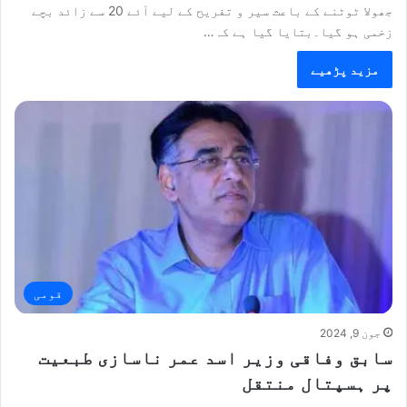
جھولا ٹوٹنے کے باعث سیر و تفریح کے لیے آئے 20 سے زائد بچے
زخمی ہو گیا۔بتایا گیا ہے کہ…
مزید پڑھیے
قومی
جون 9, 2024
سابق وفاقی وزیر اسد عمر ناسازی طبعیت
پر ہسپتال منتقل