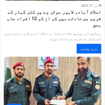
جون 17, 2023
اسلام آباد، لاہور موٹر وے پر کلر کہار کے
قریب بس حادثے میں کم از کم 12 افراد جاں
بحق
ریسکیو اور پولیس حکام نے کہا ہے اسلام آباد، لاہور موٹر وے پر
کلر کہار کے قریب بس حادثے میں…
مزید پڑھیے