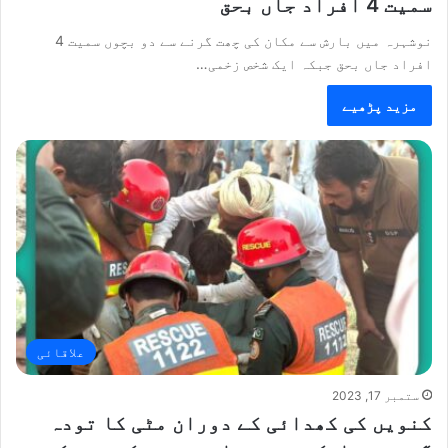
سمیت 4 افراد جاں بحق
نوشہرہ میں بارش سے مکان کی چھت گرنے سے دو بچوں سمیت 4
افراد جاں بحق جبکہ ایک شخص زخمی…
مزید پڑھیے
علاقائی
ستمبر 17, 2023
کنویں کی کھدائی کے دوران مٹی کا تودہ