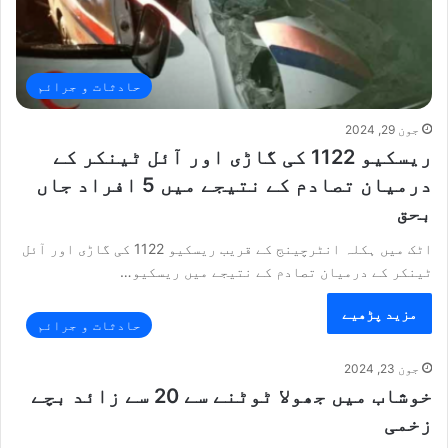
حادثات و جرائم
جون 29, 2024
ریسکیو 1122 کی گاڑی اور آئل ٹینکر کے
درمیان تصادم کے نتیجے میں 5 افراد جاں
بحق
اٹک میں ہکلہ انٹرچینج کے قریب ریسکیو 1122 کی گاڑی اور آئل
ٹینکر کے درمیان تصادم کے نتیجے میں ریسکیو…
مزید پڑھیے
حادثات و جرائم
جون 23, 2024
خوشاب میں جھولا ٹوٹنے سے 20 سے زائد بچے
زخمی