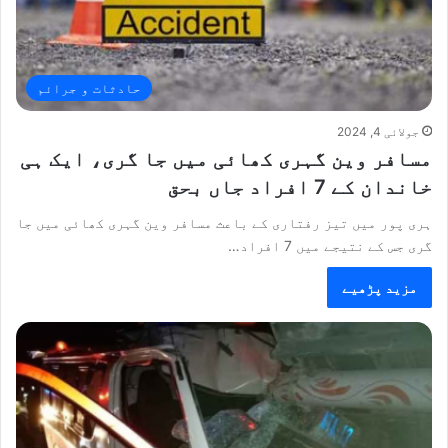
حادثات و جرائم
جولائی 4, 2024
مسافر وین گہری کھائی میں جا گری، ایک ہی
خاندان کے 7 افراد جاں بحق
ہری پور میں تیز رفتاری کے باعث مسافر وین گہری کھائی میں جا
گری جس کے نتیجے میں 7 افراد…
مزید پڑھیے