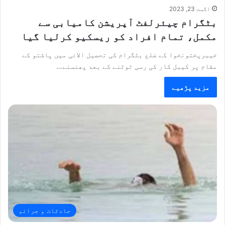
اگست 23, 2023
بٹگرام چیئرلفٹ آپریشن کامیابی سے
مکمل، تمام افراد کو ریسکیو کرلیا گیا
خیبرپختونخوا کے ضلع بٹگرام کی تحصیل الائی میں پاشتو کے
مقام پر کیبل کار کی رسی ٹوٹنے کے بعد پھنسنے…
مزید پڑھیے
حادثات و جرائم