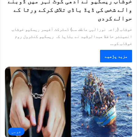
خوشاب ریسکیو نے آدھی کوٹ نہر میں ڈوبنے
والے شخص کی ڈیڈ باڈی تلاش کرکے ورثا کے
حوالے کردی
خوشاب (راجہ نورالہی عاطف سے) ڈسٹرکٹ آفیسر ریسکیو خوشاب
انجینئر حافظ عبدالرشید نے بتایا کہ ریسکیو کنٹرول روم
خوشاب کو…
مزید پڑھیے
قومی