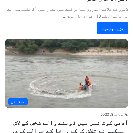
لاہور کے علاقے اندرون بھاٹی گیٹ میں مکان میں آگ لگنے سے ایک
ہی خاندان کے 10 افراد جاں بحق…
مزید پڑھیے
علاقائی
جولائی 8, 2023
آدھی کوٹ نہر میں ڈوبنے والے شخص کی لاش
ریسکیو نے تلاش کرکے ورثا کے حوالے کردی