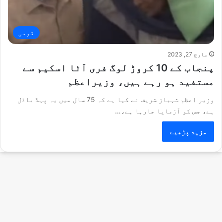
قومی
مارچ 27, 2023
پنجاب کے 10 کروڑ لوگ فری آٹا اسکیم سے
مستفید ہو رہے ہیں، وزیراعظم
وزیر اعظم شہباز شریف نے کہا ہے کہ 75 سال میں یہ پہلا ماڈل
ہے، جس کو آزمایا جارہا ہے،…
مزید پڑھیے