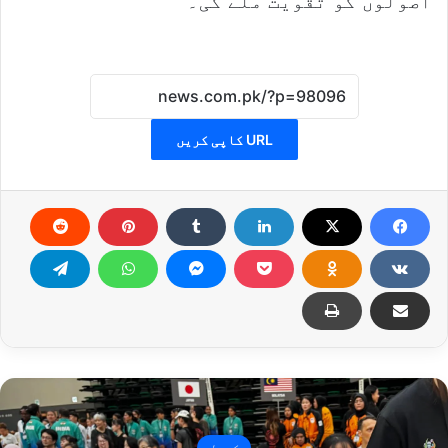
اصولوں کو تقویت ملے گی۔
URL کاپی کریں
کھیل