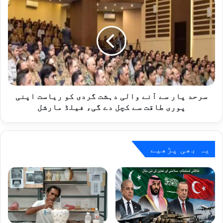
سرحد
تبادلہ
پار
خیال
سے
آنے
والی
دہشت
گردی
کو
ریاست
اپنی
سرحد پار سے آنے والی دہشت گردی کو ریاست اپنی
پوری
پوری طاقت سے کچل دے گی، فیلڈ مارشل
طاقت
سے
کچل
دے
یہ بھی پڑھیے
گی،
فیلڈ
مارشل