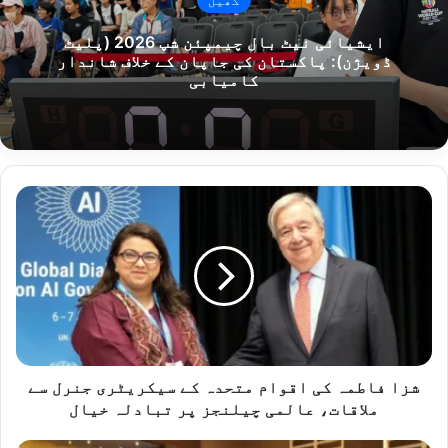
ایشیائی نیٹ بال چیمپئن شپ 2026 (پلیٹ
ڈویژن): پاکستان کی جاپان کے خلاف شاندار
کامیابی
شزا
فاطمہ
کی
اقوام
متحدہ
کے
سیکریٹری
جنرل
سے
ملاقات،
شزا فاطمہ کی اقوام متحدہ کے سیکریٹری جنرل سے
عالمی
ملاقات، عالمی چیلنجز پر تبادلہ خیال
چیلنجز
پر