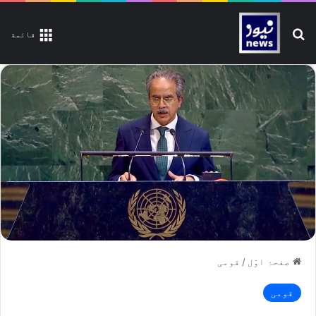
تلاش کیجیے
قائمة
صفحۂ اوّل
/
قومی
قومی