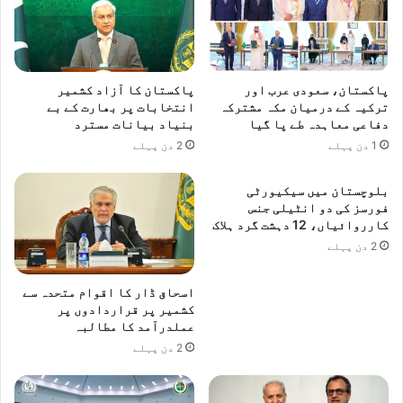
پاکستان، سعودی عرب اور
پاکستان کا آزاد کشمیر
ترکیہ کے درمیان مکہ مشترکہ
انتخابات پر بھارت کے بے
دفاعی معاہدہ طے پا گیا
بنیاد بیانات مسترد
1 دن پہلے
2 دن پہلے
بلوچستان میں سیکیورٹی
فورسز کی دو انٹیلی جنس
کارروائیاں، 12 دہشت گرد ہلاک
2 دن پہلے
اسحاق ڈار کا اقوام متحدہ سے
کشمیر پر قراردادوں پر
عملدرآمد کا مطالبہ
2 دن پہلے