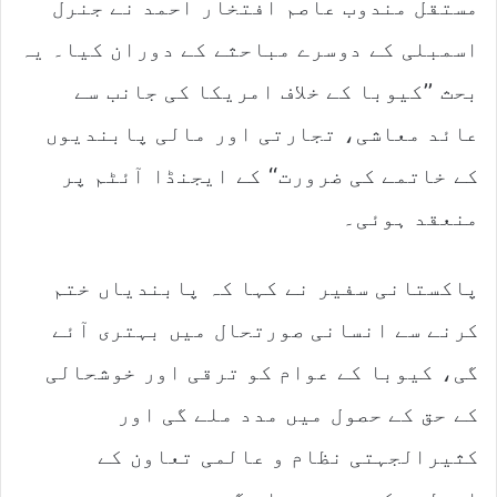
مستقل مندوب عاصم افتخار احمد نے جنرل
اسمبلی کے دوسرے مباحثے کے دوران کیا۔ یہ
بحث ’’کیوبا کے خلاف امریکا کی جانب سے
عائد معاشی، تجارتی اور مالی پابندیوں
کے خاتمے کی ضرورت‘‘ کے ایجنڈا آئٹم پر
منعقد ہوئی۔
پاکستانی سفیر نے کہا کہ پابندیاں ختم
کرنے سے انسانی صورتحال میں بہتری آئے
گی، کیوبا کے عوام کو ترقی اور خوشحالی
کے حق کے حصول میں مدد ملے گی اور
کثیرالجہتی نظام و عالمی تعاون کے