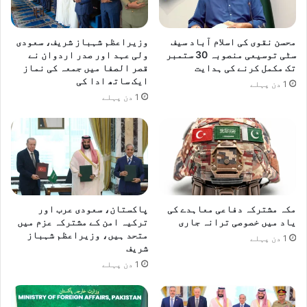
محسن نقوی کی اسلام آباد سیف
وزیراعظم شہباز شریف، سعودی
سٹی توسیعی منصوبہ 30 ستمبر
ولی عہد اور صدر اردوان نے
تک مکمل کرنے کی ہدایت
قصر الصفا میں جمعہ کی نماز
ایک ساتھ ادا کی
1 دن پہلے
1 دن پہلے
مکہ مشترکہ دفاعی معاہدے کی
پاکستان، سعودی عرب اور
یاد میں خصوصی ترانہ جاری
ترکیہ امن کے مشترکہ عزم میں
متحد ہیں، وزیراعظم شہباز
1 دن پہلے
شریف
1 دن پہلے