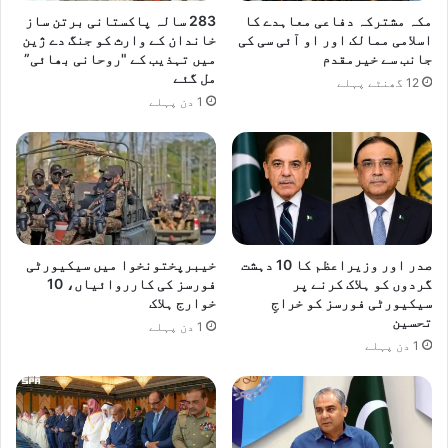
مکہ مشترکہ دفاعی معاہدے کا
283 سالہ پاکستانی برتن ساز
اسلامی ممالک اور او آئی سی کی
خاندان کے وارث کو جنگ دے ژین
جانب سے خیرمقدم
میں تہذیب کے "روحانی بھائی”
مل گئے
12 گھنٹے پہلے
1 دن پہلے
صدر اور وزیراعظم کا 10 دہشت
خیبرپختونخوا میں سیکیورٹی
گردوں کو ہلاک کرنے پر
فورسز کی کارروائیاں، 10
سیکیورٹی فورسز کو خراجِ
خوارج ہلاک
تحسین
1 دن پہلے
1 دن پہلے