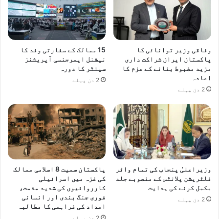
وفاقی وزیر توانائی کا
15 ممالک کے سفارتی وفد کا
پاکستان ایران شراکت داری
نیشنل ایمرجنسی آپریشنز
مزید مضبوط بنانے کے عزم کا
سینٹر کا دورہ
اعادہ
2 دن پہلے
2 دن پہلے
وزیراعلیٰ پنجاب کی تمام واٹر
پاکستان سمیت 8 اسلامی ممالک
فلٹریشن پلانٹس کے منصوبے جلد
کی غزہ میں اسرائیلی
مکمل کرنے کی ہدایت
کارروائیوں کی شدید مذمت،
فوری جنگ بندی اور انسانی
2 دن پہلے
امداد کی فراہمی کا مطالبہ
2 دن پہلے