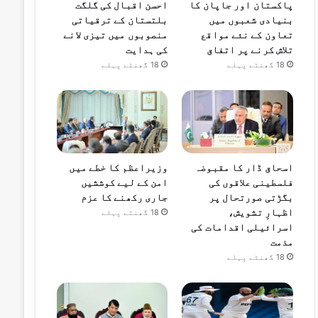
پاکستان اور جاپان کا
احسن اقبال کی گلگت
بنیادی شعبوں میں
بلتستان کے ترقیاتی
تعاون کے نئے مواقع
منصوبوں میں تیزی لانے
تلاش کرنے پر اتفاق
کی ہدایت
18 گھنٹے پہلے
18 گھنٹے پہلے
اسحاق ڈار کا مقبوضہ
وزیراعظم کا خطے میں
فلسطینی علاقوں کی
امن کے لیے کوششیں
بگڑتی صورتحال پر
جاری رکھنے کا عزم
اظہارِ تشویش،
18 گھنٹے پہلے
اسرائیلی اقدامات کی
مذمت
18 گھنٹے پہلے