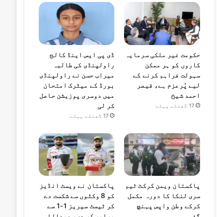
حکومت غیر ملکی سرمایہ
ڈی پی ایس اینڈ کالج
کاروں کو ہر ممکن
راولپنڈی کی طالبہ
سہولت فراہم کرنے کے
میراب حسن نے راولپنڈی
لیے پُرعزم ہے، قیصر
بورڈ کے میٹرک امتحان
احمد شیخ
میں دوسری پوزیشن حاصل
کر لی
17 گھنٹے پہلے
17 گھنٹے پہلے
پاکستان ویمن کرکٹ ٹیم
پاکستان نے ویسٹ انڈیز
سری لنکا کا دورہ مکمل
کو 8 وکٹوں سے شکست دے
کرکے وطن واپس پہنچ
کر ٹیسٹ سیریز 1-1 سے
گئی
برابر کر دی، عبداللہ