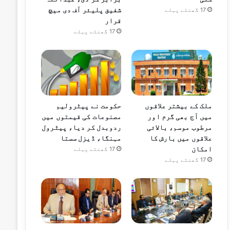
شفیق پلیئر آف دی میچ
17 گھنٹے پہلے
قرار
17 گھنٹے پہلے
ملک کے بیشتر علاقوں
حکومت نے پیٹرولیم
میں آج بھی گرم اور
مصنوعات کی قیمتوں میں
مرطوب موسم، بالائی
ردوبدل کر دیا، پیٹرول
علاقوں میں بارش کا
مہنگا، ڈیزل سستا
امکان
17 گھنٹے پہلے
17 گھنٹے پہلے