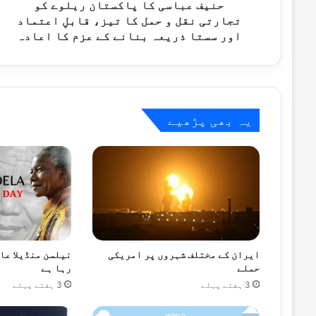
حمل
حنیف عباسی کا پاکستان ریلوے کو
1 گھنٹہ پہلے
کا
تجارتی نقل و حمل کا تیز، قابلِ اعتماد
تیز،
اور سستا ذریعہ بنانے کے عزم کا اعادہ
قابلِ
اعتماد
اور
1 گھنٹہ پہلے
سستا
15 ممالک کے سفارتی وفد کا نیشنل ایمرجنسی آپریشنز سینٹر کا دورہ
ذریعہ
یہ بھی پڑھیے
بنانے
کے
عزم
1 گھنٹہ پہلے
کا
وزیراعلیٰ پنجاب کی تمام واٹر فلٹریشن پل
اعادہ
1 گھنٹہ پہلے
ایران کے مختلف شہروں پر امریکی
نیلسن منڈیلا عا
حملے
رہا ہے
3 ہفتے پہلے
3 ہفتے پہلے