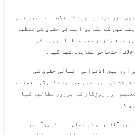
ں اور برسلز دورے کے خلاف دنیا بھر میں
شت صبح کے مطابق انسانی حقوق کی تنظیم
شہر ساؤ پاؤلو میں طالبان رجیم کی
خلاف احتجاجی مظاہرہ کیا گیا۔
 اور بین الاقوامی انسانی حقوق کی
 شرکت کی۔ ہاتھوں میں پلے کارڈز اٹھائے
علیم اور روزگار کا پرزور مطالبہ کیا
زی کی۔
 پر "طالبان کو تسلیم نہ کریں” اور