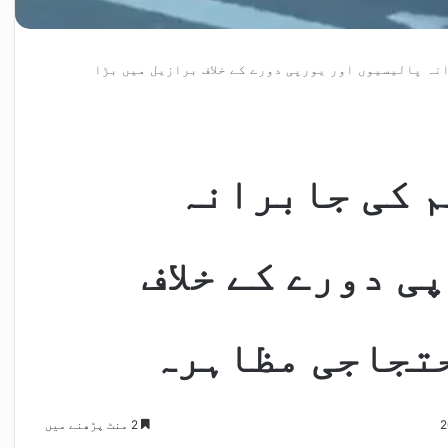
نہ پالیسیوں اور یورپی دورے کے خلاف برازیل میں بڑا
 کی جابرانہ
ی دورے کے خلاف
تجاجی مظاہرہ
2 منٹ پڑھنے میں