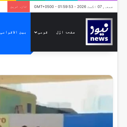
جمعہ, 07 اگست 2026 - GMT+0500 - 01:59:53
تازہ ترین
صفحۂ اوّل
قومی
بین الاقوامی