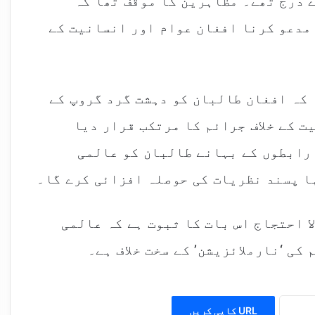
 درج تھے۔ مظاہرین کا موقف تھا کہ
مدعو کرنا افغان عوام اور انسانیت کے
کہ افغان طالبان کو دہشت گرد گروپ کے
ت کے خلاف جرائم کا مرتکب قرار دیا
رابطوں کے بہانے طالبان کو عالمی
ا پسند نظریات کی حوصلہ افزائی کرے گا۔
ا احتجاج اس بات کا ثبوت ہے کہ عالمی
کی ‘نارملائزیشن’ کے سخت خلاف ہے۔
URL کاپی کریں