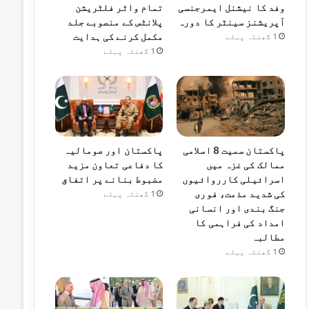
وفد کا نیشنل ایمرجنسی
تمام واٹر فلٹریشن
آپریشنز سینٹر کا دورہ
پلانٹس کے منصوبے جلد
مکمل کرنے کی ہدایت
1 گھنٹہ پہلے
1 گھنٹہ پہلے
پاکستان سمیت 8 اسلامی
پاکستان اور صومالیہ
ممالک کی غزہ میں
کا دفاعی تعاون مزید
اسرائیلی کارروائیوں
مضبوط بنانے پر اتفاق
کی شدید مذمت، فوری
1 گھنٹہ پہلے
جنگ بندی اور انسانی
امداد کی فراہمی کا
مطالبہ
1 گھنٹہ پہلے