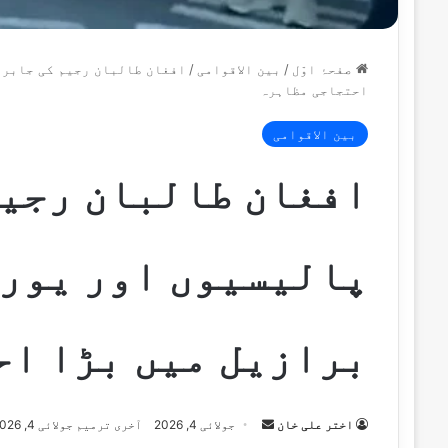
صفحۂ اوّل
/
بین الاقوامی
/
افغان طالبان رجیم کی جابرا
احتجاجی مظاہرہ
بین الاقوامی
افغان طالبان رجیم
پالیسیوں اور یورپ
برازیل میں بڑا اح
Send
اختر علی خان
جولائی 4, 2026
آخری ترمیم جولائی 4, 2026
an