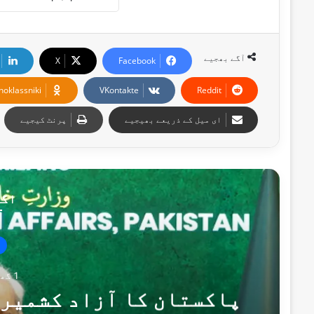
آگے بھجیے
X
Facebook
noklassniki
VKontakte
Reddit
ای میل کے ذریعے بھیجیے
پرنٹ کیجیے
اگل
1 گھنٹہ پہلے
پاکستان کا آزاد کشمیر 