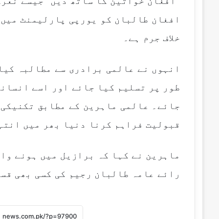
"افغان خواتین کا ساتھ دیں” جیسے نعرے
افغان طالبان کو یورپی پارلیمنٹ میں 
خلاف جرم ہے۔
انہوں نے عالمی برادری سے مطالبہ کیا 
طور پر تسلیم کیا جائے اور اسے انسانی
جائے۔ عالمی ماہرین کے مطابق تکنیکی 
قبولیت فراہم کرنا دنیا بھر میں انتہ
ماہرین نے کہا کہ برازیل میں ہونے وال
رائے عامہ طالبان رجیم کی کسی بھی قسم 