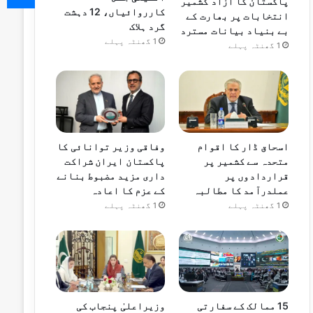
پاکستان کا آزاد کشمیر
کارروائیاں، 12 دہشت
انتخابات پر بھارت کے
گرد ہلاک
بے بنیاد بیانات مسترد
1 گھنٹہ پہلے
1 گھنٹہ پہلے
اسحاق ڈار کا اقوام
وفاقی وزیر توانائی کا
متحدہ سے کشمیر پر
پاکستان ایران شراکت
قراردادوں پر
داری مزید مضبوط بنانے
عملدرآمد کا مطالبہ
کے عزم کا اعادہ
1 گھنٹہ پہلے
1 گھنٹہ پہلے
15 ممالک کے سفارتی
وزیراعلیٰ پنجاب کی