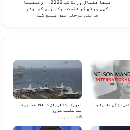
شکست
فیفا فٹبال ورلڈ کپ 2026، ارجنٹینا
دیکر
کیپ ورڈی کو شکست دیکر پری کوارٹر
وفاقی وزیر توانائی کا پاکستان ایران شراکت داری مزید مضبوط بنانے کے عزم کا اعادہ
پری
فائنل مرحلہ میں پہنچ گیا
کوارٹر
فائنل
مرحلہ
میں
پہنچ
گیا
انٹس کے منصوبے جلد مکمل کرنے کی ہدایت
لمی دن آج منایا جا
امریکہ کا ایران کے خلاف حملوں کا
پاکستان سمیت 8 اسلامی ممالک کی غزہ میں اسرائیلی کارروائیوں کی شدید مذمت، فوری جنگ بندی اور انسانی امداد کی فراہمی کا مطالبہ
نیا سلسلہ شروع
4 ہفتے پہلے