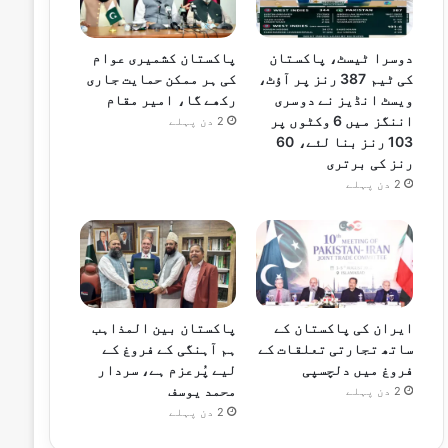
دوسرا ٹیسٹ، پاکستان
پاکستان کشمیری عوام
کی ٹیم 387 رنز پر آؤٹ،
کی ہر ممکن حمایت جاری
ویسٹ انڈیز نے دوسری
رکھے گا، امیر مقام
اننگز میں 6 وکٹوں پر
2 دن پہلے
103 رنز بنا لئے، 60
رنز کی برتری
2 دن پہلے
ایران کی پاکستان کے
پاکستان بین المذاہب
ساتھ تجارتی تعلقات کے
ہم آہنگی کے فروغ کے
فروغ میں دلچسپی
لیے پُرعزم ہے، سردار
محمد یوسف
2 دن پہلے
2 دن پہلے