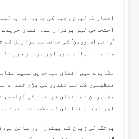
email
افغان طالبان رجیم کی جابرانہ پالیسیو
احتجاجی لہر برقرار ہے۔افغان جریدے ہ
‘وائس آف وومن’ کی جانب سے برازیل کے 
ظالمانہ پالیسیوں اور برسلز دورے کے 
مظاہرے میں افغان مہاجرین سمیت مقامی
تنظیموں کے نمائندوں کی بڑی تعداد نے
مظاہرین نے افغان خواتین کی آزادی، ت
اور افغان طالبان کے خلاف سخت نعرے با
پرتگالی زبان کے بینرز اور سائن بورڈز