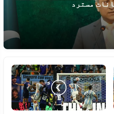
انات مسترد
ت کے بے بنیاد بیانات مسترد
روائیاں، 12 دہشت گرد ہلاک
فیفا
فٹبال
ورلڈ
کپ
2026،
ارجنٹینا
راردادوں پر عملدرآمد کا مطالبہ
کیپ
ورڈی
کو