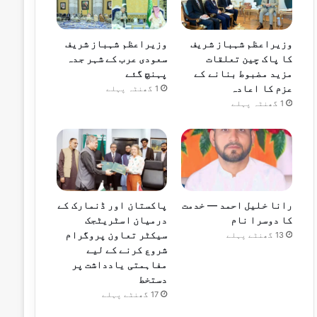
وزیراعظم شہباز شریف
وزیراعظم شہباز شریف
کا پاک چین تعلقات
سعودی عرب کے شہر جدہ
مزید مضبوط بنانے کے
پہنچ گئے
عزم کا اعادہ
1 گھنٹہ پہلے
1 گھنٹہ پہلے
رانا خلیل احمد — خدمت
پاکستان اور ڈنمارک کے
کا دوسرا نام
درمیان اسٹریٹجک
سیکٹر تعاون پروگرام
13 گھنٹے پہلے
شروع کرنے کے لیے
مفاہمتی یادداشت پر
دستخط
17 گھنٹے پہلے