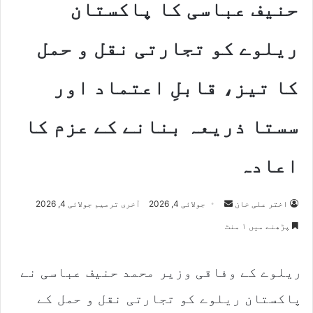
حنیف عباسی کا پاکستان
ریلوے کو تجارتی نقل و حمل
کا تیز، قابلِ اعتماد اور
سستا ذریعہ بنانے کے عزم کا
اعادہ
Send
اختر علی خان
جولائی 4, 2026
آخری ترمیم جولائی 4, 2026
an
پڑھنے میں ۱ منٹ
email
ریلوے کے وفاقی وزیر محمد حنیف عباسی نے
پاکستان ریلوے کو تجارتی نقل و حمل کے