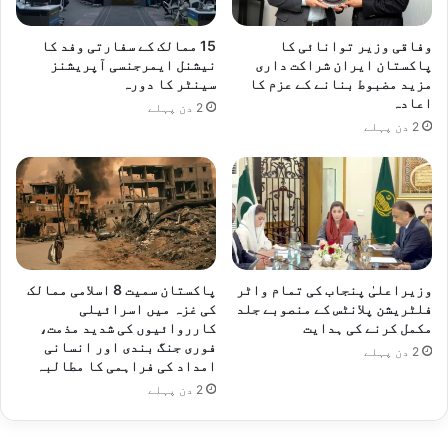
وفاقی وزیر توانائی کا
15 ممالک کے سفارتی وفد کا
پاکستان ایران شراکت داری
نیشنل ایمرجنسی آپریشنز
مزید مضبوط بنانے کے عزم کا
سینٹر کا دورہ
اعادہ
2 دن پہلے
2 دن پہلے
وزیراعلیٰ پنجاب کی تمام واٹر
پاکستان سمیت 8 اسلامی ممالک
فلٹریشن پلانٹس کے منصوبے جلد
کی غزہ میں اسرائیلی
مکمل کرنے کی ہدایت
کارروائیوں کی شدید مذمت،
فوری جنگ بندی اور انسانی
2 دن پہلے
امداد کی فراہمی کا مطالبہ
2 دن پہلے