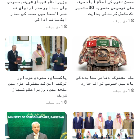
محسن نقوی کی اسلام آباد سیف
وزیراعظم شہباز شریف، سعودی
سٹی توسیعی منصوبہ 30 ستمبر
ولی عہد اور صدر اردوان نے
تک مکمل کرنے کی ہدایت
قصر الصفا میں جمعہ کی نماز
ایک ساتھ ادا کی
1 دن پہلے
1 دن پہلے
مکہ مشترکہ دفاعی معاہدے کی
پاکستان، سعودی عرب اور
یاد میں خصوصی ترانہ جاری
ترکیہ امن کے مشترکہ عزم میں
متحد ہیں، وزیراعظم شہباز
1 دن پہلے
شریف
1 دن پہلے