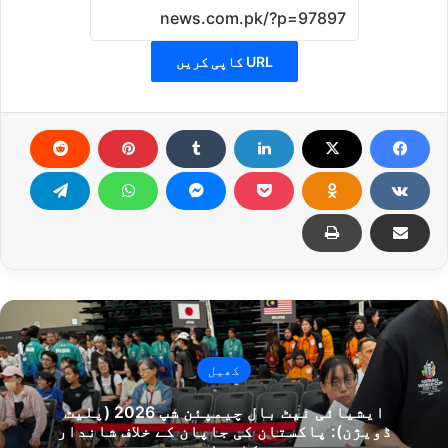
URL کاپی کریں
کھیل
ایشیائی نیٹ بال چیمپئن شپ 2026 (پلیٹ
ڈویژن): پاکستان کی جاپان کے خلاف شاندار