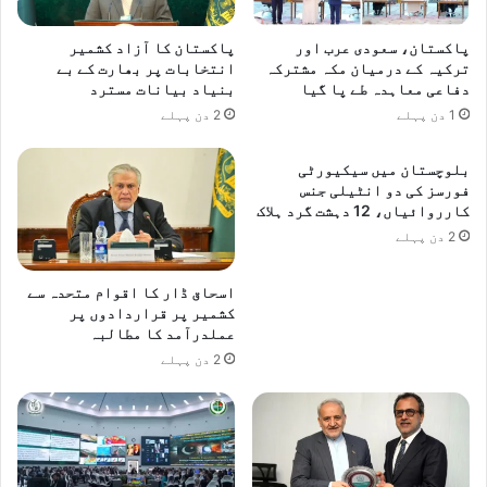
پاکستان، سعودی عرب اور
پاکستان کا آزاد کشمیر
ترکیہ کے درمیان مکہ مشترکہ
انتخابات پر بھارت کے بے
دفاعی معاہدہ طے پا گیا
بنیاد بیانات مسترد
1 دن پہلے
2 دن پہلے
بلوچستان میں سیکیورٹی
فورسز کی دو انٹیلی جنس
کارروائیاں، 12 دہشت گرد ہلاک
2 دن پہلے
اسحاق ڈار کا اقوام متحدہ سے
کشمیر پر قراردادوں پر
عملدرآمد کا مطالبہ
2 دن پہلے