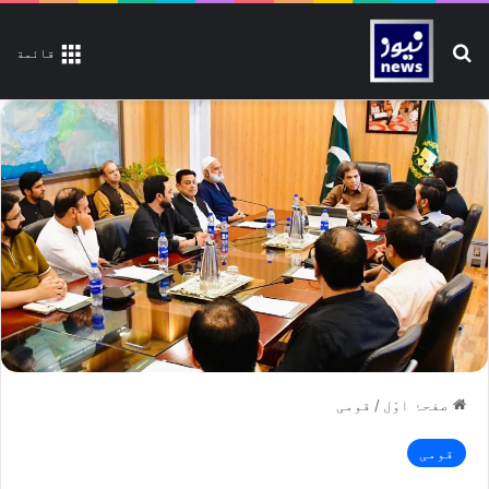
تلاش کیجیے
قائمة
صفحۂ اوّل
/
قومی
قومی