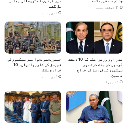
جانب سے خیرمقدم
میں تہذیب کے "روحانی بھائی”
مل گئے
11 گھنٹے پہلے
1 دن پہلے
صدر اور وزیراعظم کا 10 دہشت
خیبرپختونخوا میں سیکیورٹی
گردوں کو ہلاک کرنے پر
فورسز کی کارروائیاں، 10
سیکیورٹی فورسز کو خراجِ
خوارج ہلاک
تحسین
1 دن پہلے
1 دن پہلے