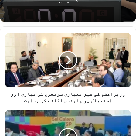
کامیابی
وزیراعظم
کی
غیر
معیاری
سرنجوں
کی
تیاری
اور
استعمال
پر
وزیراعظم کی غیر معیاری سرنجوں کی تیاری اور
پابندی
استعمال پر پابندی لگانے کی ہدایت
لگانے
کی
افغان
ہدایت
طالبان
رجیم
کی