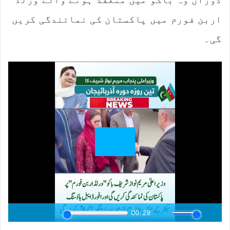
اربن فورم میں پاکستان کی نمائندگی کریں
گی۔