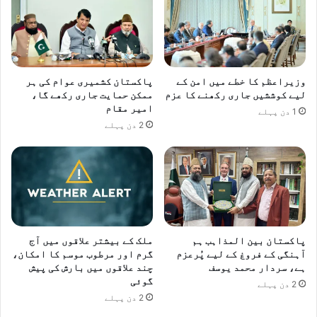
وزیراعظم کا خطے میں امن کے
پاکستان کشمیری عوام کی ہر
لیے کوششیں جاری رکھنے کا عزم
ممکن حمایت جاری رکھے گا،
امیر مقام
1 دن پہلے
2 دن پہلے
پاکستان بین المذاہب ہم
ملک کے بیشتر علاقوں میں آج
آہنگی کے فروغ کے لیے پُرعزم
گرم اور مرطوب موسم کا امکان،
ہے، سردار محمد یوسف
چند علاقوں میں بارش کی پیش
گوئی
2 دن پہلے
2 دن پہلے