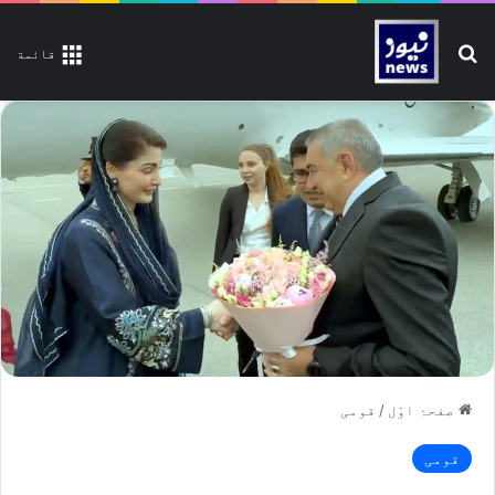
تلاش کیجیے
قائمة
صفحۂ اوّل
/
قومی
قومی