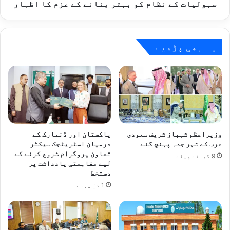
کے
سہولیات کے نظام کو بہتر بنانے کے عزم کا اظہار
نظام
کو
بہتر
بنانے
یہ بھی پڑھیے
کے
عزم
کا
اظہار
وزیراعظم شہباز شریف سعودی
پاکستان اور ڈنمارک کے
عرب کے شہر جدہ پہنچ گئے
درمیان اسٹریٹجک سیکٹر
تعاون پروگرام شروع کرنے کے
9 گھنٹے پہلے
لیے مفاہمتی یادداشت پر
دستخط
1 دن پہلے