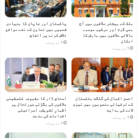
ملک کے بیشتر علاقوں میں آج
پاکستان اور جاپان کا بنیادی
بھی گرم اور مرطوب موسم،
شعبوں میں تعاون کے نئے مواقع
بالائی علاقوں میں بارش کا
تلاش کرنے پر اتفاق
امکان
1 دن پہلے
1 دن پہلے
احسن اقبال کی گلگت بلتستان
اسحاق ڈار کا مقبوضہ فلسطینی
کے ترقیاتی منصوبوں میں تیزی
علاقوں کی بگڑتی صورتحال پر
لانے کی ہدایت
اظہارِ تشویش، اسرائیلی
اقدامات کی مذمت
1 دن پہلے
1 دن پہلے