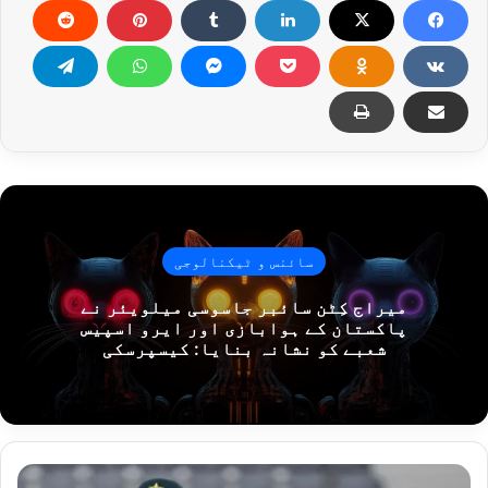
سائنس و ٹیکنالوجی
میراج کِٹن سائبر جاسوسی میلویئر نے
پاکستان کے ہوابازی اور ایرو اسپیس
شعبے کو نشانہ بنایا: کیسپرسکی
سہلٹ