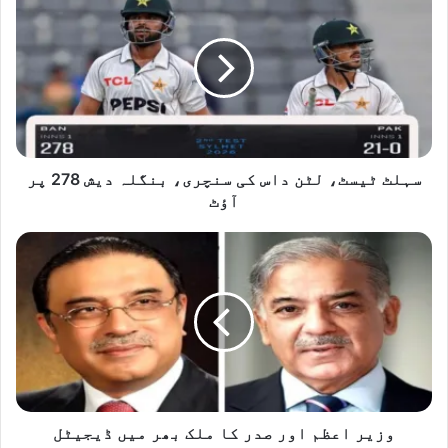
ٹیسٹ،
لٹن
داس
کی
سنچری،
بنگلہ
دیش
278
پر
سہلٹ ٹیسٹ، لٹن داس کی سنچری، بنگلہ دیش 278 پر
آؤٹ
آؤٹ
وزیر
اعظم
اور
صدر
کا
ملک
بھر
میں
ڈیجیٹل
سہولیات
وزیر اعظم اور صدر کا ملک بھر میں ڈیجیٹل