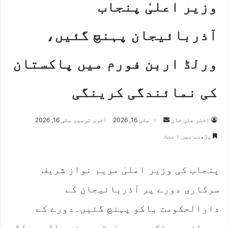
وزیر اعلیٰ پنجاب
آذربائیجان پہنچ گئیں،
ورلڈ اربن فورم میں پاکستان
کی نمائندگی کرینگی
Send
اختر علی خان
مئی 16, 2026
آخری ترمیم مئی 16, 2026
an
پڑھنے میں ۱ منٹ
email
پنجاب کی وزیر اعلیٰ مریم نواز شریف
سرکاری دورے پر آذربائیجان کے
دارالحکومت باکو پہنچ گئیں۔دورے کے
دوران وہ باکو میں منعقد ہونے والے ورلڈ