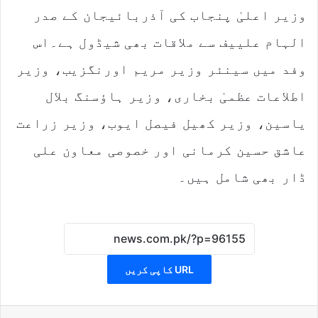
وزیر اعلیٰ پنجاب کی آذربائیجان کے صدر
الہام علییف سے ملاقات بھی شیڈول ہے۔اس
وفد میں سینئر وزیر مریم اورنگزیب، وزیر
اطلاعات عظمیٰ بخاری، وزیر ہاؤسنگ بلال
یاسین، وزیر کھیل فیصل ایوب، وزیر زراعت
عاشق حسین کرمانی اور خصوصی معاون علی
ڈار بھی شامل ہیں۔
URL کاپی کریں