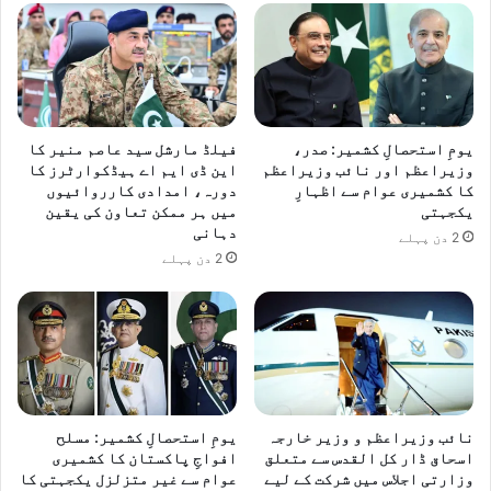
یومِ استحصالِ کشمیر: صدر،
فیلڈ مارشل سید عاصم منیر کا
وزیراعظم اور نائب وزیراعظم
این ڈی ایم اے ہیڈکوارٹرز کا
کا کشمیری عوام سے اظہارِ
دورہ، امدادی کارروائیوں
یکجہتی
میں ہر ممکن تعاون کی یقین
دہانی
2 دن پہلے
2 دن پہلے
نائب وزیراعظم و وزیر خارجہ
یومِ استحصالِ کشمیر: مسلح
اسحاق ڈار کل القدس سے متعلق
افواجِ پاکستان کا کشمیری
وزارتی اجلاس میں شرکت کے لیے
عوام سے غیر متزلزل یکجہتی کا