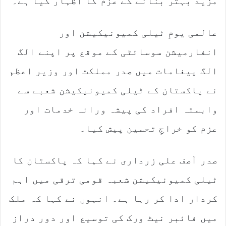
مزید بہتر بنانے کے عزم کا اظہار کیا ہے۔
عالمی یومِ ٹیلی کمیونیکیشن اور
انفارمیشن سوسائٹی کے موقع پر اپنے الگ
الگ پیغامات میں صدر مملکت اور وزیر اعظم
نے پاکستان کے ٹیلی کمیونیکیشن شعبے سے
وابستہ افراد کی پیشہ ورانہ خدمات اور
عزم کو خراجِ تحسین پیش کیا۔
صدر آصف علی زرداری نے کہا کہ پاکستان کا
ٹیلی کمیونیکیشن شعبہ قومی ترقی میں اہم
کردار ادا کر رہا ہے۔ انہوں نے کہا کہ ملک
میں فائبر نیٹ ورک کی توسیع اور دور دراز