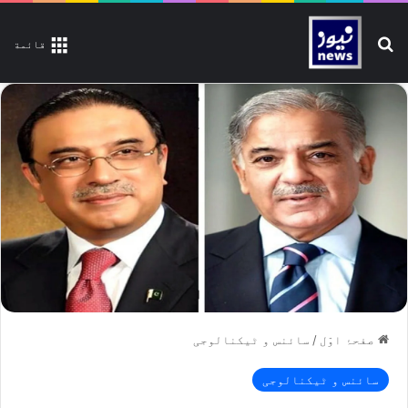
تلاش کیجیے
قائمة
صفحۂ اوّل
/
سائنس و ٹیکنالوجی
سائنس و ٹیکنالوجی