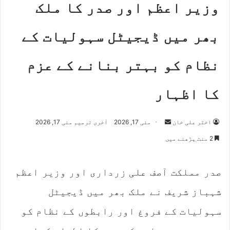
وزیر اعظم اور صدر کا ملک
بھر میں ڈیجیٹل سہولیات کے
نظام کو بہتر بنانے کے عزم
کا اظہار
Send
اختر علی خان
مئی 17, 2026
آخری ترمیم مئی 17, 2026
an
2 منٹ پڑھنے میں
email
صدر مملکت آصف علی زرداری اور وزیر اعظم
شہباز شریف نے ملک بھر میں ڈیجیٹل
سہولیات کے فروغ اور رابطوں کے نظام کو