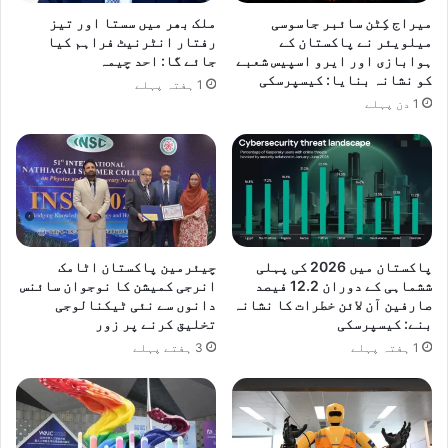
میراج کِٹن سائبر جاسوسی
ملک بھر میں سستا اور تیز
میلویئر نے پاکستان کے
رفتار انٹرنیٹ فراہم کیا
ہوابازی اور ایرو اسپیس شعبے
جائے گا: احد چیمہ
کو نشانہ بنایا: کیسپرسکی
1 ہفتہ پہلے
1 دن پہلے
پاکستان میں 2026 کی پہلی
چیئرمین پاکستان اٹامک
ششماہی کے دوران 12.2 فیصد
انرجی کمیشن کا نوجوان سائنس
صارفین آن لائن خطرات کا نشانہ
دانوں سے نئی ٹیکنالوجی
بنے: کیسپرسکی
تخلیق کرنے پر زور
1 ہفتہ پہلے
3 ہفتے پہلے