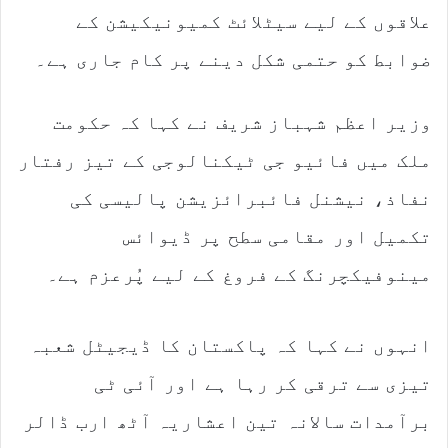
علاقوں کے لیے سیٹلائٹ کمیونیکیشن کے
ضوابط کو حتمی شکل دینے پر کام جاری ہے۔
وزیر اعظم شہباز شریف نے کہا کہ حکومت
ملک میں فائیو جی ٹیکنالوجی کے تیز رفتار
نفاذ، نیشنل فائبرائزیشن پالیسی کی
تکمیل اور مقامی سطح پر ڈیوائس
مینوفیکچرنگ کے فروغ کے لیے پُرعزم ہے۔
انہوں نے کہا کہ پاکستان کا ڈیجیٹل شعبہ
تیزی سے ترقی کر رہا ہے اور آئی ٹی
برآمدات سالانہ تین اعشاریہ آٹھ ارب ڈالر