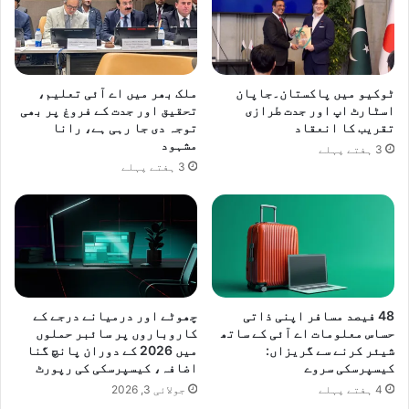
ٹوکیو میں پاکستان۔جاپان
ملک بھر میں اے آئی تعلیم،
اسٹارٹ اپ اور جدت طرازی
تحقیق اور جدت کے فروغ پر بھی
تقریب کا انعقاد
توجہ دی جا رہی ہے، رانا
مشہود
3 ہفتے پہلے
3 ہفتے پہلے
48 فیصد مسافر اپنی ذاتی
چھوٹے اور درمیانے درجے کے
حساس معلومات اے آئی کے ساتھ
کاروباروں پر سائبر حملوں
شیئر کرنے سے گریزاں:
میں 2026 کے دوران پانچ گنا
کیسپرسکی سروے
اضافہ، کیسپرسکی کی رپورٹ
4 ہفتے پہلے
جولائی 3, 2026