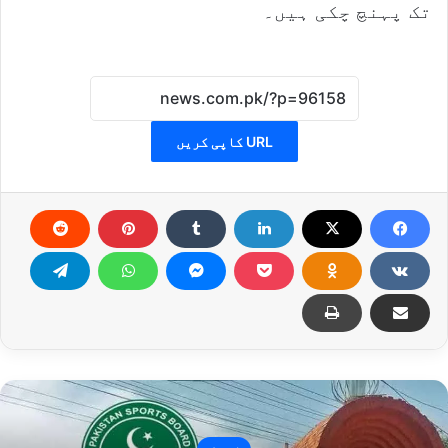
تک پہنچ چکی ہیں۔
URL کاپی کریں