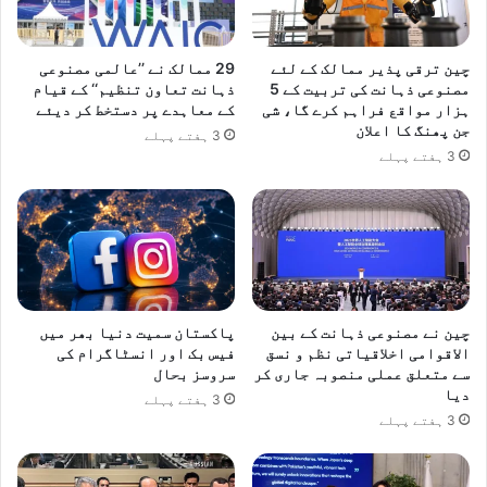
چین ترقی پذیر ممالک کے لئے
29 ممالک نے ’’عالمی مصنوعی
مصنوعی ذہانت کی تربیت کے 5
ذہانت تعاون تنظیم‘‘ کے قیام
ہزار مواقع فراہم کرے گا، شی
کے معاہدے پر دستخط کر دیئے
جن پھنگ کا اعلان
3 ہفتے پہلے
3 ہفتے پہلے
چین نے مصنوعی ذہانت کے بین
پاکستان سمیت دنیا بھر میں
الاقوامی اخلاقیاتی نظم و نسق
فیس بک اور انسٹاگرام کی
سے متعلق عملی منصوبہ جاری کر
سروسز بحال
دیا
3 ہفتے پہلے
3 ہفتے پہلے