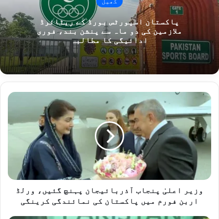
کھیل
پاکستان اسپورٹس بورڈ کے ریٹائرڈ
ملازمین کی دو ماہ سے پنشن بند، فوری
ادائیگی کا مطالبہ
وزیر
اعلیٰ
پنجاب
آذربائیجان
پہنچ
گئیں،
ورلڈ
اربن
فورم
میں
وزیر اعلیٰ پنجاب آذربائیجان پہنچ گئیں، ورلڈ
پاکستان
اربن فورم میں پاکستان کی نمائندگی کرینگی
کی