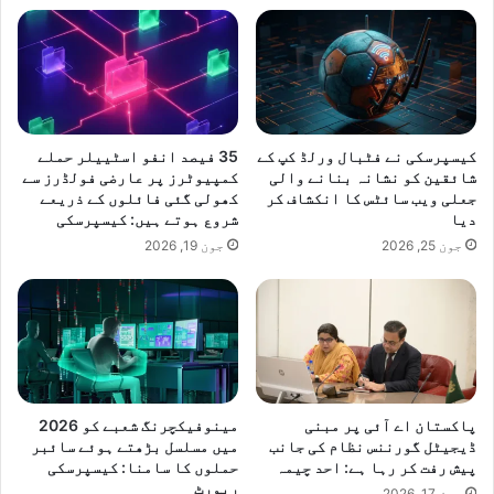
کیسپرسکی نے فٹبال ورلڈ کپ کے
35 فیصد انفو اسٹییلر حملے
شائقین کو نشانہ بنانے والی
کمپیوٹرز پر عارضی فولڈرز سے
جعلی ویب سائٹس کا انکشاف کر
کھولی گئی فائلوں کے ذریعے
دیا
شروع ہوتے ہیں: کیسپرسکی
جون 25, 2026
جون 19, 2026
پاکستان اے آئی پر مبنی
مینوفیکچرنگ شعبے کو 2026
ڈیجیٹل گورننس نظام کی جانب
میں مسلسل بڑھتے ہوئے سائبر
پیش رفت کر رہا ہے: احد چیمہ
حملوں کا سامنا: کیسپرسکی
رپورٹ
جون 17, 2026