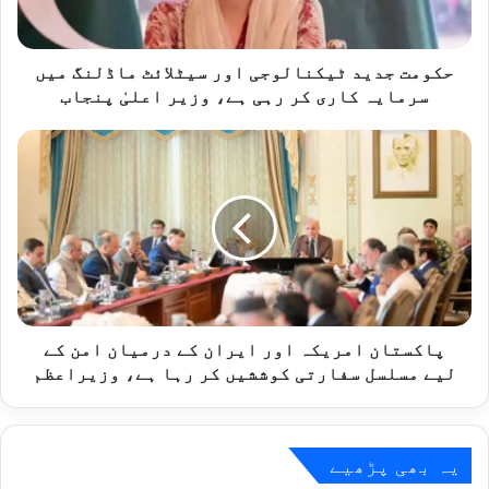
سرمایہ
کاری
کر
حکومت جدید ٹیکنالوجی اور سیٹلائٹ ماڈلنگ میں
رہی
سرمایہ کاری کر رہی ہے، وزیر اعلیٰ پنجاب
ہے،
وزیر
پاکستان
اعلیٰ
امریکہ
پنجاب
اور
ایران
کے
درمیان
امن
کے
لیے
مسلسل
پاکستان امریکہ اور ایران کے درمیان امن کے
سفارتی
لیے مسلسل سفارتی کوششیں کر رہا ہے، وزیراعظم
کوششیں
کر
رہا
ہے،
یہ بھی پڑھیے
وزیراعظم