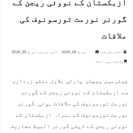
ازبکستان کے نووئی ریجن کے
گورنر نورمت تورسونوف کی
ملاقات
Send
اختر علی خان
اپریل 29, 2026
آخری ترمیم اپریل 29, 2026
an
پڑھنے میں ۱ منٹ
email
چیئرمین پیپلز پارٹی بلاول بھٹو زرداری
سے ازبکستان کے نووئی ریجن کے گورنر
نورمت تورسونوف کی ملاقات ہوئی۔گورنر
نورمت تورسونوف کے ہمراہ ازبکستان کے
نووئی ریجن کے ڈپٹی گورنر البیک غفاروف