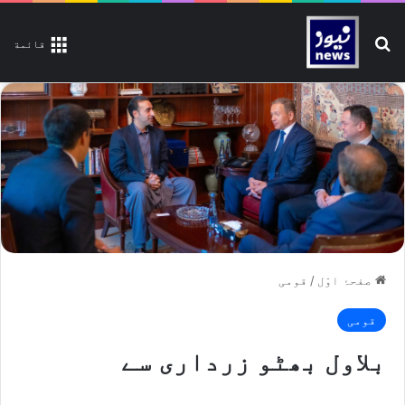
تلاش کیجیے
قائمة
صفحۂ اوّل
/
قومی
قومی
بلاول بھٹو زرداری سے