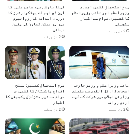
یومِ استحصالِ کشمیر: صدر،
فیلڈ مارشل سید عاصم منیر کا
وزیراعظم اور نائب وزیراعظم
این ڈی ایم اے ہیڈکوارٹرز کا
کا کشمیری عوام سے اظہارِ
دورہ، امدادی کارروائیوں
یکجہتی
میں ہر ممکن تعاون کی یقین
دہانی
2 دن پہلے
2 دن پہلے
نائب وزیراعظم و وزیر خارجہ
یومِ استحصالِ کشمیر: مسلح
اسحاق ڈار کل القدس سے متعلق
افواجِ پاکستان کا کشمیری
وزارتی اجلاس میں شرکت کے لیے
عوام سے غیر متزلزل یکجہتی کا
اردن روانہ
اظہار
2 دن پہلے
2 دن پہلے