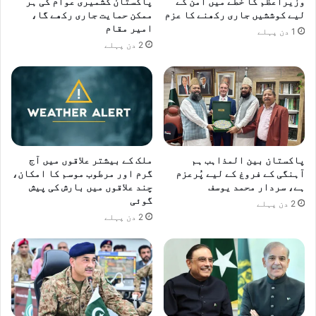
وزیراعظم کا خطے میں امن کے
پاکستان کشمیری عوام کی ہر
لیے کوششیں جاری رکھنے کا عزم
ممکن حمایت جاری رکھے گا،
امیر مقام
1 دن پہلے
2 دن پہلے
پاکستان بین المذاہب ہم
ملک کے بیشتر علاقوں میں آج
آہنگی کے فروغ کے لیے پُرعزم
گرم اور مرطوب موسم کا امکان،
ہے، سردار محمد یوسف
چند علاقوں میں بارش کی پیش
گوئی
2 دن پہلے
2 دن پہلے