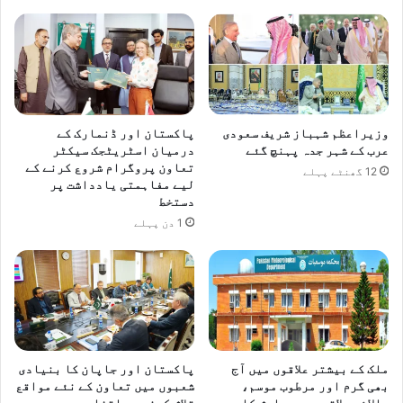
وزیراعظم شہباز شریف سعودی
پاکستان اور ڈنمارک کے
عرب کے شہر جدہ پہنچ گئے
درمیان اسٹریٹجک سیکٹر
تعاون پروگرام شروع کرنے کے
12 گھنٹے پہلے
لیے مفاہمتی یادداشت پر
دستخط
1 دن پہلے
ملک کے بیشتر علاقوں میں آج
پاکستان اور جاپان کا بنیادی
بھی گرم اور مرطوب موسم،
شعبوں میں تعاون کے نئے مواقع
بالائی علاقوں میں بارش کا
تلاش کرنے پر اتفاق