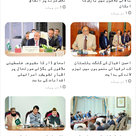
امکان
1 دن پہلے
1 دن پہلے
احسن اقبال کی گلگت بلتستان
اسحاق ڈار کا مقبوضہ فلسطینی
کے ترقیاتی منصوبوں میں تیزی
علاقوں کی بگڑتی صورتحال پر
لانے کی ہدایت
اظہارِ تشویش، اسرائیلی
اقدامات کی مذمت
1 دن پہلے
1 دن پہلے