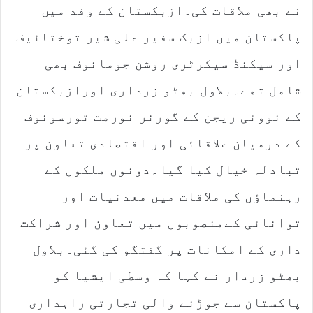
نے بھی ملاقات کی۔ازبکستان کے وفد میں
پاکستان میں ازبک سفیر علی شیر توختائیف
اور سیکنڈ سیکرٹری روشن جومانوف بھی
شامل تھے۔بلاول بھٹو زرداری اورازبکستان
کے نووئی ریجن کے گورنر نورمت تورسونوف
کے درمیان علاقائی اور اقتصادی تعاون پر
تبادلہ خیال کیا گیا۔دونوں ملکوں کے
رہنماؤں کی ملاقات میں معدنیات اور
توانائی کےمنصوبوں میں تعاون اور شراکت
داری کے امکانات پر گفتگو کی گئی۔بلاول
بھٹو زردار نے کہا کہ وسطی ایشیا کو
پاکستان سے جوڑنے والی تجارتی راہداری