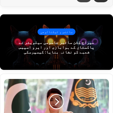
سائنس و ٹیکنالوجی
میراج کِٹن سائبر جاسوسی میلویئر نے
پاکستان کے ہوابازی اور ایرو اسپیس
شعبے کو نشانہ بنایا: کیسپرسکی
حکومت
جدید
ٹیکنالوجی
اور
سیٹلائٹ
ماڈلنگ
میں