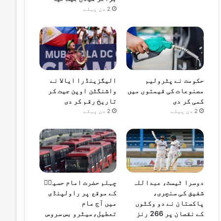
2 دن پہلے
حکومت نے پٹرولیم
الیگزینڈرا ایالا نے
مصنوعات کی قیمتوں میں
واشنگٹن اوپن جیت کر
کمی کر دی
تاریخ رقم کر دی
2 دن پہلے
2 دن پہلے
دوسرا ٹیسٹ، عبداللہ
چہلم حضرت امام حسینؓ
شفیق کی سنچری،
کے موقع پر راولپنڈی
پاکستان نے دو وکٹوں
میں آج عام
کے نقصان پر 266 رنز
تعطیل،میٹرو بس سروس