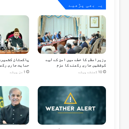
یہ بھی پڑھیے
10 گھنٹے پہلے
ملک کے بیشتر علاقوں میں آج بھی گرم اور م
10 گھنٹے پہلے
وزیراعظم کا خطے میں امن کے لیے
پاکستان کشمیری 
حکومت نے پیٹرولیم مصنوعات کی قیمتوں می
کوششیں جاری رکھنے کا عزم
حمایت جاری رکھے
10 گھنٹے پہلے
1 دن پہلے
10 گھنٹے پہلے
پاکستان اور جاپان کا بنیادی شعبوں میں ت
10 گھنٹے پہلے
احسن اقبال کی گلگت بلتستان کے ترقیاتی م