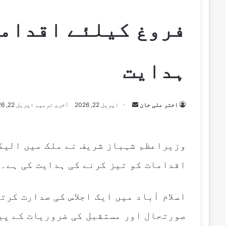
فروغ کیلئے اقداما
ہدایت
Send
اختر علی خان
اپریل 22, 2026
آخری ترمیم اپریل 22, 2026
an
email
وزیراعظم شہباز شریف نے ملک میں الیکٹ
اقدامات کو تیز کرنے کی ہدایت کی ہے۔
اسلام آباد میں ایک اجلاس کی صدارت کرت
صورتحال اور مستقبل کی ضروریات کے پی