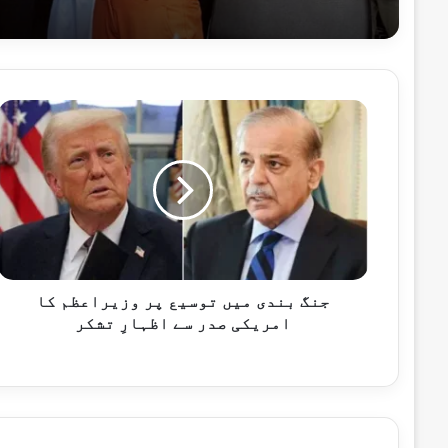
9 گھنٹے پہلے
جنگ
بندی
میں
توسیع
پر
9 گھنٹے پہلے
وزیراعظم
کا
امریکی
صدر
سے
جنگ بندی میں توسیع پر وزیراعظم کا
9 گھنٹے پہلے
اظہارِ
امریکی صدر سے اظہارِ تشکر
پاکستان ویمن کرکٹ ٹیم سری لنکا کا دورہ
تشکر
10 گھنٹے پہلے