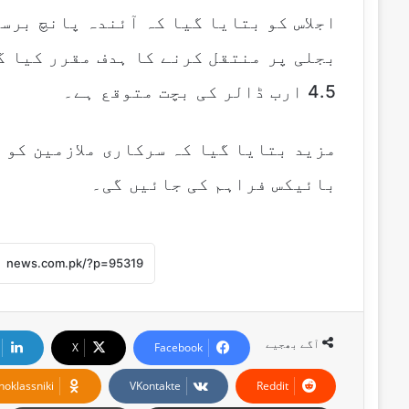
بجلی پر منتقل کرنے کا ہدف مقرر کیا گی
4.5 ارب ڈالر کی بچت متوقع ہے۔
بائیکس فراہم کی جائیں گی۔
آگے بھجیے
X
Facebook
noklassniki
VKontakte
Reddit