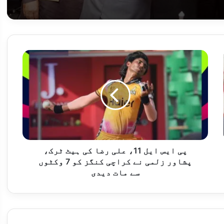
حکومت غیر ملکی سرمایہ کاروں کو ہر ممکن سہولت فراہم کرنے کے لیے پُرعزم ہے، قیصر احمد شیخ
پی
ایس
ایل
11،
علی
رضا
ڈی پی ایس اینڈ کالج راولپنڈی کی طالبہ میراب حسن نے راولپنڈی بورڈ کے میٹرک امتحان میں دوسری پوزیشن حاصل کر لی
کی
ہیٹ
ٹرک،
پشاور
پی ایس ایل 11، علی رضا کی ہیٹ ٹرک،
زلمی
پشاور زلمی نے کراچی کنگز کو 7 وکٹوں
 مکمل کرکے وطن واپس پہنچ گئی
نے
سے مات دیدی
کراچی
کنگز
کو
7
پاکستان نے ویسٹ انڈیز کو 8 وکٹوں سے شکست دے کر ٹیسٹ سیریز 1-1 سے برابر کر دی، عبداللہ شفیق پلیئر آف دی میچ قرار
وکٹوں