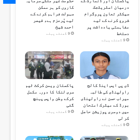
پاکستان اور ڈنمارک کے
حکومت غیر ملکی سرمایہ
درمیان اسٹریٹجک
کاروں کو ہر ممکن
سیکٹر تعاون پروگرام
سہولت فراہم کرنے کے
شروع کرنے کے لیے
لیے پُرعزم ہے، قیصر
مفاہمتی یادداشت پر
احمد شیخ
دستخط
9 گھنٹے پہلے
9 گھنٹے پہلے
ڈی پی ایس اینڈ کالج
پاکستان ویمن کرکٹ ٹیم
راولپنڈی کی طالبہ
سری لنکا کا دورہ مکمل
میراب حسن نے راولپنڈی
کرکے وطن واپس پہنچ
بورڈ کے میٹرک امتحان
گئی
میں دوسری پوزیشن حاصل
9 گھنٹے پہلے
کر لی
9 گھنٹے پہلے