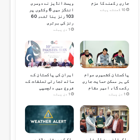
جاری رکھنے کا عزم
ویسٹ انڈیز نے دوسری
اننگز میں 6 وکٹوں پر
10 گھنٹے پہلے
103 رنز بنا لئے، 60
رنز کی برتری
1 دن پہلے
پاکستان کشمیری عوام
ایران کی پاکستان کے
کی ہر ممکن حمایت جاری
ساتھ تجارتی تعلقات کے
رکھے گا، امیر مقام
فروغ میں دلچسپی
1 دن پہلے
1 دن پہلے
پاکستان بین المذاہب
ملک کے بیشتر علاقوں