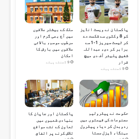
ملک کے بیشتر علاقوں
پاکستان نے ویسٹ انڈیز
میں آج بھی گرم اور
کو 8 وکٹوں سے شکست دے
مرطوب موسم، بالائی
کر ٹیسٹ سیریز 1-1 سے
علاقوں میں بارش کا
برابر کر دی، عبداللہ
امکان
شفیق پلیئر آف دی میچ
قرار
9 گھنٹے پہلے
9 گھنٹے پہلے
حکومت نے پیٹرولیم
پاکستان اور جاپان کا
مصنوعات کی قیمتوں میں
بنیادی شعبوں میں
ردوبدل کر دیا، پیٹرول
تعاون کے نئے مواقع
مہنگا، ڈیزل سستا
تلاش کرنے پر اتفاق