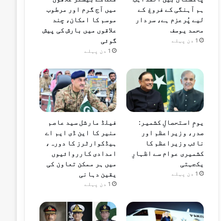
ہم آہنگی کے فروغ کے
میں آج گرم اور مرطوب
لیے پُرعزم ہے، سردار
موسم کا امکان، چند
محمد یوسف
علاقوں میں بارش کی پیش
گوئی
1 دن پہلے
1 دن پہلے
یومِ استحصالِ کشمیر:
فیلڈ مارشل سید عاصم
صدر، وزیراعظم اور
منیر کا این ڈی ایم اے
نائب وزیراعظم کا
ہیڈکوارٹرز کا دورہ،
کشمیری عوام سے اظہارِ
امدادی کارروائیوں
یکجہتی
میں ہر ممکن تعاون کی
یقین دہانی
1 دن پہلے
1 دن پہلے