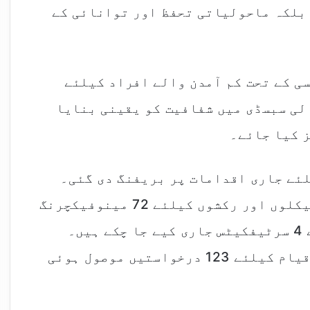
 بلکہ ماحولیاتی تحفظ اور توانائی کے
ی کے تحت کم آمدن والے افراد کیلئے
لی سبسڈی میں شفافیت کو یقینی بنایا
ز کیا جائے۔
یلئے جاری اقدامات پر بریفنگ دی گئی۔
بتایا گیا کہ اب تک الیکٹرک موٹر سائیکلوں اور رکشوں کیلئے 72 مینوفیکچرنگ
سرٹیفکیٹس جبکہ الیکٹرک کاروں کیلئے 4 سرٹیفکیٹس جاری کیے جا چکے ہیں۔
مزید برآں، ای وی چارجنگ اسٹیشنز کے قیام کیلئے 123 درخواستیں موصول ہوئی