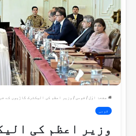
صفحۂ اوّل
/
قومی
/
وزیر اعظم کی الیکٹرک گاڑیوں کے فر
قومی
وزیر اعظم کی الیک