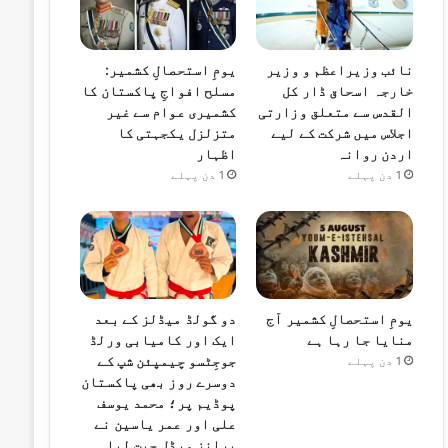
نائب وزیراعظم و وزیر
یومِ استحصالِ کشمیر:
خارجہ اسحاق ڈار کل
مسلح افواجِ پاکستان کا
القدس سے متعلق وزارتی
کشمیری عوام سے غیر
اجلاس میں شرکت کے لیے
متزلزل یکجہتی کا
اردن روانہ
اظہار
1 دن پہلے
1 دن پہلے
یومِ استحصالِ کشمیر آج
دو گولڈ میڈلز کے بعد
منایا جا رہا ہے
ایک اور کامیابی ورلڈ
جوجِٹسو چیمپئن شپ کے
1 دن پہلے
دوسرے روز بھی پاکستان
پوڈیم پر؛ محمد یوسف
علی اور عمر یاسین نے
برانز میڈل جیت لیا