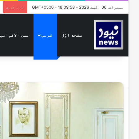
جمعرات, 06 اگست 2026 - GMT+0500 - 18:09:58
تازہ ترین
صفحۂ اوّل
قومی
بین الاقوامی