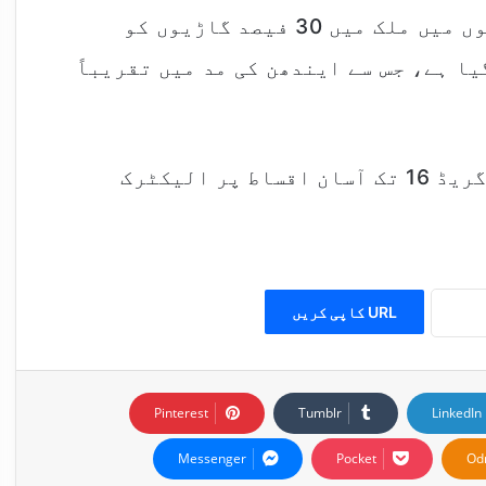
اجلاس کو بتایا گیا کہ آئندہ پانچ برسوں میں ملک میں 30 فیصد گاڑیوں کو
ا ہے، جس سے ایندھن کی مد میں تقریباً
مزید بتایا گیا کہ سرکاری ملازمین کو گریڈ 16 تک آسان اقساط پر الیکٹرک
URL کاپی کریں
Pinterest
Tumblr
LinkedIn
Messenger
Pocket
Od