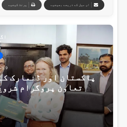
ای میل کے ذریعے بھیجیے
پرنٹ کیجیے
اگل
9 گھنٹے پہلے
پاکستان اور ڈنمارک کے
تعاون پروگرام شروع
یادداشت
9 گھنٹے پہلے