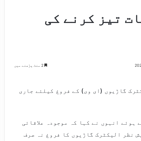
ت تیز کرنے کی
2 منٹ پڑھنے میں
رک گاڑیوں (ای وی) کے فروغ کیلئے جاری
ے ہوئے انہوں نے کہا کہ موجودہ علاقائی
ش نظر الیکٹرک گاڑیوں کا فروغ نہ صرف