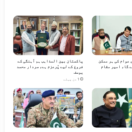
سے
مات
دیدی
رطوب موسم، بالائی علاقوں میں بارش کا امکان
عوام کی ہر ممکن
پاکستان بین المذاہب ہم آہنگی کے
ں ردوبدل کر دیا، پیٹرول مہنگا، ڈیزل سستا
 گا، امیر مقام
فروغ کے لیے پُرعزم ہے، سردار محمد
یوسف
1 دن پہلے
عاون کے نئے مواقع تلاش کرنے پر اتفاق
نصوبوں میں تیزی لانے کی ہدایت