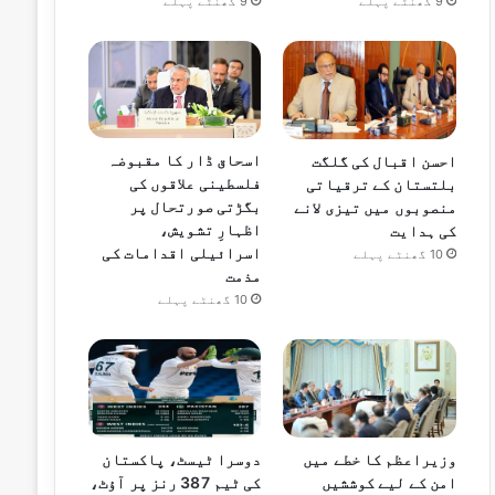
9 گھنٹے پہلے
9 گھنٹے پہلے
اسحاق ڈار کا مقبوضہ
احسن اقبال کی گلگت
فلسطینی علاقوں کی
بلتستان کے ترقیاتی
بگڑتی صورتحال پر
منصوبوں میں تیزی لانے
اظہارِ تشویش،
کی ہدایت
اسرائیلی اقدامات کی
10 گھنٹے پہلے
مذمت
10 گھنٹے پہلے
وزیراعظم کا خطے میں
دوسرا ٹیسٹ، پاکستان
امن کے لیے کوششیں
کی ٹیم 387 رنز پر آؤٹ،