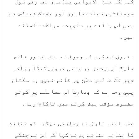
کہا کہ بین الاقوامی میڈیا، بھارتی سول
سوسائٹی، سیاستدانوں اور تھنک ٹینکس نے
بھی اس واقعے پر سنجیدہ سوالات اٹھائے
ہیں۔
انہوں نے کہا کہ جھوٹے بیانیے اور فالس
فلیگ آپریشنز پر مبنی پروپیگنڈا زیادہ
دیر تک عالمی سطح پر قائم نہیں رہ سکتا،
یہی وجہ ہے کہ بھارت اس معاملے پر کوئی
مضبوط مؤقف پیش کرنے میں ناکام رہا۔
عطا اللہ تارڑ نے بھارتی میڈیا کو تنقید
کا نشانہ بناتے ہوئے کہا کہ اس نے جنگی