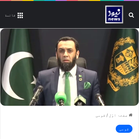
تلاش کیجیے
قائمة
صفحۂ اوّل
/
قومی
قومی