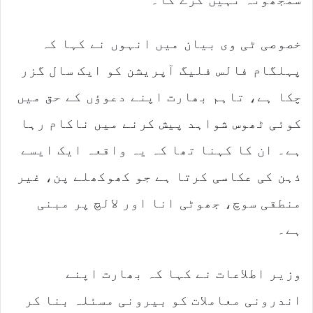
خصوصی ٹی وی بیان میں انہوں نے کہا کہ
پہلگام فالس فلیگ آپریشن کو ایک سال گزر
چکا ہے، تاہم بھارت اپنے دعوؤں کے حق میں
کوئی ٹھوس شواہد پیش کرنے میں ناکام رہا
ہے۔ ان کا کہنا تھا کہ یہ واقعہ ایک ایسے
ذہن کی عکاسی کرتا ہے جو کھوکھلے پن، غیر
منطقی سوچ، جھوٹی انا اور لالچ پر مبنی
ہے۔
وزیر اطلاعات نے کہا کہ بھارت اپنے
اندرونی معاملات کو بیرونی مسئلہ بنا کر