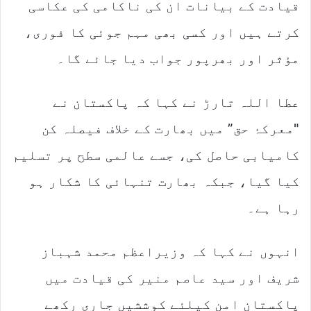
قیادت کے بیانات ان کی ناکامی کی عکاسی
کرتے ہیں اور کسی بھی مہم جوئی کا فوری،
مؤثر اور بھرپور جواب دیا جائے گا۔
عطا اللہ تارڑ نے کہا کہ پاکستان نے
"معرکۂ حق” میں بھارت کے خلاف فیصلہ کن
کامیابی حاصل کی، جسے عالمی سطح پر تسلیم
کیا گیا، جبکہ بھارت تنہائی کا شکار ہو
رہا ہے۔
انہوں نے کہا کہ وزیراعظم محمد شہباز
شریف اور سید عاصم منیر کی قیادت میں
پاکستان امن کیلئے کوششیں جاری رکھے