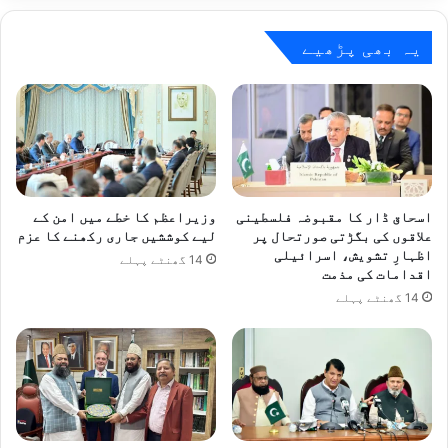
ہوں
گی
یہ بھی پڑھیے
اسحاق ڈار کا مقبوضہ فلسطینی
وزیراعظم کا خطے میں امن کے
علاقوں کی بگڑتی صورتحال پر
لیے کوششیں جاری رکھنے کا عزم
اظہارِ تشویش، اسرائیلی
14 گھنٹے پہلے
اقدامات کی مذمت
14 گھنٹے پہلے