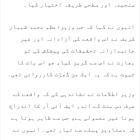
سنجیدہ اور سطحی طریقہ اختیار کیا۔
انہوں نے کہا کہ جب وزیراعظم محمد شہباز
شریف نے اس واقعے کی آزادانہ اور غیر
جانبدارانہ تحقیقات کی پیشکش کی تو
بھارت نے اس سے گریز کیا، جو اس بات کا
ثبوت ہے کہ یہ ایک من گھڑت کارروائی تھی۔
وزیر اطلاعات نے نشاندہی کی کہ واقعے کے
صرف دس منٹ کے اندر ایف آئی آر کا اندراج
ہونا غیر معمولی ہے، جس سے ظاہر ہوتا ہے
کہ دستاویز پہلے سے تیار تھی۔ انہوں نے