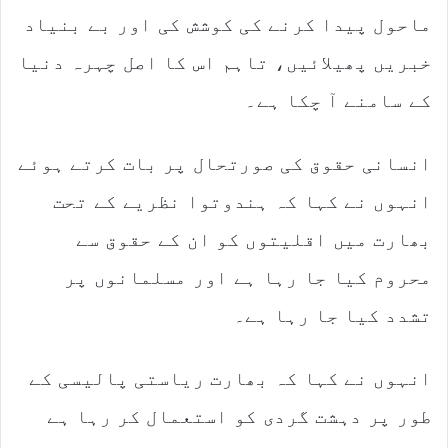
ماحول پیدا کرنے کی کوشش کی اور بے بنیاد
خبریں پھیلائیں، تاہم اس کا اصل چہرہ دنیا
کے سامنے آ چکا ہے۔
انسانی حقوق کی صورتحال پر بات کرتے ہوئے
انہوں نے کہا کہ ہندوتوا نظریے کے تحت
بھارت میں اقلیتوں کو ان کے حقوق سے
محروم کیا جا رہا ہے اور مسلمانوں پر
تشدد کیا جا رہا ہے۔
انہوں نے کہا کہ بھارت ریاستی پالیسی کے
طور پر دہشت گردی کو استعمال کر رہا ہے