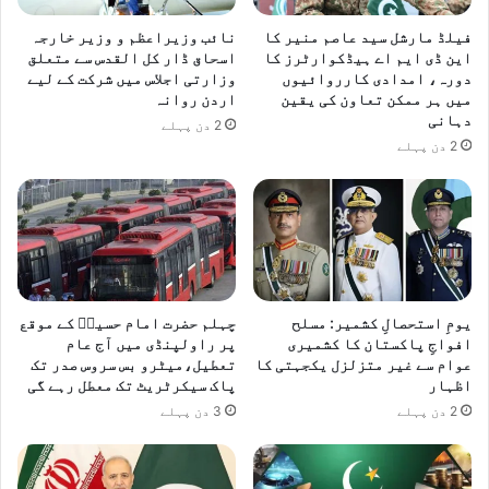
فیلڈ مارشل سید عاصم منیر کا
نائب وزیراعظم و وزیر خارجہ
این ڈی ایم اے ہیڈکوارٹرز کا
اسحاق ڈار کل القدس سے متعلق
دورہ، امدادی کارروائیوں
وزارتی اجلاس میں شرکت کے لیے
میں ہر ممکن تعاون کی یقین
اردن روانہ
دہانی
2 دن پہلے
2 دن پہلے
یومِ استحصالِ کشمیر: مسلح
چہلم حضرت امام حسینؓ کے موقع
افواجِ پاکستان کا کشمیری
پر راولپنڈی میں آج عام
عوام سے غیر متزلزل یکجہتی کا
تعطیل،میٹرو بس سروس صدر تک
اظہار
پاک سیکرٹریٹ تک معطل رہے گی
2 دن پہلے
3 دن پہلے