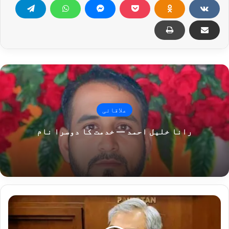
علاقائی
رانا خلیل احمد — خدمت کا دوسرا نام
ائیرپورٹس
پر
جدید