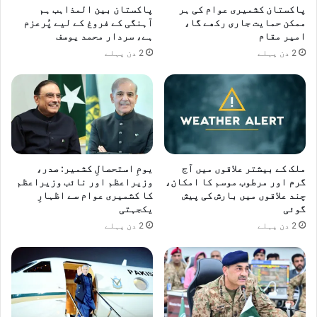
پاکستان کشمیری عوام کی ہر
پاکستان بین المذاہب ہم
ممکن حمایت جاری رکھے گا،
آہنگی کے فروغ کے لیے پُرعزم
امیر مقام
ہے، سردار محمد یوسف
2 دن پہلے
2 دن پہلے
ملک کے بیشتر علاقوں میں آج
یومِ استحصالِ کشمیر: صدر،
گرم اور مرطوب موسم کا امکان،
وزیراعظم اور نائب وزیراعظم
چند علاقوں میں بارش کی پیش
کا کشمیری عوام سے اظہارِ
گوئی
یکجہتی
2 دن پہلے
2 دن پہلے