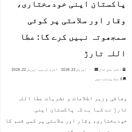
پاکستان اپنی خودمختاری،
وقار اور سلامتی پر کوئی
سمجھوتہ نہیں کرے گا: عطا
اللہ تارڑ
Send
اختر علی خان
اپریل 22, 2026
آخری ترمیم اپریل 22, 2026
an
6 منٹ پڑھنے میں
email
وفاقی وزیر اطلاعات و نشریات عطا اللہ
تارڑ نے کہا ہے کہ پاکستان اپنی
خودمختاری، وقار اور سلامتی پر کسی قسم کا
سمجھوتہ نہیں کرے گا۔