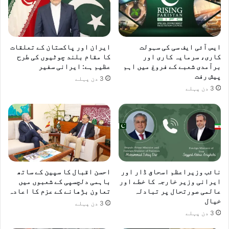
ایس آئی ایف سی کی سہولت
ایران اور پاکستان کے تعلقات
کاری، سرمایہ کاری اور
کا مقام بلند چوٹیوں کی طرح
برآمدی شعبے کے فروغ میں اہم
عظیم ہے: ایرانی سفیر
پیش رفت
3 دن پہلے
3 دن پہلے
نائب وزیراعظم اسحاق ڈار اور
احسن اقبال کا سپین کے ساتھ
ایرانی وزیر خارجہ کا خطے اور
باہمی دلچسپی کے شعبوں میں
عالمی صورتحال پر تبادلہ
تعاون بڑھانے کے عزم کا اعادہ
خیال
3 دن پہلے
3 دن پہلے