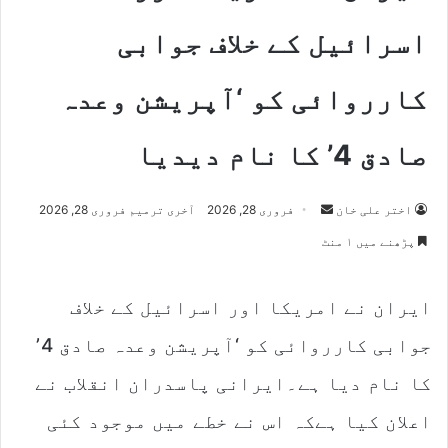
اسرائیل کے خلاف جوابی
کارروائی کو ‘آپریشن وعدہ
صادق 4’ کا نام دیدیا
Send
اختر علی خان
فروری 28, 2026
آخری ترمیم فروری 28, 2026
an
پڑھنے میں ۱ منٹ
email
ایران نے امریکا اور اسرائیل کے خلاف
جوابی کارروائی کو ‘آپریشن وعدہ صادق 4’
کا نام دیا ہے۔ایرانی پاسدران انقلاب نے
اعلان کیا ہےکہ اس نے خطے میں موجود کئی