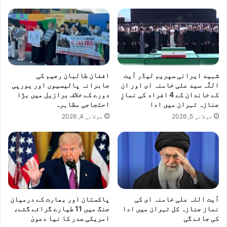
شہید ایرانی سپریم لیڈر آیت
افغان طالبان رجیم کی
اللّٰہ سید علی خامنہ ای اور ان
جابرانہ پالیسیوں اور یورپی
کے خاندان کے 4 افراد کی نمازِ
دورے کے خلاف برازیل میں بڑا
جنازہ تہران میں ادا
احتجاجی مظاہرہ
جولائی 5, 2026
جولائی 4, 2026
آیت اللہ علی خامنہ ای کی
پاکستان اور بھارت کے درمیان
نماز جنازہ کل تہران میں ادا
جنگ میں 11 طیارے گرائے گئے،
کی جائے گی
امریکی صدر کا نیا دعویٰ