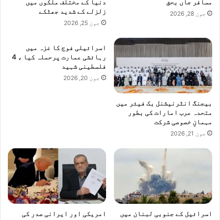
مسافر جاں بحق
دنیا کے مختلف ملکوں میں
زلزلے کے شدید جھٹکے
جون 28, 2026
جون 25, 2026
اسرائیلی فوج کا غزہ میں
رہائشی عمارت پرحملہ کیا ، 4
فلسطینی شہید
جون 20, 2026
بیجنگ انٹرنیشنل بک فیئر میں
متحدہ عرب امارات کی بطور
مہمانِ خصوصی شرکت
جون 21, 2026
اسرائیل کے جنوبی لبنان میں
امریکی اور ایرانی صدر کی