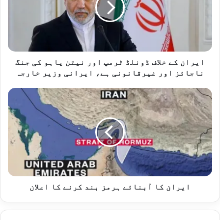
ٹرمپ
اور
نیتن
یاہو
کی
جنگ
ایران کے خلاف ڈونلڈ ٹرمپ اور نیتن یاہو کی جنگ
ناجائز
ناجائز اور غیرقانونی ہے، ایرانی وزیر خارجہ
اور
غیرقانونی
ایران
ہے،
کا
ایرانی
آبنائے
وزیر
ہرمز
خارجہ
بند
کرنے
کا
اعلان
ایران کا آبنائے ہرمز بند کرنے کا اعلان