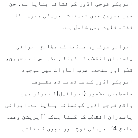
امریکی فوجی اڈوں کو نشانہ بنایا ہے، جن
میں بحرین میں تعینات امریکی بحریہ کا
ففتھ فلیٹ بھی شامل ہے۔
ایرانی سرکاری میڈیا کے مطابق ایرانی
پاسدران انقلاب کا کہنا ہےکہ اس نے بحرین،
قطر اور متحدہ عرب امارات میں موجود
امریکی اڈوں کے ساتھ ساتھ مقبوضہ
فلسطینی علاقوں (اسرائیل)کے مرکز میں
واقع فوجی اڈوں کونشانہ بنایا ہے۔ایرانی
پاسدران انقلاب کا کہنا ہےکہ ‘آپریشن وعدہ
صادق 4’ امریکی فوج اور بچوں کے قاتل