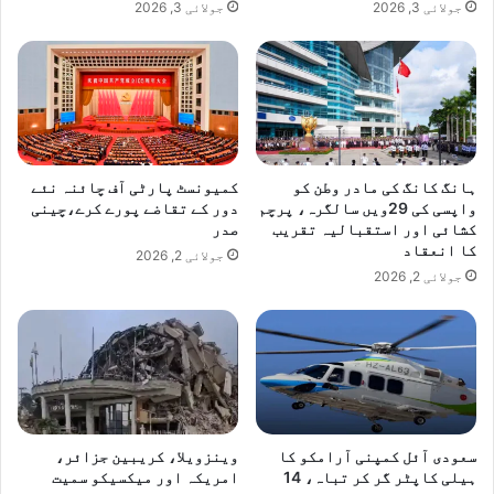
جولائی 3, 2026
جولائی 3, 2026
ہانگ کانگ کی مادر وطن کو
کمیونسٹ پارٹی آف چائنہ نئے
واپسی کی 29ویں سالگرہ، پرچم
دور کے تقاضے پورے کرے،چینی
کشائی اور استقبالیہ تقریب
صدر
کا انعقاد
جولائی 2, 2026
جولائی 2, 2026
سعودی آئل کمپنی آرامکو کا
وینزویلا، کریبین جزائر،
ہیلی کاپٹر گر کر تباہ، 14
امریکہ اور میکسیکو سمیت