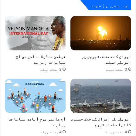
یہ بھی پڑھیے
ایران کے مختلف شہروں پر
نیلسن منڈیلا عالمی دن آج
امریکی حملے
منایا جا رہا ہے
3 ہفتے پہلے
3 ہفتے پہلے
امریکہ کا ایران کے خلاف حملوں
آج عالمی یومِ آبادی منایا جا
کا نیا سلسلہ شروع
رہا ہے
4 ہفتے پہلے
4 ہفتے پہلے