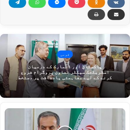
قومی
پاکستان اور ڈنمارک کے درمیان
اسٹریٹجک سیکٹر تعاون پروگرام شروع
کرنے کے لیے مفاہمتی یادداشت پر دستخط
ایران
کے
خلاف
ڈونلڈ