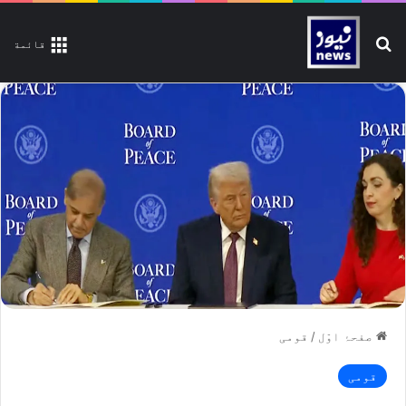
تلاش کیجیے
قائمة
صفحۂ اوّل
/
قومی
قومی