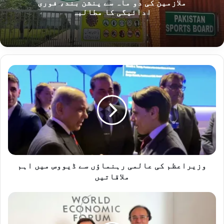
ملازمین کی دو ماہ سے پنشن بند، فوری
ادائیگی کا مطالبہ
و
ز
ی
ر
ا
ع
ظ
م
ک
ی
وزیراعظم کی عالمی رہنماؤں سے ڈیووس میں اہم
ع
ملاقاتیں
ا
ل
ن
م
ی
ی
س