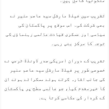
منگولیا شامل ہیں۔
تقریب میں فیلڈ مارشل سید عاصم منیر نے
بھی شرکت کی۔ اس موقع پر پاکستان کی
سیاسی اور عسکری قیادت عالمی رہنماؤں کی
توجہ کا مرکز بنی رہی۔
تقریب کے دوران امریکی صدر ڈونلڈ ٹرمپ نے
خصوصی طور پر فیلڈ مارشل سید عاصم منیر
کی جانب اشارہ کرتے ہوئے مسکراتے ہوئے ان
کا خیرمقدم کیا، جو عالمی سطح پر پاکستان
کے کردار کی عکاسی کرتا ہے۔