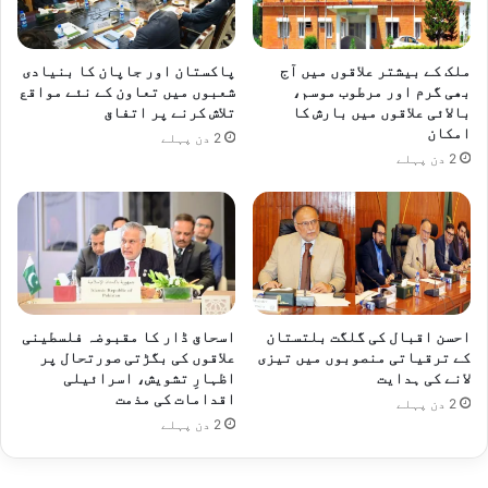
ملک کے بیشتر علاقوں میں آج
پاکستان اور جاپان کا بنیادی
بھی گرم اور مرطوب موسم،
شعبوں میں تعاون کے نئے مواقع
بالائی علاقوں میں بارش کا
تلاش کرنے پر اتفاق
امکان
2 دن پہلے
2 دن پہلے
احسن اقبال کی گلگت بلتستان
اسحاق ڈار کا مقبوضہ فلسطینی
کے ترقیاتی منصوبوں میں تیزی
علاقوں کی بگڑتی صورتحال پر
لانے کی ہدایت
اظہارِ تشویش، اسرائیلی
اقدامات کی مذمت
2 دن پہلے
2 دن پہلے