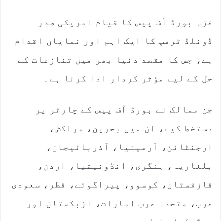
غزہ بورڈ آف پیس کا قیام امریکی صدر
ڈونلڈ ٹرمپ کا ایک اہم اور نمایاں اقدام
ہے، جس کا مقصد دنیا بھر میں تنازعات کے
حل کے لیے مؤثر کردار ادا کرنا ہے۔
جن ممالک نے بورڈ آف پیس کے چارٹر پر
دستخط کیے، ان میں بحرین، مراکش،
ارجنٹائن، آرمینیا، آذربائیجان،
بلغاریہ، ہنگری، انڈونیشیا، اردن،
قازقستان، کوسوو، پیراگوئے، قطر، سعودی
عرب، متحدہ عرب امارات، ازبکستان اور