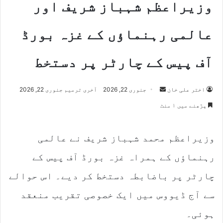
وزیراعظم شہباز شریف اور
عالمی رہنماؤں کے غزہ بورڈ
آف پیس کے چارٹر پر دستخط
اختر علی خان
S
جنوری 22, 2026
آخری ترمیم جنوری 22, 2026
e
پڑھنے میں ۱ منٹ
n
d
وزیراعظم محمد شہباز شریف نے عالمی
a
n
رہنماؤں کے ہمراہ غزہ بورڈ آف پیس کے
e
m
چارٹر پر باضابطہ دستخط کر دیے۔ اس حوالے
a
سے آج ڈیووس میں ایک خصوصی تقریب منعقد
i
l
ہوئی۔