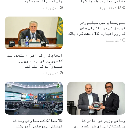
ل
دفاعی معاہدہ طے پا گیا
بنیاد بیانات مسترد
ل
ا
ی
13 گھنٹے پہلے
1 دن پہلے
ق
ن
ا
ڈ
بلوچستان میں سیکیورٹی
ت
ا
فورسز کی دو انٹیلی جنس
ی
ل
کارروائیاں، 12 دہشت گرد ہلاک
ں
ر
1 دن پہلے
ک
ی
اسحاق ڈار کا اقوام متحدہ سے
س
کشمیر پر قراردادوں پر
ر
عملدرآمد کا مطالبہ
م
1 دن پہلے
ا
ی
ہ
ک
ا
ر
ی
ک
وفاقی وزیر توانائی کا
15 ممالک کے سفارتی وفد کا
ا
پاکستان ایران شراکت داری
نیشنل ایمرجنسی آپریشنز
ا