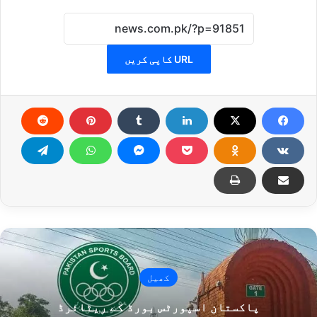
URL کاپی کریں
کھیل
پاکستان اسپورٹس بورڈ کے ریٹائرڈ