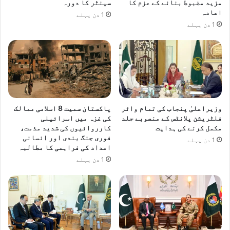
مزید مضبوط بنانے کے عزم کا
سینٹر کا دورہ
ع
اعادہ
1 دن پہلے
ل
1 دن پہلے
ا
ن
وزیراعلیٰ پنجاب کی تمام واٹر
پاکستان سمیت 8 اسلامی ممالک
فلٹریشن پلانٹس کے منصوبے جلد
کی غزہ میں اسرائیلی
مکمل کرنے کی ہدایت
کارروائیوں کی شدید مذمت،
فوری جنگ بندی اور انسانی
1 دن پہلے
امداد کی فراہمی کا مطالبہ
1 دن پہلے