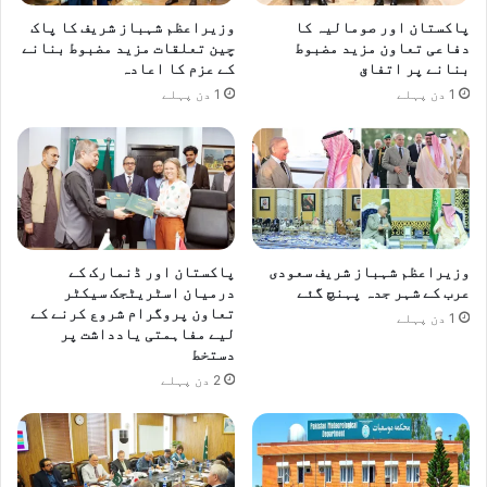
پاکستان اور صومالیہ کا
وزیراعظم شہباز شریف کا پاک
دفاعی تعاون مزید مضبوط
چین تعلقات مزید مضبوط بنانے
بنانے پر اتفاق
کے عزم کا اعادہ
1 دن پہلے
1 دن پہلے
وزیراعظم شہباز شریف سعودی
پاکستان اور ڈنمارک کے
عرب کے شہر جدہ پہنچ گئے
درمیان اسٹریٹجک سیکٹر
تعاون پروگرام شروع کرنے کے
1 دن پہلے
لیے مفاہمتی یادداشت پر
دستخط
2 دن پہلے