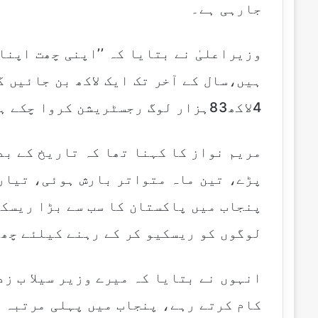
جارہی ہے۔
ہیں،سال کے آخر تک ایک لاکھ بن جائیں گ
4لاکھ83ہزار لوگ رجسٹریشن کروا چکے ہیں۔
مریم نواز کا کہنا تھا کہ تاریخ کے بد
پڑے، تین ماہ متواتر بارش ہوئی، تیار
لوگوں کو ریسکیو کر کے رہنے کیلئے چھ