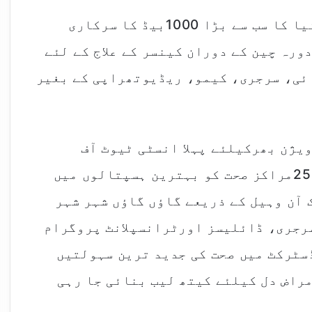
انہوں نے وفد کو بتایا کہ لاہور میں دنیا کا سب سے بڑا 1000بیڈ کا سرکاری
ورہ چین کے دوران کینسر کے علاج کے لئے
ائی، سرجری، کیمو، ریڈیوتھراپی کے بغیر
یژن بھرکیلئے پہلا انسٹی ٹیوٹ آف
کارڈیالوجی بنارہے ہیں، پنجاب کے 2500مراکز صحت کو بہترین ہسپتالوں میں
اورکلینک آن وہیل کے ذریعے گاؤں گاؤں شہر شہر
سرجری، ڈائلیسز اورٹرانسپلانٹ پروگرام
سٹرکٹ میں صحت کی جدید ترین سہولتیں
اب کے 16اضلاع میں امراض دل کیلئے کیتھ لیب بنائی جا رہی