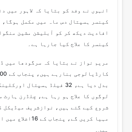
کینسر ہسپتال دس ماہ میں مکمل ہوگا، د
افادیت دیکھ کر کو آبلیشن مشین منگو
کینسر کا علاج کیا جارہا ہے۔
مریم نواز نے بتایا کہ سرگودھا میں ڈو
بدل دیا ہے، 32 فیلڈ ہسپتال 
لوگوں کا علاج ہو رہا ہے، چلڈرن ہارٹ 
شروع کیے گئے ہیں، نوازشریف میڈیکل ڈ
مہیا کریں گے، پنج
ہیں۔