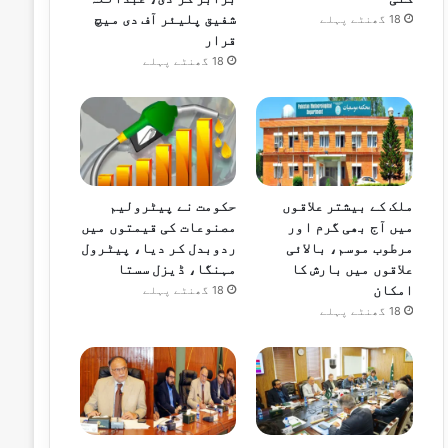
شفیق پلیئر آف دی میچ
18 گھنٹے پہلے
قرار
18 گھنٹے پہلے
ملک کے بیشتر علاقوں
حکومت نے پیٹرولیم
میں آج بھی گرم اور
مصنوعات کی قیمتوں میں
مرطوب موسم، بالائی
ردوبدل کر دیا، پیٹرول
علاقوں میں بارش کا
مہنگا، ڈیزل سستا
امکان
18 گھنٹے پہلے
18 گھنٹے پہلے