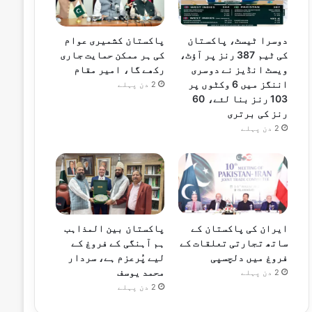
دوسرا ٹیسٹ، پاکستان
پاکستان کشمیری عوام
کی ٹیم 387 رنز پر آؤٹ،
کی ہر ممکن حمایت جاری
ویسٹ انڈیز نے دوسری
رکھے گا، امیر مقام
اننگز میں 6 وکٹوں پر
2 دن پہلے
103 رنز بنا لئے، 60
رنز کی برتری
2 دن پہلے
ایران کی پاکستان کے
پاکستان بین المذاہب
ساتھ تجارتی تعلقات کے
ہم آہنگی کے فروغ کے
فروغ میں دلچسپی
لیے پُرعزم ہے، سردار
محمد یوسف
2 دن پہلے
2 دن پہلے