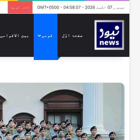
جمعہ, 07 اگست 2026 - GMT+0500 - 04:58:57
تازہ ترین
صفحۂ اوّل
قومی
بین الاقوامی