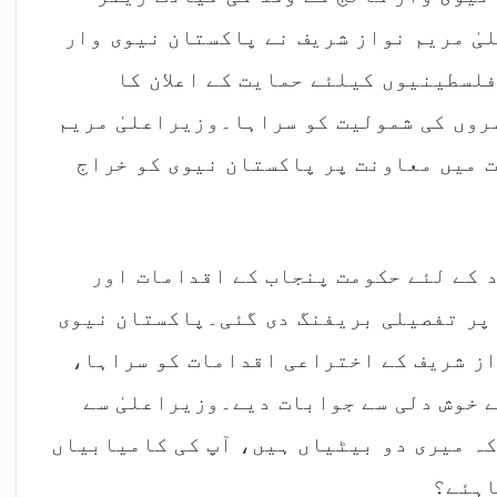
یٰ مریم نواز شریف نے پاکستان نیوی وار
فلسطینیوں کیلئے حمایت کے اعلان کا
روں کی شمولیت کو سراہا۔وزیراعلیٰ مریم
 میں معاونت پر پاکستان نیوی کو خراج
د کے لئے حکومت پنجاب کے اقدامات اور
پر تفصیلی بریفنگ دی گئی۔پاکستان نیوی
از شریف کے اختراعی اقدامات کو سراہا،
ے خوش دلی سے جوابات دیے۔وزیراعلیٰ سے
کہ میری دو بیٹیاں ہیں، آپ کی کامیابیاں
اہئے؟