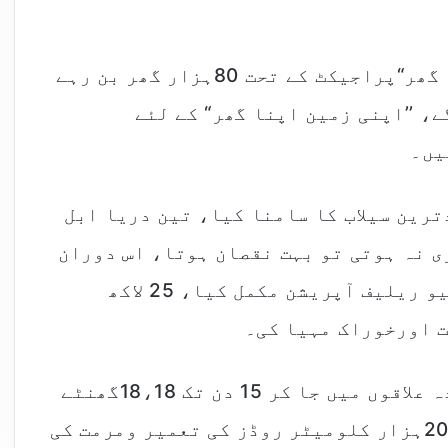
وزیراعلیٰ نے بتایا کہ ’’اپنی چھت اپنا گھر“پراجیکٹ کے تحت 80ہزار گھر بن رہے
ے، ’’اپنی زمین اپنا گھر“ کے لئے
ترین سیلاب کا سامنا کیا، تین دریا ابل
ی نہ ہوتی تو بہت نقصان ہوتا، اس دوران
پنجاب میں پاکستان کا سب سے بڑا ریسکیو ریلیف آپریشن مکمل کیا، 25 لاکھ
ت اورخوراک مہیا کی۔
انہوں نے بتایا کہ میرے وزیر سیلا ب زدہ علاقوں میں جا کر 15 دن تک 18،18گھنٹے
کام کرتے رہے، پنجاب میں پہلی مرتبہ 20ہزار کلومیٹر روڈز کی تعمیر ومرمت کی