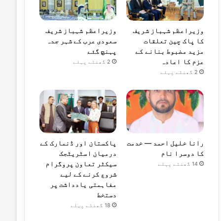
وزیراعظم شہباز شریف
وزیراعظم شہباز شریف
کا پاک چین تعلقات
سعودی عرب کے شہر جدہ
مزید مضبوط بنانے کے
پہنچ گئے
عزم کا اعادہ
2 گھنٹے پہلے
2 گھنٹے پہلے
رانا خلیل احمد — خدمت
پاکستان اور ڈنمارک کے
کا دوسرا نام
درمیان اسٹریٹجک
سیکٹر تعاون پروگرام
14 گھنٹے پہلے
شروع کرنے کے لیے
مفاہمتی یادداشت پر
دستخط
18 گھنٹے پہلے