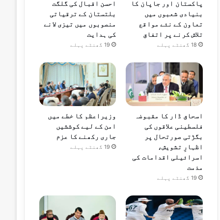
پاکستان اور جاپان کا
احسن اقبال کی گلگت
بنیادی شعبوں میں
بلتستان کے ترقیاتی
تعاون کے نئے مواقع
منصوبوں میں تیزی لانے
تلاش کرنے پر اتفاق
کی ہدایت
18 گھنٹے پہلے
19 گھنٹے پہلے
اسحاق ڈار کا مقبوضہ
وزیراعظم کا خطے میں
فلسطینی علاقوں کی
امن کے لیے کوششیں
بگڑتی صورتحال پر
جاری رکھنے کا عزم
اظہارِ تشویش،
19 گھنٹے پہلے
اسرائیلی اقدامات کی
مذمت
19 گھنٹے پہلے