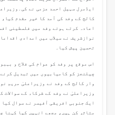
i
ایڈمرل سہیل احمد عزمی نے کی۔وزیراعل
l
کالج کے وفد کی آمد کا خیر مقدم کیا، 
اعادہ کرتے ہوئے وفد میں فلسطینی افس
نوازشریف نے سیلاب میں امدادی اقدامات
تحسین پیش کیا۔
اس موقع پر وفد کو عوام کی فلاح و بہبو
چیلنجز کو کامیابیوں میں تبدیل کرنے 
وار کالج کے وفد نے وزیراعلیٰ مریم نو
وزیراعلیٰ نے وفد کے شرکاء کے سوالات ک
ایک جنوبی افریقی آفیسر نے سوال کیا 
متاثر کن ہیں، مجھے انہیں کیا کہنا چ