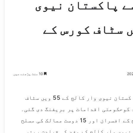
سے پاکستان نیوی
لج کے 55 ویں سٹاف کورس کے
10 منٹ پڑھنے میں
وزیراعلیٰ پنجاب مریم نواز شریف سے پاکستان نیوی وار کالج کے 55 ویں سٹاف
د کوحکومتی اقدامات پر بریفنگ دی گئی۔
وفد میں پاکستان کی تینوں مسلح افواج کے افسران اور 15 دوست ممالک کی مسلح
نیوی وار کالج کے وفد کی قیادت ریئر