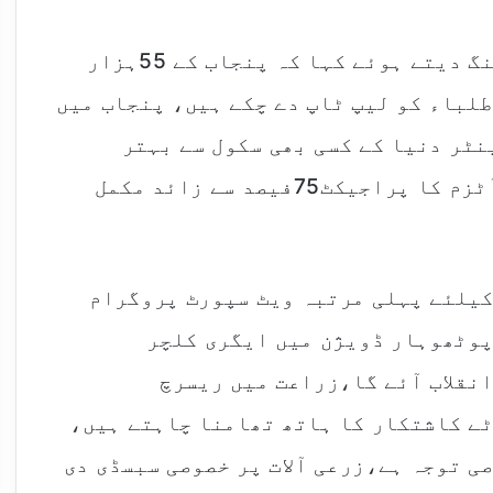
وزیراعلیٰ نے تعلیمی اقدامات پر بریفنگ دیتے ہوئے کہا کہ پنجاب کے 55ہزار
ہونہار سکالرشپ اور73ہزار طلباء کو لیپ ٹاپ دے چکے ہیں، پنجاب میں
نٹر دنیا کے کسی بھی سکول سے بہتر
ہیں،پاکستان کا پہلا سرکاری سکول آف آٹزم کا پراجیکٹ75فیصد سے زائد مکمل
کیلئے پہلی مرتبہ ویٹ سپورٹ پروگرام
پوٹھوہار ڈویژن میں ایگری کلچر
نقلاب آئے گا،زراعت میں ریسرچ
ے کاشتکار کا ہاتھ تھامنا چاہتے ہیں،
ی توجہ ہے،زرعی آلات پر خصوصی سبسڈی دی