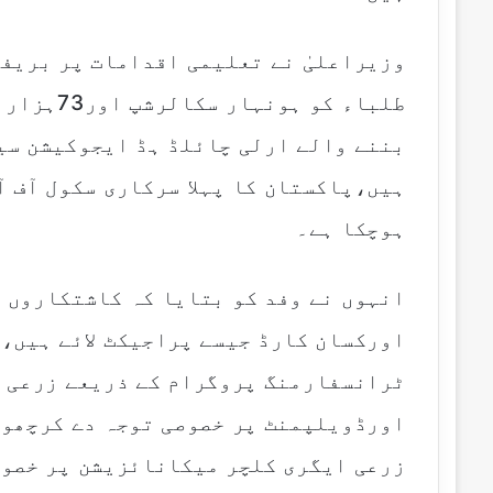
طلباء کو 
بننے والے ارلی چائلڈ ہڈ ایجوکیشن سی
ہوچکا ہے۔
انہوں نے وفد کو بتایا کہ کاشتکاروں 
اورکسان کارڈ جیسے پراجیکٹ لائے ہیں،
ٹرانسفارمنگ پروگرام کے ذریعے زرعی ا
اورڈویلپمنٹ پر خصوصی توجہ دے کرچھوٹ
زرعی ایگری کلچر میکانائزیشن پر خصوص