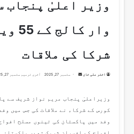
وزیر اعلیٰ پنجاب 
وار کا
شرکا کی ملاقات
اختر علی خان
S
ستمبر 27, 2025
آخری ترمیم ستمبر 27, 2025
e
n
d
a
کورس کے شرکاء نے ملاقات کی جس میں وف
n
e
m
افواج کے افسران شریک تھے، پاکستانی 
a