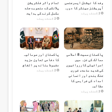
وفد کا نیشنل ایمرجنسی
تمام واٹر فلٹریشن
آپریشنز سینٹر کا دورہ
پلانٹس کے منصوبے جلد
مکمل کرنے کی ہدایت
2 گھنٹے پہلے
2 گھنٹے پہلے
پاکستان سمیت 8 اسلامی
پاکستان اور صومالیہ
ممالک کی غزہ میں
کا دفاعی تعاون مزید
اسرائیلی کارروائیوں
مضبوط بنانے پر اتفاق
کی شدید مذمت، فوری
2 گھنٹے پہلے
جنگ بندی اور انسانی
امداد کی فراہمی کا
مطالبہ
2 گھنٹے پہلے