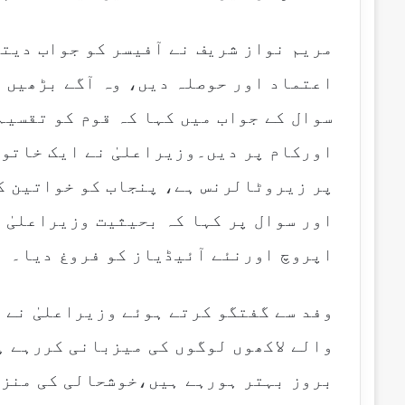
مریم نواز شریف نے آفیسر کو جواب دیت
اعتماد اور حوصلہ دیں، وہ آگے بڑھیں گ
سوال کے جواب میں کہا کہ قوم کو تقسیم
اورکام پر دیں۔وزیراعلیٰ نے ایک خاتون
پر زیروٹالرنس ہے، پنجاب کو خواتین ک
اور سوال پر کہا کہ بحیثیت وزیراعلیٰ 
اپروچ اورنئے آئیڈیاز کو فروغ دیا۔
وفد سے گفتگو کرتے ہوئے وزیراعلیٰ نے 
والے لاکھوں لوگوں کی میزبانی کررہے ہ
بروز بہتر ہورہے ہیں،خوشحالی کی منزل