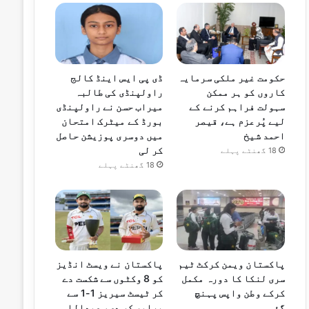
حکومت غیر ملکی سرمایہ
ڈی پی ایس اینڈ کالج
کاروں کو ہر ممکن
راولپنڈی کی طالبہ
سہولت فراہم کرنے کے
میراب حسن نے راولپنڈی
لیے پُرعزم ہے، قیصر
بورڈ کے میٹرک امتحان
احمد شیخ
میں دوسری پوزیشن حاصل
کر لی
18 گھنٹے پہلے
18 گھنٹے پہلے
پاکستان ویمن کرکٹ ٹیم
پاکستان نے ویسٹ انڈیز
سری لنکا کا دورہ مکمل
کو 8 وکٹوں سے شکست دے
کرکے وطن واپس پہنچ
کر ٹیسٹ سیریز 1-1 سے
گئی
برابر کر دی، عبداللہ