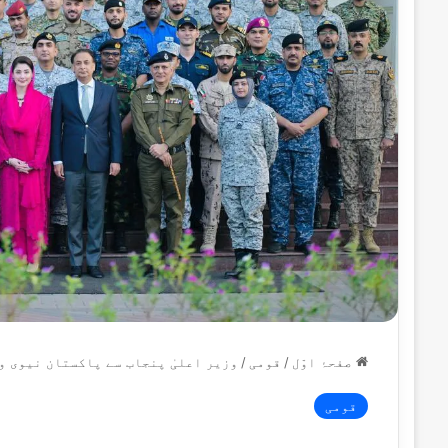
صفحۂ اوّل
/
قومی
/
وزیر اعلیٰ پنجاب سے پاکستان نیوی وار کالج کے 55 ویں سٹاف کور
قومی