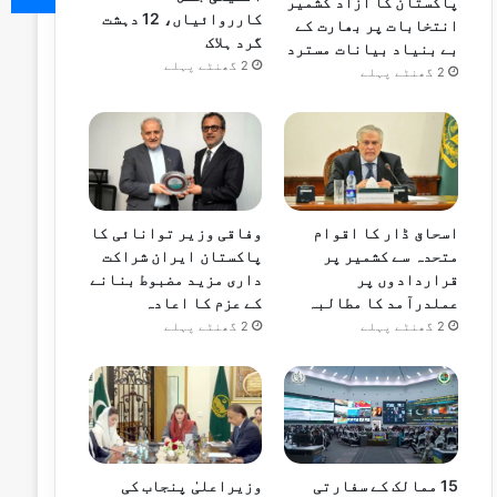
پاکستان کا آزاد کشمیر
کارروائیاں، 12 دہشت
انتخابات پر بھارت کے
گرد ہلاک
بے بنیاد بیانات مسترد
2 گھنٹے پہلے
2 گھنٹے پہلے
اسحاق ڈار کا اقوام
وفاقی وزیر توانائی کا
متحدہ سے کشمیر پر
پاکستان ایران شراکت
قراردادوں پر
داری مزید مضبوط بنانے
عملدرآمد کا مطالبہ
کے عزم کا اعادہ
2 گھنٹے پہلے
2 گھنٹے پہلے
15 ممالک کے سفارتی
وزیراعلیٰ پنجاب کی