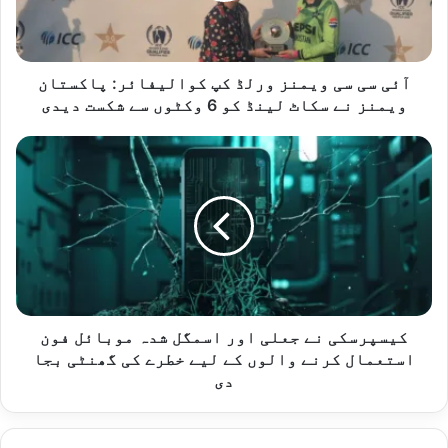
ی
و
ی
م
آئی سی سی ویمنز ورلڈ کپ کوالیفائر: پاکستان
ن
ویمنز نے سکاٹ لینڈ کو 6 وکٹوں سے شکست دیدی
ز
و
ک
ر
ی
ل
س
ڈ
پ
ک
ر
پ
س
ک
ک
و
ی
ا
ن
ل
ے
کیسپرسکی نے جعلی اور اسمگل شدہ موبائل فون
ی
ج
استعمال کرنے والوں کے لیے خطرے کی گھنٹی بجا
ف
ع
دی
ا
ل
ئ
ی
ر
ا