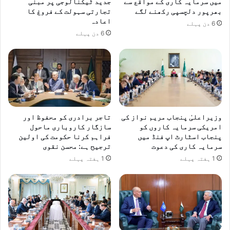
میں سرمایہ کاری کے مواقع سے
جدید ٹیکنالوجی پر مبنی
ے
بھرپور دلچسپی رکھنے لگے
تجارتی سہولت کے فروغ کا
اعادہ
ک
6 دن پہلے
ی
6 دن پہلے
گ
ھ
ن
ٹ
ی
ب
ج
وزیراعلیٰ پنجاب مریم نواز کی
تاجر برادری کو محفوظ اور
ا
امریکی سرمایہ کاروں کو
سازگار کاروباری ماحول
د
پنجاب اسٹارٹ اپ فنڈ میں
فراہم کرنا حکومت کی اولین
ی
سرمایہ کاری کی دعوت
ترجیح ہے: محسن نقوی
1 ہفتہ پہلے
1 ہفتہ پہلے