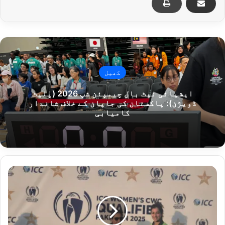
کھیل
ایشیائی نیٹ بال چیمپئن شپ 2026 (پلیٹ
ڈویژن): پاکستان کی جاپان کے خلاف شاندار
کامیابی
آ
ئ
ی
س
ی
س