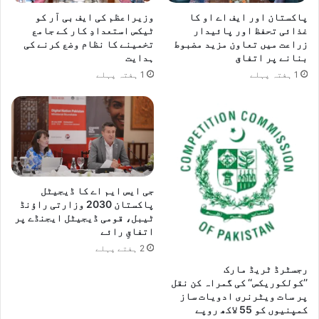
پاکستان اور ایف اے او کا
وزیراعظم کی ایف بی آر کو
غذائی تحفظ اور پائیدار
ٹیکس استعدادِ کار کے جامع
زراعت میں تعاون مزید مضبوط
تخمینے کا نظام وضع کرنے کی
بنانے پر اتفاق
ہدایت
1 ہفتہ پہلے
1 ہفتہ پہلے
جی ایس ایم اے کا ڈیجیٹل
پاکستان 2030 وزارتی راؤنڈ
ٹیبل، قومی ڈیجیٹل ایجنڈے پر
اتفاقِ رائے
2 ہفتے پہلے
رجسٹرڈ ٹریڈ مارک
’’کولکوریکس‘‘ کی گمراہ کن نقل
پر سات ویٹرنری ادویات ساز
کمپنیوں کو 55 لاکھ روپے