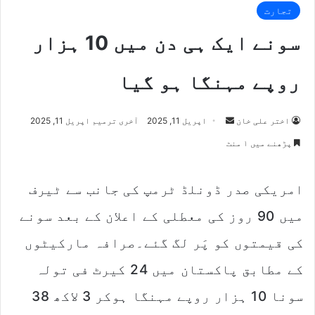
تجارت
سونے ایک ہی دن میں 10 ہزار
روپے مہنگا ہو گیا
اختر علی خان
S
اپریل 11, 2025
آخری ترمیم اپریل 11, 2025
e
پڑھنے میں ۱ منٹ
n
d
امریکی صدر ڈونلڈ ٹرمپ کی جانب سے ٹیرف
a
n
میں 90 روز کی معطلی کے اعلان کے بعد سونے
e
m
کی قیمتوں کو پَر لگ گئے۔صرافہ مارکیٹوں
a
کے مطابق پاکستان میں 24 کیرٹ فی تولہ
i
l
سونا 10 ہزار روپے مہنگا ہوکر 3 لاکھ 38