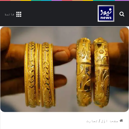
تلاش کیجیے
قائمة
صفحۂ اوّل
/
تجارت