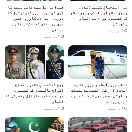
خ
یومِ استحصالِ کشمیر: صدر،
فیلڈ مارشل سید عاصم منیر کا
ا
وزیراعظم اور نائب وزیراعظم
این ڈی ایم اے ہیڈکوارٹرز کا
ت
کا کشمیری عوام سے اظہارِ
دورہ، امدادی کارروائیوں
م
یکجہتی
میں ہر ممکن تعاون کی یقین
ے
دہانی
1 دن پہلے
ک
1 دن پہلے
ے
غ
ی
ر
م
ت
ز
ل
نائب وزیراعظم و وزیر خارجہ
یومِ استحصالِ کشمیر: مسلح
اسحاق ڈار کل القدس سے متعلق
افواجِ پاکستان کا کشمیری
ز
وزارتی اجلاس میں شرکت کے لیے
عوام سے غیر متزلزل یکجہتی کا
ل
اردن روانہ
اظہار
ع
1 دن پہلے
1 دن پہلے
ز
م
ک
ا