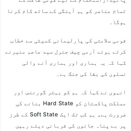
i
l
تمام عناصر کو ہم آہنگی کے ساتھ کام کرنا
ہوگا۔
قومی سلامتی کی پارلیمانی کمیٹی سے خطاب
کرتے ہوئے آرمی چیف جنرل سید عاصم منیرنے
کہا کہ یہ ہماری اور ہماری آنے والی
نسلوں کی بقا کی جنگ ہے۔
انہوں نے کہا کہ ہم کو بہتر گورننس اور
مملکت پاکستان کو Hard State بنانے کی
ضرورت ہے، ہم کب تک ایک Soft State کے طرز
پر بے پناہ جانوں کی قربانی دیتے رہیں