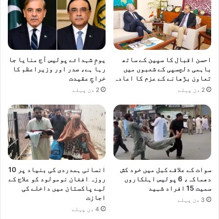
احسن اقبال کا سپین کے ساتھ
یومِ شہدائے پولیس آج منایا جا
باہمی دلچسپی کے شعبوں میں
رہا ہے، صدر اور وزیراعظم کا
تعاون بڑھانے کے عزم کا اعادہ
خراجِ عقیدت
2 دن پہلے
2 دن پہلے
سوات کے علاقے کبل میں خود کش
انسانی ہمدردی کی بنیاد پر 10
دھماکہ، 6 پولیس اہلکاروں
روزہ افغان نومولود کو علاج کے
سمیت 15 افراد شہید
لیے پاکستان میں داخلے کی
اجازت
3 دن پہلے
4 دن پہلے