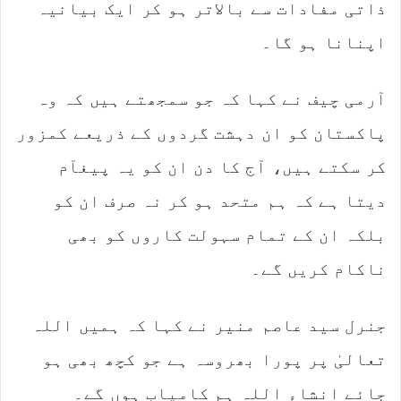
ذاتی مفادات سے بالاتر ہو کر ایک بیانیہ
اپنانا ہو گا۔
آرمی چیف نے کہا کہ جو سمجھتے ہیں کہ وہ
پاکستان کو ان دہشت گردوں کے ذریعے کمزور
کر سکتے ہیں، آج کا دن ان کو یہ پیغآم
دیتا ہے کہ ہم متحد ہو کر نہ صرف ان کو
بلکہ ان کے تمام سہولت کاروں کو بھی
ناکام کریں گے۔
جنرل سید عاصم منیر نے کہا کہ ہمیں اللہ
تعالیٰ پر پورا بھروسہ ہے جو کچھ بھی ہو
جائے انشاء اللہ ہم کامیاب ہوں گے۔