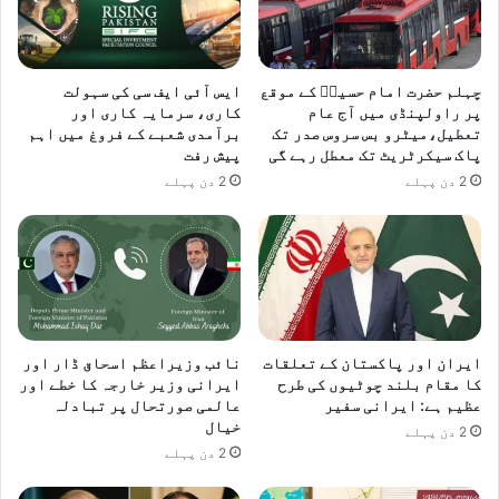
ا
ع
ا
د
چہلم حضرت امام حسینؓ کے موقع
ایس آئی ایف سی کی سہولت
ہ
پر راولپنڈی میں آج عام
کاری، سرمایہ کاری اور
تعطیل،میٹرو بس سروس صدر تک
برآمدی شعبے کے فروغ میں اہم
پاک سیکرٹریٹ تک معطل رہے گی
پیش رفت
2 دن پہلے
2 دن پہلے
ایران اور پاکستان کے تعلقات
نائب وزیراعظم اسحاق ڈار اور
کا مقام بلند چوٹیوں کی طرح
ایرانی وزیر خارجہ کا خطے اور
عظیم ہے: ایرانی سفیر
عالمی صورتحال پر تبادلہ
خیال
2 دن پہلے
2 دن پہلے