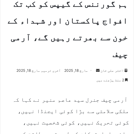
ہم گورننس کے گیپس کو کب تک
افواج پاکستان اور شہداء کے
خون سے بھرتے رہیں گے، آرمی
چیف
اختر علی خان
S
مارچ 18, 2025
آخری ترمیم مارچ 18, 2025
e
2 منٹ پڑھنے میں
n
d
آرمی چیف جنرل سید عاصم منیر نے کہا کہ
a
n
ملکی سلامتی سے بڑا کوئی ایجنڈا نہیں،
e
m
کوئی تحریک نہیں، کوئی شخصیت نہیں،
a
پائیداراستحکام کے لیے قومی طاقت کے