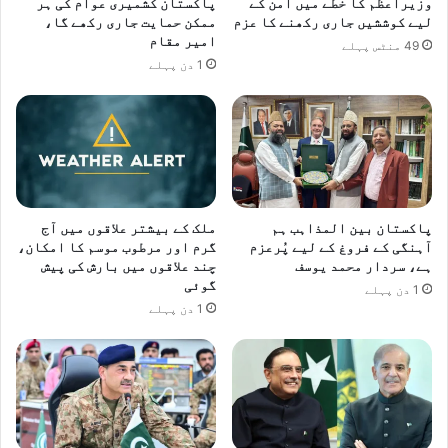
وزیراعظم کا خطے میں امن کے
پاکستان کشمیری عوام کی ہر
ک
ی
لیے کوششیں جاری رکھنے کا عزم
ممکن حمایت جاری رکھے گا،
س
امیر مقام
ٹ
49 منٹس پہلے
ت
ی
1 دن پہلے
ا
ک
ن
ا
ک
ا
و
ج
ش
ل
ک
ا
س
س
پاکستان بین المذاہب ہم
ملک کے بیشتر علاقوں میں آج
ت
،
آہنگی کے فروغ کے لیے پُرعزم
گرم اور مرطوب موسم کا امکان،
د
د
ہے، سردار محمد یوسف
چند علاقوں میں بارش کی پیش
ی
ہ
گوئی
1 دن پہلے
د
ش
1 دن پہلے
ی
ت
گ
ر
د
ی
ک
ے