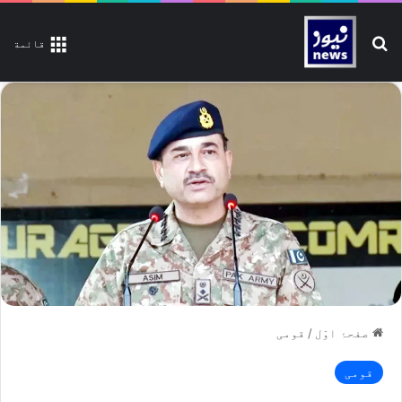
تلاش کیجیے
قائمة
صفحۂ اوّل
/
قومی
قومی