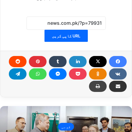
URL کاپی کریں
قومی