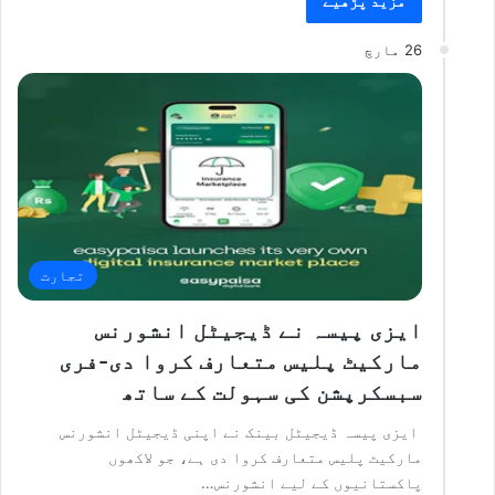
مزید پڑھیے
26 مارچ
تجارت
ایزی پیسہ نے ڈیجیٹل انشورنس
مارکیٹ پلیس متعارف کروا دی-فری
سبسکرپشن کی سہولت کے ساتھ
ایزی پیسہ ڈیجیٹل بینک نے اپنی ڈیجیٹل انشورنس
مارکیٹ پلیس متعارف کروا دی ہے، جو لاکھوں
پاکستانیوں کے لیے انشورنس…