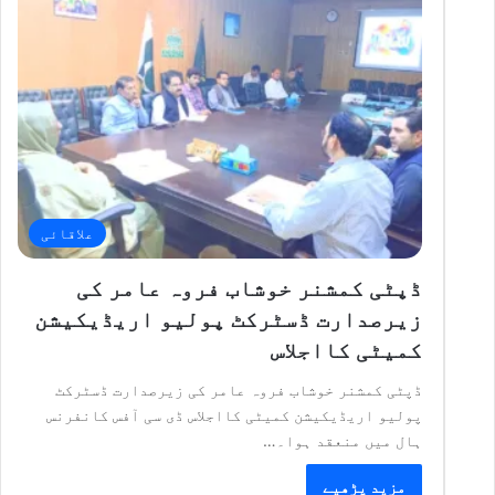
علاقائی
ڈپٹی کمشنر خوشاب فروہ عامر کی
زیرصدارت ڈسٹرکٹ پولیو اریڈیکیشن
کمیٹی کااجلاس
ڈپٹی کمشنر خوشاب فروہ عامر کی زیرصدارت ڈسٹرکٹ
پولیو اریڈیکیشن کمیٹی کااجلاس ڈی سی آفس کانفرنس
ہال میں منعقد ہوا۔…
مزید پڑھیے