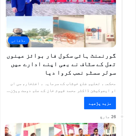
علاقائی
گورنمنٹ ہائی سکول فار بوائز عینوں
تھل کے سٹاف نے بھی اپنے ادارے میں
سولر سسٹم نصب کروا دیا
محکمہء تعلیم ضلع خوشاب کے سرمایہ ء افتخار، سی ای
او ایجوکیشن ڈاکٹر محمد قیوم خان کے علم دوست ویژن…
مزید پڑھیے
26 مارچ