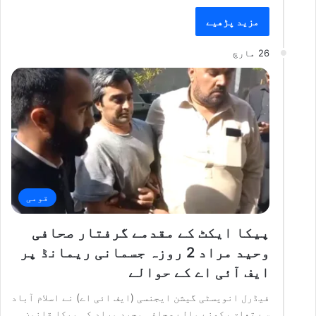
مزید پڑھیے
26 مارچ
قومی
پیکا ایکٹ کے مقدمے گرفتار صحافی
وحید مراد 2 روزہ جسمانی ریمانڈ پر
ایف آئی اے کے حوالے
فیڈرل انویسٹی گیشن ایجنسی (ایف ائی اے) نے اسلام آباد
سے تعلق رکھنے والے صحافی وحید مراد کی پیکا قانون…