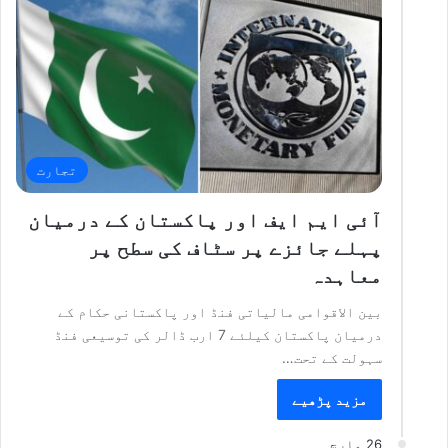
تجارت
آئی ایم ایف اور پاکستان کے درمیان
پہلے جائزے پر سٹاف کی سطح پر
معاہدہ
بین الاقوامی مالیاتی فنڈ اور پاکستانی حکام کے
درمیان پاکستان کیلئے 7 ارب ڈالر کی توسیعی فنڈ
سہولت کے تحت…
مزید پڑھیے
26 مارچ