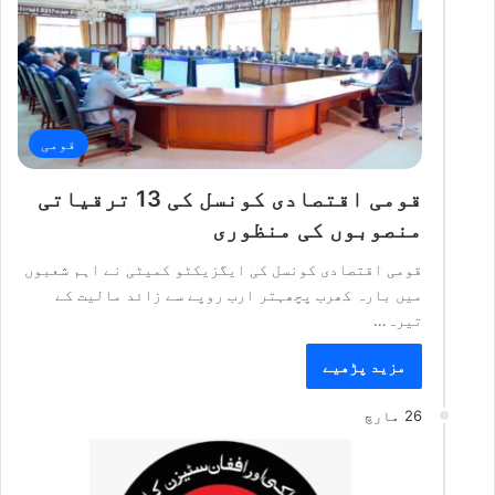
قومی
قومی اقتصادی کونسل کی 13 ترقیاتی
منصوبوں کی منظوری
قومی اقتصادی کونسل کی ایگزیکٹو کمیٹی نے اہم شعبوں
میں بارہ کھرب پچھہتر ارب روپے سے زائد مالیت کے
تیرہ…
مزید پڑھیے
26 مارچ