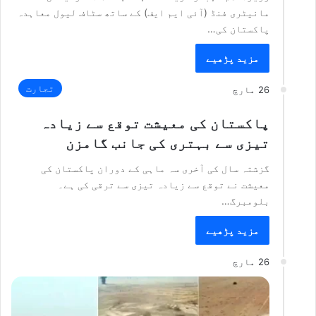
مانیٹری فنڈ (آئی ایم ایف) کے ساتھ سٹاف لیول معاہدہ
پاکستان کی…
مزید پڑھیے
تجارت
26 مارچ
پاکستان کی معیشت توقع سے زیادہ
تیزی سے بہتری کی جانب گامزن
گزشتہ سال کی آخری سہ ماہی کے دوران پاکستان کی
معیشت نے توقع سے زیادہ تیزی سے ترقی کی ہے۔
بلومبرگ…
مزید پڑھیے
26 مارچ