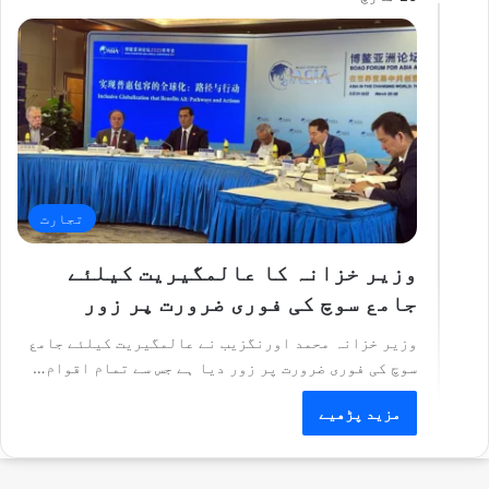
تجارت
وزیر خزانہ کا عالمگیریت کیلئے
جامع سوچ کی فوری ضرورت پر زور
وزیر خزانہ محمد اورنگزیب نے عالمگیریت کیلئے جامع
سوچ کی فوری ضرورت پر زور دیا ہے جس سے تمام اقوام…
مزید پڑھیے