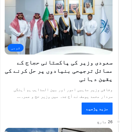
قومی
سعودی وزیر کی پاکستانی حجاج کے
مسائل ترجیحی بنیادوں پر حل کرنے کی
یقین دہانی
وفاقی وزیر مذہبی امور اور بین المذاہب ہم آہنگی
سردار محمد یوسف نے آج جدہ میں وزیر حج و عمرہ…
مزید پڑھیے
26 مارچ