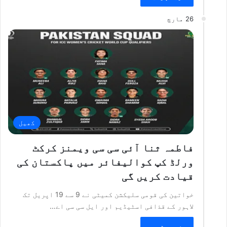
26 مارچ
کھیل
فاطمہ ثنا آئی سی سی ویمنز کرکٹ
ورلڈ کپ کوالیفائر میں پاکستان کی
قیادت کریں گی
خواتین کی قومی سلیکشن کمیٹی نے 9 سے 19 اپریل تک
لاہور کے قذافی اسٹیڈیم اور ایل سی سی اے…