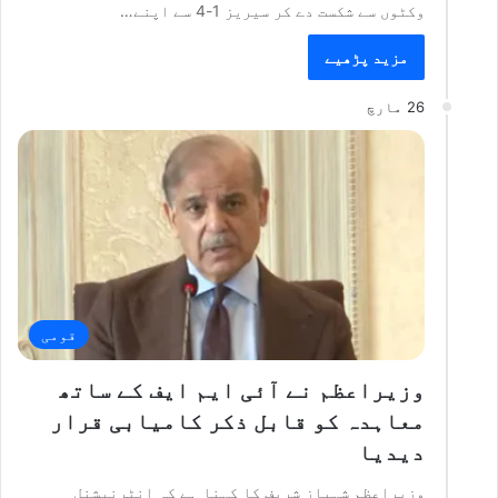
وکٹوں سے شکست دے کر سیریز 1-4 سے اپنے…
مزید پڑھیے
26 مارچ
قومی
وزیراعظم نے آئی ایم ایف کے ساتھ
معاہدہ کو قابل ذکر کامیابی قرار
دیدیا
وزیراعظم شہباز شریف کا کہنا ہے کہ انٹرنیشنل