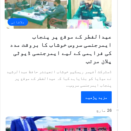
علاقائی
عیدالفطر کے موقع پر پنجاب
ایمرجنسی سروس خوشاب کا بروقت مدد
کی فراہمی کے لیے ایمرجنسی ڈیوٹی
پلان مرتب
ڈسٹرکٹ آفیسر ریسکیو خوشاب انجینئر حافظ عبدالرشید
نے میڈیا کو بتایاہے کہا کہ عیدالفطر کے موقع پر
پنجاب ایمرجنسی سروس…
مزید پڑھیے
26 مارچ