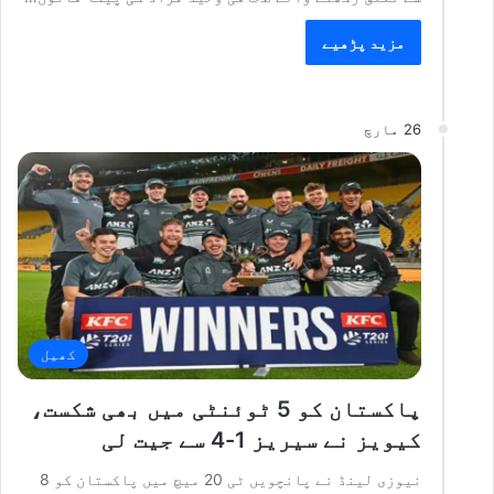
مزید پڑھیے
26 مارچ
کھیل
پاکستان کو 5 ٹوئنٹی میں بھی شکست،
کیویز نے سیریز 1-4 سے جیت لی
نیوزی لینڈ نے پانچویں ٹی 20 میچ میں پاکستان کو 8