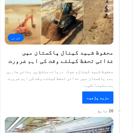
قومی
محفوظ شہید کینال پاکستان میں
غذائی تحفظ کیلئے وقت کی اہم ضرورت
محفوظ شہید کینال، جوکہ دریائے ستلج پر بنائی جارہی
ہے، پاکستان میں غذائی تحفظ کیلئے وقت کی اہم ضرورت
ہے۔سلیمانکی…
مزید پڑھیے
26 مارچ