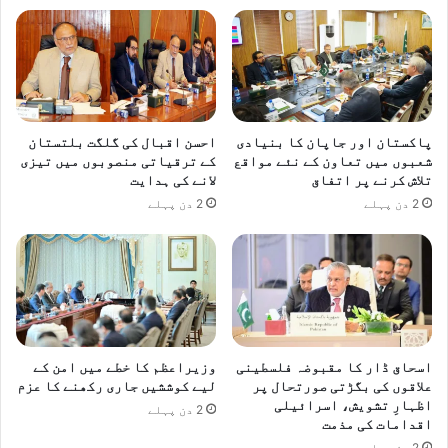
م
ی
ں
ا
ف
ط
ا
پاکستان اور جاپان کا بنیادی
احسن اقبال کی گلگت بلتستان
شعبوں میں تعاون کے نئے مواقع
کے ترقیاتی منصوبوں میں تیزی
ر
تلاش کرنے پر اتفاق
لانے کی ہدایت
ی
ک
2 دن پہلے
2 دن پہلے
ا
خ
ص
و
ص
ی
ا
اسحاق ڈار کا مقبوضہ فلسطینی
وزیراعظم کا خطے میں امن کے
ہ
علاقوں کی بگڑتی صورتحال پر
لیے کوششیں جاری رکھنے کا عزم
ت
اظہارِ تشویش، اسرائیلی
2 دن پہلے
م
اقدامات کی مذمت
ا
2 دن پہلے