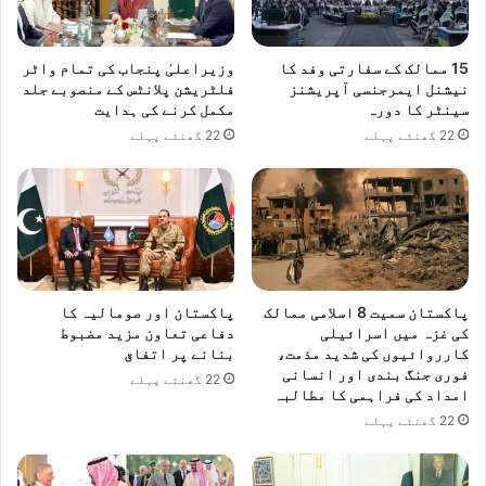
آ
ب
ا
15 ممالک کے سفارتی وفد کا
وزیراعلیٰ پنجاب کی تمام واٹر
د
نیشنل ایمرجنسی آپریشنز
فلٹریشن پلانٹس کے منصوبے جلد
ک
سینٹر کا دورہ
مکمل کرنے کی ہدایت
ے
22 گھنٹے پہلے
22 گھنٹے پہلے
ا
ش
ت
ر
ا
ک
س
ے
پاکستان سمیت 8 اسلامی ممالک
پاکستان اور صومالیہ کا
ڈ
کی غزہ میں اسرائیلی
دفاعی تعاون مزید مضبوط
س
کارروائیوں کی شدید مذمت،
بنانے پر اتفاق
ٹ
فوری جنگ بندی اور انسانی
22 گھنٹے پہلے
امداد کی فراہمی کا مطالبہ
ر
ک
22 گھنٹے پہلے
ٹ
ہ