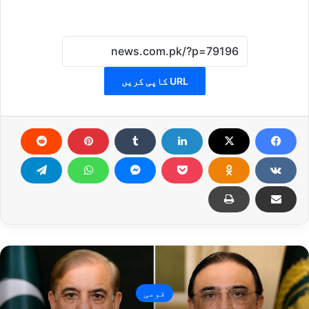
URL کاپی کریں
قومی