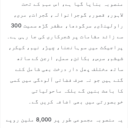
منصوبہ بنایا گیا ہے، اس مہم کے تحت
لاہور، قصور، گوجرانوالہ، گجرات، مری،
راولپنڈی، سرگودھا، مظفر گڑھ سمیت 300
سے زائد مقامات پر شجرکاری کی جا رہی ہے۔
پراجیکٹ میں سوہانجنا، چیڑ، نیم، کیکر،
شیشم، سرس، بکائن، سمل، ارجن کے ساتھ
ساتھ مختلف پھل دار درخت بھی شامل کئے
گئے ہیں جو نہ صرف فضائی آلودگی میں کمی
کا باعث بنیں گے بلکہ ماحولیاتی
خوبصورتی میں بھی اضافہ کریں گے۔
یہ منصوبہ مجموعی طور پر 8,000 ملین روپے