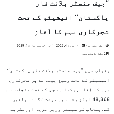
’’چیف منسٹر پلانٹ فار
پاکستان‘‘ انیشیٹو کے تحت
شجرکاری مہم کا آغاز
اختر علی خان
S
مارچ 4, 2025
آخری ترمیم مارچ 4, 2025
e
2 منٹ پڑھنے میں
n
d
پنجاب میں ’’چیف منسٹر پلانٹ فار پاکستان‘‘
a
n
انیشیٹو کے تحت وسیع پیمانے پر شجرکاری
e
m
مہم کا آغاز ہوگیا ہے جس کے تحت پنجاب میں
a
48,368 ایکڑ رقبے پر درخت لگائے جائیں
i
l
گے۔پنجاب کی سینئر وزیر مریم اورنگزیب