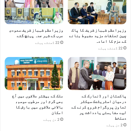
ی
ڈ
ک
و
ا
وزیراعظم شہباز شریف کا پاک
وزیراعظم شہباز شریف سعودی
ر
چین تعلقات مزید مضبوط بنانے
عرب کے شہر جدہ پہنچ گئے
ٹ
کے عزم کا اعادہ
22 گھنٹے پہلے
ر
22 گھنٹے پہلے
ہ
س
پ
ت
ا
ل
ج
و
پاکستان اور ڈنمارک کے
ملک کے بیشتر علاقوں میں آج
ہ
درمیان اسٹریٹجک سیکٹر
بھی گرم اور مرطوب موسم،
ر
تعاون پروگرام شروع کرنے کے
بالائی علاقوں میں بارش کا
آ
لیے مفاہمتی یادداشت پر
امکان
ب
دستخط
2 دن پہلے
ا
2 دن پہلے
د