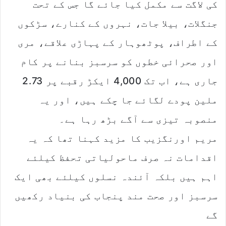
کی لاگت سے مکمل کیا جائے گا جس کے تحت
جنگلات، بیلا جات، نہروں کے کنارے، سڑکوں
کے اطراف، پوٹھوہار کے پہاڑی علاقے، مری
اور صحرائی خطوں کو سرسبز بنانے پر کام
جاری ہے، اب تک 4,000 ایکڑ رقبے پر 2.73
ملین پودے لگائے جا چکے ہیں، اور یہ
منصوبہ تیزی سے آگے بڑھ رہا ہے۔
مریم اورنگزیب کا مزید کہنا تھا کہ یہ
اقدامات نہ صرف ماحولیاتی تحفظ کیلئے
اہم ہیں بلکہ آئندہ نسلوں کیلئے بھی ایک
سرسبز اور صحت مند پنجاب کی بنیاد رکھیں
گے