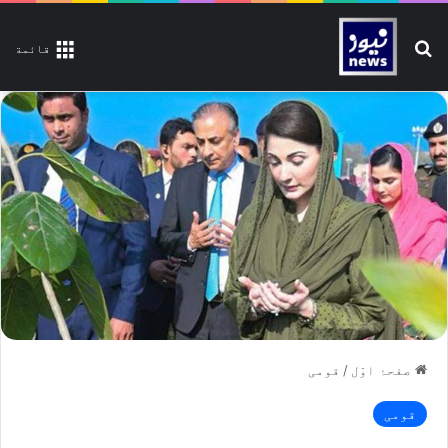
تلاش کیجیے
قائمة
صفحۂ اوّل
/
قومی
قومی