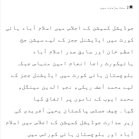
e
2 منٹ پڑھنے میں
n
d
جوڈیشل کمیشن کے اجلاس میں اسلام آباد ہائی
a
n
کورٹ میں ایڈیشنل ججز کے لیے سیشن جج
e
m
اعظم خان اور سابق صدر اسلام آباد
a
ہائیکورٹ راجا انعام امین منہاس جبکہ
i
l
بلوچستان ہائی کورٹ میں ایڈیشنل ججز کے
لیے محمد آصف ریکی، نجم الدین مینگل،
محمد ایوب کے ناموں پر اتفاق کیا
گیا۔ چیف جسٹس پاکستان یحییٰ آفریدی کی
زیر صدارت جوڈیشل کمیشن کے اجلاس میں اسلام
آباد اور بلوچستان ہائی کورٹس میں