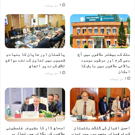
ر
1 دن پہلے
ی
یٰ
ک
ب
ی
ی
ج
ب
د
ی
و
ک
ج
و
ہ
ملک کے بیشتر علاقوں میں آج
پاکستان اور جاپان کا بنیادی
7
د
بھی گرم اور مرطوب موسم،
شعبوں میں تعاون کے نئے مواقع
س
پ
بالائی علاقوں میں بارش کا
تلاش کرنے پر اتفاق
ا
ر
امکان
1 دن پہلے
ل
س
1 دن پہلے
ق
م
ی
ج
د
ھ
ک
و
ی
ت
س
ہ
ز
ن
ا
ہ
احسن اقبال کی گلگت بلتستان
اسحاق ڈار کا مقبوضہ فلسطینی
ی
کے ترقیاتی منصوبوں میں تیزی
علاقوں کی بگڑتی صورتحال پر