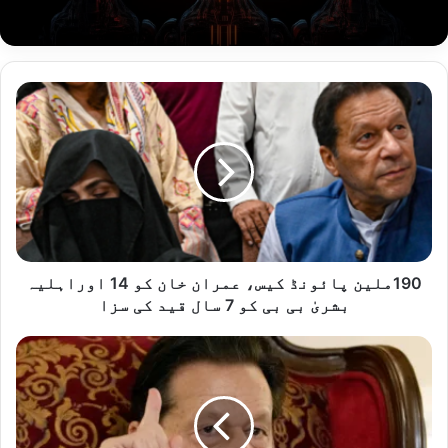
1
9
0
م
ل
ی
ن
پ
ا
ئ
190ملین پائونڈ کیس، عمران خان کو 14 اوراہلیہ
و
بشریٰ بی بی کو 7 سال قید کی سزا
ن
ڈ
ا
ک
پ
ی
ن
س
ے
،
ا