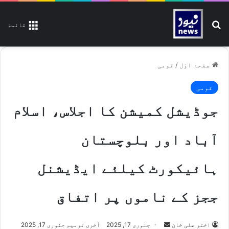
تلاش کیجیے
قائمة
صفحۂ اوّل
/
قومی
قومی
جوڈیشل کمیشن کا اجلاس، اسلام
آباد اور بلوچستان
ہائیکورٹ کیلئے ایڈیشنل
ججز کے ناموں پر اتفاق
اختر علی خان
S
جنوری 17, 2025
آخری ترمیم جنوری 17, 2025