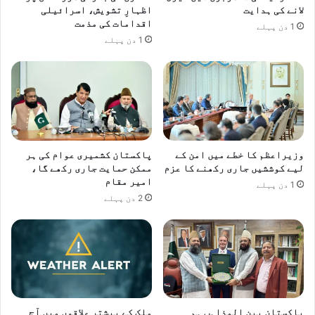
ں
لانے کی ہدایت
اظہارِ تشویش، اسرائیلی
ک
اقدامات کی مذمت
1 دن پہلے
ر
1 دن پہلے
و
ں
گ
ا
،
ع
م
وزیراعظم کا خطے میں امن کے
پاکستان کشمیری عوام کی ہر
ر
لیے کوششیں جاری رکھنے کا عزم
ممکن حمایت جاری رکھے گا،
ا
امیر مقام
ن
1 دن پہلے
2 دن پہلے
خ
ا
ن
پاکستان بین المذاہب ہم
ملک کے بیشتر علاقوں میں آج