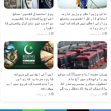
نائب وزیراعظم و وزیر خارجہ
یومِ استحصالِ کشمیر: مسلح
اسحاق ڈار کل القدس سے متعلق
افواجِ پاکستان کا کشمیری
وزارتی اجلاس میں شرکت کے لیے
عوام سے غیر متزلزل یکجہتی کا
اردن روانہ
اظہار
2 دن پہلے
2 دن پہلے
چہلم حضرت امام حسینؓ کے موقع
ایس آئی ایف سی کی سہولت
پر راولپنڈی میں آج عام
کاری، سرمایہ کاری اور
تعطیل،میٹرو بس سروس صدر تک
برآمدی شعبے کے فروغ میں اہم
پاک سیکرٹریٹ تک معطل رہے گی
پیش رفت
3 دن پہلے
3 دن پہلے