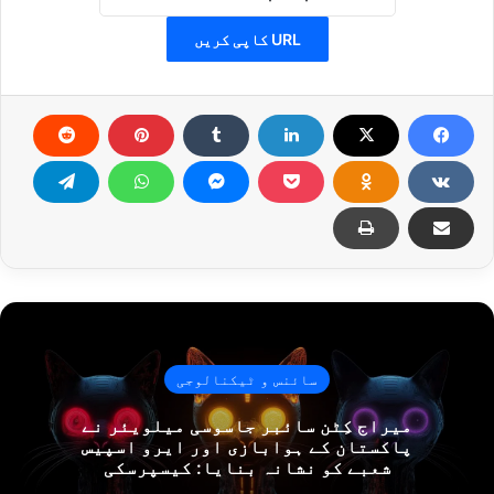
URL کاپی کریں
سائنس و ٹیکنالوجی
میراج کِٹن سائبر جاسوسی میلویئر نے
پاکستان کے ہوابازی اور ایرو اسپیس
شعبے کو نشانہ بنایا: کیسپرسکی