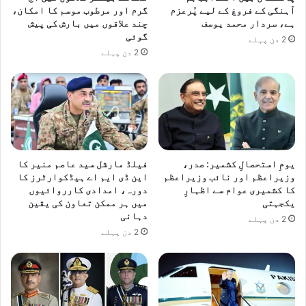
آہنگی کے فروغ کے لیے پُرعزم
گرم اور مرطوب موسم کا امکان،
ہے، سردار محمد یوسف
چند علاقوں میں بارش کی پیش
گوئی
2 دن پہلے
2 دن پہلے
یومِ استحصالِ کشمیر: صدر،
فیلڈ مارشل سید عاصم منیر کا
وزیراعظم اور نائب وزیراعظم
این ڈی ایم اے ہیڈکوارٹرز کا
کا کشمیری عوام سے اظہارِ
دورہ، امدادی کارروائیوں
یکجہتی
میں ہر ممکن تعاون کی یقین
دہانی
2 دن پہلے
2 دن پہلے