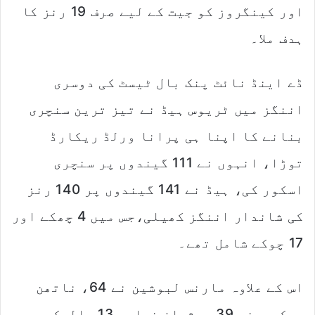
اور کینگروز کو جیت کے لیے صرف 19 رنز کا
ہدف ملا۔
ڈے اینڈ نائٹ پنک بال ٹیسٹ کی دوسری
اننگز میں ٹریوس ہیڈ نے تیز ترین سنچری
بنانے کا اپنا ہی پرانا ورلڈ ریکارڈ
توڑا، انہوں نے 111 گیندوں پر سنچری
اسکور کی، ہیڈ نے 141 گیندوں پر 140 رنز
کی شاندار اننگز کھیلی،جس میں 4 چھکے اور
17 چوکے شامل تھے۔
اس کے علاوہ مارنس لبوشین نے 64، ناتھن
میکسوینی 39، عثمان خواجہ 13، الیکس