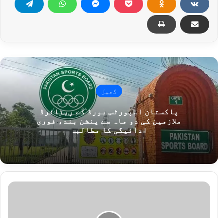
کھیل
پاکستان اسپورٹس بورڈ کے ریٹائرڈ
ملازمین کی دو ماہ سے پنشن بند، فوری
ادائیگی کا مطالبہ
ا
ط
ا
ل