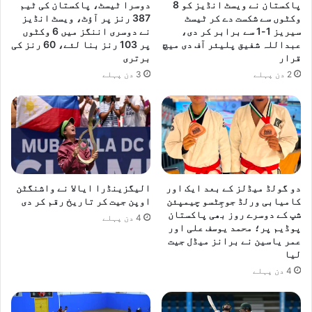
پاکستان نے ویسٹ انڈیز کو 8
دوسرا ٹیسٹ، پاکستان کی ٹیم
ٹ
وکٹوں سے شکست دے کر ٹیسٹ
387 رنز پر آؤٹ، ویسٹ انڈیز
ر
سیریز 1-1 سے برابر کر دی،
نے دوسری اننگز میں 6 وکٹوں
ا
عبداللہ شفیق پلیئر آف دی میچ
پر 103 رنز بنا لئے، 60 رنز کی
ف
قرار
برتری
ی
2 دن پہلے
3 دن پہلے
پ
ر
ہ
و
ن
ے
و
ا
دو گولڈ میڈلز کے بعد ایک اور
الیگزینڈرا ایالا نے واشنگٹن
ل
کامیابی ورلڈ جوجِٹسو چیمپئن
اوپن جیت کر تاریخ رقم کر دی
ی
شپ کے دوسرے روز بھی پاکستان
4 دن پہلے
پ
پوڈیم پر؛ محمد یوسف علی اور
ی
عمر یاسین نے برانز میڈل جیت
لیا
ش
ر
4 دن پہلے
ف
ت