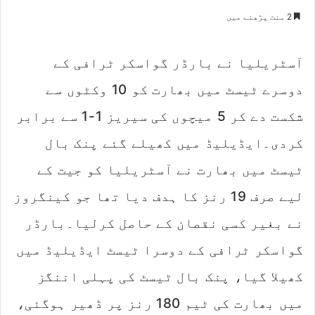
e
2 منٹ پڑھنے میں
n
d
آسٹریلیا نے بارڈر گواسکر ٹرافی کے
a
n
دوسرے ٹیسٹ میں بھارت کو 10 وکٹوں سے
e
m
شکست دے کر 5 میچوں کی سیریز 1-1 سے برابر
a
کردی۔ایڈیلیڈ میں کھیلے گئے پنک بال
i
l
ٹیسٹ میں بھارت نے آسٹریلیا کو جیت کے
لیے صرف 19 رنز کا ہدف دیا تھا جو کینگروز
نے بغیر کسی نقصان کے حاصل کرلیا۔بارڈر
گواسکر ٹرافی کے دوسرا ٹیسٹ ایڈیلیڈ میں
کھیلا گیا، پنک بال ٹیسٹ کی پہلی اننگز
میں بھارت کی ٹیم 180 رنز پر ڈھیر ہوگئی،