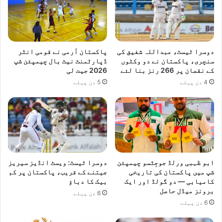
ک
ے
ب
ا
ر
دوسرا ٹیسٹ، عبداللہ شفیق کی
پاکستان آرمی نے قومی انٹر
ے
سنچری، پاکستان نے دو وکٹوں
ڈپارٹمنٹ نیٹ بال چیمپئن شپ
م
کے نقصان پر 266 رنز بنا لئے
2026 جیت لی
ی
4 دن پہلے
5 دن پہلے
ں
آ
گ
ا
ہ
ک
ی
ا
ابو ظہبی ورلڈ جوجِٹسو چیمپئن
دوسرا ٹیسٹ: ویسٹ انڈیز سیریز
شپ میں پاکستان کی تاریخی
جیتنے کے قریب، پاکستان پر کم
کامیابی — دو گولڈ اور ایک
بیک کا دباؤ
برونز میڈل حاصل
6 دن پہلے
6 دن پہلے