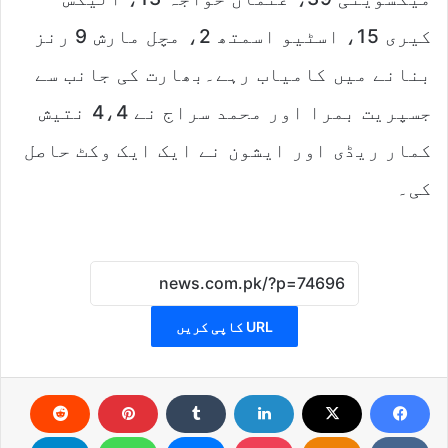
کیری 15، اسٹیو اسمتھ 2، مچل مارش 9 رنز
بنانے میں کامیاب رہے۔بھارت کی جانب سے
جسپریت بمرا اور محمد سراج نے 4،4 نتیش
کمار ریڈی اور ایشون نے ایک ایک وکٹ حاصل
کی۔
URL کاپی کریں