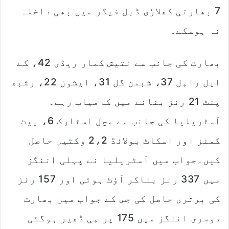
7 بھارتی کھلاڑی ڈبل فیگر میں بھی داخلہ
نہ ہوسکے۔
بھارت کی جانب سے نتیش کمار ریڈی 42، کے
ایل راہل 37، شبمن گل 31، ایشون 22، رشبھ
پنٹ 21 رنز بنانے میں کامیاب رہے۔
آسٹریلیا کی جانب سے مچل اسٹارک 6، پیٹ
کمنز اور اسکاٹ بولانڈ 2،2 وکٹیں حاصل
کیں۔جواب میں آسٹریلیا نے پہلی اننگز
میں 337 رنز بناکر آؤٹ ہوئی اور 157 رنز
کی برتری حاصل کی جس کے جواب میں بھارت
دوسری اننگز میں 175 پر ہی ڈھیر ہوگئی