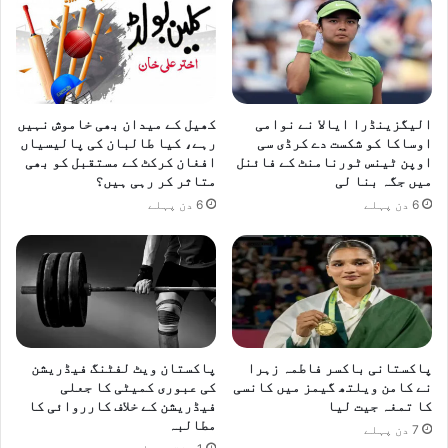
الیگزینڈرا ایالا نے نوامی
کھیل کے میدان بھی خاموش نہیں
اوساکا کو شکست دے کرڈی سی
رہے، کیا طالبان کی پالیسیاں
اوپن ٹینس ٹورنامنٹ کے فائنل
افغان کرکٹ کے مستقبل کو بھی
میں جگہ بنا لی
متاثر کر رہی ہیں؟
6 دن پہلے
6 دن پہلے
پاکستانی باکسر فاطمہ زہرا
پاکستان ویٹ لفٹنگ فیڈریشن
نے کامن ویلتھ گیمز میں کانسی
کی عبوری کمیٹی کا جعلی
کا تمغہ جیت لیا
فیڈریشن کے خلاف کارروائی کا
مطالبہ
7 دن پہلے