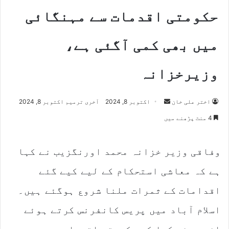
حکومتی اقدمات سے مہنگائی
میں بھی کمی آگئی ہے،
وزیرخزانہ
اختر علی خان
S
اکتوبر 8, 2024
آخری ترمیم اکتوبر 8, 2024
e
4 منٹ پڑھنے میں
n
d
وفاقی وزیر خزانہ محمد اورنگزیب نے کہا
a
n
ہے کہ معاشی استحکام کے لیے کیے گئے
e
m
اقدامات کے ثمرات ملنا شروع ہوگئے ہیں۔
a
اسلام آباد میں پریس کانفرنس کرتے ہوئے
i
l