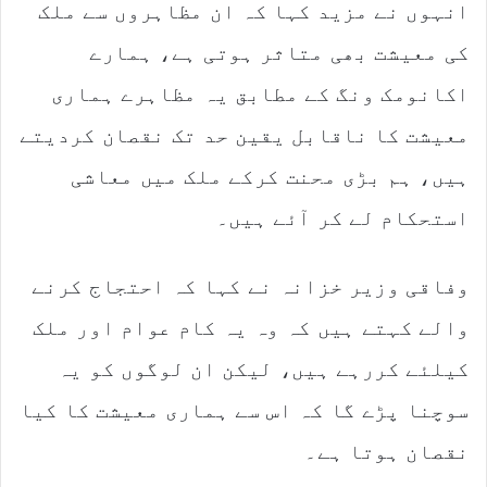
انہوں نے مزید کہا کہ ان مظاہروں سے ملک
کی معیشت بھی متاثر ہوتی ہے، ہمارے
اکانومک ونگ کے مطابق یہ مظاہرے ہماری
معیشت کا ناقابل یقین حد تک نقصان کردیتے
ہیں، ہم بڑی محنت کرکے ملک میں معاشی
استحکام لے کر آئے ہیں۔
وفاقی وزیر خزانہ نے کہا کہ احتجاج کرنے
والے کہتے ہیں کہ وہ یہ کام عوام اور ملک
کیلئے کررہے ہیں، لیکن ان لوگوں کو یہ
سوچنا پڑے گا کہ اس سے ہماری معیشت کا کیا
نقصان ہوتا ہے۔