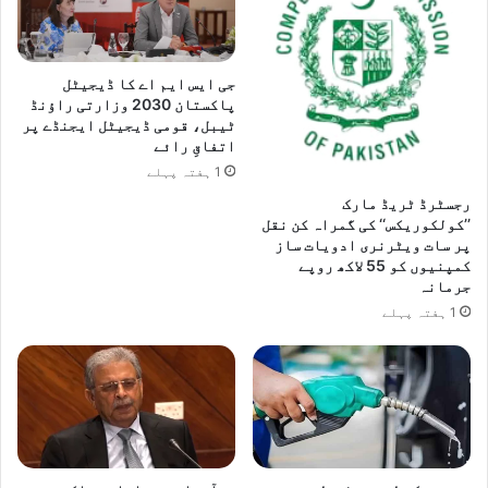
جی ایس ایم اے کا ڈیجیٹل
پاکستان 2030 وزارتی راؤنڈ
ٹیبل، قومی ڈیجیٹل ایجنڈے پر
اتفاقِ رائے
1 ہفتہ پہلے
رجسٹرڈ ٹریڈ مارک
’’کولکوریکس‘‘ کی گمراہ کن نقل
پر سات ویٹرنری ادویات ساز
کمپنیوں کو 55 لاکھ روپے
جرمانہ
1 ہفتہ پہلے