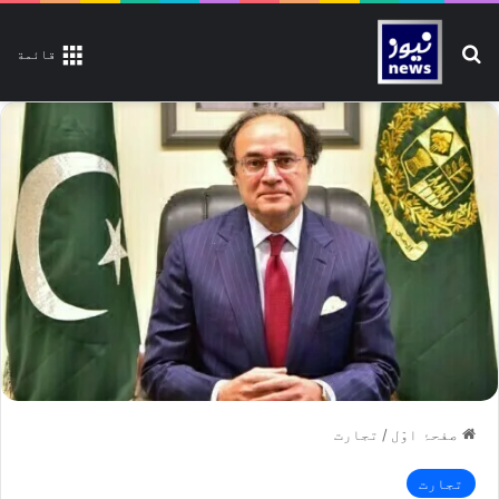
تلاش کیجیے
قائمة
صفحۂ اوّل
/
تجارت
تجارت