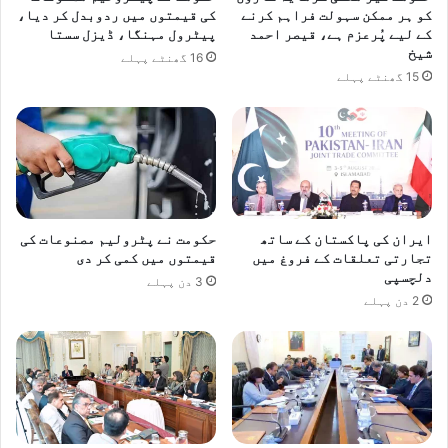
ا
ی
کو ہر ممکن سہولت فراہم کرنے
کی قیمتوں میں ردوبدل کر دیا،
ل
کے لیے پُرعزم ہے، قیصر احمد
پیٹرول مہنگا، ڈیزل سستا
د
شیخ
ی
ہ
16 گھنٹے پہلے
ک
ن
15 گھنٹے پہلے
ش
گ
ن
ا
ک
م
م
ی
ی
آ
ش
ر
ن
ا
ایران کی پاکستان کے ساتھ
حکومت نے پٹرولیم مصنوعات کی
ک
ئ
تجارتی تعلقات کے فروغ میں
قیمتوں میں کمی کر دی
و
ی
دلچسپی
3 دن پہلے
د
،
2 دن پہلے
و
ل
س
ا
ر
ت
ا
و
خ
ں
ط
م
ل
ک