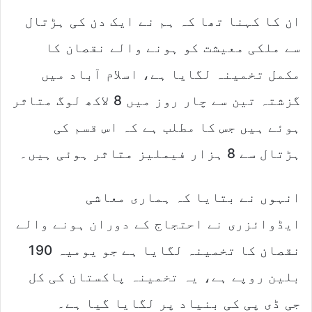
ان کا کہنا تھا کہ ہم نے ایک دن کی ہڑتال
سے ملکی معیشت کو ہونے والے نقصان کا
مکمل تخمینہ لگایا ہے، اسلام آباد میں
گزشتہ تین سے چار روز میں 8 لاکھ لوگ متاثر
ہوئے ہیں جس کا مطلب ہے کہ اس قسم کی
ہڑتال سے 8 ہزار فیملیز متاثر ہوئی ہیں۔
انہوں نے بتایا کہ ہماری معاشی
ایڈوائزری نے احتجاج کے دوران ہونے والے
نقصان کا تخمینہ لگایا ہے جو یومیہ 190
بلین روپے ہے، یہ تخمینہ پاکستان کی کل
جی ڈی پی کی بنیاد پر لگایا گیا ہے۔