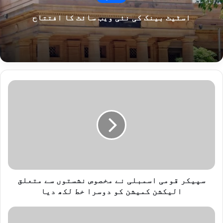
اسٹیٹ بینک کی نئی ویب سائٹ کا افتتاح
س
پ
ی
ک
ر
ق
و
م
ی
ا
سپیکر قومی اسمبلی نے مخصوص نشستوں سے متعلق
س
الیکشن کمیشن کو دوسرا خط لکھ دیا
م
ب
خ
ل
ی