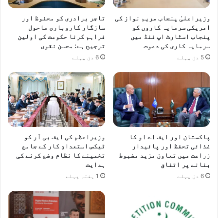
وزیراعلیٰ پنجاب مریم نواز کی
تاجر برادری کو محفوظ اور
امریکی سرمایہ کاروں کو
سازگار کاروباری ماحول
پنجاب اسٹارٹ اپ فنڈ میں
فراہم کرنا حکومت کی اولین
سرمایہ کاری کی دعوت
ترجیح ہے: محسن نقوی
5 دن پہلے
6 دن پہلے
پاکستان اور ایف اے او کا
وزیراعظم کی ایف بی آر کو
غذائی تحفظ اور پائیدار
ٹیکس استعدادِ کار کے جامع
زراعت میں تعاون مزید مضبوط
تخمینے کا نظام وضع کرنے کی
بنانے پر اتفاق
ہدایت
6 دن پہلے
1 ہفتہ پہلے