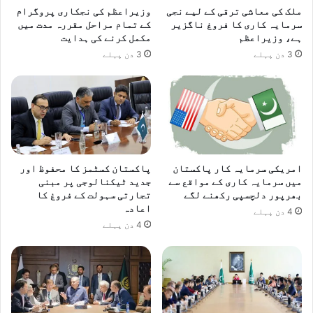
ک
و
ملک کی معاشی ترقی کے لیے نجی
وزیراعظم کی نجکاری پروگرام
ھ
ں
سرمایہ کاری کا فروغ ناگزیر
کے تمام مراحل مقررہ مدت میں
د
ک
ہے، وزیراعظم
مکمل کرنے کی ہدایت
ی
ا
3 دن پہلے
3 دن پہلے
ا
آ
ز
ا
د
ا
ن
ہ
ا
امریکی سرمایہ کار پاکستان
پاکستان کسٹمز کا محفوظ اور
س
میں سرمایہ کاری کے مواقع سے
جدید ٹیکنالوجی پر مبنی
ت
بھرپور دلچسپی رکھنے لگے
تجارتی سہولت کے فروغ کا
اعادہ
ع
4 دن پہلے
م
4 دن پہلے
ا
ل