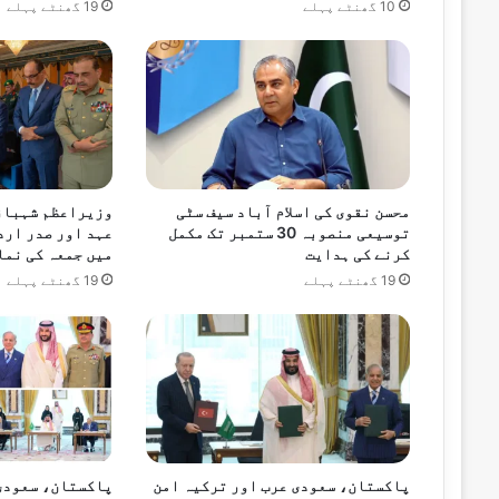
10 گھنٹے پہلے
19 گھنٹے پہلے
ف
ا
ظ
اکتوبر 30, 2024
ت
ی
ض
م
ا
اکتوبر 29, 2024
ن
ماحول میں بہتری کیلئے سویڈن کےتجربات س
محسن نقوی کی اسلام آباد سیف سٹی
وزیراعظم شہباز
ت
توسیعی منصوبہ 30 ستمبر تک مکمل
عہد اور صدر ارد
م
کرنے کی ہدایت
میں جمعہ کی نما
ن
19 گھنٹے پہلے
19 گھنٹے پہلے
ظ
اکتوبر 29, 2024
و
ترکیہ کے قومی دن پر ترک عوام کی خوشیوں 
ر
پاکستان، سعودی عرب اور ترکیہ امن
پاکستان، سعودی 