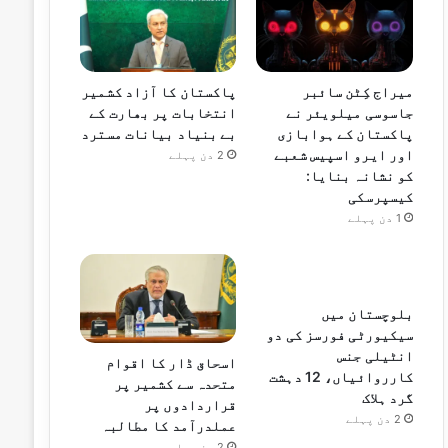
میراج کِٹن سائبر
پاکستان کا آزاد کشمیر
جاسوسی میلویئر نے
انتخابات پر بھارت کے
پاکستان کے ہوابازی
بے بنیاد بیانات مسترد
اور ایرو اسپیس شعبے
2 دن پہلے
کو نشانہ بنایا:
کیسپرسکی
1 دن پہلے
بلوچستان میں
سیکیورٹی فورسز کی دو
انٹیلی جنس
اسحاق ڈار کا اقوام
کارروائیاں، 12 دہشت
متحدہ سے کشمیر پر
گرد ہلاک
قراردادوں پر
2 دن پہلے
عملدرآمد کا مطالبہ
2 دن پہلے