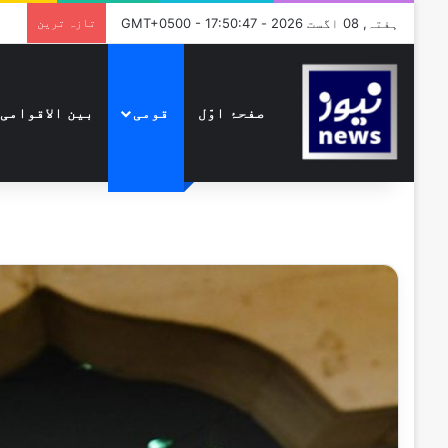
ہفتہ, 08 اگست 2026 - GMT+0500 - 17:50:47
تازہ ترین
صفحۂ اوّل
قومی
بین الاقوامی