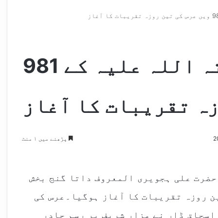
داتا گنج بخش رحمتہ اللہ علیہ کے 981
ہ تقریبات کا آغاز
پڑھنے میں ۱ منٹ
 حضرت علی ہجویری المعروف داتا گنج بخش
981 ویں عرس کی تین روزہ تقریبات کا آغاز ہوگیا۔عرس کی
اسحاق ڈار نے مزار شریف پر رسم چادر