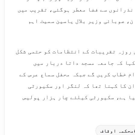
 نذرانوں سے فضا معطر ہوگئی، تقریب میں
، صوبائی وزیر بلال یاسین سمیت اہم
 روزہ تقریبات کے انتظامات کو حتمی شکل
ہا کہ جامعہ مسجد داتا دربار میں
م خطاب کریں گے جبکہ محفل سماع عرس کے
ن کا کہنا تھا کہ لنگر اور سکیورٹی
یا ہے، سکیورٹی کیلئے چار ہزار پولیس
محکمہ اوقاف