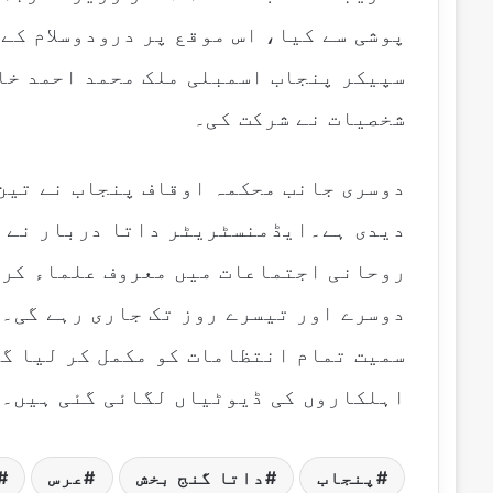
m
پوشی سے کیا، اس موقع پر درودوسلام کے
a
i
سپیکر پنجاب اسمبلی ملک محمد احمد خان
l
شخصیات نے شرکت کی۔
دوسری جانب محکمہ اوقاف پنجاب نے تین
دیدی ہے۔ایڈمنسٹریٹر داتا دربار نے ک
روحانی اجتماعات میں معروف علماء کرا
دوسرے اور تیسرے روز تک جاری رہے گی۔ا
سمیت تمام انتظامات کو مکمل کر لیا گ
اہلکاروں کی ڈیوٹیاں لگائی گئی ہیں۔
پنجاب
داتا گنج بخش
عرس