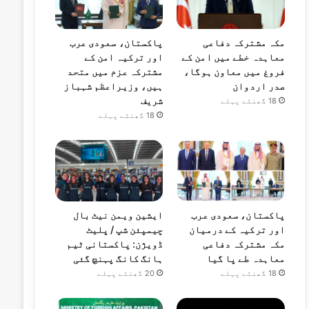
مکہ مشترکہ دفاعی
پاکستان، سعودی عرب
معاہدہ خطے میں امن کے
اور ترکیہ امن کے
فروغ میں معاون ہوگا،
مشترکہ عزم میں متحد
صدر اردوان
ہیں، وزیراعظم شہباز
شریف
18 گھنٹے پہلے
18 گھنٹے پہلے
پاکستان، سعودی عرب
ایشین ویمن نیٹ بال
اور ترکیہ کے درمیان
چیمپئن شپ / پلیٹ
مکہ مشترکہ دفاعی
ڈویژن: پاکستانی ٹیم
معاہدہ طے پا گیا
ہانگ کانگ پہنچ گئی
18 گھنٹے پہلے
20 گھنٹے پہلے