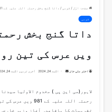
صفحۂ اوّل
/
قومی
/
داتا گنج بخش رحمتہ اللہ علیہ کے 981 ویں عرس کی تین روزہ تقریبات کا آغاز
قومی
ویں عرس کی تین روز
اختر علی خان
S
اگست 24, 2024
آخری ترمیم اگست 24, 2024
e
n
d
لاہور(سی این پی ) مخدوم الاولیا سیدنا
a
رحمتہ اللہ علیہ کے 
n
e
تقریبات کا باقاعدہ آغاز وزیر خارجہ 