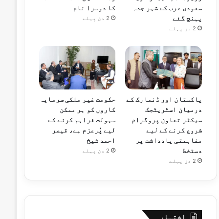
سعودی عرب کے شہر جدہ
کا دوسرا نام
پہنچ گئے
2 دن پہلے
2 دن پہلے
پاکستان اور ڈنمارک کے
حکومت غیر ملکی سرمایہ
درمیان اسٹریٹجک
کاروں کو ہر ممکن
سیکٹر تعاون پروگرام
سہولت فراہم کرنے کے
شروع کرنے کے لیے
لیے پُرعزم ہے، قیصر
مفاہمتی یادداشت پر
احمد شیخ
دستخط
2 دن پہلے
2 دن پہلے
اشتہار