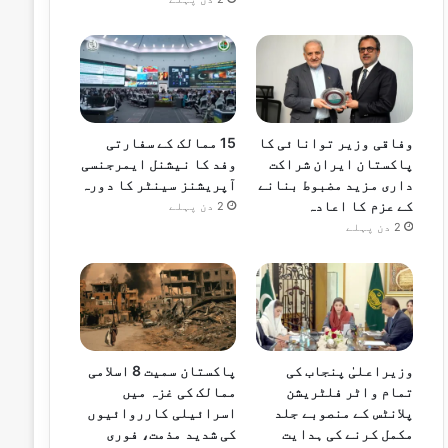
وفاقی وزیر توانائی کا
15 ممالک کے سفارتی
پاکستان ایران شراکت
وفد کا نیشنل ایمرجنسی
داری مزید مضبوط بنانے
آپریشنز سینٹر کا دورہ
کے عزم کا اعادہ
2 دن پہلے
2 دن پہلے
وزیراعلیٰ پنجاب کی
پاکستان سمیت 8 اسلامی
تمام واٹر فلٹریشن
ممالک کی غزہ میں
پلانٹس کے منصوبے جلد
اسرائیلی کارروائیوں
مکمل کرنے کی ہدایت
کی شدید مذمت، فوری