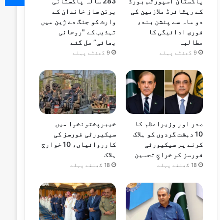
پاکستان اسپورٹس بورڈ
283 سالہ پاکستانی
کے ریٹائرڈ ملازمین کی
برتن ساز خاندان کے
دو ماہ سے پنشن بند،
وارث کو جنگ دے ژین میں
فوری ادائیگی کا
تہذیب کے "روحانی
مطالبہ
بھائی” مل گئے
9 گھنٹے پہلے
9 گھنٹے پہلے
صدر اور وزیراعظم کا
خیبرپختونخوا میں
10 دہشت گردوں کو ہلاک
سیکیورٹی فورسز کی
کرنے پر سیکیورٹی
کارروائیاں، 10 خوارج
فورسز کو خراجِ تحسین
ہلاک
18 گھنٹے پہلے
18 گھنٹے پہلے