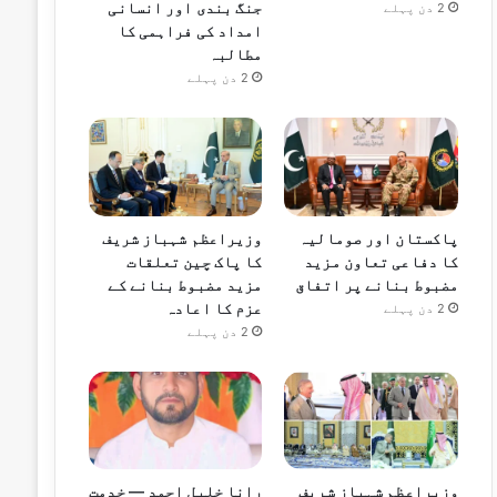
جنگ بندی اور انسانی
2 دن پہلے
امداد کی فراہمی کا
مطالبہ
2 دن پہلے
پاکستان اور صومالیہ
وزیراعظم شہباز شریف
کا دفاعی تعاون مزید
کا پاک چین تعلقات
مضبوط بنانے پر اتفاق
مزید مضبوط بنانے کے
عزم کا اعادہ
2 دن پہلے
2 دن پہلے
وزیراعظم شہباز شریف
رانا خلیل احمد — خدمت