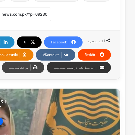
آگے بھجیے
X
Facebook
noklassniki
VKontakte
Reddit
ای میل کے ذریعے بھیجیے
پرنٹ کیجیے
اگل
اکتوبر 24, 