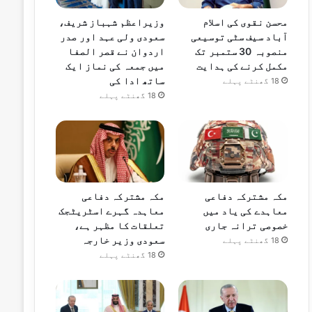
محسن نقوی کی اسلام
وزیراعظم شہباز شریف،
آباد سیف سٹی توسیعی
سعودی ولی عہد اور صدر
منصوبہ 30 ستمبر تک
اردوان نے قصر الصفا
مکمل کرنے کی ہدایت
میں جمعہ کی نماز ایک
ساتھ ادا کی
18 گھنٹے پہلے
18 گھنٹے پہلے
مکہ مشترکہ دفاعی
مکہ مشترکہ دفاعی
معاہدے کی یاد میں
معاہدہ گہرے اسٹریٹجک
خصوصی ترانہ جاری
تعلقات کا مظہر ہے،
سعودی وزیر خارجہ
18 گھنٹے پہلے
18 گھنٹے پہلے