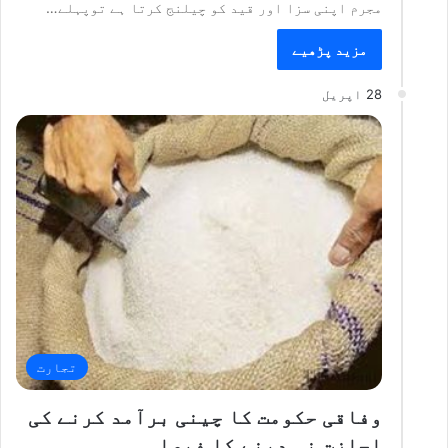
مجرم اپنی سزا اور قید کو چیلنج کرتا ہے توپہلے…
مزید پڑھیے
28 اپریل
تجارت
وفاقی حکومت کا چینی برآمد کرنے کی
اجازت نہ دینے کا فیصلہ