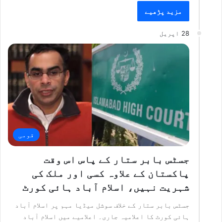
مزید پڑھیے
28 اپریل
قومی
جسٹس بابر ستار کے پاس اس وقت
پاکستان کے علاوہ کسی اور ملک کی
شہریت نہیں، اسلام آباد ہائی کورٹ
جسٹس بابر ستار کے خلاف سوشل میڈیا مہم پر اسلام آباد
ہائی کورٹ کا اعلامیہ جاری۔ اعلامیے میں اسلام آباد