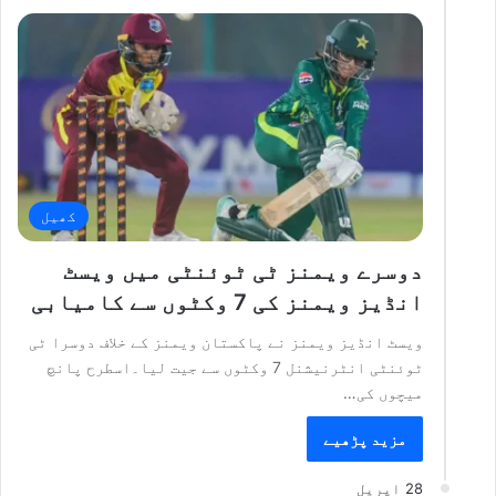
کھیل
دوسرے ویمنز ٹی ٹوئنٹی میں ویسٹ
انڈیز ویمنز کی 7 وکٹوں سے کامیابی
ویسٹ انڈیز ویمنز نے پاکستان ویمنز کے خلاف دوسرا ٹی
ٹوئنٹی انٹرنیشنل 7 وکٹوں سے جیت لیا۔اسطرح پانچ
میچوں کی…
مزید پڑھیے
28 اپریل