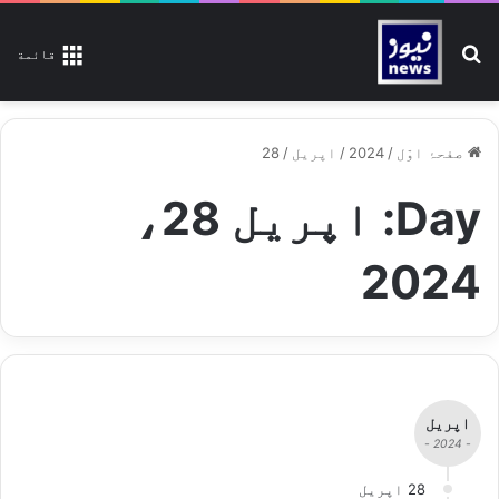
تلاش کیجیے
قائمة
صفحۂ اوّل
/
2024
/
اپریل
/
28
Day:
اپریل 28،
2024
اپریل
- 2024 -
28 اپریل