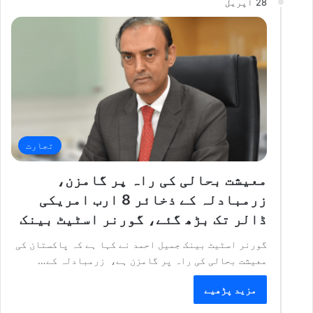
28 اپریل
تجارت
معیشت بحالی کی راہ پر گامزن،
زرمبادلہ کے ذخائر 8 ارب امریکی
ڈالر تک بڑھ گئے، گورنر اسٹیٹ بینک
گورنر اسٹیٹ بینک جمیل احمد نے کہا ہے کہ پاکستان کی
معیشت بحالی کی راہ پر گامزن ہے، زرمبادلہ کے…
مزید پڑھیے