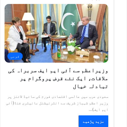
قومی
وزیراعظم سے آئی ایم ایف سربراہ کی
ملاقات، ایک نئے قرض پروگرام پر
تبادلہ خیال
سعودی عرب میں عالمی اقتصادی فورم کی سائیڈ لائنز پر
وزیر اعظم شہباز شریف سے انٹرنیشنل مانیٹری فنڈ(آئی
ایم ایف)…
مزید پڑھیے