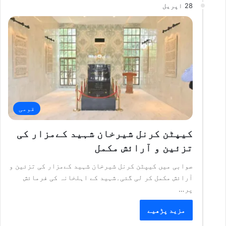
28 اپریل
قومی
کیپٹن کرنل شیرخان شہید کےمزار کی
تزئین و آرائش مکمل
صوابی میں کیپٹن کرنل شیرخان شہید کےمزار کی تزئین و
آرائش مکمل کر لی گئی۔شہید کے اہلخانہ کی فرمائش
پر…
مزید پڑھیے