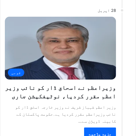
28 اپریل
قومی
وزیراعظم نے اسحاق ڈار کو نائب وزیر
اعظم مقرر کردیا، نوٹیفکیشن جاری
وزیر اعظم شہباز شریف نے وزیر خارجہ اسحٰق ڈار کو
نائب وزیراعظم مقرر کردیا ہے۔حکومت پاکستان کے
کابینہ ڈویژن سے…
مزید پڑھیے