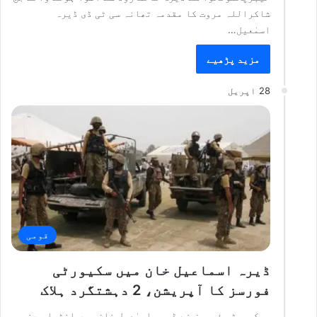
شاکراللہ مروت کا مقدمہ تھانہ سی ٹی ڈی ڈیرہ
اسمٰعیل…
مزید پڑھیے
28 اپریل
قومی
ڈیرہ اسماعیل خان میں سکیورٹی
فورسز کا آپریشن، 2 دہشتگرد ہلاک
سیکیورٹی فورسز نے ڈیرہ اسمٰعیل خان میں انٹیلی جنس