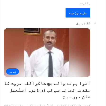
ہائی…
مزید پڑھیے
28 اپریل
قومی
اغوا ہونے والے جج شاکراللہ مروت کا
مقدمہ تھانہ سی ٹی ڈی ڈیرہ اسمٰعیل
خان میں درج
خیبرپختونخوا کے ڈیرہ ٹانک روڈ سے اغوا ہونے والے جج