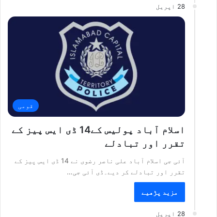
28 اپریل
قومی
اسلام آباد پولیس کے14 ڈی ایس پیز کے
تقرر اور تبادلے
آئی جی اسلام آباد علی ناصر رضوی نے 14 ڈی ایس پیز کے
تقرر اور تبادلے کر دیے۔ڈی آئی جی…
مزید پڑھیے
28 اپریل