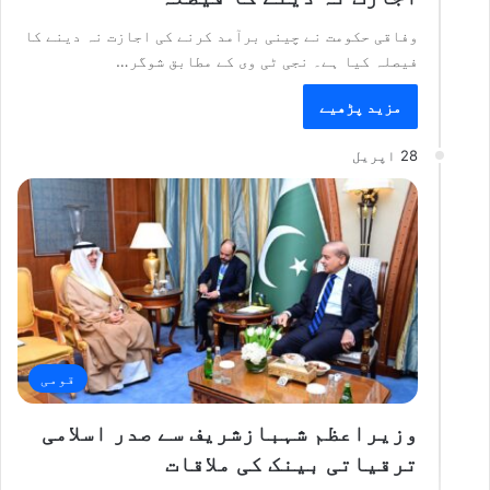
وفاقی حکومت نے چینی برآمد کرنے کی اجازت نہ دینے کا
فیصلہ کیا ہے۔ نجی ٹی وی کے مطابق شوگر…
مزید پڑھیے
28 اپریل
قومی
وزیراعظم شہبازشریف سے صدر اسلامی
ترقیاتی بینک کی ملاقات