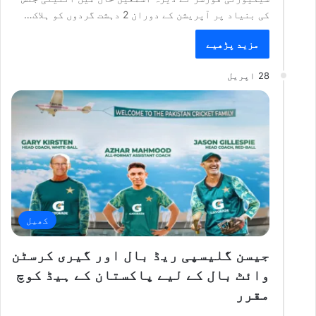
کی بنیاد پر آپریشن کے دوران 2 دہشت گردوں کو ہلاک…
مزید پڑھیے
28 اپریل
کھیل
جیسن گلیسپی ریڈ بال اور گیری کرسٹن
وائٹ بال کے لیے پاکستان کے ہیڈ کوچ
مقرر