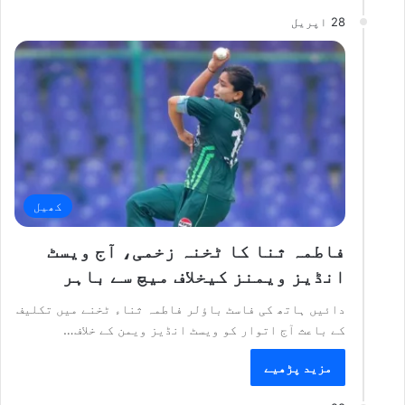
28 اپریل
کھیل
فاطمہ ثنا کا ٹخنہ زخمی، آج ویسٹ
انڈیز ویمنز کیخلاف میچ سے باہر
دائیں ہاتھ کی فاسٹ باؤلر فاطمہ ثناء ٹخنے میں تکلیف
کے باعث آج اتوار کو ویسٹ انڈیز ویمن کے خلاف…
مزید پڑھیے