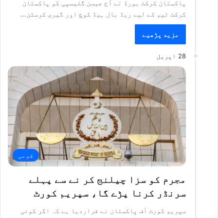
پاکستان کرکٹ بورڈ نے آج جیسن گلیسپی کو پاکستان
کرکٹ ٹیم کے لیے ریڈ بال ہیڈ کوچ اور گیری کرسٹن…
مزید پڑھیے
28 اپریل
قومی
مجرم کو سزا چیلنج کر نے سے پہلے
سرنڈر کرنا پڑے گا، سپریم کورٹ
سپریم کورٹ آف پاکستان نے قراردیا ہے کہ اگر کوئی