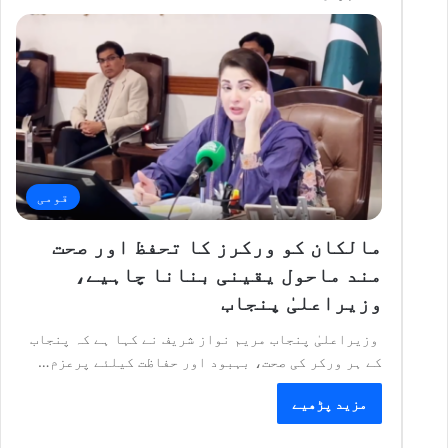
قومی
مالکان کو ورکرز کا تحفظ اور صحت
مند ماحول یقینی بنانا چاہیے،
وزیراعلیٰ پنجاب
وزیراعلیٰ پنجاب مریم نواز شریف نے کہا ہے کہ پنجاب
کے ہر ورکر کی صحت، بہبود اور حفاظت کیلئے پرعزم…
مزید پڑھیے