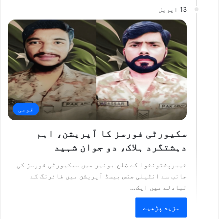
13 اپریل
قومی
سکیورٹی فورسز کا آپریشن، اہم
دہشتگرد ہلاک، دو جوان شہید
خیبرپختونخوا کے ضلع بونیر میں سیکیورٹی فورسز کی
جانب سے انٹیلی جنس بیسڈ آپریشن میں فائرنگ کے
تبادلے میں ایک…
مزید پڑھیے