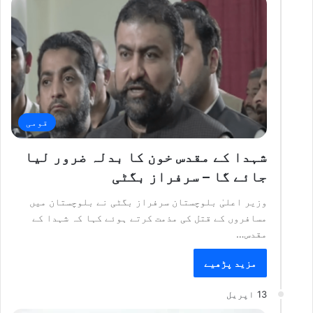
قومی
شہدا کے مقدس خون کا بدلہ ضرور لیا
جائے گا – سرفراز بگٹی
وزیر اعلیٰ بلوچستان سرفراز بگٹی نے بلوچستان میں
مسافروں کے قتل کی مذمت کرتے ہوئے کہا کہ شہدا کے
مقدس…
مزید پڑھیے
13 اپریل