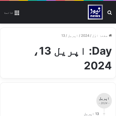
تلاش کیجیے
قائمة
صفحۂ اوّل
/
2024
/
اپریل
/
13
Day:
اپریل 13،
2024
اپریل
- 2024 -
13 اپریل