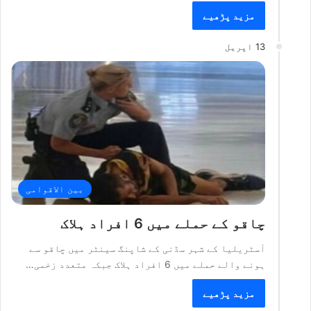
مزید پڑھیے
13 اپریل
بین الاقوامی
چاقو کے حملے میں 6 افراد ہلاک
آسٹریلیا کے شہر سڈنی کے شاپنگ سینٹر میں چاقو سے
ہونے والے حملے میں 6 افراد ہلاک جبکہ متعدد زخمی…
مزید پڑھیے