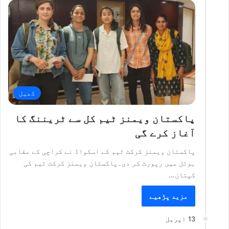
کھیل
پاکستان ویمنز ٹیم کل سے ٹریننگ کا
آغاز کرے گی
پاکستان ویمنز کرکٹ ٹیم کے اسکواڈ نے کراچی کے مقامی
ہوٹل میں رپورٹ کر دی۔پاکستان ویمنز کرکٹ ٹیم کی
کپتان…
مزید پڑھیے
13 اپریل