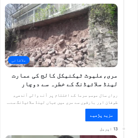
علاقائی
مری،علیوٹ ٹیکنیکل کالج کی عمارت
لینڈ سلائیڈنگ کے خطرہ سے دوچار
رواں سال موسم سرما کے اختتام پر آنے والی آندھی،
طوفان اور بارشوں سے مری میں جہاں لینڈ سلائیڈنگ سے…
مزید پڑھیے
13 اپریل