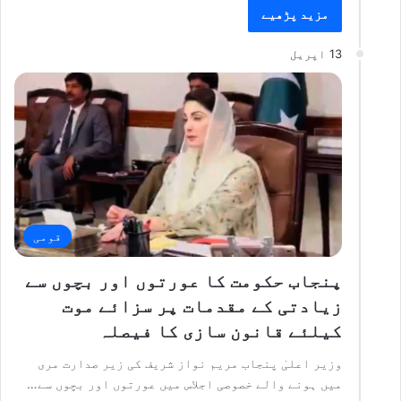
مزید پڑھیے
13 اپریل
قومی
پنجاب حکومت کا عورتوں اور بچوں سے
زیادتی کے مقدمات پر سزائے موت
کیلئے قانون سازی کا فیصلہ
وزیر اعلیٰ پنجاب مریم نواز شریف کی زیر صدارت مری
میں ہونے والے خصوصی اجلاس میں عورتوں اور بچوں سے…