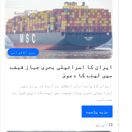
بین الاقوامی
ایران کا اسرائیلی بحری جہاز قبضے
میں لینے کا دعویٰ
ایران کے پاسداران انقلاب نے آبنائے ہرمز میں
اسرائیلی بحری جہاز قبضے میں لینے کا دعویٰ کیا ہے
جسے اب…
مزید پڑھیے
13 اپریل