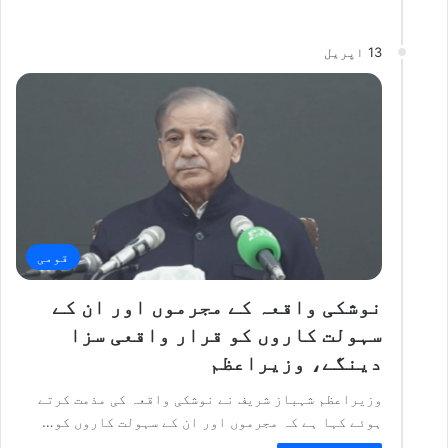
13 اپریل
قومی
نوشکی واقعہ کے مجرموں اور ان کے
سہولت کاروں کو قرار واقعی سزا
دینگے، وزیراعظم
وزیراعظم شہباز شریف نے نوشکی واقعہ کی مذمت کرتے
ہوئے کہا ہے کہ مجرموں اور ان کے سہولت کاروں کو…