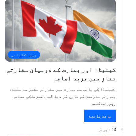
بین الاقوامی
کینیڈا اور بھارت کے درمیان سفارتی
تناؤ میں مزید اضافہ
کینیڈا کی جانب سے بھارت میں سفارتی مشنز سے متعدد
بھارتی ملازمین کو فارغ کر دیا گیا۔غیرملکی میڈیا
رپورٹس کے…
مزید پڑھیے
13 اپریل