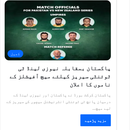
کھیل
پاکستان بمقابلہ نیوزی لینڈ ٹی
ٹوئنٹی سیریز کیلئے میچ آفیشلز کے
ناموں کا اعلان
پاکستان کرکٹ بورڈ نے پاکستان اور نیوزی لینڈ کے
درمیان پانچ ٹی ٹوئنٹی انٹرنیشنل میچوں کی سیریز کے
لیے میچ…
مزید پڑھیے