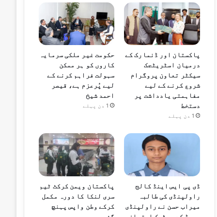
پاکستان اور ڈنمارک کے
حکومت غیر ملکی سرمایہ
درمیان اسٹریٹجک
کاروں کو ہر ممکن
سیکٹر تعاون پروگرام
سہولت فراہم کرنے کے
شروع کرنے کے لیے
لیے پُرعزم ہے، قیصر
مفاہمتی یادداشت پر
احمد شیخ
دستخط
1 دن پہلے
1 دن پہلے
ڈی پی ایس اینڈ کالج
پاکستان ویمن کرکٹ ٹیم
راولپنڈی کی طالبہ
سری لنکا کا دورہ مکمل
میراب حسن نے راولپنڈی
کرکے وطن واپس پہنچ
بورڈ کے میٹرک امتحان
گئی