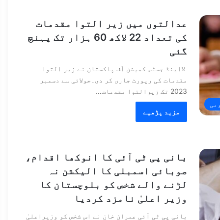
عدالتوں میں زیر التوا مقدمات
کی تعداد 22 لاکھ 60 ہزار تک پہنچ
گئی
لااینڈ جسٹس کمیشن آف پاکستان نے زیر التوا
مقدمات کی رپورٹ جاری کر دی۔جولائی سے دسمبر
2023 تک زیرالتوا مقدمات…
می
مزید پڑھیے
بانی پی ٹی آئی کا انوکھا اقدام،
صوبائی اسمبلی کا الیکشن نہ
لڑنے والے شخص کو بلوچستان کا
وزیر اعلیٰ نامزد کردیا
بانی پی ٹی آئی عمران خان نے اس شخص کو وزيرِاعلیٰ