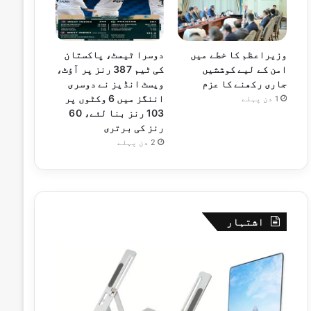
وزیراعظم کا خطے میں
دوسرا ٹیسٹ، پاکستان
امن کے لیے کوششیں
کی ٹیم 387 رنز پر آؤٹ،
جاری رکھنے کا عزم
ویسٹ انڈیز نے دوسری
اننگز میں 6 وکٹوں پر
1 دن پہلے
103 رنز بنا لئے، 60
رنز کی برتری
2 دن پہلے
اشتہار