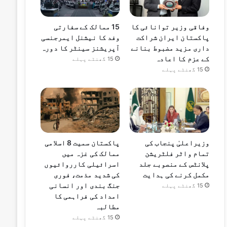
وفاقی وزیر توانائی کا
15 ممالک کے سفارتی
پاکستان ایران شراکت
وفد کا نیشنل ایمرجنسی
داری مزید مضبوط بنانے
آپریشنز سینٹر کا دورہ
کے عزم کا اعادہ
15 گھنٹے پہلے
15 گھنٹے پہلے
وزیراعلیٰ پنجاب کی
پاکستان سمیت 8 اسلامی
تمام واٹر فلٹریشن
ممالک کی غزہ میں
پلانٹس کے منصوبے جلد
اسرائیلی کارروائیوں
مکمل کرنے کی ہدایت
کی شدید مذمت، فوری
جنگ بندی اور انسانی
15 گھنٹے پہلے
امداد کی فراہمی کا
مطالبہ
15 گھنٹے پہلے