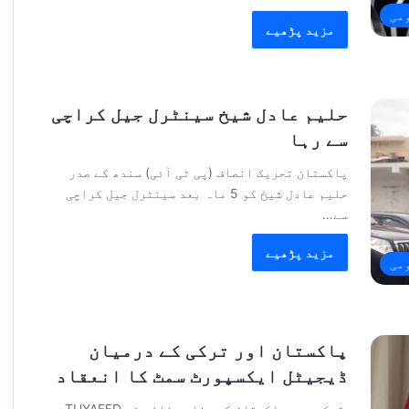
می
مزید پڑھیے
حلیم عادل شیخ سینٹرل جیل کراچی
سے رہا
پاکستان تحریک انصاف (پی ٹی آئی) سندھ کے صدر
حلیم عادل شیخ کو 5 ماہ بعد سینٹرل جیل کراچی
سے…
مزید پڑھیے
می
پاکستان اور ترکی کے درمیان
ڈیجیٹل ایکسپورٹ سمٹ کا انعقاد
ترکی میں پاکستان کے سفارت خانے نے TUYAFED