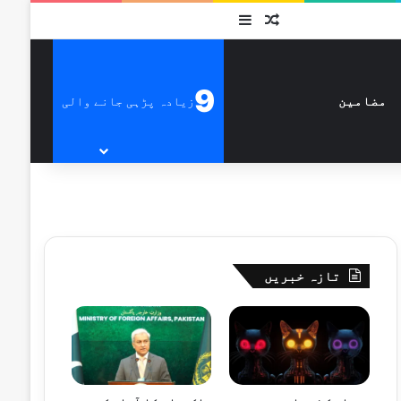
متفرق
Sidebar
9
زیادہ پڑہی جانے والی
مضامین
تازہ خبریں