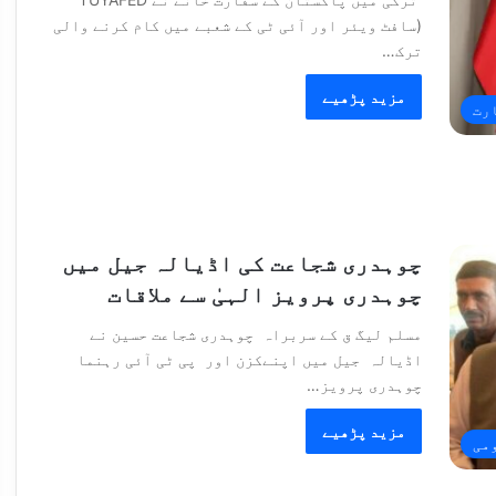
(سافٹ ویئر اور آئی ٹی کے شعبے میں کام کرنے والی
ترک…
مزید پڑھیے
رت
چوہدری شجاعت کی اڈیالہ جیل میں
چوہدری پرویز الہیٰ سے ملاقات
مسلم لیگ ق کے سربراہ چوہدری شجاعت حسین نے
اڈیالہ جیل میں اپنےکزن اور پی ٹی آئی رہنما
چوہدری پرویز…
مزید پڑھیے
می