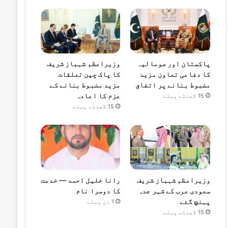
پاکستان اور صومالیہ
وزیراعظم شہباز شریف
کا دفاعی تعاون مزید
کا پاک چین تعلقات
مضبوط بنانے پر اتفاق
مزید مضبوط بنانے کے
عزم کا اعادہ
15 گھنٹے پہلے
15 گھنٹے پہلے
وزیراعظم شہباز شریف
رانا خلیل احمد — خدمت
سعودی عرب کے شہر جدہ
کا دوسرا نام
پہنچ گئے
1 دن پہلے
15 گھنٹے پہلے