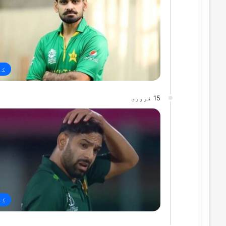
کھ
15 فروری
کھ