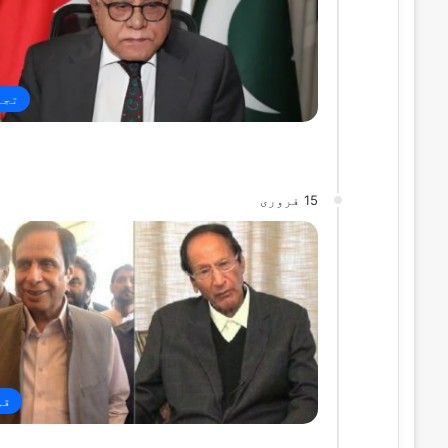
تجا
15 فروری
قو