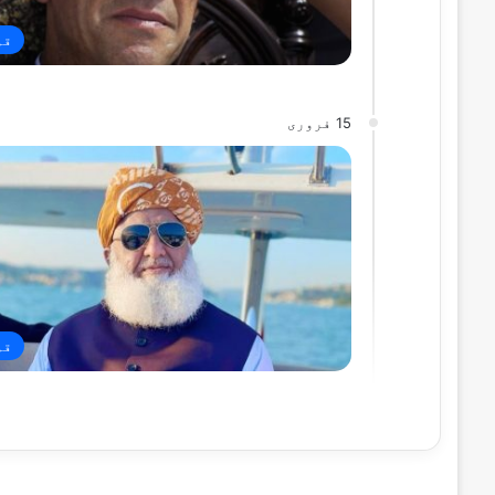
قو
15 فروری
قو