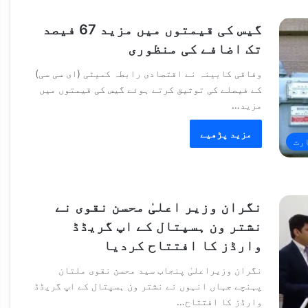
گیس کی قیمتوں میں مزید 67 فیصد
تک اضافے کی منظوری
وفاقی کابینہ نے اقتصادی رابطہ کمیٹی (ای سی سی)
کے فیصلے کی توثیق کرتے ہوئے گیس کی قیمتوں میں
مزید…
مزید پڑھیے
رت
نگران وزیر اعلیٰ محسن نقوی نے
نشتر ون ہسپتال کے اپ گریڈڈ
وارڈز کا افتتاح کردیا
نگران وزیراعلیٰ پنجاب سید محسن نقوی ملتان
پہنچے جہاں انہوں نے نشتر ون ہسپتال کے اپ گریڈڈ
وارڈز کا افتتاح…