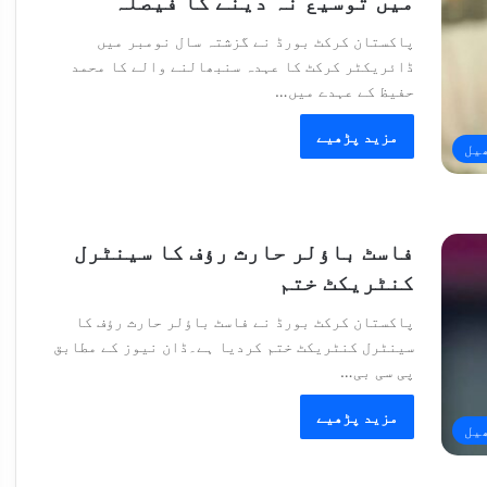
میں توسیع نہ دینے کا فیصلہ
پاکستان کرکٹ بورڈ نے گزشتہ سال نومبر میں
ڈائریکٹر کرکٹ کا عہدہ سنبھالنے والے کا محمد
حفیظ کے عہدے میں…
مزید پڑھیے
یل
فاسٹ باؤلر حارث رؤف کا سینٹرل
کنٹریکٹ ختم
پاکستان کرکٹ بورڈ نے فاسٹ باؤلر حارث رؤف کا
سینٹرل کنٹریکٹ ختم کردیا ہے۔ڈان نیوز کے مطابق
پی سی بی…
مزید پڑھیے
یل