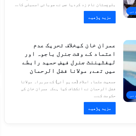
بلوچستان نام زد کردیا جس نے صوبائی اسمبلی کا…
می
مزید پڑھیے
عمران خان کیخلاف تحریک عدم
اعتماد کے وقت جنرل باجوہ اور
لیفٹیننٹ جنرل فیض حمید رابطے
میں تھے، مولانا فضل الرحمان
جمعیت علماء اسلام (جے یو آئی) کے سربراہ مولانا
فضل الرحمان نے انکشاف کیا ہےکہ عمران خان کی
می
حکومت کے…
مزید پڑھیے