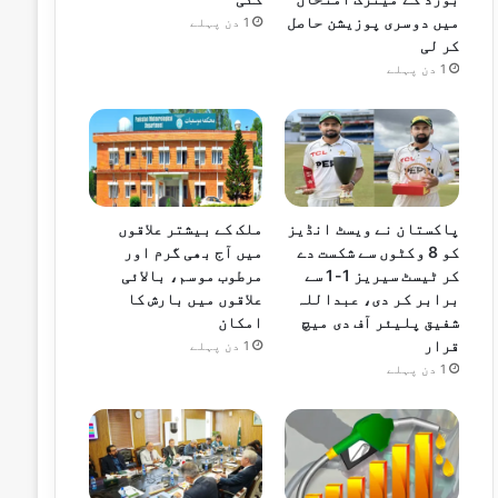
میں دوسری پوزیشن حاصل
1 دن پہلے
کر لی
1 دن پہلے
پاکستان نے ویسٹ انڈیز
ملک کے بیشتر علاقوں
کو 8 وکٹوں سے شکست دے
میں آج بھی گرم اور
کر ٹیسٹ سیریز 1-1 سے
مرطوب موسم، بالائی
برابر کر دی، عبداللہ
علاقوں میں بارش کا
شفیق پلیئر آف دی میچ
امکان
قرار
1 دن پہلے
1 دن پہلے