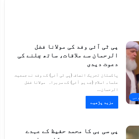
پی ٹی آئی وفد کی مولانا فضل
الرحمان سے ملاقات، ساتھ چلنے کی
دعوت دیدی
پاکستان تحریک انصاف (پی ٹی آئی) کے وفد نے جمعیت
علماء اسلام (جے یو آئی) کے سربراہ مولانا فضل
الرحمان…
می
مزید پڑھیے
پی سی بی کا محمد حفیظ کے عہدے