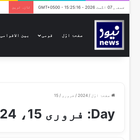
جمعہ, 07 اگست 2026 - GMT+0500 - 15:25:16
تازہ ترین
صفحۂ اوّل
قومی
بین الاقوامی
صفحۂ اوّل
/
2024
/
فروری
/
15
Day:
فروری 15، 2024