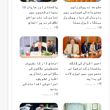
حکومت نے پیٹرولیم
پاکستان اور جاپان کا
مصنوعات کی قیمتوں میں
بنیادی شعبوں میں
ردوبدل کر دیا، پیٹرول
تعاون کے نئے مواقع
مہنگا، ڈیزل سستا
تلاش کرنے پر اتفاق
1 دن پہلے
1 دن پہلے
احسن اقبال کی گلگت
اسحاق ڈار کا مقبوضہ
بلتستان کے ترقیاتی
فلسطینی علاقوں کی
منصوبوں میں تیزی لانے
بگڑتی صورتحال پر
کی ہدایت
اظہارِ تشویش،
اسرائیلی اقدامات کی
1 دن پہلے
مذمت
1 دن پہلے