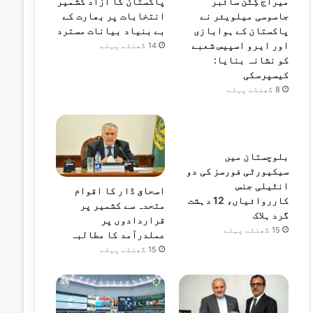
میراج کِٹن سائبر
پاکستان کا آزاد کشمیر
جاسوسی میلویئر نے
انتخابات پر بھارت کے
پاکستان کے ہوابازی
بے بنیاد بیانات مسترد
اور ایرو اسپیس شعبے
14 گھنٹے پہلے
کو نشانہ بنایا:
کیسپرسکی
8 گھنٹے پہلے
بلوچستان میں
سیکیورٹی فورسز کی دو
انٹیلی جنس
اسحاق ڈار کا اقوام
کارروائیاں، 12 دہشت
متحدہ سے کشمیر پر
گرد ہلاک
قراردادوں پر
15 گھنٹے پہلے
عملدرآمد کا مطالبہ
15 گھنٹے پہلے