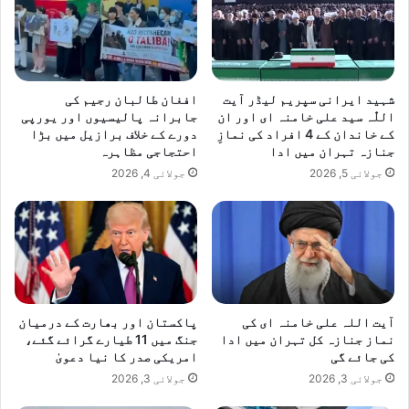
ق
و
ہ
ب
م
ا
د
ئ
م
ی
شہید ایرانی سپریم لیڈر آیت
افغان طالبان رجیم کی
ق
گ
اللّٰہ سید علی خامنہ ای اور ان
جابرانہ پالیسیوں اور یورپی
ا
ی
کے خاندان کے 4 افراد کی نمازِ
دورے کے خلاف برازیل میں بڑا
ب
ن
جنازہ تہران میں ادا
احتجاجی مظاہرہ
ل
گ
جولائی 5, 2026
جولائی 4, 2026
ک
ے
2
ک
ا
ر
ن
د
آیت اللہ علی خامنہ ای کی
پاکستان اور بھارت کے درمیان
ے
نماز جنازہ کل تہران میں ادا
جنگ میں 11 طیارے گرائے گئے،
گ
کی جائے گی
امریکی صدر کا نیا دعویٰ
ر
جولائی 3, 2026
جولائی 3, 2026
ف