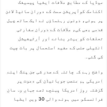
میڈیا کے مطابق ملاقات ایشیا پیسیفک
i
l
اکنامک کوآپریشن سمٹ کے دوران سائیڈ لائن
پر ہوئی، دونوں رہنماؤں نے ایک ساتھ چہل
قدمی بھی کی، ملاقات کے دوران سفارتی
تعلقات کو بہتر بنانے اور آرٹیفیشل
انٹیلی جنس کے مفید استعمال پر بات چیت
کی گئی۔
واضح رہے کہ چائنہ کے صدر شی جن پنگ اپنے
امریکی ہم منصب جوبائیڈن کی دعوت پر
گزشتہ روز امریکا پہنچے تھے جہاں وہ سان
فرانسسکو میں ہونے والی 30 ویں ایشیا