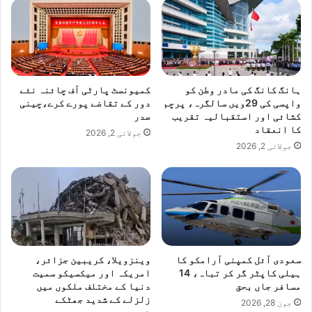
ت
ا
ر
ہانگ کانگ کی مادر وطن کو
کمیونسٹ پارٹی آف چائنہ نئے
واپسی کی 29ویں سالگرہ، پرچم
دور کے تقاضے پورے کرے،چینی
کشائی اور استقبالیہ تقریب
صدر
کا انعقاد
جولائی 2, 2026
جولائی 2, 2026
سعودی آئل کمپنی آرامکو کا
وینزویلا، کریبین جزائر،
ہیلی کاپٹر گر کر تباہ، 14
امریکہ اور میکسیکو سمیت
مسافر جاں بحق
دنیا کے مختلف ملکوں میں
زلزلے کے شدید جھٹکے
جون 28, 2026