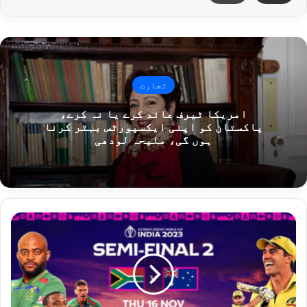
تجارت
امریکا ٹیرف عائد کرے یا نہ کرے،
پاکستان کو اپنی ایکسپورٹس بہتر کرنا
ہوں گی، ملیحہ لودھی
و
ر
ل
ڈ
ک
پ
ک