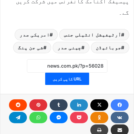
پیسیفک اکنامک کانفرنس میں شرکت کریں
گے۔
آرٹیفیشل انٹیلی جنس
امریکی صدر
جوبائیڈن
چینی صدر
شی جن پنگ
URL کاپی کریں