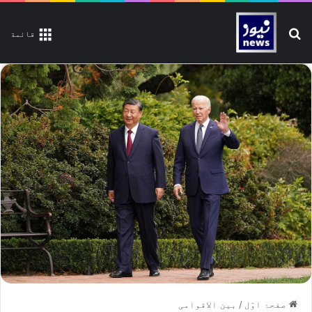
تلاش کیجیے
قائمة
صفحۂ اوّل
/
بین الاقوامی