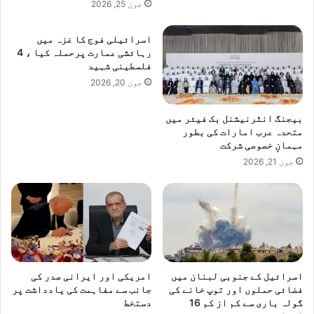
جون 25, 2026
اسرائیلی فوج کا غزہ میں
رہائشی عمارت پرحملہ کیا ، 4
فلسطینی شہید
جون 20, 2026
بیجنگ انٹرنیشنل بک فیئر میں
متحدہ عرب امارات کی بطور
مہمانِ خصوصی شرکت
جون 21, 2026
اسرائیل کے جنوبی لبنان میں
امریکی اور ایرانی صدر کی
فضائی حملوں اور توپ خانے کی
جانب سے مفاہمت کی یادداشت پر
گولہ باری سے کم از کم 16
دستخط