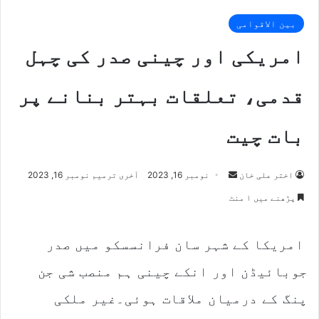
بین الاقوامی
امریکی اور چینی صدر کی چہل
قدمی، تعلقات بہتر بنانے پر
بات چیت
اختر علی خان
S
نومبر 16, 2023
آخری ترمیم نومبر 16, 2023
e
پڑھنے میں ۱ منٹ
n
d
امریکا کے شہر سان فرانسسکو میں صدر
a
n
جوبائیڈن اور انکے چینی ہم منصب شی جن
e
m
پنگ کے درمیان ملاقات ہوئی۔غیر ملکی
a