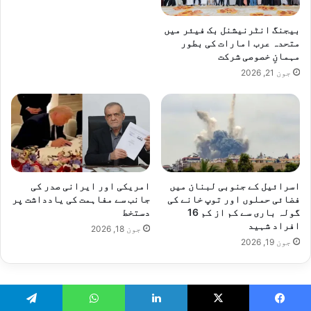
بیجنگ انٹرنیشنل بک فیئر میں
متحدہ عرب امارات کی بطور
مہمانِ خصوصی شرکت
جون 21, 2026
اسرائیل کے جنوبی لبنان میں
امریکی اور ایرانی صدر کی
فضائی حملوں اور توپ خانے کی
جانب سے مفاہمت کی یادداشت پر
گولہ باری سے کم از کم 16
دستخط
افراد شہید
جون 18, 2026
جون 19, 2026