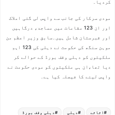
کردیا۔
مودی سرکار کی جانب سے واپس لی گئی املاک
اور ان 123 مقامات میں مساجد، درگاہیں
اور قبرستان شامل ہیں۔سابق وزیر اعظم من
موہن سنگھ کی حکومت نے دہلی کی 123 اہم
ملکیتوں کو دہلی وقف بورڈ کے حوالے کر
دیا تھا،ان ہی ملکیتوں کو مودی حکومت نے
واپس لینے کا فیصلہ کیا ہے۔
اثاثے
دہلی
دہلی وقف بورڈ