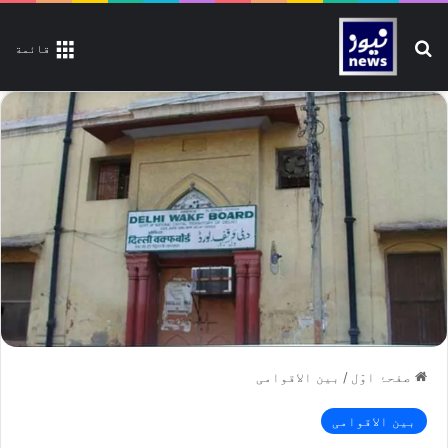
تلاش کیجیے
قائمة
صفحۂ اوّل
/
بین الاقوامی
بین الاقوامی