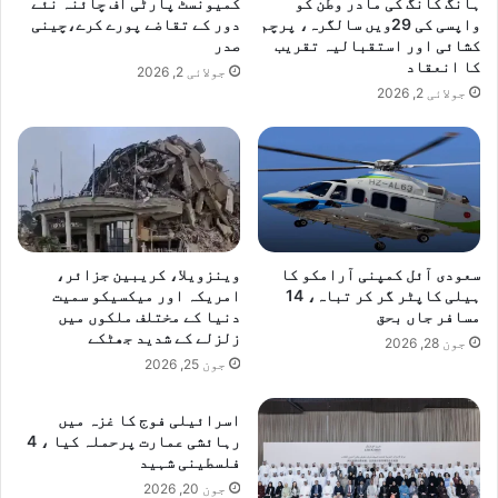
ہانگ کانگ کی مادر وطن کو
کمیونسٹ پارٹی آف چائنہ نئے
واپسی کی 29ویں سالگرہ، پرچم
دور کے تقاضے پورے کرے،چینی
کشائی اور استقبالیہ تقریب
صدر
کا انعقاد
جولائی 2, 2026
جولائی 2, 2026
سعودی آئل کمپنی آرامکو کا
وینزویلا، کریبین جزائر،
ہیلی کاپٹر گر کر تباہ، 14
امریکہ اور میکسیکو سمیت
مسافر جاں بحق
دنیا کے مختلف ملکوں میں
زلزلے کے شدید جھٹکے
جون 28, 2026
جون 25, 2026
اسرائیلی فوج کا غزہ میں
رہائشی عمارت پرحملہ کیا ، 4
فلسطینی شہید
جون 20, 2026