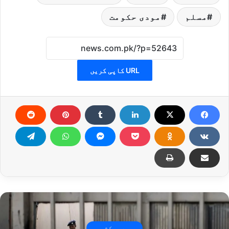
مسلم
مودی حکومت
URL کاپی کریں
جموں و کشمیر