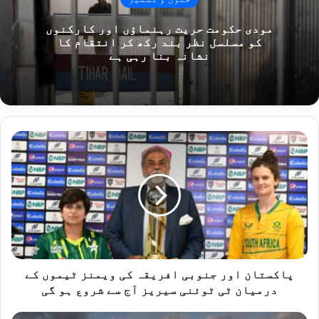
مودی حکومت حریت رہنماؤں اور کارکنوں
کو مسلسل نظر بند رکھ کر انتقام کا
نشانہ بنا رہی ہے
پ
ا
ک
س
ت
ا
ن
ا
و
ر
پاکستان اور جنوبی افریقہ کی ویمنز ٹیموں کے
ج
درمیان ٹی ٹوئنی سیریز آج سے شروع ہو گی
ن
و