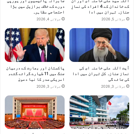
اللّٰہ سید علی خامنہ ای اور ان
جابرانہ پالیسیوں اور یورپی
س
م
کے خاندان کے 4 افراد کی نمازِ
دورے کے خلاف برازیل میں بڑا
ے
ک
جنازہ تہران میں ادا
احتجاجی مظاہرہ
ش
ا
جولائی 5, 2026
جولائی 4, 2026
ر
ن
و
ع
ہ
و
گ
ی
آیت اللہ علی خامنہ ای کی
پاکستان اور بھارت کے درمیان
نماز جنازہ کل تہران میں ادا
جنگ میں 11 طیارے گرائے گئے،
کی جائے گی
امریکی صدر کا نیا دعویٰ
جولائی 3, 2026
جولائی 3, 2026