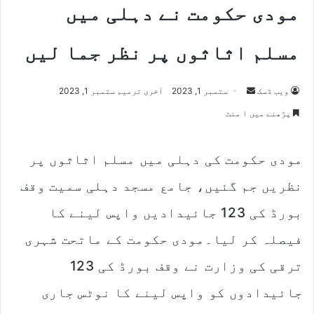
مودی حکومت نے دہلی میں
مسلم اثاثوں پر نظر جما لیں
ویب ڈسک
S
ستمبر 1, 2023
آخری ترمیم ستمبر 1, 2023
e
پڑھنے میں ۱ منٹ
n
d
مودی حکومت کی دہلی میں مسلم اثاثوں پر
a
n
نظریں جم گئیں، جامع مسجد دہلی سمیت وقف
e
m
بورڈ کی 123 جائیدادیں واپس لینے کا
a
فیصلہ کر لیا۔مودی حکومت کے ماتحت شہری
i
l
ترقی کی وزارت نے وقف بورڈ کی 123
جائیدادوں کو واپس لینے کا نوٹس جاری