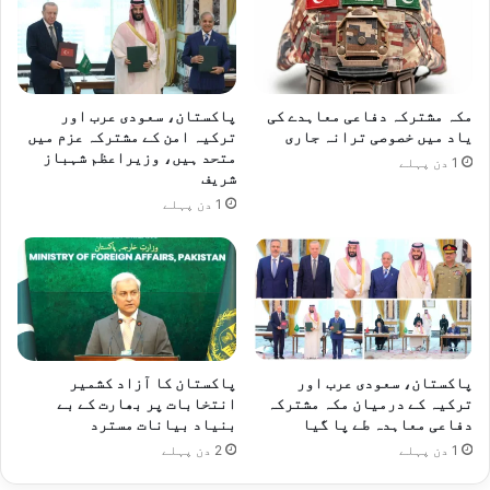
مکہ مشترکہ دفاعی معاہدے کی
پاکستان، سعودی عرب اور
یاد میں خصوصی ترانہ جاری
ترکیہ امن کے مشترکہ عزم میں
متحد ہیں، وزیراعظم شہباز
1 دن پہلے
شریف
1 دن پہلے
پاکستان، سعودی عرب اور
پاکستان کا آزاد کشمیر
ترکیہ کے درمیان مکہ مشترکہ
انتخابات پر بھارت کے بے
دفاعی معاہدہ طے پا گیا
بنیاد بیانات مسترد
1 دن پہلے
2 دن پہلے