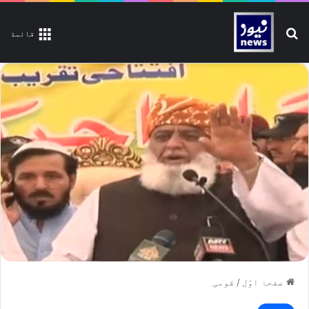
تلاش کیجیے
قائمة
صفحۂ اوّل
/
قومی