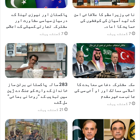
نائب وزیراعظم کا علاقائی امن
پاکستان اور نیوزی لینڈ کے
کے لیے آسیان کی کوششوں کی
درمیان سیاسی مشاورت اور
حمایت کا اعادہ
مشترکہ تجارتی کمیٹی کے اجلاس
7 گھنٹے پہلے
7 گھنٹے پہلے
مکہ مشترکہ دفاعی معاہدے کا
283 سالہ پاکستانی برتن ساز
اسلامی ممالک اور او آئی سی کی
خاندان کے وارث کو جنگ دے ژین
جانب سے خیرمقدم
میں تہذیب کے "روحانی بھائی”
مل گئے
7 گھنٹے پہلے
21 گھنٹے پہلے