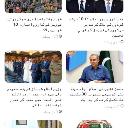
صدر اور وزیراعظم کا 10 دہشت
خیبرپختونخوا میں سیکیورٹی
گردوں کو ہلاک کرنے پر
فورسز کی کارروائیاں، 10
سیکیورٹی فورسز کو خراجِ
خوارج ہلاک
تحسین
1 دن پہلے
1 دن پہلے
محسن نقوی کی اسلام آباد سیف
وزیراعظم شہباز شریف، سعودی
سٹی توسیعی منصوبہ 30 ستمبر
ولی عہد اور صدر اردوان نے
تک مکمل کرنے کی ہدایت
قصر الصفا میں جمعہ کی نماز
ایک ساتھ ادا کی
1 دن پہلے
1 دن پہلے