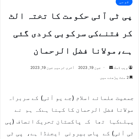
قومی
پی ٹی آئی حکومت کا تختہ الٹ
کر فتنےکی سرکوبی کردی گئی
ہے،مولانا فضل الرحمان
Send
ویب ڈسک
جون 19, 2023
آخری ترمیم جون 19, 2023
an
2 منٹ پڑھنے میں
email
جمعیت علمائے اسلام (جے یو آئی) کے سربراہ
مولانا فضل الرحمان کا کہنا ہےکہ ہم نے
پہلےکہا تھا کہ پاکستان تحریک انصاف (پی
ٹی آئی) کے پاس بیرونی ایجنڈا ہے، پی ٹی