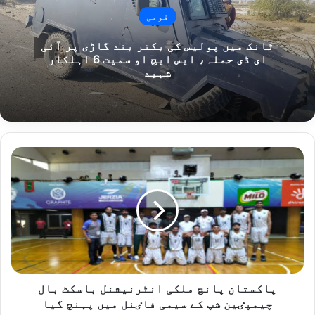
قومی
ٹانک میں پولیس کی بکتر بند گاڑی پر آئی
ای ڈی حملہ، ایس ایچ او سمیت 6 اہلکار
شہید
پاکستان
پانچ
ملکی
انٹرنیشنل
باسکٹ
بال
چیمپٸین
شپ
کے
سیمی
پاکستان پانچ ملکی انٹرنیشنل باسکٹ بال
فاٸنل
چیمپٸین شپ کے سیمی فاٸنل میں پہنچ گیا