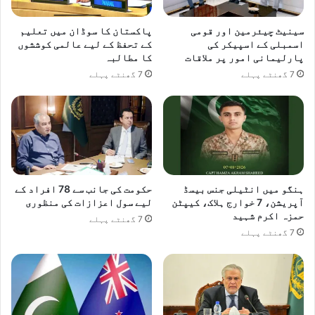
سینیٹ چیئرمین اور قومی
پاکستان کا سوڈان میں تعلیم
اسمبلی کے اسپیکر کی
کے تحفظ کے لیے عالمی کوششوں
پارلیمانی امور پر ملاقات
کا مطالبہ
7 گھنٹے پہلے
7 گھنٹے پہلے
ہنگو میں انٹیلی جنس بیسڈ
حکومت کی جانب سے 78 افراد کے
آپریشن، 7 خوارج ہلاک، کیپٹن
لیے سول اعزازات کی منظوری
حمزہ اکرم شہید
7 گھنٹے پہلے
7 گھنٹے پہلے