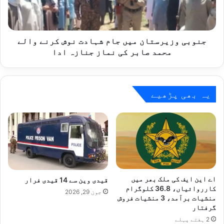
کرنے
والے
محمد
صابر
جنوبی وزیرستان میں جام شہادت نوش کرنے والے
کی
محمد صابر کی نماز جنازہ ادا
نماز
جنازہ
ادا
یہ بھی پڑھیے
اے این ایف کی ملک بھر میں
قیدی وین سے 14 قیدی فرار
کارروائیاں، 36.8 کلوگرام
جون 29, 2026
منشیات برآمد، 3 منشیات فروش
گرفتار
2 ہفتے پہلے