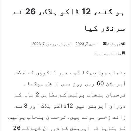
ہو گئے، 12 ڈاکو ہلاک، 26 نے
سرنڈر کیا
Send
ویب ڈسک
جون 7, 2023
آخری ترمیم جون 7, 2023
an
پڑھنے میں ۱ منٹ
email
پنجاب پولیس کا کچے میں ڈاکوؤں کے خلاف
آپریشن 60 ویں روز میں داخل ہوگیا۔
ترجمان پنجاب پولیس کے مطابق 2 ماہ کے
دوران آپریشن میں 12ڈاکو ہلاک اور 8 سے
زائد زخمی ہوئے ہیں۔ترجمان پنجاب پولیس
نے بتایا کہ آپریشن کے دوران کچے کے 26