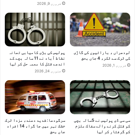
فروری 9, 2026
لودھراں ، باراتیوں کی گاڑی
پولیس کی بڑی کامیابی تھانہ
کی ٹرک سے ٹکر، 4 جاں بحق
نشاط آباد نے 11 سالہ بچے کے
اندھے قتل کا معمہ حل کر لیا
فروری 1, 2026
جنوری 24, 2026
سی سی ڈی پولیس نے 5سالہ بچی
سرگودھا: شدید دھند، مزدا ٹرک
کو قتل کرنے والے سفاک ملزم
خشک نہر میں جا گرا، 14 افراد
کو گرفتار کر لیا
جاں بحق