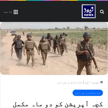
تلاش کیجیے
قائمة
صفحۂ اوّل
/
حادثات و جرائم
حادثات و جرائم
کچہ آپریشن کو دو ماہ مکمل