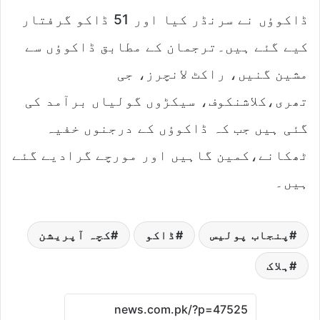
ڈاکوؤں نے سرنڈر کیا اور 51 ڈاکو گرفتار
کیے گئے ہیں۔ترجمان کے مطابق ڈاکوؤں سے
مشین گنیں، راکٹ لانچرز، جی
تھری،کلاشنکوف، سیکڑوں گولیاں برآمد کی
گئی ہیں جب کہ ڈاکوؤں کے درجنوں خفیہ
ٹھکانے،کمین گاہیں اور مورچے گرادیے گئے
ہیں۔
پنجاب پولیس
ڈاکو
کچہ آپریشن
ہلاک