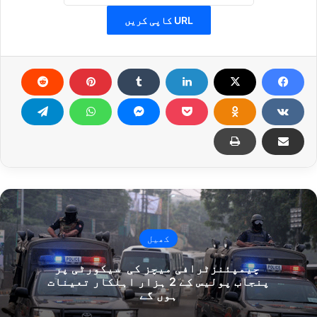
URL کاپی کریں
کھیل
چیمپئنزٹرافی میچز کی سیکورٹی پر
پنجاب پولیس کے 2 ہزار اہلکار تعینات
ہوں گے