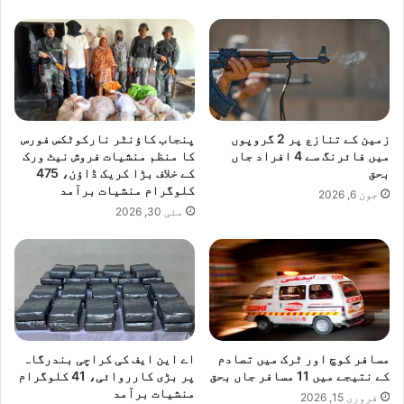
زمین کے تنازع پر 2 گروپوں
پنجاب کاؤنٹر نارکوٹکس فورس
میں فائرنگ سے 4 افراد جاں
کا منظم منشیات فروش نیٹ ورک
بحق
کے خلاف بڑا کریک ڈاؤن، 475
کلوگرام منشیات برآمد
جون 6, 2026
مئی 30, 2026
مسافر کوچ اور ٹرک میں تصادم
اے این ایف کی کراچی بندرگاہ
کے نتیجے میں 11 مسافر جاں بحق
پر بڑی کارروائی، 41 کلوگرام
منشیات برآمد
فروری 15, 2026