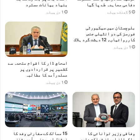
دفاعی معاہدہ طے پا گیا
بنیاد بیانات مسترد
5 گھنٹے پہلے
1 دن پہلے
بلوچستان میں سیکیورٹی
فورسز کی دو انٹیلی جنس
کارروائیاں، 12 دہشت گرد ہلاک
1 دن پہلے
اسحاق ڈار کا اقوام متحدہ سے
کشمیر پر قراردادوں پر
عملدرآمد کا مطالبہ
1 دن پہلے
وفاقی وزیر توانائی کا
15 ممالک کے سفارتی وفد کا
پاکستان ایران شراکت داری
نیشنل ایمرجنسی آپریشنز