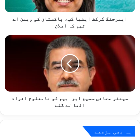
اے
ٹیم
کا
ایمرجنگ کرکٹ ایشیا کپ، پاکستان کی ویمن اے
اعلان
ٹیم کا اعلان
سینئر
صحافی
سمیع
ابراہیم
کو
نامعلوم
افراد
اٹھا
لے
گئے
سینئر صحافی سمیع ابراہیم کو نامعلوم افراد
اٹھا لے گئے
یہ بھی پڑھیے