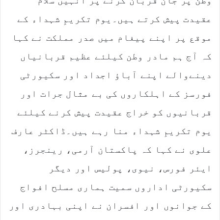
وطن پر جان قربان کرنے پر انہیں سلام
عقیدت پیش کرتے ہیں۔یوم تکریمِ شہداء کے
موقع پر اپنے پیغام میں صدر مملکت نے کہا
کہ آج ہم مادر وطن کیلئے عظیم قربانیاں
دینےوالے اپنے آباؤ اجداد اور سکیورٹی
فورسز کے اہلکاروں کی بے مثال جرات اور
قربانیوں کو خراج عقیدت پیش کرنے کیلئے
یوم تکریمِ شہداء منا رہے ہیں۔ڈاکٹر عارف
علوی نے کہا کہ پاکستان آرمی، رینجرز،
ایئر فورس، نیوی، پولیس اور دیگر
سکیورٹی اداروں سمیت ہماری مسلح افواج
کے جوانوں اور افسران نے اپنی بہادری اور