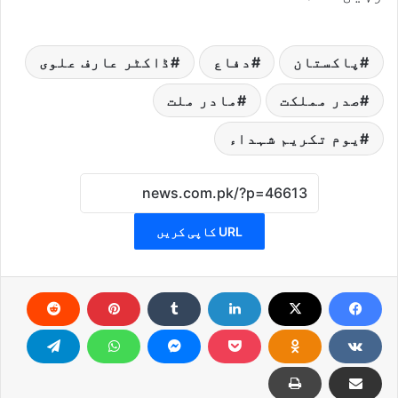
پاکستان
دفاع
ڈاکٹر عارف علوی
صدر مملکت
مادر ملت
یوم تکریم شہداء
URL کاپی کریں