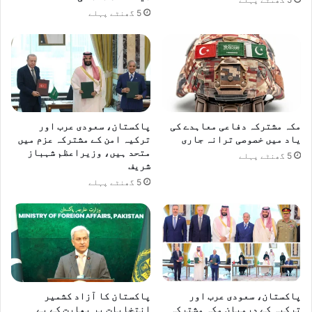
5 گھنٹے پہلے
مکہ مشترکہ دفاعی معاہدے کی
پاکستان، سعودی عرب اور
یاد میں خصوصی ترانہ جاری
ترکیہ امن کے مشترکہ عزم میں
متحد ہیں، وزیراعظم شہباز
5 گھنٹے پہلے
شریف
5 گھنٹے پہلے
پاکستان، سعودی عرب اور
پاکستان کا آزاد کشمیر
ترکیہ کے درمیان مکہ مشترکہ
انتخابات پر بھارت کے بے