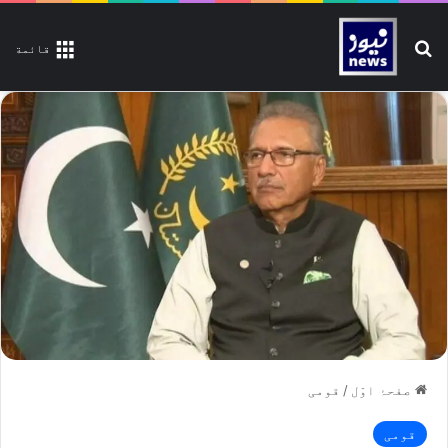
تلاش کیجیے
قائمة
صفحۂ اوّل
/
قومی
قومی