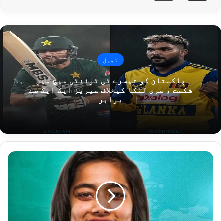
کھیل
پاکستان کو تیسرے ٹی ٹوئنٹی میچ میں
شکست ، سری لنکا کیخلاف سیریز ایک ایک سے
برابر
ایمرجنگ
کرکٹ
ایشیا
کپ،
پاکستان
کی
ویمن