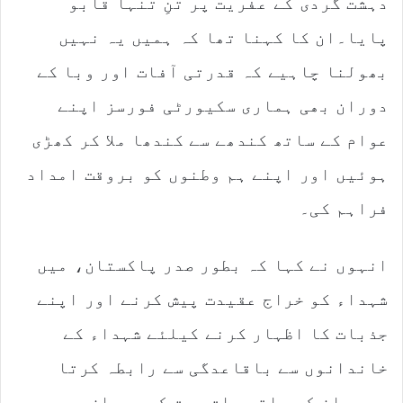
دہشت گردی کے عفریت پر تنِ تنہا قابو
پایا۔ان کا کہنا تھا کہ ہمیں یہ نہیں
بھولنا چاہیے کہ قدرتی آفات اور وبا کے
دوران بھی ہماری سکیورٹی فورسز اپنے
عوام کے ساتھ کندھے سے کندھا ملا کر کھڑی
ہوئیں اور اپنے ہم وطنوں کو بروقت امداد
فراہم کی۔
انہوں نے کہا کہ بطور صدر پاکستان، میں
شہداء کو خراج عقیدت پیش کرنے اور اپنے
جذبات کا اظہار کرنے کیلئے شہداء کے
خاندانوں سے باقاعدگی سے رابطہ کرتا
ہوں، ان کے ساتھ بات چیت کے دوران مجھے