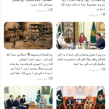
مزید مضبوط بنانے کے عزم کا
سینٹر کا دورہ
اعادہ
1 دن پہلے
1 دن پہلے
وزیراعلیٰ پنجاب کی تمام واٹر
پاکستان سمیت 8 اسلامی ممالک
فلٹریشن پلانٹس کے منصوبے جلد
کی غزہ میں اسرائیلی
مکمل کرنے کی ہدایت
کارروائیوں کی شدید مذمت،
فوری جنگ بندی اور انسانی
1 دن پہلے
امداد کی فراہمی کا مطالبہ
1 دن پہلے