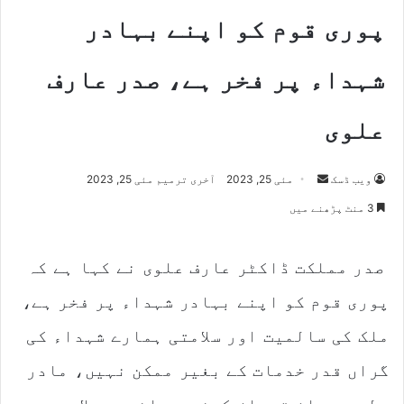
پوری قوم کو اپنے بہادر
شہداء پر فخر ہے، صدر عارف
علوی
Send
ویب ڈسک
مئی 25, 2023
آخری ترمیم مئی 25, 2023
an
3 منٹ پڑھنے میں
email
صدر مملکت ڈاکٹر عارف علوی نے کہا ہے کہ
پوری قوم کو اپنے بہادر شہداء پر فخر ہے،
ملک کی سالمیت اور سلامتی ہمارے شہداء کی
گراں قدر خدمات کے بغیر ممکن نہیں، مادر