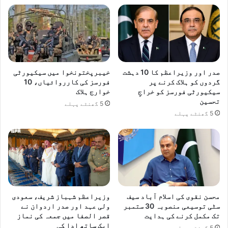
صدر اور وزیراعظم کا 10 دہشت
خیبرپختونخوا میں سیکیورٹی
گردوں کو ہلاک کرنے پر
فورسز کی کارروائیاں، 10
سیکیورٹی فورسز کو خراجِ
خوارج ہلاک
تحسین
5 گھنٹے پہلے
5 گھنٹے پہلے
محسن نقوی کی اسلام آباد سیف
وزیراعظم شہباز شریف، سعودی
سٹی توسیعی منصوبہ 30 ستمبر
ولی عہد اور صدر اردوان نے
تک مکمل کرنے کی ہدایت
قصر الصفا میں جمعہ کی نماز
ایک ساتھ ادا کی
5 گھنٹے پہلے