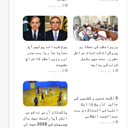
2 دن پہلے
وزیراعظم کی نجکاری
یومِ شہدائے پولیس آج
پروگرام کے تمام مراحل
منایا جا رہا ہے، صدر
مقررہ مدت میں مکمل
اور وزیراعظم کا خراجِ
کرنے کی ہدایت
عقیدت
2 دن پہلے
2 دن پہلے
5 اگست جموں و کشمیر کی
حالیہ تاریخ کا ایک
انتہائی المناک دن ہے،
پاکستان آرمی نے قومی
عبدالصمد انقلابی
انٹر ڈپارٹمنٹ نیٹ بال
2 دن پہلے
چیمپئن شپ 2026 جیت لی