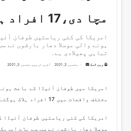
مچا دی،17 افراد ہلاک
امریکا کی کئی ریاستیں طوفان آئیڈ
ہونے والی موسلا دھار بارشوں نے سب
تباہی پھیلادی ہے۔
Send
ویب ڈسک
ستمبر 3, 2021
آخری ترمیم ستمبر 3, 2021
an
email
امریکا میں طوفان آئیڈا کے باعث ہونے
مختلف واقعات میں 17 افراد ہلاک ہوگئے۔
امریکا کی کئی ریاستیں طوفان آئیڈا ک
موسلا دھار بارشوں نے سب سے بڑے امریک