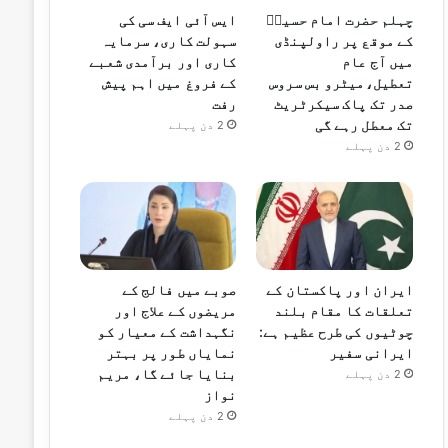
چہلم حضرت امام حسینؓ
ایس آئی ایف سی کی
کے موقع پر راولپنڈی
سہولت کاری، سرمایہ
میں آج عام
کاری اور برآمدی شعبے
تعطیل،میٹرو بس سروس
کے فروغ میں اہم پیش
صدر تک پاک سیکرٹریٹ
رفت
تک معطل رہے گی
2 دن پہلے
2 دن پہلے
صوبے میں فالج کے
ایران اور پاکستان کے
مریضوں کے علاج اور
تعلقات کا مقام بلند
نگہداشت کے معیار کو
چوٹیوں کی طرح عظیم ہے:
نمایاں طور پر بہتر
ایرانی سفیر
بنایا جائے گا، مریم
2 دن پہلے
نواز
2 دن پہلے