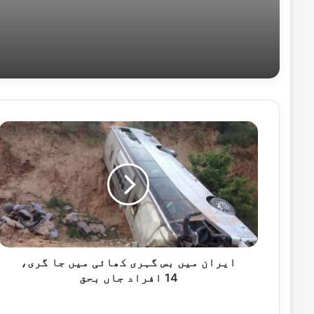
اکتوبر 31, 2024
بنوں میں آپریشن، 8 خوراج ہلاک، میجر سمیت 2 سپاہی شہید
اکتوبر 24, 2024
ایران
میں
بس
گہری
کھائی
اکتوبر 23, 2024
میں
عالمی برادری بین الاقوامی امن وترقی م
جا
گری،
14
افراد
ایران میں بس گہری کھائی میں جا گری،
اکتوبر 21, 2024
جاں
14 افراد جاں بحق
ہیلی کاپٹر ریڈیو ٹاور سے ٹکرا کر تباہ ہو گیا ، بچے سم
بحق