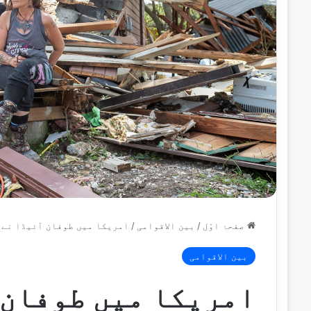
صفحۂ اوّل
/
بین الاقوامی
/
امریکا میں طوفان آئیڈا نے تباہی مچ
بین الاقوامی
امریکا میں طوفان 