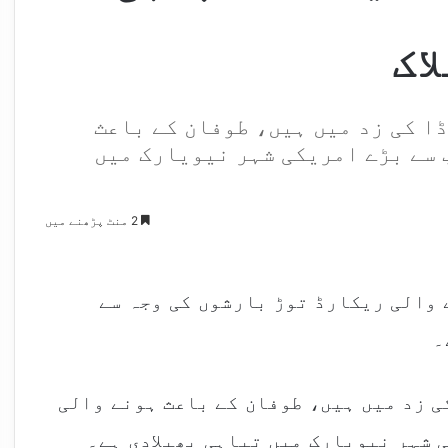
ا کی زد میں ہیں، طوفان کے باعث
 سے بڑے امریکی شہر نیویارک میں
2 منٹ پڑھنے میں
 والی ریکارڈ توڑ بارشوں کی وجہ سے
ی زد میں ہیں، طوفان کے باعث ہونے والی
ی شہر نیویارک میں تباہی پھیلادی ہے۔