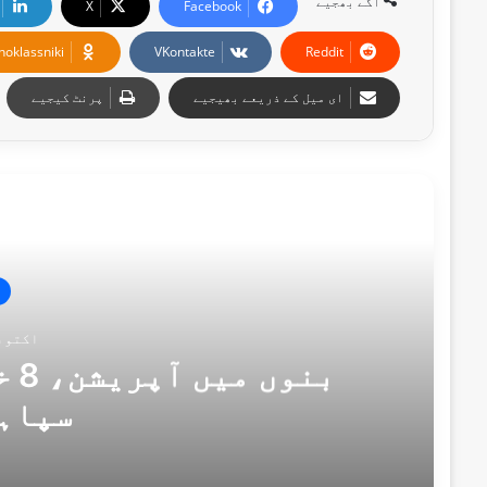
آگے بھجیے
X
Facebook
noklassniki
VKontakte
Reddit
ای میل کے ذریعے بھیجیے
پرنٹ کیجیے
اگل
اکتوبر 31, 
سپاہ