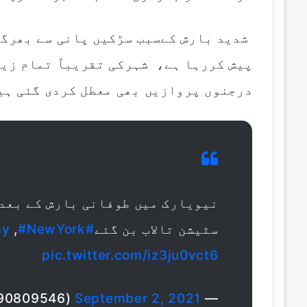
شدید بارش کےسبب سڑکیں پانی سے بھرگئ
پیش کررہا ہے، شہرکی تقریباً تمام زی
درجنوں پروازیں بھی معطل کردی گئی ہی
نیویارک میں طوفانی بارش کے بعد
سٹیشن تالاب بن گئے
#hurricanida
#NewYork
,
ay
pic.twitter.com/iz3ju0vct6
September 2, 2021
— Mahranikhan (@Mahrani90809546)