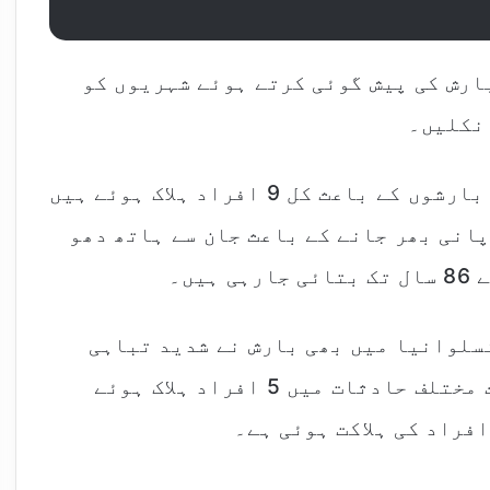
ارش کی پیش گوئی کرتے ہوئے شہریوں کو
 نکلیں۔
برطانوی میڈیا کے مطابق نیویارک میں بارشوں کے باعث کل 9 افراد ہلاک ہوئے ہیں
ٹ میں پانی بھر جانے کے باعث جان سے ہاتھ دھو
سلوانیا میں بھی بارش نے شدید تباہی
پھیلائی ہے، نیوجرسی میں بارش کے باعث مختلف حادثات میں 5 افراد ہلاک ہوئے