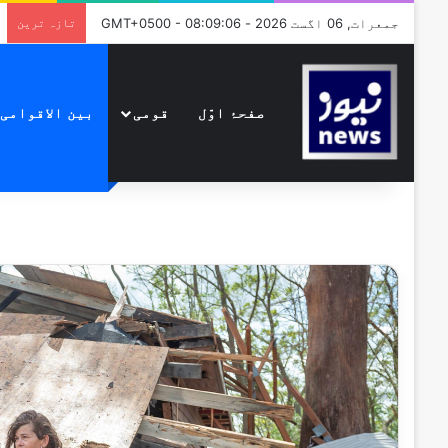
جمعرات, 06 اگست 2026 - GMT+0500 - 08:09:06
تازہ ترین
صفحۂ اوّل
قومی
بین الاقوامی