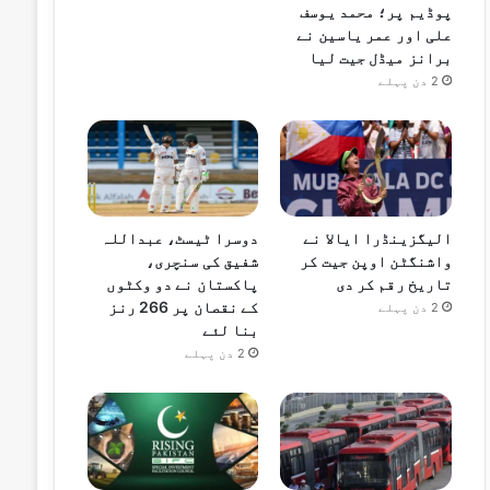
پوڈیم پر؛ محمد یوسف
علی اور عمر یاسین نے
برانز میڈل جیت لیا
2 دن پہلے
الیگزینڈرا ایالا نے
دوسرا ٹیسٹ، عبداللہ
واشنگٹن اوپن جیت کر
شفیق کی سنچری،
تاریخ رقم کر دی
پاکستان نے دو وکٹوں
کے نقصان پر 266 رنز
2 دن پہلے
بنا لئے
2 دن پہلے