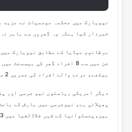
نیویارک میں محکمہ موسمیات نے مزید ب
خبردار کیا ہےکہ وہ گھروں سے باہر نہ
جن میں سے 8 افراد گھر کی بیسمن
بیٹھے، مرنے والے افراد کی عمریں 2 سے 86 سال تک بتائی جارہی ہیں۔
دیگر امریکی ریاستوں نیو جرسی اور پن
ہیں،پنسلوانیا کے شہر فلاڈلفیا میں 3افراد کی ہلاکت ہوئی ہے۔