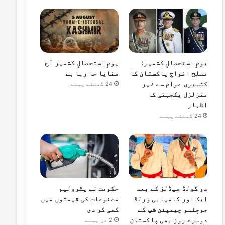
یومِ استحصالِ کشمیر:
یومِ استحصالِ کشمیر آج
مسلح افواجِ پاکستان کا
منایا جا رہا ہے
کشمیری عوام سے غیر
24 گھنٹے پہلے
متزلزل یکجہتی کا
اظہار
24 گھنٹے پہلے
دو گولڈ میڈلز کے بعد
حکومت نے پٹرولیم
ایک اور کامیابی ورلڈ
مصنوعات کی قیمتوں میں
جوجِٹسو چیمپئن شپ کے
کمی کر دی
دوسرے روز بھی پاکستان
2 دن پہلے