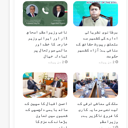
برطانوی نشریاتی
نائب وزیراعظم اسحاق
ادارے کی کشمیر سے
ڈار اور ایرانی وزیر
متعلق رپورٹ حقائق کے
خارجہ کا خطے اور
منافی ہے: آزاد کشمیر
عالمی صورتحال پر
حکومت
تبادلہ خیال
2 دن پہلے
2 دن پہلے
ملک کی معاشی ترقی کے
احسن اقبال کا سپین کے
لیے نجی سرمایہ کاری
ساتھ باہمی دلچسپی کے
کا فروغ ناگزیر ہے،
شعبوں میں تعاون
وزیراعظم
بڑھانے کے عزم کا
اعادہ
2 دن پہلے