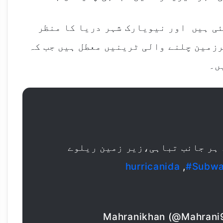
ی ہیں اور نیویارک شہر دریا کا منظر
رزمین چلنے والی ٹرینیں معطل ہیں جب کہ
ں۔
 ہر جانب تباہی،زیر زمین ریلوے
,
#Subw