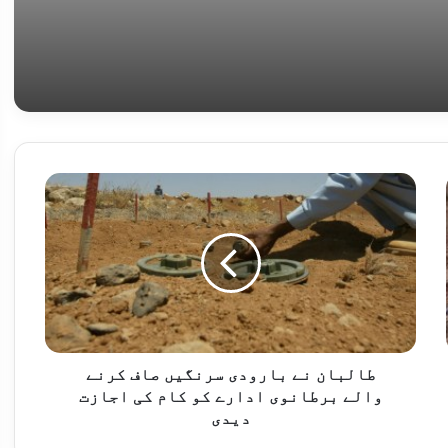
سکیورٹی فورسز کا آپریشن، 9 خوارج ہلاک، بھاری مقدار میں اسلحہ اوردھماکہ خیزمواد برآمد
طالبان
نے
بارودی
سرنگیں
صاف
کرنے
یں کرداراداکرے،منیراکرم
والے
برطانوی
ادارے
کو
طالبان نے بارودی سرنگیں صاف کرنے
کام
والے برطانوی ادارے کو کام کی اجازت
یت 4 افراد جھلس کر ہلاک
کی
دیدی
اجازت