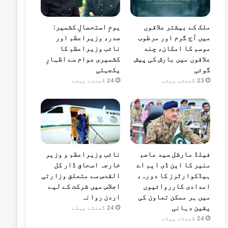
ملک کے بیشتر علاقوں
یومِ استحصالِ کشمیر:
میں آج گرم اور مرطوب
صدر، وزیراعظم اور
موسم کا امکان، چند
نائب وزیراعظم کا
علاقوں میں بارش کی پیش
کشمیری عوام سے اظہارِ
گوئی
یکجہتی
23 گھنٹے پہلے
24 گھنٹے پہلے
فیلڈ مارشل سید عاصم
نائب وزیراعظم و وزیر
منیر کا این ڈی ایم اے
خارجہ اسحاق ڈار کل
ہیڈکوارٹرز کا دورہ،
القدس سے متعلق وزارتی
امدادی کارروائیوں
اجلاس میں شرکت کے لیے
میں ہر ممکن تعاون کی
اردن روانہ
یقین دہانی
24 گھنٹے پہلے
24 گھنٹے پہلے