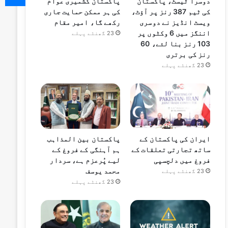
دوسرا ٹیسٹ، پاکستان
پاکستان کشمیری عوام
کی ٹیم 387 رنز پر آؤٹ،
کی ہر ممکن حمایت جاری
ویسٹ انڈیز نے دوسری
رکھے گا، امیر مقام
اننگز میں 6 وکٹوں پر
23 گھنٹے پہلے
103 رنز بنا لئے، 60
رنز کی برتری
23 گھنٹے پہلے
ایران کی پاکستان کے
پاکستان بین المذاہب
ساتھ تجارتی تعلقات کے
ہم آہنگی کے فروغ کے
فروغ میں دلچسپی
لیے پُرعزم ہے، سردار
محمد یوسف
23 گھنٹے پہلے
23 گھنٹے پہلے