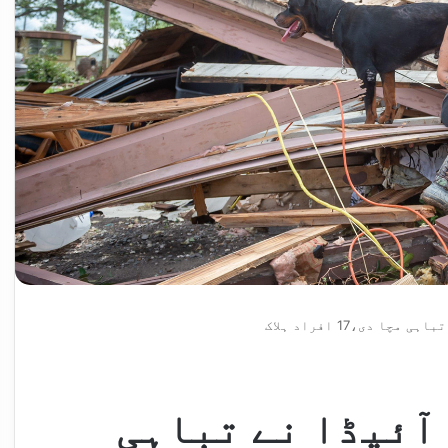
ا دی،17 افراد ہلاک
آئیڈا نے تباہی