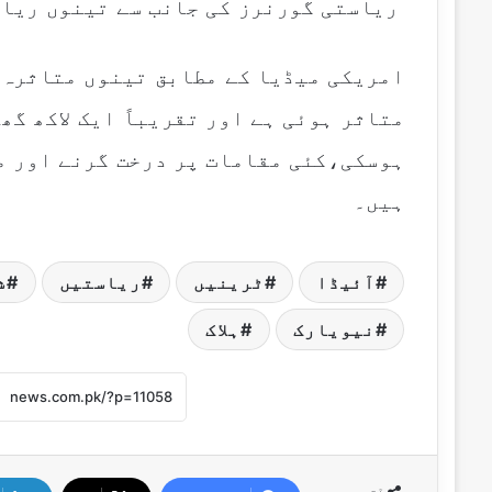
ریاستی گورنرز کی جانب سے تینوں ریاس
امریکی میڈیا کے مطابق تینوں متاثرہ 
متاثر ہوئی ہے اور تقریباً ایک لاکھ گھ
ہوسکی،کئی مقامات پر درخت گرنے اور مو
ہیں۔
آئیڈا
ٹرینیں
ریاستیں
ش
نیویارک
ہلاک