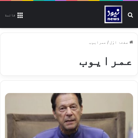
تلاش کیجیے
قائمة
صفحۂ اوّل
/
عمرایوب
عمرایوب