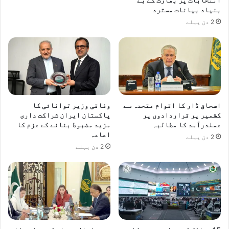
بنیاد بیانات مسترد
2 دن پہلے
اسحاق ڈار کا اقوام متحدہ سے
وفاقی وزیر توانائی کا
کشمیر پر قراردادوں پر
پاکستان ایران شراکت داری
عملدرآمد کا مطالبہ
مزید مضبوط بنانے کے عزم کا
اعادہ
2 دن پہلے
2 دن پہلے