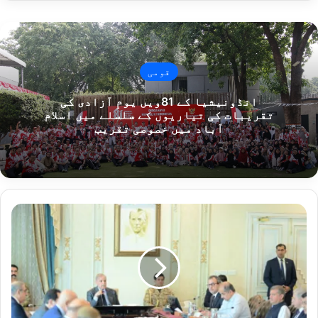
قومی
انڈونیشیا کے 81ویں یومِ آزادی کی
تقریبات کی تیاریوں کے سلسلے میں اسلام
آباد میں خصوصی تقریب
شمسی
توانائی
کے
ذریعے
صاف،
سستی
اور
پائیدار