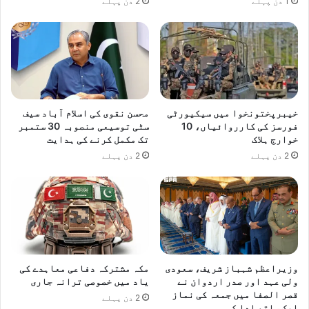
1 دن پہلے
2 دن پہلے
خیبرپختونخوا میں سیکیورٹی
محسن نقوی کی اسلام آباد سیف
فورسز کی کارروائیاں، 10
سٹی توسیعی منصوبہ 30 ستمبر
خوارج ہلاک
تک مکمل کرنے کی ہدایت
2 دن پہلے
2 دن پہلے
وزیراعظم شہباز شریف، سعودی
مکہ مشترکہ دفاعی معاہدے کی
ولی عہد اور صدر اردوان نے
یاد میں خصوصی ترانہ جاری
قصر الصفا میں جمعہ کی نماز
2 دن پہلے
ایک ساتھ ادا کی