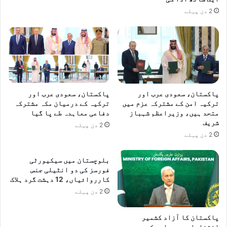
2 دن پہلے
پاکستان، سعودی عرب اور
پاکستان، سعودی عرب اور
ترکیہ امن کے مشترکہ عزم میں
ترکیہ کے درمیان مکہ مشترکہ
متحد ہیں، وزیراعظم شہباز
دفاعی معاہدہ طے پا گیا
شریف
2 دن پہلے
2 دن پہلے
بلوچستان میں سیکیورٹی
فورسز کی دو انٹیلی جنس
کارروائیاں، 12 دہشت گرد ہلاک
2 دن پہلے
پاکستان کا آزاد کشمیر
انتخابات پر بھارت کے بے