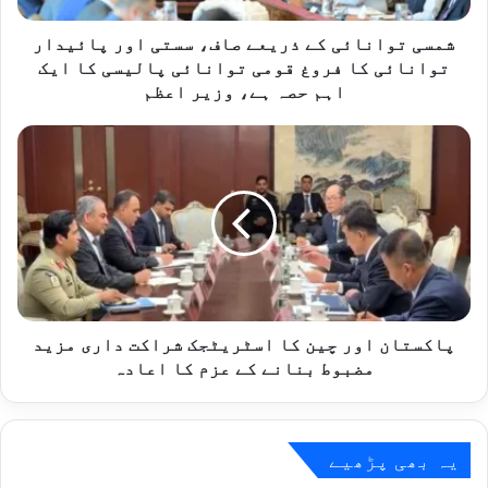
توانائی
کا
شمسی توانائی کے ذریعے صاف، سستی اور پائیدار
فروغ
توانائی کا فروغ قومی توانائی پالیسی کا ایک
قومی
اہم حصہ ہے، وزیر اعظم
توانائی
پالیسی
پاکستان
کا
اور
ایک
چین
اہم
کا
حصہ
اسٹریٹجک
ہے،
شراکت
وزیر
داری
اعظم
مزید
مضبوط
بنانے
پاکستان اور چین کا اسٹریٹجک شراکت داری مزید
کے
مضبوط بنانے کے عزم کا اعادہ
عزم
کا
اعادہ
یہ بھی پڑھیے