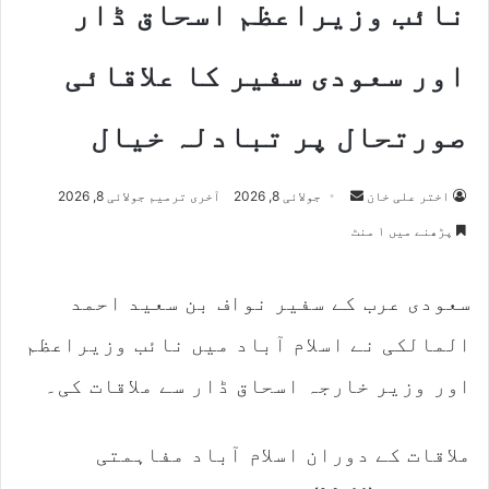
نائب وزیراعظم اسحاق ڈار
اور سعودی سفیر کا علاقائی
صورتحال پر تبادلہ خیال
Send
اختر علی خان
جولائی 8, 2026
آخری ترمیم جولائی 8, 2026
an
پڑھنے میں ۱ منٹ
email
سعودی عرب کے سفیر نواف بن سعید احمد
المالکی نے اسلام آباد میں نائب وزیراعظم
اور وزیر خارجہ اسحاق ڈار سے ملاقات کی۔
ملاقات کے دوران اسلام آباد مفاہمتی