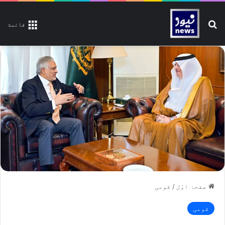
تلاش کیجیے
قائمة
صفحۂ اوّل
/
قومی
قومی