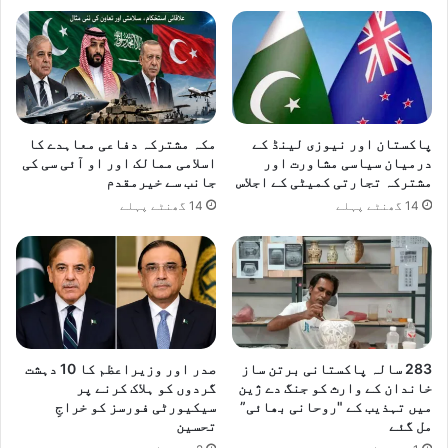
پاکستان اور نیوزی لینڈ کے
مکہ مشترکہ دفاعی معاہدے کا
درمیان سیاسی مشاورت اور
اسلامی ممالک اور او آئی سی کی
مشترکہ تجارتی کمیٹی کے اجلاس
جانب سے خیرمقدم
14 گھنٹے پہلے
14 گھنٹے پہلے
283 سالہ پاکستانی برتن ساز
صدر اور وزیراعظم کا 10 دہشت
خاندان کے وارث کو جنگ دے ژین
گردوں کو ہلاک کرنے پر
میں تہذیب کے "روحانی بھائی”
سیکیورٹی فورسز کو خراجِ
مل گئے
تحسین