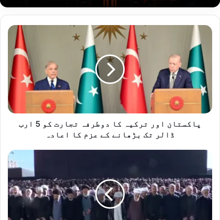
پاکستان
اور
ترکیہ
کا
دوطرفہ
تجارت
کو
5
ارب
ڈالر
پاکستان اور ترکیہ کا دوطرفہ تجارت کو 5 ارب
تک
ڈالر تک بڑھانے کے عزم کا اعادہ
بڑھانے
کے
شہید
عزم
ایرانی
کا
سپریم
اعادہ
لیڈر
آیت
اللّٰہ
سید