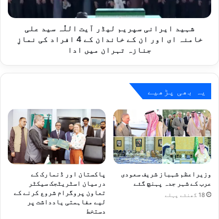
علی
خامنہ
ای
شہید ایرانی سپریم لیڈر آیت اللّٰہ سید علی
اور
خامنہ ای اور ان کے خاندان کے 4 افراد کی نمازِ
ان
جنازہ تہران میں ادا
کے
خاندان
کے
4
یہ بھی پڑھیے
افراد
کی
نمازِ
جنازہ
تہران
میں
ادا
وزیراعظم شہباز شریف سعودی
پاکستان اور ڈنمارک کے
عرب کے شہر جدہ پہنچ گئے
درمیان اسٹریٹجک سیکٹر
تعاون پروگرام شروع کرنے کے
18 گھنٹے پہلے
لیے مفاہمتی یادداشت پر
دستخط