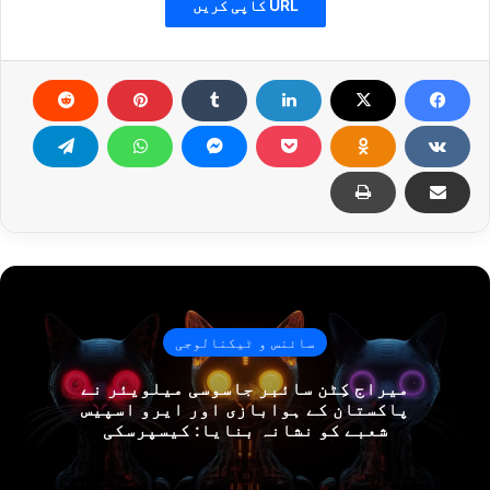
URL کاپی کریں
سائنس و ٹیکنالوجی
میراج کِٹن سائبر جاسوسی میلویئر نے
پاکستان کے ہوابازی اور ایرو اسپیس
شعبے کو نشانہ بنایا: کیسپرسکی