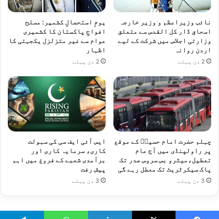
نائب وزیراعظم و وزیر خارجہ
یومِ استحصالِ کشمیر: مسلح
اسحاق ڈار کل القدس سے متعلق
افواجِ پاکستان کا کشمیری
وزارتی اجلاس میں شرکت کے لیے
عوام سے غیر متزلزل یکجہتی کا
اردن روانہ
اظہار
2 دن پہلے
2 دن پہلے
چہلم حضرت امام حسینؓ کے موقع
ایس آئی ایف سی کی سہولت
پر راولپنڈی میں آج عام
کاری، سرمایہ کاری اور
تعطیل،میٹرو بس سروس صدر تک
برآمدی شعبے کے فروغ میں اہم
پاک سیکرٹریٹ تک معطل رہے گی
پیش رفت
3 دن پہلے
3 دن پہلے