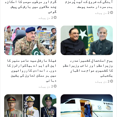
آہنگی کے فروغ کے لیے پُرعزم
گرم اور مرطوب موسم کا امکان،
ہے، سردار محمد یوسف
چند علاقوں میں بارش کی پیش
گوئی
2 دن پہلے
2 دن پہلے
یومِ استحصالِ کشمیر: صدر،
فیلڈ مارشل سید عاصم منیر کا
وزیراعظم اور نائب وزیراعظم
این ڈی ایم اے ہیڈکوارٹرز کا
کا کشمیری عوام سے اظہارِ
دورہ، امدادی کارروائیوں
یکجہتی
میں ہر ممکن تعاون کی یقین
دہانی
2 دن پہلے
2 دن پہلے