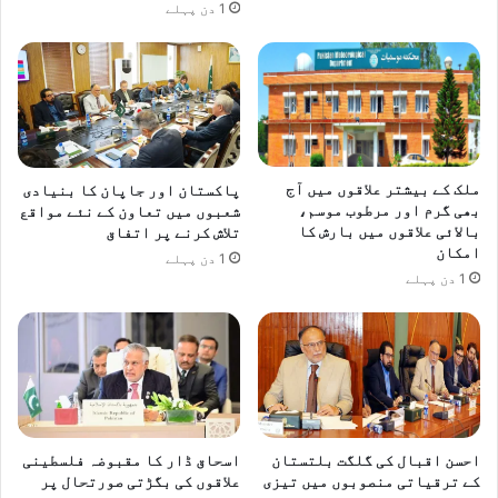
1 دن پہلے
ملک کے بیشتر علاقوں میں آج
پاکستان اور جاپان کا بنیادی
بھی گرم اور مرطوب موسم،
شعبوں میں تعاون کے نئے مواقع
بالائی علاقوں میں بارش کا
تلاش کرنے پر اتفاق
امکان
1 دن پہلے
1 دن پہلے
احسن اقبال کی گلگت بلتستان
اسحاق ڈار کا مقبوضہ فلسطینی
کے ترقیاتی منصوبوں میں تیزی
علاقوں کی بگڑتی صورتحال پر