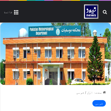
تلاش کیجیے
قائمة
صفحۂ اوّل
/
قومی
قومی