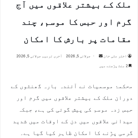
ملک کے بیشتر علاقوں میں آج
گرم اور حبس کا موسم، چند
مقامات پر بارش کا امکان
Send
اختر علی خان
جولائی 5, 2026
آخری ترمیم جولائی 5, 2026
an
2 منٹ پڑھنے میں
email
محکمۂ موسمیات نے آئندہ بارہ گھنٹوں کے
دوران ملک کے بیشتر علاقوں میں گرم اور
حبس زدہ موسم کی پیش گوئی کی ہے، جبکہ
میدانی علاقوں میں دن کے اوقات میں شدید
گرمی پڑنے کا امکان ظاہر کیا گیا ہے۔