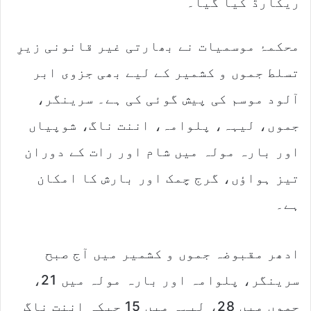
ریکارڈ کیا گیا۔
محکمۂ موسمیات نے بھارتی غیر قانونی زیرِ
تسلط جموں و کشمیر کے لیے بھی جزوی ابر
آلود موسم کی پیش گوئی کی ہے۔ سرینگر،
جموں، لیہہ، پلوامہ، اننت ناگ، شوپیاں
اور بارہ مولہ میں شام اور رات کے دوران
تیز ہواؤں، گرج چمک اور بارش کا امکان
ہے۔
ادھر مقبوضہ جموں و کشمیر میں آج صبح
سرینگر، پلوامہ اور بارہ مولہ میں 21،
جموں میں 28، لیہہ میں 15 جبکہ اننت ناگ