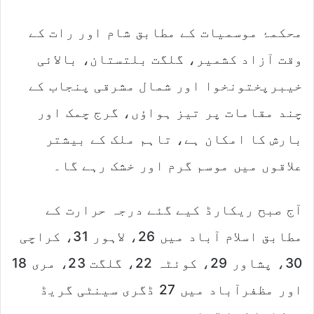
محکمۂ موسمیات کے مطابق شام اور رات کے
وقت آزاد کشمیر، گلگت بلتستان، بالائی
خیبرپختونخوا اور شمال مشرقی پنجاب کے
چند مقامات پر تیز ہواؤں، گرج چمک اور
بارش کا امکان ہے، تاہم ملک کے بیشتر
علاقوں میں موسم گرم اور خشک رہے گا۔
آج صبح ریکارڈ کیے گئے درجہ حرارت کے
مطابق اسلام آباد میں 26، لاہور 31، کراچی
30، پشاور 29، کوئٹہ 22، گلگت 23، مری 18
اور مظفرآباد میں 27 ڈگری سینٹی گریڈ