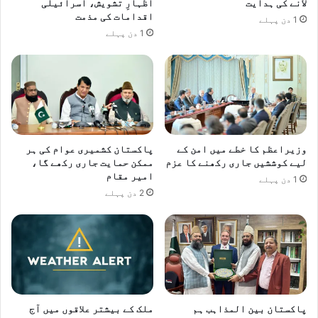
لانے کی ہدایت
اظہارِ تشویش، اسرائیلی
اقدامات کی مذمت
1 دن پہلے
1 دن پہلے
وزیراعظم کا خطے میں امن کے
پاکستان کشمیری عوام کی ہر
لیے کوششیں جاری رکھنے کا عزم
ممکن حمایت جاری رکھے گا،
امیر مقام
1 دن پہلے
2 دن پہلے
پاکستان بین المذاہب ہم
ملک کے بیشتر علاقوں میں آج