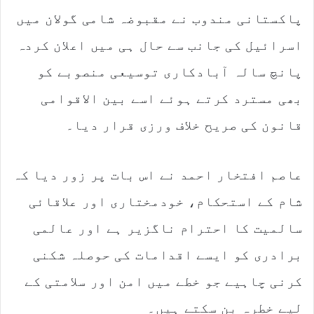
پاکستانی مندوب نے مقبوضہ شامی گولان میں
اسرائیل کی جانب سے حال ہی میں اعلان کردہ
پانچ سالہ آبادکاری توسیعی منصوبے کو
بھی مسترد کرتے ہوئے اسے بین الاقوامی
قانون کی صریح خلاف ورزی قرار دیا۔
عاصم افتخار احمد نے اس بات پر زور دیا کہ
شام کے استحکام، خودمختاری اور علاقائی
سالمیت کا احترام ناگزیر ہے اور عالمی
برادری کو ایسے اقدامات کی حوصلہ شکنی
کرنی چاہیے جو خطے میں امن اور سلامتی کے
لیے خطرہ بن سکتے ہیں۔