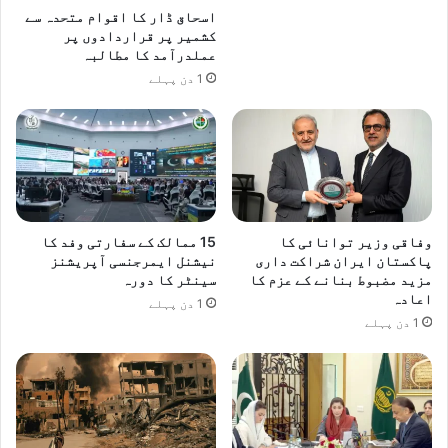
اسحاق ڈار کا اقوام متحدہ سے
کشمیر پر قراردادوں پر
عملدرآمد کا مطالبہ
1 دن پہلے
وفاقی وزیر توانائی کا
15 ممالک کے سفارتی وفد کا
پاکستان ایران شراکت داری
نیشنل ایمرجنسی آپریشنز
مزید مضبوط بنانے کے عزم کا
سینٹر کا دورہ
اعادہ
1 دن پہلے
1 دن پہلے