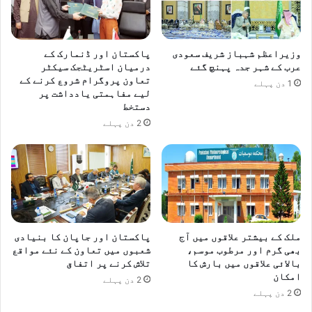
وزیراعظم شہباز شریف سعودی
پاکستان اور ڈنمارک کے
عرب کے شہر جدہ پہنچ گئے
درمیان اسٹریٹجک سیکٹر
تعاون پروگرام شروع کرنے کے
1 دن پہلے
لیے مفاہمتی یادداشت پر
دستخط
2 دن پہلے
ملک کے بیشتر علاقوں میں آج
پاکستان اور جاپان کا بنیادی
بھی گرم اور مرطوب موسم،
شعبوں میں تعاون کے نئے مواقع
بالائی علاقوں میں بارش کا
تلاش کرنے پر اتفاق
امکان
2 دن پہلے
2 دن پہلے