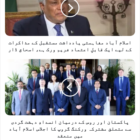
یادداشت
مستقبل
کے
مذاکرات
کے
لیے
ایک
اسلام آباد مفاہمتی یادداشت مستقبل کے مذاکرات
قابلِ
کے لیے ایک قابلِ اعتماد فریم ورک ہے، اسحاق ڈار
اعتماد
فریم
پاکستان
ورک
اور
ہے،
روس
اسحاق
کے
ڈار
درمیان
انسدادِ
دہشت
گردی
سے
متعلق
پاکستان اور روس کے درمیان انسدادِ دہشت گردی
مشترکہ
سے متعلق مشترکہ ورکنگ گروپ کا اجلاس اسلام آباد
ورکنگ
میں منعقد