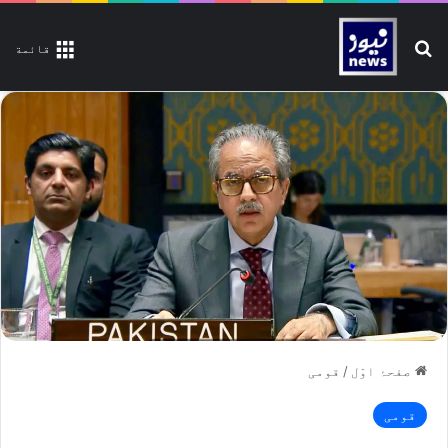
تلاش کیجیے
قائمة
صفحۂ اوّل
/
قومی
قومی