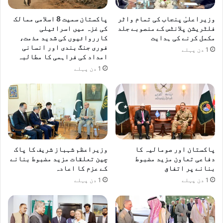
وزیراعلیٰ پنجاب کی تمام واٹر
پاکستان سمیت 8 اسلامی ممالک
فلٹریشن پلانٹس کے منصوبے جلد
کی غزہ میں اسرائیلی
مکمل کرنے کی ہدایت
کارروائیوں کی شدید مذمت،
فوری جنگ بندی اور انسانی
1 دن پہلے
امداد کی فراہمی کا مطالبہ
1 دن پہلے
پاکستان اور صومالیہ کا
وزیراعظم شہباز شریف کا پاک
دفاعی تعاون مزید مضبوط
چین تعلقات مزید مضبوط بنانے
بنانے پر اتفاق
کے عزم کا اعادہ
1 دن پہلے
1 دن پہلے