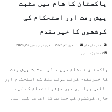
پاکستان کا شام میں مثبت
پیش رفت اور استحکام کی
کوششوں کا خیرمقدم
Send
اختر علی خان
جون 23, 2026
آخری ترمیم جون 23, 2026
an
2 منٹ پڑھنے میں
email
پاکستان نے شام میں حالیہ مثبت پیش رفت
کا خیرمقدم کرتے ہوئے ملک کے استحکام اور
عالمی برادری میں مؤثر انضمام کے لیے
جاری کوششوں کی حمایت کا اعادہ کیا ہے۔