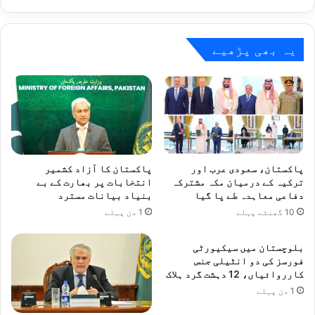
گروپ
کا
اجلاس
اسلام
یہ بھی پڑھیے
آباد
میں
منعقد
پاکستان، سعودی عرب اور
پاکستان کا آزاد کشمیر
ترکیہ کے درمیان مکہ مشترکہ
انتخابات پر بھارت کے بے
دفاعی معاہدہ طے پا گیا
بنیاد بیانات مسترد
10 گھنٹے پہلے
1 دن پہلے
بلوچستان میں سیکیورٹی
فورسز کی دو انٹیلی جنس
کارروائیاں، 12 دہشت گرد ہلاک
1 دن پہلے