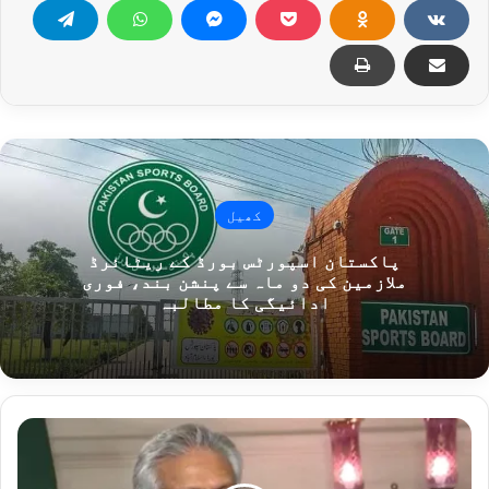
کھیل
پاکستان اسپورٹس بورڈ کے ریٹائرڈ
ملازمین کی دو ماہ سے پنشن بند، فوری
ادائیگی کا مطالبہ
اسلام
آباد
مفاہمتی