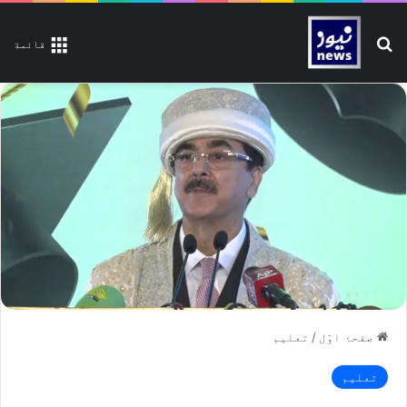
تلاش کیجیے
قائمة
صفحۂ اوّل
/
تعلیم
تعلیم