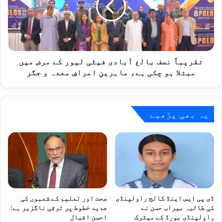
فیٹی
لیور
کے
مرض
میں
مبتلا
تقریباً نصف بالغ آبادی فیٹی لیور کے مرض میں
ہو
مبتلا ہو چکی ہے، ماہرینِ امراضِ معدہ و جگر
چکی
ہے،
ماہرینِ
امراضِ
یہ بھی پڑھیے
معدہ
و
جگر
ڈی پی ایس اینڈ کالج راولپنڈی
صحت اور تعلیم کے شعبوں کی
کی طالبہ میراب حسن نے
جدید خطوط پر ترقی ناگزیر ہے:
راولپنڈی بورڈ کے میٹرک
احسن اقبال