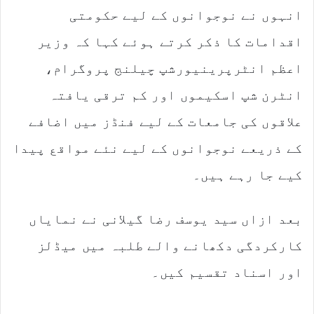
انہوں نے نوجوانوں کے لیے حکومتی
اقدامات کا ذکر کرتے ہوئے کہا کہ وزیر
اعظم انٹرپرینیورشپ چیلنج پروگرام،
انٹرن شپ اسکیموں اور کم ترقی یافتہ
علاقوں کی جامعات کے لیے فنڈز میں اضافے
کے ذریعے نوجوانوں کے لیے نئے مواقع پیدا
کیے جا رہے ہیں۔
بعد ازاں سید یوسف رضا گیلانی نے نمایاں
کارکردگی دکھانے والے طلبہ میں میڈلز
اور اسناد تقسیم کیں۔