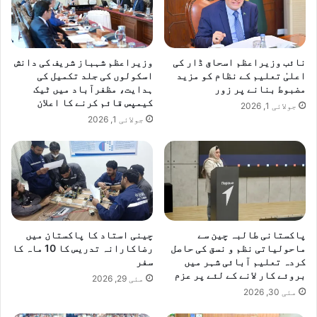
نائب وزیراعظم اسحاق ڈار کی
وزیراعظم شہباز شریف کی دانش
اعلیٰ تعلیم کے نظام کو مزید
اسکولوں کی جلد تکمیل کی
مضبوط بنانے پر زور
ہدایت، مظفرآباد میں ٹیک
کیمپس قائم کرنے کا اعلان
جولائی 1, 2026
جولائی 1, 2026
پاکستانی طالبہ چین سے
چینی استاد کا پاکستان میں
ماحولیاتی نظم و نسق کی حاصل
رضاکارانہ تدریس کا 10 ماہ کا
کردہ تعلیم آبائی شہر میں
سفر
بروئے کار لانے کے لئے پر عزم
مئی 29, 2026
مئی 30, 2026