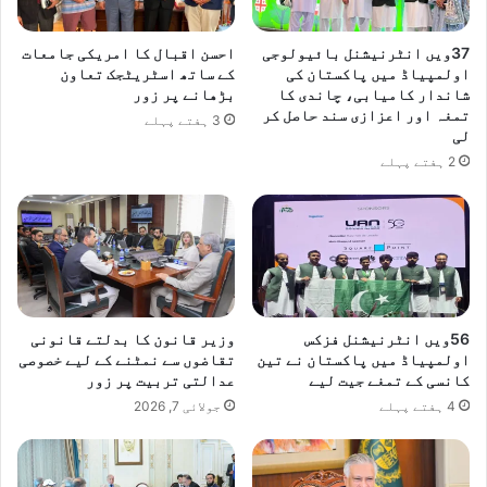
37ویں انٹرنیشنل بائیولوجی
احسن اقبال کا امریکی جامعات
اولمپیاڈ میں پاکستان کی
کے ساتھ اسٹریٹجک تعاون
شاندار کامیابی، چاندی کا
بڑھانے پر زور
تمغہ اور اعزازی سند حاصل کر
3 ہفتے پہلے
لی
2 ہفتے پہلے
​56ویں انٹرنیشنل فزکس
وزیر قانون کا بدلتے قانونی
اولمپیاڈ میں پاکستان نے تین
تقاضوں سے نمٹنے کے لیے خصوصی
کانسی کے تمغے جیت لیے
عدالتی تربیت پر زور
4 ہفتے پہلے
جولائی 7, 2026