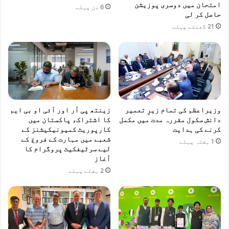
امتحان میں دوسری پوزیشن
6 دن پہلے
حاصل کر لی
21 گھنٹے پہلے
وزیراعظم کی تمام زیرِ تعمیر
زینتھ پی آر اور آئی او بی ایم
دانش سکول مقررہ مدت میں مکمل
کا اشتراک، پاکستان میں
کرنے کی ہدایت
کارپوریٹ کمیونیکیشنز کے
شعبے میں مہارت کے فروغ کے
1 ہفتہ پہلے
لیے سرٹیفکیٹ پروگرام کا
آغاز
2 ہفتے پہلے