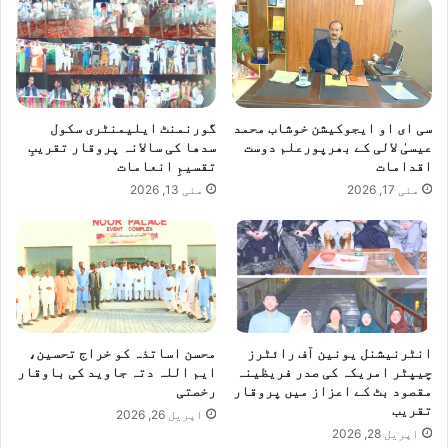
سی ای او ایجوکیشن خوشاب محمد
گورنمنٹ ایلیمنٹری سکول
عیسیٰ لالی کے بھرپورعلم دوست
سدھا کی سالانہ پروقار تقریبِ
اقدامات
تقسیمِ انعامات
مئی 17, 2026
مئی 13, 2026
انٹرنیشنل یونین آف رائٹرز
محسن اساتذہ کو خراج تحسین،
چیپٹر امریکہ کی صدر فریظینہ
ایم اللہ دتہ جاوید کی باوقار
مقصود بٹ کے اعزاز میں پروقار
رخصتی
تقریب
اپریل 26, 2026
اپریل 28, 2026