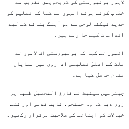
لاہور یونیورسٹی کی گریجویشن تقریب سے
خطاب کرتے ہوئے انہوں نے کہا کہ تعلیم کو
جدید ٹیکنالوجی سے ہم آہنگ بنانے کے لیے
اقدامات کیے جا رہے ہیں۔
انہوں نے کہا کہ یونیورسٹی آف لاہور نے
ملک کے اعلیٰ تعلیمی اداروں میں نمایاں
مقام حاصل کیا ہے۔
چیئرمین سینیٹ نے فارغ التحصیل طلبہ پر
زور دیا کہ وہ جستجو، ثابت قدمی اور نئے
خیالات کو اپنانے کی صلاحیت برقرار رکھیں۔