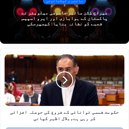
سائنس و ٹیکنالوجی
میراج کِٹن سائبر جاسوسی میلویئر نے
پاکستان کے ہوابازی اور ایرو اسپیس
شعبے کو نشانہ بنایا: کیسپرسکی
حکومت
شمسی
توانائی
کے
فروغ
کی
حوصلہ
افزائی
کر
رہی
حکومت شمسی توانائی کے فروغ کی حوصلہ افزائی
ہے،بلال
کر رہی ہے،بلال اظہر کیانی
اظہر