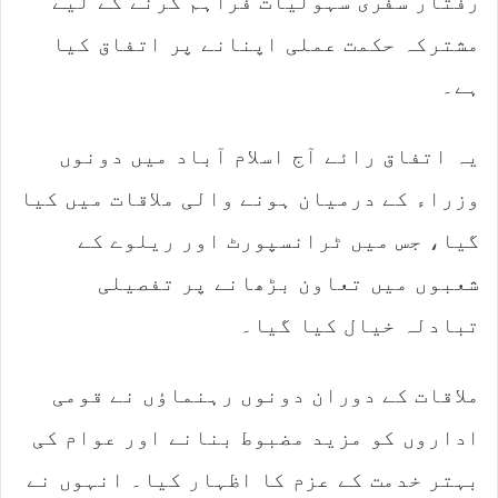
رفتار سفری سہولیات فراہم کرنے کے لیے
مشترکہ حکمت عملی اپنانے پر اتفاق کیا
ہے۔
یہ اتفاق رائے آج اسلام آباد میں دونوں
وزراء کے درمیان ہونے والی ملاقات میں کیا
گیا، جس میں ٹرانسپورٹ اور ریلوے کے
شعبوں میں تعاون بڑھانے پر تفصیلی
تبادلہ خیال کیا گیا۔
ملاقات کے دوران دونوں رہنماؤں نے قومی
اداروں کو مزید مضبوط بنانے اور عوام کی
بہتر خدمت کے عزم کا اظہار کیا۔ انہوں نے