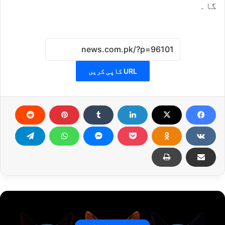
گا۔
URL کاپی کریں