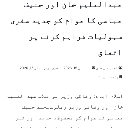
عبدالعلیم خان اور حنیف
عباسی کا عوام کو جدید سفری
سہولیات فراہم کرنے پر
اتفاق
Send
اختر علی خان
مئی 15, 2026
آخری ترمیم مئی 15, 2026
an
پڑھنے میں ۱ منٹ
email
اسلام آباد: وفاقی وزیر مواصلات عبدالعلیم
خان اور وفاقی وزیر ریلوےمحمد حنیف
عباسی نے عوام کو محفوظ، جدید اور تیز