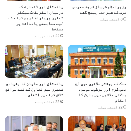
وزیراعظم شہباز شریف سعودی
پاکستان اور ڈنمارک کے
عرب کے شہر جدہ پہنچ گئے
درمیان اسٹریٹجک سیکٹر
تعاون پروگرام شروع کرنے کے
6 گھنٹے پہلے
لیے مفاہمتی یادداشت پر
دستخط
22 گھنٹے پہلے
ملک کے بیشتر علاقوں میں آج
پاکستان اور جاپان کا بنیادی
بھی گرم اور مرطوب موسم،
شعبوں میں تعاون کے نئے مواقع
بالائی علاقوں میں بارش کا
تلاش کرنے پر اتفاق
امکان
22 گھنٹے پہلے
22 گھنٹے پہلے