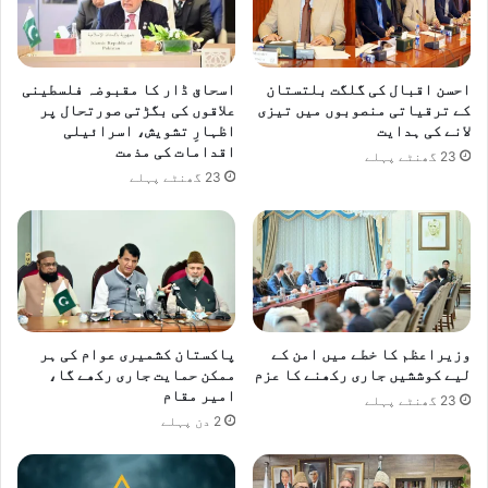
احسن اقبال کی گلگت بلتستان
اسحاق ڈار کا مقبوضہ فلسطینی
کے ترقیاتی منصوبوں میں تیزی
علاقوں کی بگڑتی صورتحال پر
لانے کی ہدایت
اظہارِ تشویش، اسرائیلی
اقدامات کی مذمت
23 گھنٹے پہلے
23 گھنٹے پہلے
وزیراعظم کا خطے میں امن کے
پاکستان کشمیری عوام کی ہر
لیے کوششیں جاری رکھنے کا عزم
ممکن حمایت جاری رکھے گا،
امیر مقام
23 گھنٹے پہلے
2 دن پہلے