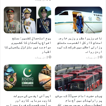
نائب وزیراعظم و وزیر خارجہ
یومِ استحصالِ کشمیر: مسلح
اسحاق ڈار کل القدس سے متعلق
افواجِ پاکستان کا کشمیری
وزارتی اجلاس میں شرکت کے لیے
عوام سے غیر متزلزل یکجہتی کا
اردن روانہ
اظہار
2 دن پہلے
2 دن پہلے
چہلم حضرت امام حسینؓ کے موقع
ایس آئی ایف سی کی سہولت
پر راولپنڈی میں آج عام
کاری، سرمایہ کاری اور
تعطیل،میٹرو بس سروس صدر تک
برآمدی شعبے کے فروغ میں اہم