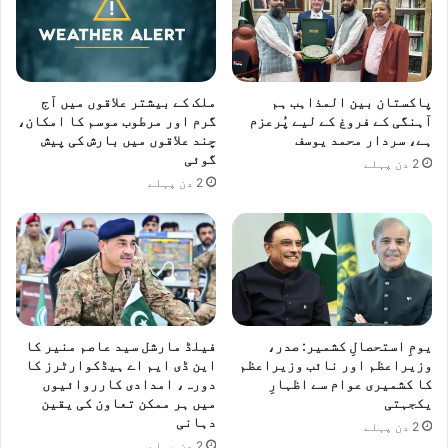
پاکستان بین المذاہب ہم
ملک کے بیشتر علاقوں میں آج
آہنگی کے فروغ کے لیے پُرعزم
گرم اور مرطوب موسم کا امکان،
ہے، سردار محمد یوسف
چند علاقوں میں بارش کی پیش
گوئی
2 دن پہلے
2 دن پہلے
یومِ استحصالِ کشمیر: صدر،
فیلڈ مارشل سید عاصم منیر کا
وزیراعظم اور نائب وزیراعظم
این ڈی ایم اے ہیڈکوارٹرز کا
کا کشمیری عوام سے اظہارِ
دورہ، امدادی کارروائیوں
یکجہتی
میں ہر ممکن تعاون کی یقین
دہانی
2 دن پہلے
2 دن پہلے