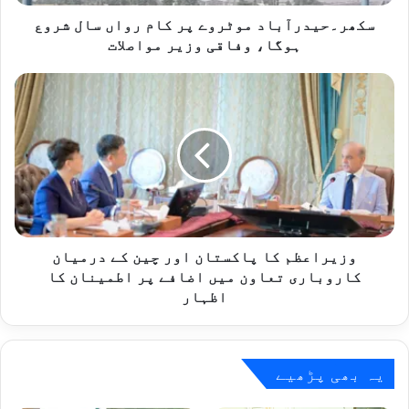
ہوگا،
وفاقی
سکھر۔حیدرآباد موٹروے پر کام رواں سال شروع
وزیر
ہوگا، وفاقی وزیر مواصلات
مواصلات
وزیراعظم
کا
پاکستان
اور
چین
کے
درمیان
کاروباری
تعاون
میں
وزیراعظم کا پاکستان اور چین کے درمیان
اضافے
کاروباری تعاون میں اضافے پر اطمینان کا
پر
اظہار
اطمینان
کا
اظہار
یہ بھی پڑھیے