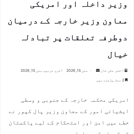
وزیر داخلہ اور امریکی
معاون وزیر خارجہ کے درمیان
دوطرفہ تعلقات پر تبادلہ
خیال
Send
اختر علی خان
مئی 15, 2026
آخری ترمیم مئی 15, 2026
an
2 منٹ پڑھنے میں
email
امریکی محکمہ خارجہ کے جنوبی و وسطی
ایشیائی امور کے معاون وزیر پال کپور نے
خطے میں امن اور استحکام کے لیے پاکستان
کے کردار کو سراہا ہے۔