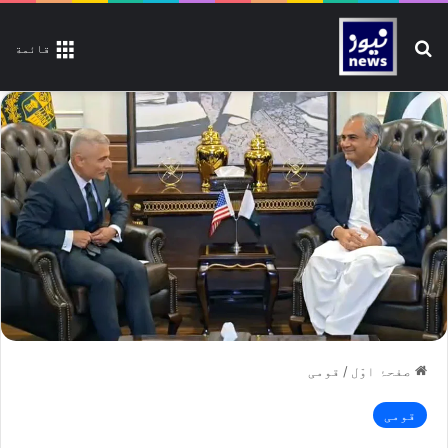
تلاش کیجیے
قائمة
صفحۂ اوّل
/
قومی
قومی