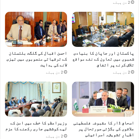
2 دن پہلے
پاکستان اور جاپان کا بنیادی
احسن اقبال کی گلگت بلتستان
شعبوں میں تعاون کے نئے مواقع
کے ترقیاتی منصوبوں میں تیزی
تلاش کرنے پر اتفاق
لانے کی ہدایت
2 دن پہلے
2 دن پہلے
اسحاق ڈار کا مقبوضہ فلسطینی
وزیراعظم کا خطے میں امن کے
علاقوں کی بگڑتی صورتحال پر
لیے کوششیں جاری رکھنے کا عزم
اظہارِ تشویش، اسرائیلی
2 دن پہلے