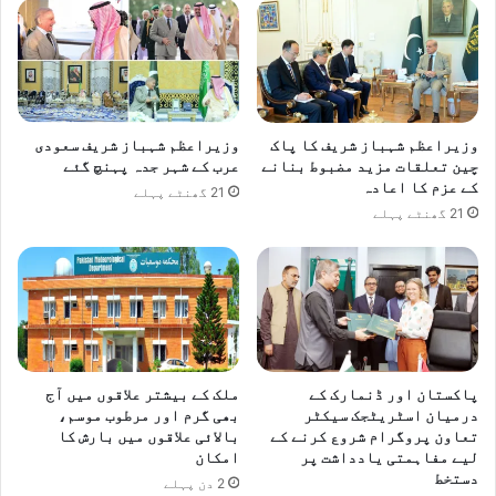
وزیراعظم شہباز شریف کا پاک
وزیراعظم شہباز شریف سعودی
چین تعلقات مزید مضبوط بنانے
عرب کے شہر جدہ پہنچ گئے
کے عزم کا اعادہ
21 گھنٹے پہلے
21 گھنٹے پہلے
پاکستان اور ڈنمارک کے
ملک کے بیشتر علاقوں میں آج
درمیان اسٹریٹجک سیکٹر
بھی گرم اور مرطوب موسم،
تعاون پروگرام شروع کرنے کے
بالائی علاقوں میں بارش کا
لیے مفاہمتی یادداشت پر
امکان
دستخط
2 دن پہلے