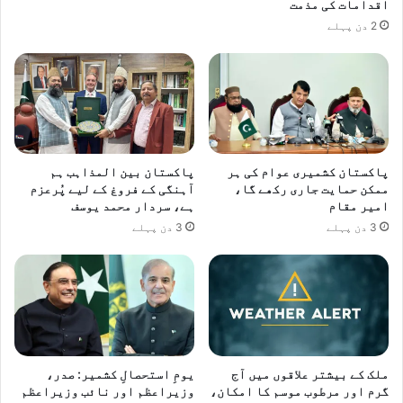
اقدامات کی مذمت
2 دن پہلے
پاکستان کشمیری عوام کی ہر
پاکستان بین المذاہب ہم
ممکن حمایت جاری رکھے گا،
آہنگی کے فروغ کے لیے پُرعزم
امیر مقام
ہے، سردار محمد یوسف
3 دن پہلے
3 دن پہلے
ملک کے بیشتر علاقوں میں آج
یومِ استحصالِ کشمیر: صدر،
گرم اور مرطوب موسم کا امکان،
وزیراعظم اور نائب وزیراعظم