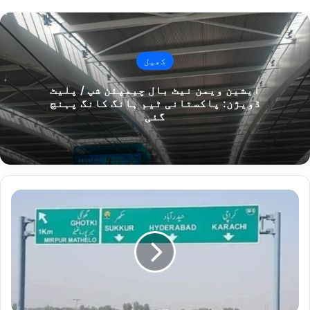
کھیل
ایشین ویمن نیٹ بال چیمپئن شپ / پلیٹ
ڈویژن: پاکستانی ٹیم ہانگ کانگ پہنچ
گئی
سکھر۔
حیدرآباد
موٹروے
پر
کام
رواں
سال
شروع