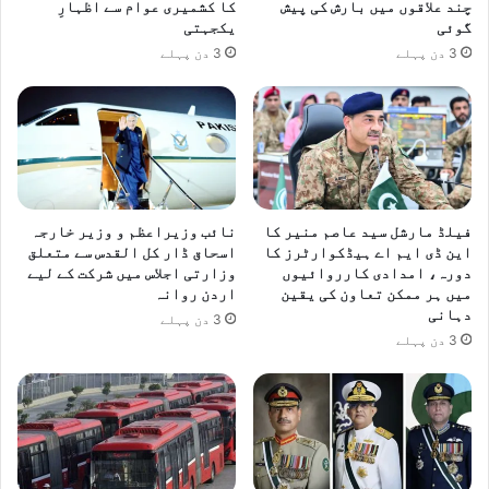
چند علاقوں میں بارش کی پیش
کا کشمیری عوام سے اظہارِ
گوئی
یکجہتی
3 دن پہلے
3 دن پہلے
فیلڈ مارشل سید عاصم منیر کا
نائب وزیراعظم و وزیر خارجہ
این ڈی ایم اے ہیڈکوارٹرز کا
اسحاق ڈار کل القدس سے متعلق
دورہ، امدادی کارروائیوں
وزارتی اجلاس میں شرکت کے لیے
میں ہر ممکن تعاون کی یقین
اردن روانہ
دہانی
3 دن پہلے
3 دن پہلے