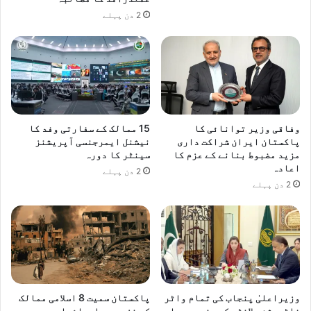
2 دن پہلے
وفاقی وزیر توانائی کا
15 ممالک کے سفارتی وفد کا
پاکستان ایران شراکت داری
نیشنل ایمرجنسی آپریشنز
مزید مضبوط بنانے کے عزم کا
سینٹر کا دورہ
اعادہ
2 دن پہلے
2 دن پہلے
وزیراعلیٰ پنجاب کی تمام واٹر
پاکستان سمیت 8 اسلامی ممالک
فلٹریشن پلانٹس کے منصوبے جلد
کی غزہ میں اسرائیلی