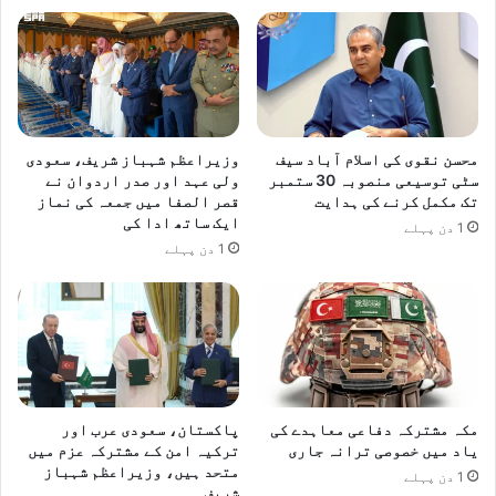
محسن نقوی کی اسلام آباد سیف
وزیراعظم شہباز شریف، سعودی
سٹی توسیعی منصوبہ 30 ستمبر
ولی عہد اور صدر اردوان نے
تک مکمل کرنے کی ہدایت
قصر الصفا میں جمعہ کی نماز
ایک ساتھ ادا کی
1 دن پہلے
1 دن پہلے
مکہ مشترکہ دفاعی معاہدے کی
پاکستان، سعودی عرب اور
یاد میں خصوصی ترانہ جاری
ترکیہ امن کے مشترکہ عزم میں
متحد ہیں، وزیراعظم شہباز
1 دن پہلے
شریف