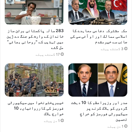
مکہ مشترکہ دفاعی معاہدے کا
283 سالہ پاکستانی برتن ساز
اسلامی ممالک اور او آئی سی کی
خاندان کے وارث کو جنگ دے ژین
جانب سے خیرمقدم
میں تہذیب کے "روحانی بھائی”
مل گئے
3 گھنٹے پہلے
17 گھنٹے پہلے
صدر اور وزیراعظم کا 10 دہشت
خیبرپختونخوا میں سیکیورٹی
گردوں کو ہلاک کرنے پر
فورسز کی کارروائیاں، 10
سیکیورٹی فورسز کو خراجِ
خوارج ہلاک
تحسین
1 دن پہلے
1 دن پہلے