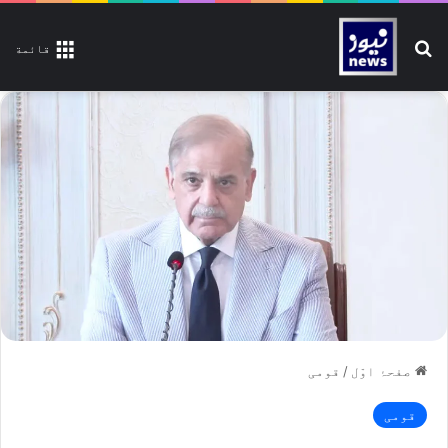
تلاش کیجیے
قائمة
صفحۂ اوّل
/
قومی
قومی