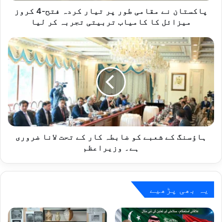
میزائل
پاکستان نے مقامی طور پر تیار کردہ فتح-4 کروز
کا
میزائل کا کامیاب تربیتی تجربہ کر لیا
کامیاب
تربیتی
ہاؤسنگ
تجربہ
کے
کر
شعبے
لیا
کو
ضابطہ
کار
کے
تحت
لانا
ضروری
ہاؤسنگ کے شعبے کو ضابطہ کار کے تحت لانا ضروری
ہے۔
ہے۔ وزیراعظم
وزیراعظم
یہ بھی پڑھیے