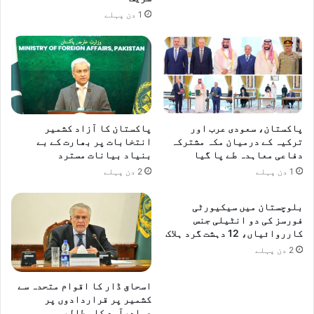
1 دن پہلے
پاکستان، سعودی عرب اور
پاکستان کا آزاد کشمیر
ترکیہ کے درمیان مکہ مشترکہ
انتخابات پر بھارت کے بے
دفاعی معاہدہ طے پا گیا
بنیاد بیانات مسترد
1 دن پہلے
2 دن پہلے
بلوچستان میں سیکیورٹی
فورسز کی دو انٹیلی جنس
کارروائیاں، 12 دہشت گرد ہلاک
2 دن پہلے
اسحاق ڈار کا اقوام متحدہ سے
کشمیر پر قراردادوں پر
عملدرآمد کا مطالبہ