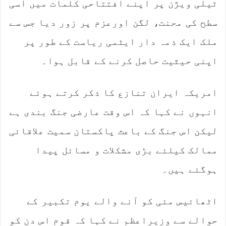
ٹیلی ویژن پر اپنے افتتاحی کلمات میں اسی
سطح کی محنت، لگن اورعزم پر زور دیا جس سے
ملک ایک ذمہ دار ایٹمی ریاست کے طور پر
اپنی حیثیت حاصل کرنے کے قابل ہوا۔
امریکہ ایران تنازع کا ذکر کرتے ہوئے
انہوں نے کہا کہ اس وقت عارضی جنگ بندی ہے
لیکن اس جنگ کے باعث پاکستان سمیت علاقائی
ممالک کیلئے بڑی مشکلات و مسائل پیدا
ہوگئے ہیں۔
اٹھائیس مئی کو آنے والے یوم تکبیر کے
حوالے سے وزیراعظم نے کہا کہ قوم اس دن کو