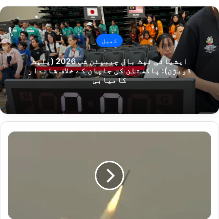
کھیل
ایشیائی نیٹ بال چیمپئن شپ 2026 (پلیٹ
ڈویژن): پاکستان کی جاپان کے خلاف شاندار
کامیابی
پاکستان
نے
مقامی
طور
پر
تیار
کردہ
فتح-4
کروز