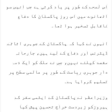
اس لمحے کے طور پر یاد کرتی ہے جب انیس سو
اٹھانوے میں اس روز پاکستان کا دفاع
ناقابل تسخیر ہوا تھا۔
انہوں نے کہا کہ پاکستان کے جوہری اثاثے
ڈیٹرنس اور دفاع کے لیے ہیں، جارحانہ
مقصد کیلئے نہیں، جس نے ملک کو ایک ذمہ
دار جوہری ریاست کے طور پر عالمی سطح پر
تسلیم کروایا ہے۔
وزیراعظم نے پاکستان کے ایٹمی سفر کے
ہیروزکو زبردست خراج تحسین پیش کیا