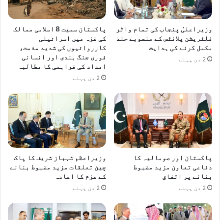
وزیراعلیٰ پنجاب کی تمام واٹر
پاکستان سمیت 8 اسلامی ممالک
فلٹریشن پلانٹس کے منصوبے جلد
کی غزہ میں اسرائیلی
مکمل کرنے کی ہدایت
کارروائیوں کی شدید مذمت،
فوری جنگ بندی اور انسانی
2 دن پہلے
امداد کی فراہمی کا مطالبہ
2 دن پہلے
پاکستان اور صومالیہ کا
وزیراعظم شہباز شریف کا پاک
دفاعی تعاون مزید مضبوط
چین تعلقات مزید مضبوط بنانے
بنانے پر اتفاق
کے عزم کا اعادہ
2 دن پہلے
2 دن پہلے