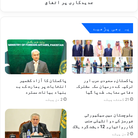
جدیدکاری پر اتفاق
یہ بھی پڑھیے
پاکستان، سعودی عرب اور
پاکستان کا آزاد کشمیر
ترکیہ کے درمیان مکہ مشترکہ
انتخابات پر بھارت کے بے
دفاعی معاہدہ طے پا گیا
بنیاد بیانات مسترد
21 گھنٹے پہلے
2 دن پہلے
بلوچستان میں سیکیورٹی
فورسز کی دو انٹیلی جنس
کارروائیاں، 12 دہشت گرد ہلاک
2 دن پہلے