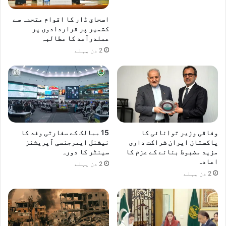
اسحاق ڈار کا اقوام متحدہ سے
کشمیر پر قراردادوں پر
عملدرآمد کا مطالبہ
2 دن پہلے
وفاقی وزیر توانائی کا
15 ممالک کے سفارتی وفد کا
پاکستان ایران شراکت داری
نیشنل ایمرجنسی آپریشنز
مزید مضبوط بنانے کے عزم کا
سینٹر کا دورہ
اعادہ
2 دن پہلے
2 دن پہلے