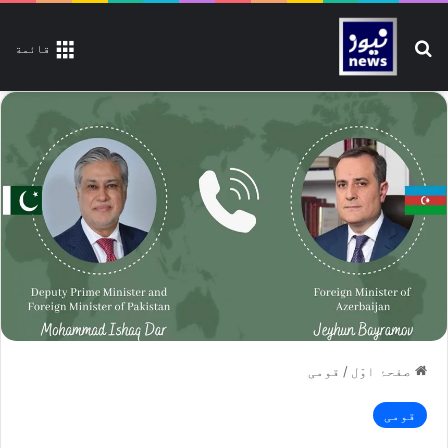
تلاش کیجیے
قائمة
صفحۂ اوّل
/
قومی
قومی