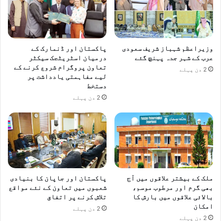
وزیراعظم شہباز شریف سعودی
پاکستان اور ڈنمارک کے
عرب کے شہر جدہ پہنچ گئے
درمیان اسٹریٹجک سیکٹر
تعاون پروگرام شروع کرنے کے
2 دن پہلے
لیے مفاہمتی یادداشت پر
دستخط
2 دن پہلے
ملک کے بیشتر علاقوں میں آج
پاکستان اور جاپان کا بنیادی
بھی گرم اور مرطوب موسم،
شعبوں میں تعاون کے نئے مواقع
بالائی علاقوں میں بارش کا
تلاش کرنے پر اتفاق
امکان
2 دن پہلے
2 دن پہلے