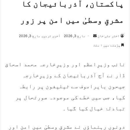
پاکستان، آذربائیجان کا
مشرقِ وسطیٰ میں امن پر زور
Send
اختر علی خان
مارچ 3, 2026
آخری ترمیم مارچ 3, 2026
an
پڑھنے میں ۱ منٹ
email
نائب وزیرِاعظم اور وزیرِخارجہ محمد اسحاق
ڈار نے آج آذربائیجان کے وزیرِخارجہ
جیحون بایراموف سے ٹیلیفون پر رابطہ
کیا، جس میں خطے کی موجودہ صورتحال پر
تبادلۂ خیال کیا گیا۔
دونوں رہنماؤں نے مشرق وسطیٰ میں امن اور