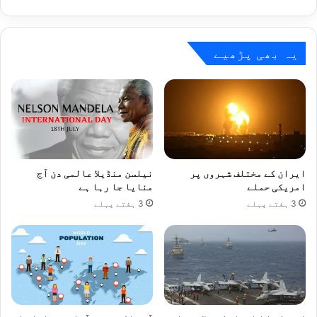
میں
پولیس
مظاہرین
کی
یہ بھی پڑھیے
جھڑپ
میں
6
جاں
بحق
ایران کے مختلف شہروں پر
نیلسن منڈیلا عالمی دن آج
امریکی حملے
منایا جا رہا ہے
3 ہفتے پہلے
3 ہفتے پہلے