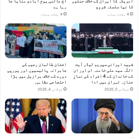
امریکہ کا ایران کے خلاف حملوں
آج عالمی یومِ آبادی منایا جا
کا نیا سلسلہ شروع
رہا ہے
4 ہفتے پہلے
4 ہفتے پہلے
شہید ایرانی سپریم لیڈر آیت
افغان طالبان رجیم کی
اللّٰہ سید علی خامنہ ای اور ان
جابرانہ پالیسیوں اور یورپی
کے خاندان کے 4 افراد کی نمازِ
دورے کے خلاف برازیل میں بڑا
جنازہ تہران میں ادا
احتجاجی مظاہرہ
جولائی 5, 2026
جولائی 4, 2026