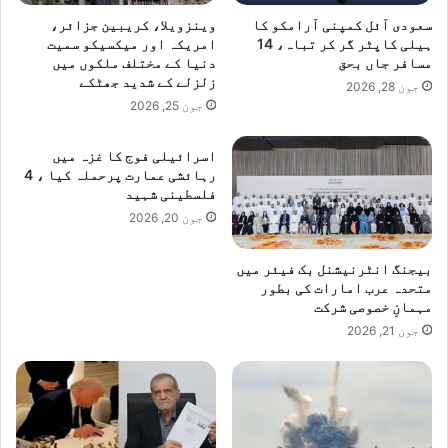
سعودی آئل کمپنی آرامکو کا
وینزویلا، کریبین جزائر،
ہیلی کاپٹر گر کر تباہ، 14
امریکہ اور میکسیکو سمیت
مسافر جاں بحق
دنیا کے مختلف ملکوں میں
زلزلے کے شدید جھٹکے
جون 28, 2026
جون 25, 2026
اسرائیلی فوج کا غزہ میں
رہائشی عمارت پرحملہ کیا ، 4
فلسطینی شہید
جون 20, 2026
بیجنگ انٹرنیشنل بک فیئر میں
متحدہ عرب امارات کی بطور
مہمانِ خصوصی شرکت
جون 21, 2026