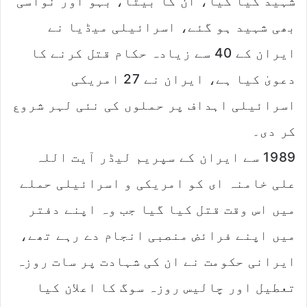
شہید کیا گیا، ان کا بیٹا، بہو اور نواسی
بھی شہید ہو گئے، اسرائیلی میڈیا نے
ایران کے 40 سے زیادہ حکام قتل کرنے کا
دعویٰ کیا ہے، ایران نے 27 امریکی
اسرائیلی اہداف پر حملوں کی نئی لہر شروع
کر دی۔
1989 سے ایران کے سپریم لیڈر آیت اللہ
علی خامنہ ای کو امریکی و اسرائیلی حملے
میں اس وقت قتل کیا گیا جب وہ اپنے دفتر
میں اپنے فرائض منصبی انجام دے رہے تھے،
ایرانی حکومت نے ان کی شہادت پر سات روزہ
تعطیل اور چالیس روزہ سوگ کا اعلان کیا