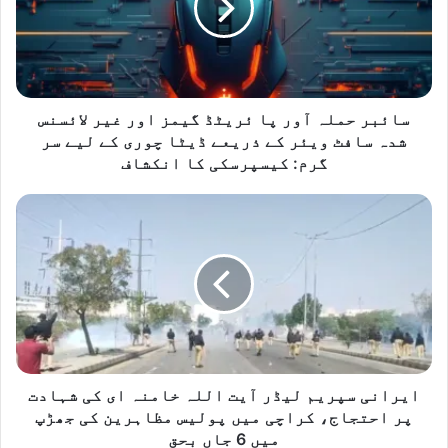
ئریٹڈ
گیمز
اور
غیر
لائسنس
شدہ
سائبر حملہ آور پا ئریٹڈ گیمز اور غیر لائسنس
سافٹ
شدہ سافٹ ویئر کے ذریعے ڈیٹا چوری کے لیے سر
ویئر
گرم: کیسپرسکی کا انکشاف
کے
ذریعے
ایرانی
ڈیٹا
سپریم
چوری
لیڈر
کے
آیت
لیے
اللہ
سر
خامنہ
گرم:
ای
کیسپرسکی
کی
کا
شہادت
انکشاف
پر
ایرانی سپریم لیڈر آیت اللہ خامنہ ای کی شہادت
احتجاج،
پر احتجاج، کراچی میں پولیس مظاہرین کی جھڑپ
کراچی
میں 6 جاں بحق