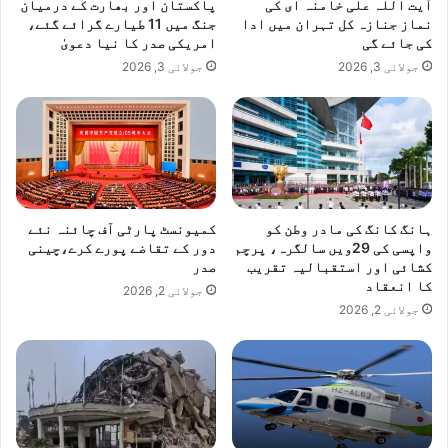
آیت اللہ علی خامنہ ای کی
پاکستان اور بھارت کے درمیان
نماز جنازہ کل تہران میں ادا
جنگ میں 11 طیارے گرائے گئے،
کی جائے گی
امریکی صدر کا نیا دعویٰ
جولائی 3, 2026
جولائی 3, 2026
ہانگ کانگ کی مادر وطن کو
کمیونسٹ پارٹی آف چائنہ نئے
واپسی کی 29ویں سالگرہ، پرچم
دور کے تقاضے پورے کرے،چینی
کشائی اور استقبالیہ تقریب
صدر
کا انعقاد
جولائی 2, 2026
جولائی 2, 2026