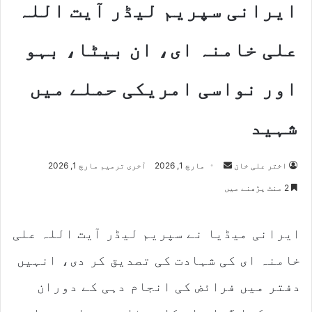
ایرانی سپریم لیڈر آیت اللہ
علی خامنہ ای، ان بیٹا، بہو
اور نواسی امریکی حملے میں
شہید
Send
اختر علی خان
مارچ 1, 2026
آخری ترمیم مارچ 1, 2026
an
2 منٹ پڑھنے میں
email
ایرانی میڈیا نے سپریم لیڈر آیت اللہ علی
خامنہ ای کی شہادت کی تصدیق کر دی، انہیں
دفتر میں فرائض کی انجام دہی کے دوران