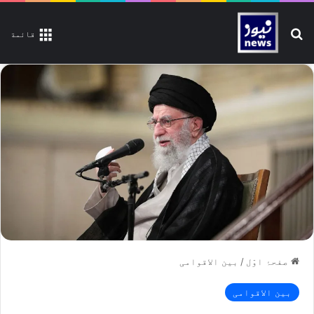
تلاش کیجیے
قائمة
صفحۂ اوّل
/
بین الاقوامی
بین الاقوامی