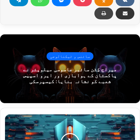
سائنس و ٹیکنالوجی
میراج کِٹن سائبر جاسوسی میلویئر نے
پاکستان کے ہوابازی اور ایرو اسپیس
شعبے کو نشانہ بنایا: کیسپرسکی
سائبر
حملہ
آور
پا