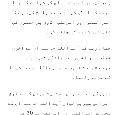
ہے، ایران نے خامنہ ای کی شہادت کا بدلہ
لینے کا اعلان کیا ہے اور واضح کیا ہے کہ
اسرائیلی اور امریکی اڈوں پر حملوں کی
نئی لہر شروع کی جائے گی۔
خیال رہے کہ آیت اللہ خامنہ ای نے آخری
خطاب میں آخری دعا مانگی تھی کہ یااللہ
مجھے شہادت نصیب فرما، یاللہ مجھے شہدا
کے ساتھ رکھنا۔
امریکی اخبار وال اسٹریٹ جرنل کے مطابق
ایرانی سپریم لیڈر آیت اللہ خامنہ ای کے
محل پر اسرائیل اور امریکا نے 30 بم