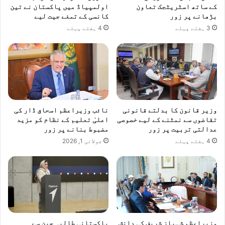
کے ساتھ اسٹریٹجک تعاون
اولمپیاڈ میں پاکستان نے تین
بڑھانے پر زور
کانسی کے تمغے جیت لیے
3 ہفتے پہلے
4 ہفتے پہلے
وزیر قانون کا بدلتے قانونی
نائب وزیراعظم اسحاق ڈار کی
تقاضوں سے نمٹنے کے لیے خصوصی
اعلیٰ تعلیم کے نظام کو مزید
عدالتی تربیت پر زور
مضبوط بنانے پر زور
4 ہفتے پہلے
جولائی 1, 2026
وزیراعظم شہباز شریف کی دانش
پاکستانی طالبہ چین سے