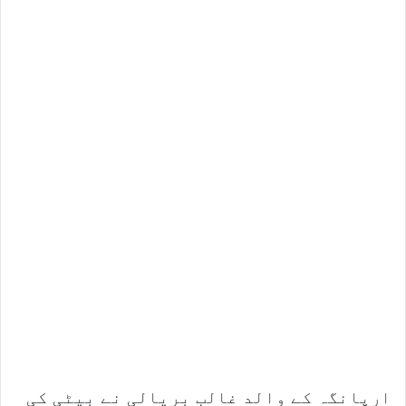
ارپانگہ کے والد غالب بریالی نے بیٹی کی