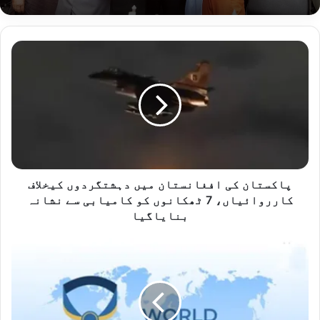
پاکستان
کی
افغانستان
میں
دہشتگردوں
کیخلاف
کارروائیاں،
7
ٹھکانوں
کو
پاکستان کی افغانستان میں دہشتگردوں کیخلاف
کامیابی
کارروائیاں، 7 ٹھکانوں کو کامیابی سے نشانہ
سے
بنایاگیا
نشانہ
بنایاگیا
عالمی
یومِ
اسکاؤٹس:
صدر
،
وزیراعظم