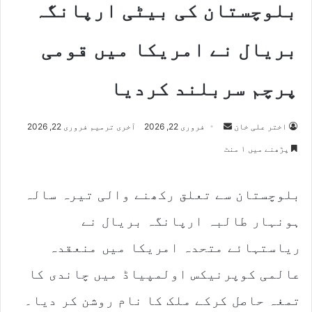
بلوچستان کی بیٹی ارپانگہ
بریال نے امریکا میں قومی
پرچم سربلند کردیا
Send
اختر علی خان
فروری 22, 2026
آخری ترمیم فروری 22, 2026
an
پڑھنے میں ۱ منٹ
email
بلوچستان سے تعلق رکھنے والی تیرہ سالہ
ہونہار طالبہ ارپانگہ بریال نے
ریاستہائے متحدہ امریکا میں منعقدہ
عالمی کوپرنیکس اولمپیاڈ میں چاندی کا
تمغہ حاصل کرکے ملک کا نام روشن کر دیا۔