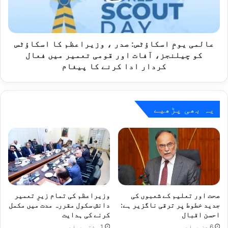
کا
اسکاؤٹس
کو
چیلنجز،
عالمی یومِ اسکاؤٹس: صدر ، وزیراعظم کا اسکاؤٹس
آفات
کو چیلنجز، آفات اور قومی تعمیر میں فعال
اور
کردار ادا کرنے کا پیغام
قومی
تعمیر
میں
فعال
یہ بھی پڑھیے
کردار
ادا
کرنے
کا
پیغام
صحت اور تعلیم کے شعبوں کی
وزیراعظم کی تمام زیرِ تعمیر
جدید خطوط پر ترقی ناگزیر ہے:
دانش سکول مقررہ مدت میں مکمل
احسن اقبال
کرنے کی ہدایت
6 دن پہلے
1 ہفتہ پہلے