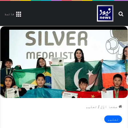
تلاش کیجیے
قائمة
صفحۂ اوّل
/
تعلیم
تعلیم