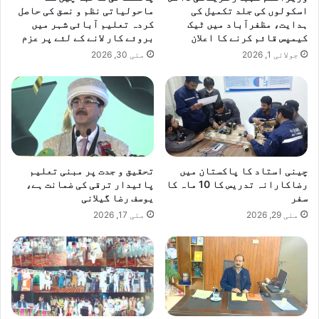
اسکولوں کی جلد تکمیل کی
ماحولیاتی نظم و نسق کی حاصل
ہدایت، مظفرآباد میں ٹیک
کردہ تعلیم آبائی شہر میں
کیمپس قائم کرنے کا اعلان
بروئے کار لانے کے لئے پر عزم
جولائی 1, 2026
مئی 30, 2026
چینی استاد کا پاکستان میں
تحقیق و جدت پر مبنی تعلیم
رضاکارانہ تدریس کا 10 ماہ کا
پائیدار ترقی کی ضمانت ہے،
سفر
یوسف رضا گیلانی
مئی 29, 2026
مئی 17, 2026