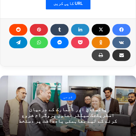
URL کاپی کریں
قومی
پاکستان اور ڈنمارک کے درمیان
اسٹریٹجک سیکٹر تعاون پروگرام شروع
کرنے کے لیے مفاہمتی یادداشت پر دستخط